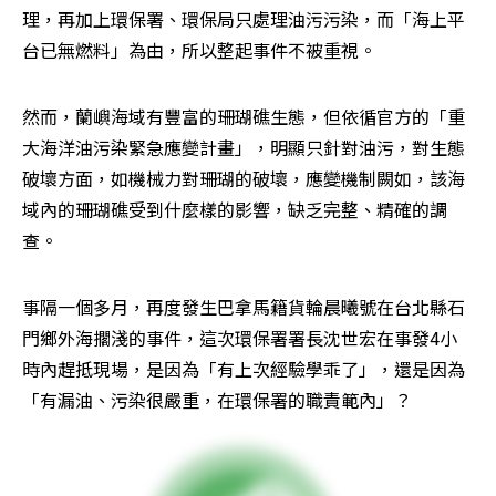
理，再加上環保署、環保局只處理油污污染，而「海上平
台已無燃料」為由，所以整起事件不被重視。
然而，蘭嶼海域有豐富的珊瑚礁生態，但依循官方的「重
大海洋油污染緊急應變計畫」，明顯只針對油污，對生態
破壞方面，如機械力對珊瑚的破壞，應變機制闕如，該海
域內的珊瑚礁受到什麼樣的影響，缺乏完整、精確的調
查。
事隔一個多月，再度發生巴拿馬籍貨輪晨曦號在台北縣石
門鄉外海擱淺的事件，這次環保署署長沈世宏在事發4小
時內趕抵現場，是因為「有上次經驗學乖了」，還是因為
「有漏油、污染很嚴重，在環保署的職責範內」？