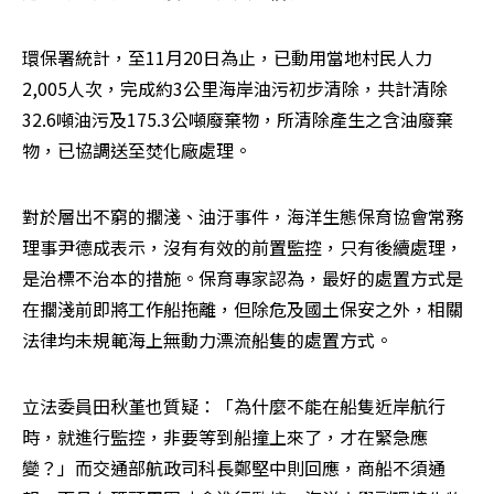
環保署統計，至11月20日為止，已動用當地村民人力
2,005人次，完成約3公里海岸油污初步清除，共計清除
32.6噸油污及175.3公噸廢棄物，所清除產生之含油廢棄
物，已協調送至焚化廠處理。
對於層出不窮的擱淺、油汙事件，海洋生態保育協會常務
理事尹德成表示，沒有有效的前置監控，只有後續處理，
是治標不治本的措施。保育專家認為，最好的處置方式是
在擱淺前即將工作船拖離，但除危及國土保安之外，相關
法律均未規範海上無動力漂流船隻的處置方式。
立法委員田秋堇也質疑：「為什麼不能在船隻近岸航行
時，就進行監控，非要等到船撞上來了，才在緊急應
變？」而交通部航政司科長鄭堅中則回應，商船不須通