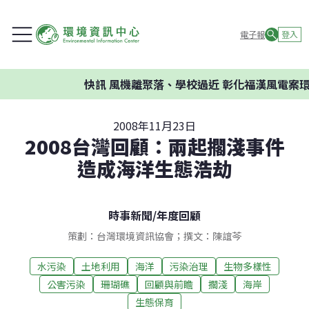
電子報
登入
快訊
風機離聚落、學校過近 彰化福漢風電案環委
2008年11月23日
2008台灣回顧：兩起擱淺事件
造成海洋生態浩劫
時事新聞
/
年度回顧
策劃：台灣環境資訊協會；撰文：陳誼芩
水污染
土地利用
海洋
污染治理
生物多樣性
公害污染
珊瑚礁
回顧與前瞻
擱淺
海岸
生態保育