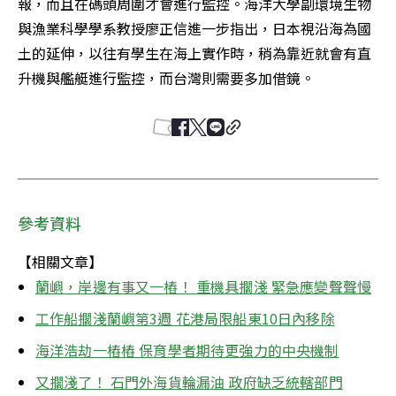
報，而且在碼頭周圍才會進行監控。海洋大學副環境生物
與漁業科學學系教授廖正信進一步指出，日本視沿海為國
土的延伸，以往有學生在海上實作時，稍為靠近就會有直
升機與艦艇進行監控，而台灣則需要多加借鏡。
參考資料
【相關文章】
蘭嶼，岸邊有事又一樁！ 重機具擱淺 緊急應變聲聲慢
工作船擱淺蘭嶼第3週 花港局限船東10日內移除
海洋浩劫一樁樁 保育學者期待更強力的中央機制
又擱淺了！ 石門外海貨輪漏油 政府缺乏統轄部門