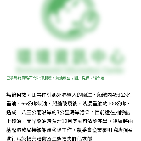
巴拿馬籍貨輪石門外海擱淺，漏油嚴重；圖片提供：環保署
無論何故，此事件引起外界極大的關注，船艙內493公噸
重油、66公噸柴油，船艙破裂後，洩漏重油約100公噸，
造成十八王公廟沿岸約3公里海岸污染。目前還在抽除船
上殘油，而岸際油污預計12月底前可清除完畢。後續將由
基隆港務局接續船體移除工作，農委會漁業署則協助漁民
進行污染損害賠償及生態損失評估求償。