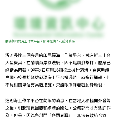
擱淺蘭嶼的海上作業平台。照片提供：花蓮港務局
漂流長達三個多月的印尼籍海上作業平台，載有近三十台
大型機具，在蘭嶼海岸擱淺後，因不堪風浪擊打，船身已
經斷為兩截，9輛砂石車與16輛挖土機皆落海。台東縣朗
島國小校長胡龍雄發現海上平台擱淺時，就進行通報，但
不見相關單位有具體措施，只能眼睜睜看著船身斷裂。
這則海上作業平台在蘭嶼的消息，在當地人積極向外發聲
之後，引起環保團體和媒體的關注，公務部門才有些許作
為。但是，因為各部門「各司其職」，無法有效統合管