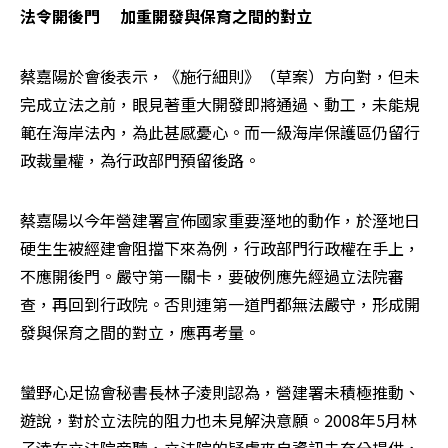
法令開後門 　加重開發與保育之間的對立
蔡嘉陽於會後表示，《施行細則》（草案）方向對，但未
完成立法之前，眼見著重大開發即將通過、動工，未能規
範在海岸法內，為此甚感憂心。而一級海岸保護區仍留行
政裁量權，為行政部門預留後路。
蔡嘉陽以今年營建署宣佈國家重要溼地的動作，於溼地日
硬生生被經建會阻擋下來為例，行政部門行政權在手上，
不應開後門。嚴守第一關卡，要破例應先經過立法院審
查，再回到行政院。否則連第一道門都無法嚴守，形成開
發與保育之間的對立，應再考量。
蠻野心足協會秘書長林子淩則認為，營建署未積極推動、
遊說，對於立法院的阻力也未見解決意願。2008年5月林