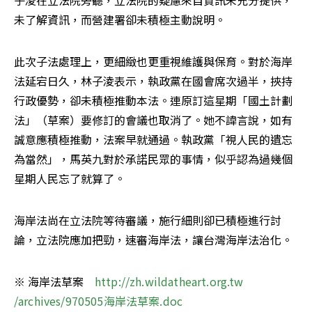
子淩在立法院旁聽，立法院的疑慮來自資訊未充分提供，
未了解資訊，而營建署卻未積極主動說明。
此次子法處理上，更細緻也更重視維護與保育。對於海岸
法延宕日久，林子淩表示，執政黨在國會席次過半，挾持
行政優勢，卻未積極推動本法。連原訂這星期「國土計劃
法」（草案）要修訂的會議也取消了。她不諱言說，如有
誠意應積極推動，法案早就通過。執政黨「視人民的遺忘
為當然」，馬英九對於承諾民眾的事情，似乎認為過幾個
星期人民忘了就算了。
海岸法尚在立法院等待審議，施行細則卻已積極進行討
論，立法院應加把勁，速審海岸法，讓台灣海岸法治化。
※ 海岸法草案　
http://zh.wildatheart.org.tw 
/archives/970505海岸法草案.doc