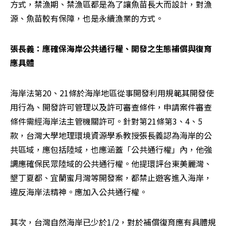
方式，禁漁期、禁漁區都是為了讓魚苗長大而設計，對漁
源、魚苗較有保障，也是永續漁業的方式。
張長義：應確保海岸公共通行權、開發之生態補償與復育
應具體
海岸法第20、21條於海岸地區從事開發利用規範其開發使
用行為、開發許可管理以及許可審查條件，申請案件審查
條件需經海岸法主管機關許可。針對第21條第3、4、5
款，台灣大學地理環境資源學系教授張長義認為海岸的公
共區域，應包括陸域，也應涵蓋「公共通行權」內，他強
調應確保民眾陸域的公共通行權。他提環評台東美麗灣、
墾丁夏都、宜蘭蜜月灣等開發案，都禁止遊客進入海岸，
違反海岸法精神。應加入公共通行權。
其次，台灣自然海岸已少於1/2，對於補償復育應有具體規