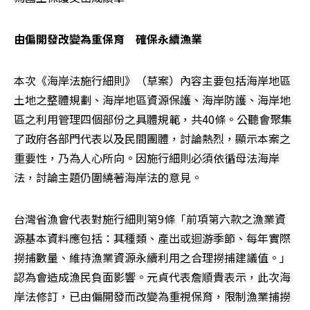
由偏開發改變為重保育　確保永續漁業
本次《海岸法施行細則》（草案）內容主要包括海岸地區
土地之整體規劃、海岸地區資源保護、海岸防護、海岸地
區之利用管理四個部份之具體規範，共40條。公聽會聚集
了政府各部門代表以及民間團體，討論熱烈，顯示本案之
重要性，乃為人心所向。因施行細則必須依循母法海岸
法，討論主題仍圍繞著海岸法的意見。
台灣省漁會代表對施行細則第9條「前項第六款之漁業資
源基本資料應包括：其種類、產出或迴游季節、每年實際
撈捕數量、維持漁業資源永續利用之合理撈捕建議值。」
認為會造成漁民負面影響。元貞代表詹順貴表示，此次海
岸法修訂，已由偏開發而改變為重視保育，限制漁業捕撈