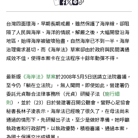
台灣四面環海，早期長期戒嚴，雖然保護了海岸線，卻阻
隔了人民與海岸、海洋的情感。解嚴之後，大幅開發沿海
地區，始得海岸被破壞殆盡，自然海岸已不到一半。海岸
治理需求甚切，而《海岸法》草案卻由於政府與民間溝通
成效不佳，使得本案卡在立法程序十餘年動彈不得。
最新版
《海岸法》草案
於2008年5月5日送請立法院審議，
至今仍「躺在立法院」，無人聞問。即使如此，營建署仍
委託元貞聯合法律事務所（元貞）研擬子法（
施行細
則
），並於（23）日於營建署召開公聽會。蠻野心足協會
秘書長林子淩表示，海岸法已經晚了很久了，在母法尚未
通過的情形下，先研擬出子法，至少是做好準備。她呼籲
執政者和行政部門，以執政優勢，積極審議、通過本案，
為國土保護交出成績單。