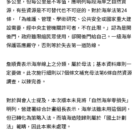
多公里，但每公里是不等值，應明列每段海岸之自然資
源，有些資源是不可替代也不可逆的。對於海岸法第24
條，「為維護、管理、學術研究、公共安全或國家重大建
設需要，經中央主管機關許可者，不在此限。」認為是開
後門，政府雖限縮民眾使用，卻開後門給自己。一級海岸
保護區應嚴守，否則等於失去第一道防線。
詹順貴表示海岸線上之分類，屬於母法；基本資料庫則一
定要做。此次施行細則以7個條文補充母法第6條自然資源
調查，以臻完善。
對於與會人士提及，本次版本未見將「自然海岸零損失」
明列，營建署綜合計畫組長表示，海岸法雖未用這個詞，
但已轉化為策略入法。而填海造陸歸則屬於「國土計劃
法」範疇，因此本案未處理。