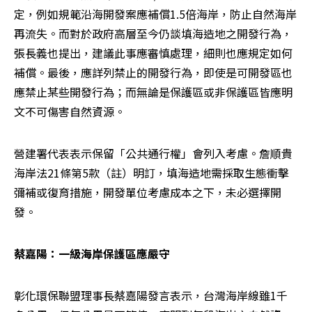
定，例如規範沿海開發案應補償1.5倍海岸，防止自然海岸
再流失。而對於政府高層至今仍談填海造地之開發行為，
張長義也提出，建議此事應審慎處理，細則也應規定如何
補償。最後，應詳列禁止的開發行為，即使是可開發區也
應禁止某些開發行為；而無論是保護區或非保護區皆應明
文不可傷害自然資源。
營建署代表表示保留「公共通行權」會列入考慮。詹順貴
海岸法21條第5款（註）明訂，填海造地需採取生態衝擊
彌補或復育措施，開發單位考慮成本之下，未必選擇開
發。
蔡嘉陽：一級海岸保護區應嚴守
彰化環保聯盟理事長蔡嘉陽發言表示，台灣海岸線雖1千