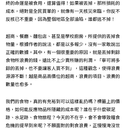
終的命運是被食用，還算值得！如果被丟掉，那所損耗的
成本，絕對是全民買單的，就像有一天核災來臨，你反不
反核已不重要，因為整個地區全部淪陷，誰都逃不掉！
超商、餐廳、麵包店、甚至是學校廚房，所提供的丟掉食
物量，根據作者的說法，都是以多報少，沒有一家敢說出
正確的數據。其中，有一個很重要的原因，就是丟掉剩餘
食物所浪費的錢，遠比不上少賣所賺的利潤。「寧可將多
餘的丟掉，也不要讓客人買不到」，這種觀念，使得浪費
源源不斷！越是商品高價位的超商，浪費的項目、浪費的
數量也愈多。
我們的食物，真的有充裕到可以這樣亂扔嗎？標籤上的價
格，如何能反應物品所隱藏的成本呢？誰在乎什麼碳足
跡、水足跡、食物旅程？今天的不在乎，會不會導致糧食
危機的提早到來呢？不願面對的剩食浪費，正慢慢淹沒世