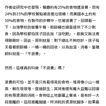
作者從研究中也發現，餐廳約有25%的食物遭浪費，而有
24%到35%的學校餐點被丟進垃圾桶！而美國本土約有
50%的食物，在製作的步驟中，也被浪費了。回頭看一
下，台灣學校的營養午餐，廚餘桶也總是提供了不少剩
食，因為學校都怕孩子回去說「沒吃飽」，廚房又無法煮
得剛剛好，因此，原則就是：剩下總比不夠吃好。孩子每
天看著廚餘桶，一桶一桶的回收，以為加溫、消毒，當豬
飼料就是─「不浪費」。
然而，這樣真的叫做「不浪費」嗎？
浪費的可怕，並不是只有看得見的食物，堆得像小山一樣
高，躺在圾圾堆，度過餘生；其背後還有龐大且難以回復
的有限資源的消耗。食物從土地要躍上餐桌，是有好一大
段距離的。這段距離越遠，所消耗的資源就越多，如果最