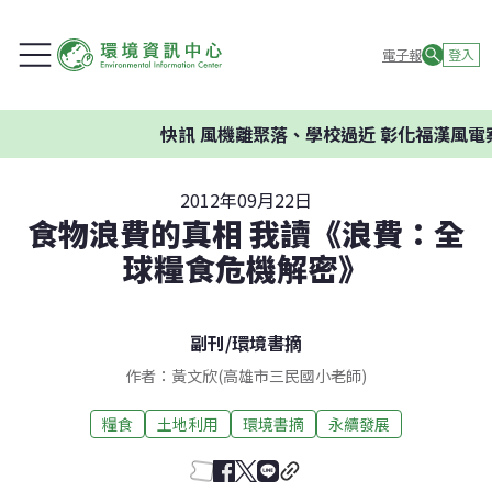
電子報
登入
快訊
風機離聚落、學校過近 彰化福漢風電案
2012年09月22日
食物浪費的真相 我讀《浪費：全
球糧食危機解密》
副刊
/
環境書摘
作者：黃文欣(高雄市三民國小老師)
糧食
土地利用
環境書摘
永續發展