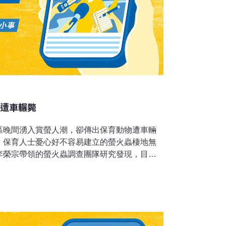
頻遭車輾斃
區晚間湧入賞螢人潮，卻傳出保育動物遭車輛
，保育人士憂心好不容易建立的螢火蟲棲地無
李榮宗帶領的螢火蟲調查團隊研究發現，目前
地主要有8處，分別為白河東北角山區以水生螢
公廟山區以黑翅螢為主、烏山頭水庫山區以水
窗螢為主、梅嶺以黑翅螢為主、曾文水庫山區
水生黃緣螢與黑翅螢為主，去年獲列保育種的
市為僅存，有「西拉雅之寶」稱號。每年4月起