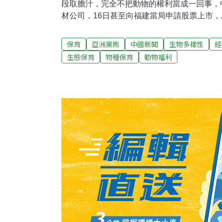
段取膽汁，完全不把動物的權利當成一回事，
材公司，16日甚至向福建當局申請股票上市
伐。中國這家專賣熊膽商品的藥材行，在福建
店內，熊膽酒、熊膽粉、熊膽養身茶，五花八
保育
亞洲黑熊
中國新聞
生物多樣性
經
喊到相當台幣5000元，這些主打養生的熊膽
生態保育
物種保育
動物福利
來的。為了滿足中國人稀奇古怪飲食癖好，養
小得不能再小的鐵籠，牠們的肚子被插入金屬
傷口，光用想的，就知道這命運有多慘。亞洲
護中心，工作人員抬進一頭奄奄一息的黑熊，
外這一頭，命是救回來了，但膿卻流個不停。
向福建當局申請股票上市，叫動物保育人士憤
示，就算熊膽真能養生，生病的