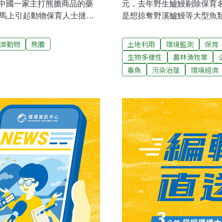
中國一家主打熊膽商品的藥
元，去年野生鱸鰻剔除保育
，馬上引起動物保育人士撻
是想掠奪野溪鱸鰻等大型魚
註冊，店卻開到北京，走進
油渣，讓魚類在水中缺氧致
門，而且價格驚人，熊膽酒
氰化鉀或氰酸鉀鋰等氰化物
濟動物
熊膽
土地利用
環境監測
保育
商品，全都靠虐待亞洲黑熊而
鍍和金屬表面處理工業原料，
生物多樣性
農林漁牧業
熊場裡的亞洲黑熊全被關在
指出，氰化物毒性強、用量
毒魚
污染治理
環境經濟
管以抽取膽汁，身上永遠有
強韌魚種都無法倖免，放毒
動物基金會在四川的黑熊救
者吃了以後，雖不會馬上中
醫護人員趕緊替牠急救，另
說，用氰化物毒魚，會將河
誰想得到，歸真堂竟在16日
而殘毒影響日後河川復育，
怒不已，動物保育人士表
與功能，造成惡性循環。