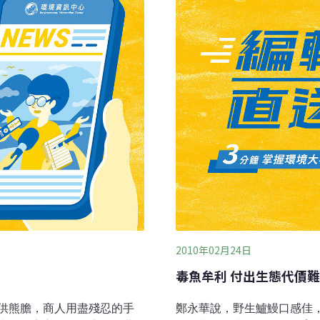
還是低經濟漁獲？另外，需
為螢火蟲大發生期，約為期
將使得漁獲可以捕撈的季節
眾參加外，西拉雅國家風景
海灘與海岸林相連無公路區
然有在地民眾帶路，然多非
螃蟹在繁殖季節
道路，以致靜謐的山區常聞
花、雨傘節、樹蛙等保育動
2010年02月24日
毒魚牟利 付出生態代價
供熊膽，商人用盡殘忍的手
鄭永華說，野生鱸鰻口感佳，