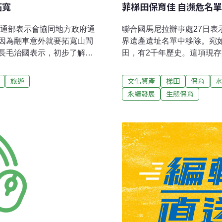
拓寬
菲梯田保育佳 自瀕危名
交通部表示會協同地方政府通
聯合國馬尼拉辦事處27日
因為翻車意外就要拓寬山間
界遺產遺址名單中移除。宛
長毛治國表示，初步了解駕
田，有2千年歷史。這項現存
進一步調查，同時他也說，
遺產委員會瀕危名單中，以
些山路不能走大巴、中巴都
聯合國新聞辦公室在聲明中
旅遊
文化資產
梯田
保育
原因可能與最近天候，以及
的高地稻田得以保存。」聯合
永續發展
生態保育
會協同地方政府對山路部分
示，已提供15萬3200美
政部長李鴻源表示，司馬庫
墾、廢棄、氣候變遷及地震威
不高。「司馬庫斯是非常漂
夫高省（Ifugao）人民
方，但也不能因為這樣就把
面積橫跨北部科迪勒拉斯（Cord
達利波（Jerry Dalip
塔（Batad）圓形劇場狀梯