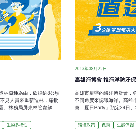
2013年08月22日
高雄海博會 推海洋防汙
造林樹種為由，砍掉約8公頃
高雄市舉辦的海洋博覽會，
卻不見人員來重新造林，痛批
不同角度來認識海洋。高雄市
團。林務局屏東林管處解
會－夏日Party」預定24
占用國有土地，經多年勸
覽與表演活動，其中特別設
棵這麼多。「林務局的工作不
「海洋汙染防治及資源保育
生物多樣性
環境政策
保育
生態保護
不少為30、40年的大樹，
海洋汙染防治工作的除汙應