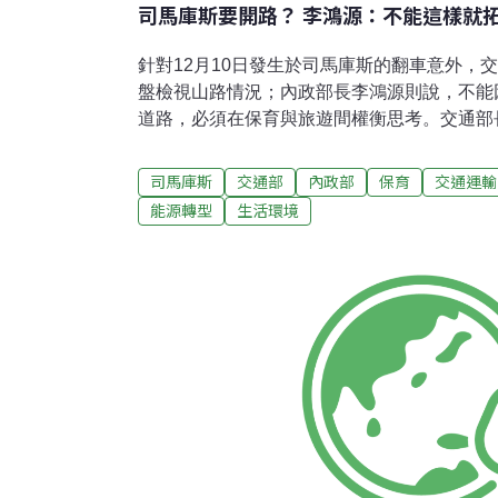
司馬庫斯要開路？ 李鴻源：不能這樣就
針對12月10日發生於司馬庫斯的翻車意外，
盤檢視山路情況；內政部長李鴻源則說，不能
道路，必須在保育與旅遊間權衡思考。交通部
駛和事故車輛都沒有違規記錄，事故原因還要
最近會針對路況通盤檢視。「我們公路局對哪
司馬庫斯
交通部
內政部
保育
交通運輸
有規定，但這次意外的這條是鄉道，所以意外
能源轉型
生活環境
下雨時間長有關。在這次不幸的車禍後，我們
趕快來重新檢視。」同樣是泰山國小校友的內
斯是很漂亮的旅遊勝地，但旅遊安全程度相對
亮的地方，但相對的，也是旅遊安全不高的地
路拓寬。」