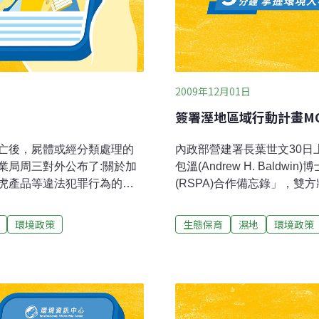
2009年12月01日
簽署溼地區域行動計畫M
亡後，屍體或經分類處理的
內政部營建署長葉世文30日上
業局周三對外公布了:關於加
包溫(Andrew H. Baldw
虎產品等違法犯罪行為的通
(RSPA)合作備忘錄」，
虎皮，野生虎受到的保護程
用，透過策略提升強化亞洲
私、非法經營虎產品後，那
為維持與國際接軌，2008年
環境政策
生態保育
濕地
環境政策
。中國野生虎種群仍處於極
今年，營建署與SWS簽署2010
要求，供老虎獵食的物種種
Strategic Program of
。國家林業局已責令各級官
的簽署，將加強雙方的合作
節，嚴厲打擊走私、非法經
灣溼地復育相關知識與技術
人畜、損毀農作物後，官方
示，SWS以全球溼地復育