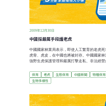
2009年12月30日
中國採嚴厲手段護老虎
中國國家林業局表示，即使人工繁育的老虎死
虎骨、虎皮，在中國也將被封存。中國國家林
強野生虎保護管理和嚴厲打擊走私、非法經營
知。其中包括未經許可不得使用上述的虎骨、
度還會更高。此外，在百姓多次舉報、反映走
保育
老虎
生態保育
中國新聞
物種保育
些不聞不問、放任自流的主管官員將受到懲處
生物多樣性
度瀕危狀況，棲息地面積難以滿足野生虎生存
類和數量也較少，急需加大老虎拯救保護力度
員，調查野生動物產品交易較頻繁的場所和環
營虎產品等行為。野生虎及其捕食動物在傷害