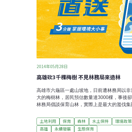
2014年05月28日
高雄砍3千棵梅樹 不見林務局來造林
高雄市六龜區一處山坡地，日前遭林務局以非
大的梅樹林，居民預估數量達3000棵，事後
林務局倡談保育山林，實際上是最大的濫伐集
釋，他們清查時，發現六龜寶來山區有人違法
導，今年才動手剷除，但數量應沒有到3000
土地利用
保育
森林
水土保持
環境政策
是保護樹木嗎？」居民批評，被砍掉的樹木中，
高雄
永續發展
生態保育