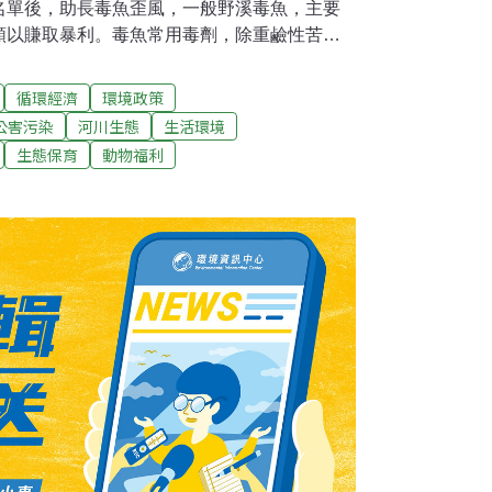
名單後，助長毒魚歪風，一般野溪毒魚，主要
類以賺取暴利。毒魚常用毒劑，除重鹼性苦茶
死外，以俗稱「白信」、「加里」的氰化鈉、
最普遍，氰化物是劇毒化學品，原是用來做電
循環經濟
環境政策
只要200毫克，就可讓50公斤人死亡。鄭永華
公害污染
河川生態
生活環境
少，一撒整條溪抱卵的魚蝦、仔稚魚及生命力
生態保育
動物福利
者輕鬆撈取浮在水面魚屍，既省錢省力，消費
毒，但累積在身體，危害健康甚鉅。鄭永華
川內所有魚類一網打盡，危害河川生態很大，
河川生態系統破壞會逐漸反映在生態系統結構