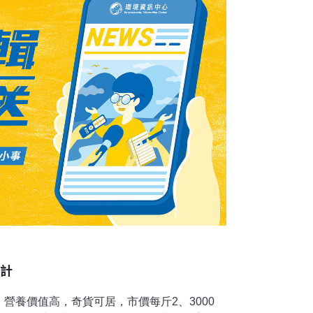
1個月，除官方舉辦的梅嶺賞螢活動吸引大批民
區的山區在夜間也常見不少民眾揪團賞螢。雖
專業賞螢導覽，加上車輛穿梭山區狹小的產業
鼎沸人聲，更慘的是，隔日早上常會看見龜殼
物
難計
營養價值高，奇貨可居，市價每斤2、3000