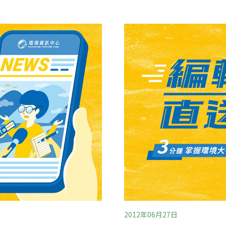
局卻選擇將它們砍掉，還表
溼地生態照片展示和播出海
然不合邏輯。屏管處表示，
望參觀民眾，藉由保護海洋
樹恐產生圖利他人的嫌疑，
科學、應用、情感、文化等
的指控，指出再過1個月左
護海洋生態和防治汙染，高
強調非單一樹種的森林，對
班，邀集軍、產、官、學等
驗，並模擬實際油汙染發生
2012年06月27日