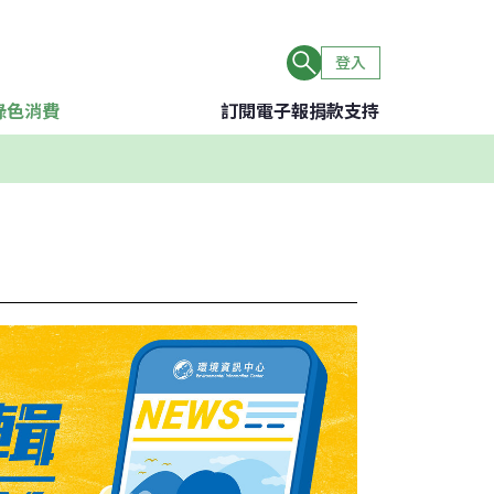
登入
綠色消費
訂閱電子報
捐款支持