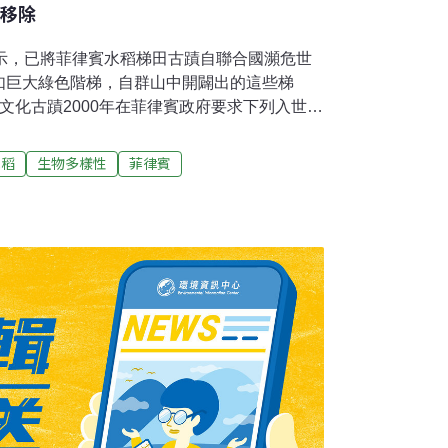
單移除
表示，已將菲律賓水稻梯田古蹟自聯合國瀕危世
如巨大綠色階梯，自群山中開闢出的這些梯
文化古蹟2000年在菲律賓政府要求下列入世界
結合國際及當地支援，以更好方式管理保存。
指出：「兩項行動順利進行，使這處歷史悠久
水稻
生物多樣性
菲律賓
國教育、科學、文化組織（UNESCO）表
元援助菲國的稻田保育工作。據指這些梯田受到濫
脅。聯合國教科文組織於1995年以需保留伊
梯田建造傳統而將這些梯田列入世界遺產。這些梯田
illeras）5鎮。巴拿威鎮（Banaue）鎮長
og）表示，巴拿威準備花4個月時間，在年底前完成巴
田修復工