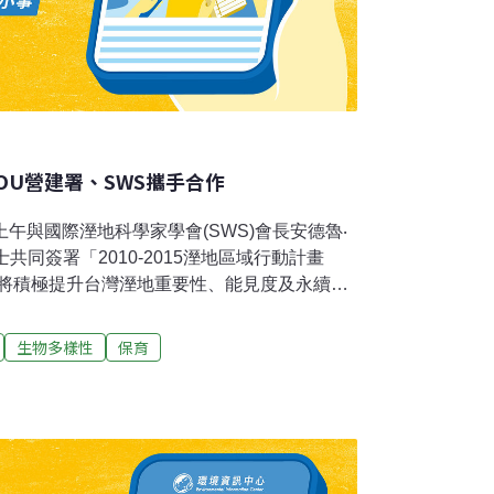
OU營建署、SWS攜手合作
午與國際溼地科學家學會(SWS)會長安德魯‧
in)博士共同簽署「2010-2015溼地區域行動計畫
雙方將積極提升台灣溼地重要性、能見度及永續利
溼地國際重要地位。葉世文署長指出，營建署
2月加入國際溼地科學家學會(SWS)成為會員。
生物多樣性
保育
-2015年「溼地區域行動計畫(Regional
 Action, RSPA)」。葉世文說，經由RSPA合作備忘錄
關係，透過國際交流互動與技術支援，提升台
，保育我國溼地生態環境。安德魯‧包溫會長表
為目標，台灣現在起步不算太晚，他強調溼地具