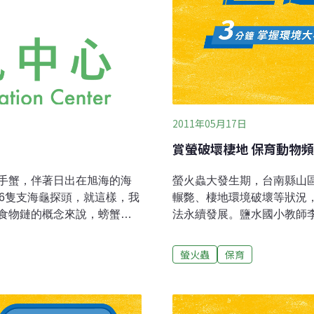
2011年05月17日
賞螢破壞棲地 保育動物
手蟹，伴著日出在旭海的海
螢火蟲大發生期，台南縣山
6隻支海龜探頭，就這樣，我
輾斃、棲地環境破壞等狀況
食物鏈的概念來說，螃蟹幼
法永續發展。鹽水國小教師
鏈中層魚蝦的食物來源，海
西拉雅國家風景區螢火蟲棲
表示有足夠的食物來源。海
為主、關子嶺山區與東山仙
螢火蟲
保育
Intermediate
生螢為主、新化林場以台灣
龜捕食的干擾，將導致下一層食物鏈的物
以山窗螢為主、南化關山以
獲種類也會變得單調。物種
黃胸黑翅螢，在南台灣7縣