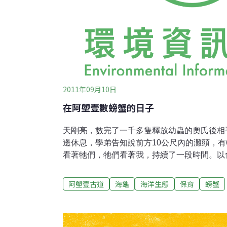
2011年09月10日
在阿塱壹數螃蟹的日子
天剛亮，數完了一千多隻釋放幼蟲的奧氏後相
邊休息，學弟告知說前方10公尺內的灘頭，有
看著牠們，牠們看著我，持續了一段時間。以
體是海洋生態系食物鏈的低層，可以供作食物
龜吃魚蝦是較高階的生物。海龜能夠存活，就
阿塱壹古道
海龜
海洋生態
保育
螃蟹
龜會對食物鏈下一層進行捕食干擾，依據中度干擾假說(
disturbance hypothesis)，少了海
種間互相競爭增加，進而使得物種數變少，漁