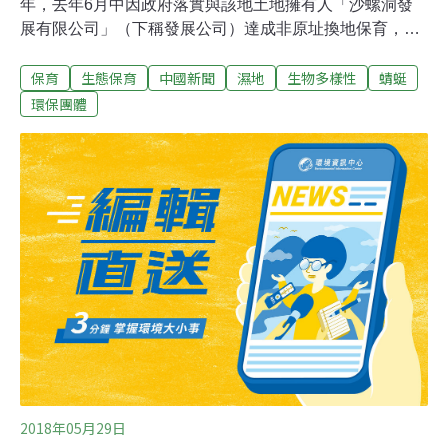
年，去年6月中因政府落實與該地土地擁有人「沙螺洞發
展有限公司」（下稱發展公司）達成非原址換地保育，初
步獲得解決。不過，村民最近反指該發展公司涉違反40年
保育
生態保育
中國新聞
濕地
生物多樣性
蜻蜓
前興建三層高丁屋的承諾，擬入稟控告發展公司違約，甚
至揚言會封村，令即將開展的保育工作擱置。負責沙螺洞
環保團體
保育工作的環保團體指，若村民封村，屆時絕不會有正面
衝突，以免對保育產生負面影響。沙螺洞發展有限公司拒
絕回應事件。 現時沙螺洞分區計劃大綱核准圖的「自然保
育區」、「具特殊科學價值地點」和「綠化地帶」之內
（沙螺洞地帶），擁有豐富多樣的生境，在新自然保育政
策下的12個須優先加強保育地點中，其在生態方面的重要
性排行第二，僅次於米埔及內后海灣拉姆薩爾濕地等國際
級重要濕地。
2018年05月29日