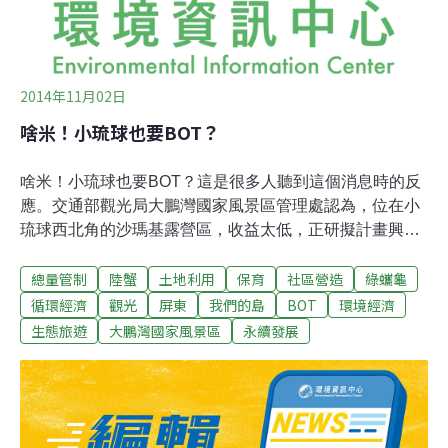
2014年11月02日
啥米！小琉球也要BOT？
啥米！小琉球也要BOT？這是很多人聽到這個消息時的反
應。交通部觀光局大鵬灣國家風景區管理處認為，位在小
琉球西北角的沙瑪基露營區，收益太低，正研擬計畫興建
觀光飯店。管理處強調，這是建敝率15%、容積率30%的
總量管制
陸蟹
土地利用
保育
社區營造
綠蠵龜
低密度開發，比起小琉球現行任何一個建築案的開發密度
都低許多。但問題是，小琉球一年100萬人次的觀光客，
循環經濟
觀光
屏東
我們的島
BOT
環境經濟
已經讓島上的水、電資源不敷使用，大飯店的進入，將使
生態旅遊
大鵬灣國家風景區
永續發展
得水電資源的搶奪，更形嚴重...小琉球需要什麼樣觀光模
式的大問題！是許多小而美的微、小型經濟，以純樸、漁
村、生態、庶民風貌共同撐起的觀光模式？還是財團進駐
以後，從住宿、餐飲到旅遊一把抓的一條鞭模式？最後，
沙瑪基這塊「公有地」，應該被怎樣使用？是維持現行每