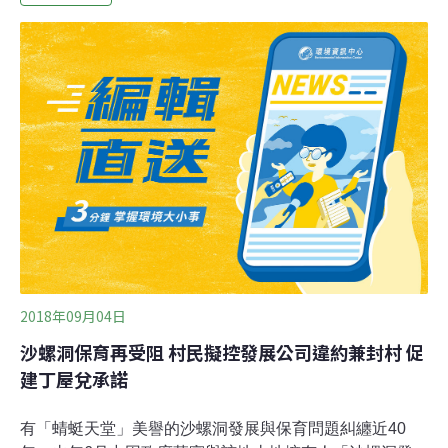
地方，進行多達40種野菜復育，除供應交換原民耕作保種
外，林管處也送至亞洲世界蔬菜中心收藏，以因應氣候變
遷對生物多樣性的影響。吳雪月計畫將花蓮原住民原生種
野菜送往挪威種子銀行保存。
2018年09月04日
沙螺洞保育再受阻 村民擬控發展公司違約兼封村 促
建丁屋兌承諾
有「蜻蜓天堂」美譽的沙螺洞發展與保育問題糾纏近40