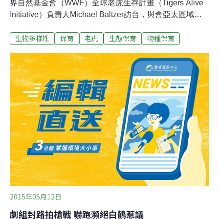
界自然基金會（WWF）全球老虎生存計畫（Tigers Alive
Initiative）負責人Michael Baltzer訪台，與會亞太區域網
路治理論壇（2016 APrIGF），呼籲跟網路社群開展不同
生物多樣性
保育
老虎
生態保育
物種保育
討論，為長遠保育政策共同努力。東亞野生物貿易研究委
員會（TRAFFIC East Asia）台北辦公室資深計畫主任吳
郁琪則表示，雖然台灣不是主要棲地，但參與保育並不遙
遠，印尼、馬來西亞大量種植棕櫚樹而清空熱帶雨林，造
成老虎流離失所，此刻，你可以從盡量不使用棕櫚油製品
響應行動！亞洲標記的老虎 一百年間野生老虎自10萬隻重
挫至3890隻座談前，WWF會同香港網路NGO組織
DotAsia舉行世界老虎日記者會，DotAsia行政總裁鍾宏安
表示，DotAsia以經營網域名稱作為收入來源，致力貢獻
社群力量及推動亞洲區域網站的
2015年05月12日
劇組封路拍槍戰 嚇跑瀕絕白鶴惹議