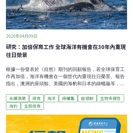
2020年04月09日
研究：加倍保育工作 全球海洋有機會在30年內重現
往日榮景
根據一份發表於《自然》期刊的回顧報告，若全球保育工
作再加倍，海洋有機會在一個世代內重現往日榮景。報告
指出，澳洲的座頭鯨、美國的海豹和日本的綠蠵龜等，多
種海洋生物族群出現恢復跡象。過度捕撈、污染和沿海侵
永續漁業
保育
海洋
綠蠵龜
座頭鯨
生物多樣性
蝕，數百年來，人類活動嚴重破壞海洋和其中生態。儘管
保育成果仍屬地區性，從中卻能看出海洋復原的生命力。
海豹
生態保育
科學家說，現在學界已經知道如何在2050年前恢復海洋的
野生動植物，進而穩固全世界所需的海洋生態服務，包括
食物、沿海保護和氣候穩定性。保護大面積海洋、永續捕