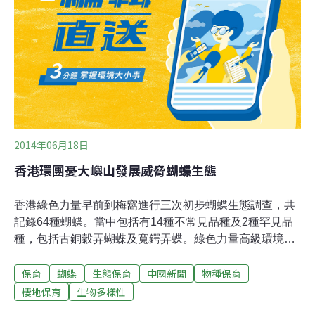
人低消30元的庶民大家樂模式？還是以BOT蓋昂貴飯店，
讓政府單位得以收取租金、充實國庫？（目前沙瑪基經營
業者一年平均繳13萬8000元的租金；而規劃中的BOT案，
估計一年要收799萬元。）
2014年06月18日
香港環團憂大嶼山發展威脅蝴蝶生態
香港綠色力量早前到梅窩進行三次初步蝴蝶生態調查，共
記錄64種蝴蝶。當中包括有14種不常見品種及2種罕見品
種，包括古銅穀弄蝴蝶及寬鍔弄蝶。綠色力量高級環境事
務經理單家驊表示，梅窩接連南北兩個大嶼山郊野公園，
保育
蝴蝶
生態保育
中國新聞
物種保育
擔心土地開發後，破壞蝴蝶棲息地，連帶蝴蝶都會消失。
單家驊反對開發大嶼山郊野公園用地，以及要求改善區內
棲地保育
生物多樣性
交通配套，包括開放現時限制行車的東涌道。他表示，發