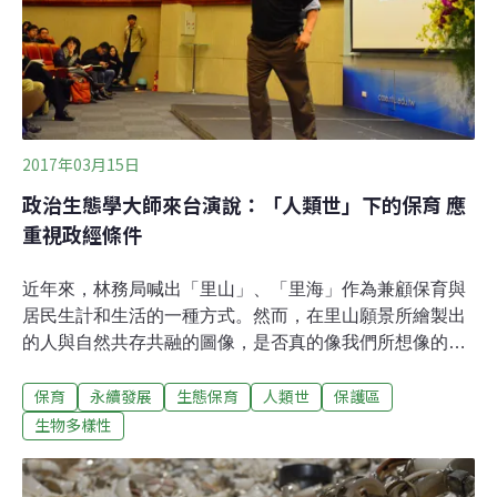
見你。」在一旁的爸媽聽了很感動。基隆海洋巡守隊14日
授旗成軍，隊長林新永說，潮境灣設置保育區，地方上有
反彈聲浪，他個人參與海洋巡守隊也受到壓力
2017年03月15日
政治生態學大師來台演說：「人類世」下的保育 應
重視政經條件
近年來，林務局喊出「里山」、「里海」作為兼顧保育與
居民生計和生活的一種方式。然而，在里山願景所繪製出
的人與自然共存共融的圖像，是否真的像我們所想像的？
而在看似該將生物放在第一順位的保育中，又為什麼賦予
保育
永續發展
生態保育
人類世
保護區
人在其中重要的角色？那是因為在被稱為「人類世」
（Anthropocene）的現在，未曾受到人為影響的地方已經
生物多樣性
不復存在。相對的，應當正視現在人對自然的影響力，並
擔起做為「自然中的一份子」的責任。在3月14日美國威