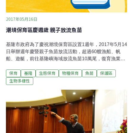
2017年05月16日
潮境保育區慶週歲 親子放流魚苗
基隆市政府為了慶祝潮境保育區設置1週年，2017年5月14
日舉辦週年慶暨親子魚苗放流活動，超過60艘漁船、帆
船、遊艇，前往基隆嶼海域放流魚苗10萬尾，復育漁業資
源，市長林右昌感謝官民攜手，讓基隆市成立全國首個保
保育
基隆
生態保育
物種保育
魚苗
保護區
育區，他6月將親自潛水，觀看復育現況。主辦單位基隆
市政府產發處出動空拍機拍攝，600多位參與民眾排成一
生物多樣性
字型人龍，向空拍機揮手，大喊「潮境保育區生日快
樂」；隨後來自各地的親子團體及產官學各界搭乘娛樂漁
船、遊艇與來自國內外的帆船共同出海，至基隆嶼海域，
大人、小孩一同放流黃鰭鯛及嘉鱲魚苗，合計10萬尾。建
德幼兒園小朋友黃湘晴，童言童語的跟水桶中的小魚苗
說：「小魚苗，大海很危險，要自己小心，我們基隆有個
潮境保育區，保育區裡的魚都不會被抓，希望能在那裡遇