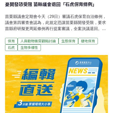
憂開發恐受限 苗縣議會退回「石虎保育條例」
苗栗縣議會定期會今天（29日）審議石虎保育自治條例，
議會第四審查會認為，此規定恐讓苗栗縣開發受限，要求
苗縣府研擬更周延條例再行提案審議，全案決議退回。苗
栗縣石虎保育自治條例規定，苗縣府及所屬機關在使用石
保育
人與動物衝突觀點討論
生態保育
棲地保育
虎棲地興辦公共工程開發面積逾1公頃或道路長度逾1公
里，且位於石虎棲地，應事先向石虎生態保育背景專家諮
石虎
生物多樣性
詢，必要時須迴避、減量，以達興辦環境友善工程之目
的。石虎為瀕臨絕種保育類動物，全台現存總數不到500
隻，其中約7成棲息於苗栗縣淺山，今年已發生5起石虎被
路殺。苗栗縣議會第四審查會小組召集人林寶珠指出，此
案經充分討論，多數成員認為條例中「開發逾1公頃或闢
路逾1公里須諮詢」的規定，恐造成公部門及民眾諸多受
限。