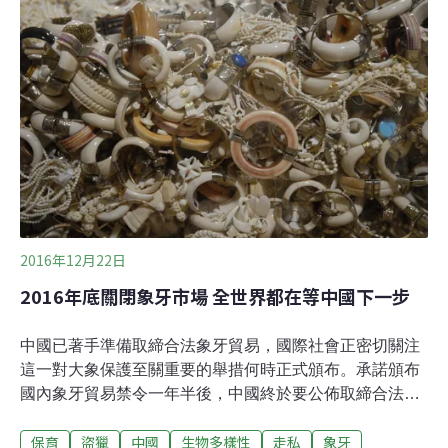
斯康辛大學麥迪遜分校（University of Wisconsin–
Madison）環境研究學院（Nelson Institute for
Environmental Studies）的院長保羅‧羅賓斯（Paul
Robbins）受台大地理系邀請，於台大舉辦的演講「生物
多樣性的新地理學：人為世界中的保育」中如此指出。羅
賓斯長期致力於「政治生態學」（political ecology）與
2016年12月22日
2016年底關閉象牙市場 全世界都在等中國下一步
中國已著手準備取締合法象牙貿易，國際社會正密切關注
這一對大象保護至關重要的舉措何時正式頒布。承諾頒布
國內象牙貿易禁令一年半後，中國終於要公佈取締合法象
牙雕刻和貿易的確切日期了。 作為世界上最大的（合法與
保育
盜獵
中國
生物多樣性
走私
象牙
非法）象牙市場，中國去年宣布將禁止國內的商業象牙銷