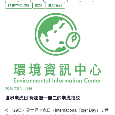
售，但並未公佈時間表。 當時，野生動物保護者將這一承
透視中國環境
歐盟
生態保育
諾稱為打擊大象盜獵行為的「頭號重大措施」。此後，他
們一直敦促中國政府付諸行動。
2016年07月29日
世界老虎日 豎起獨一無二的老虎指紋
今（29日）是世界老虎日（International Tiger Day），世