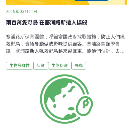
2015年03月11日
兩百萬隻野鳥 在塞浦路斯遭人撲殺
塞浦路斯保育團體，呼籲塞國政府採取措施，防止人們獵
殺野鳥，賣給餐廳做成野味提供顧客。塞浦路鳥類學會
說，塞浦路斯人獵殺野鳥越來越嚴重。據他們估計，去年
秋天，塞浦路斯人獵殺兩百萬隻野鳥，2014年是他們2002
生物多樣性
保育
生態保育
野鳥
年開始做紀錄以來，獵殺野鳥最多的一年。報告說，塞浦
路斯人喜歡捕捉候鳥，把牠們賣給餐廳，讓餐廳做成野味
提供顧客。由於人們大規模捕捉野鳥，導致很多保育類野
鳥也被獵殺。塞浦路斯鳥類學會呼籲政府，立即通過鳥類
保育法，禁止人們獵殺野鳥。