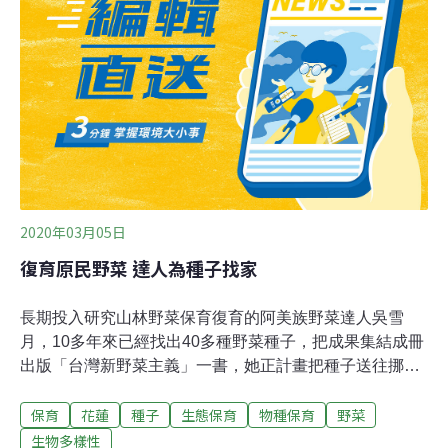
撈和污染控制等必要措施，每年將耗資數十億美元，但預
期收益上看10倍。同時還必須解決不斷升級的氣候危機，
保護海洋免於酸化、氧氣減少和珊瑚礁破壞。好消息是，
人們日益認識海洋和紅樹林和鹽沼等沿海棲地快速吸收二
氧化碳、保護海岸線及抵抗海平面上升的能力。
2020年03月05日
復育原民野菜 達人為種子找家
長期投入研究山林野菜保育復育的阿美族野菜達人吳雪
月，10多年來已經找出40多種野菜種子，把成果集結成冊
出版「台灣新野菜主義」一書，她正計畫把種子送往挪威
種子銀行保存，盼能永續種子繁衍，也是恢復原住民文化
保育
花蓮
種子
生態保育
物種保育
野菜
認同的作法。透過與林務局合作，吳雪月連續多年展開阿
美族野菜保種復育工作，目前在洄瀾灣的開心農場等四個
生物多樣性