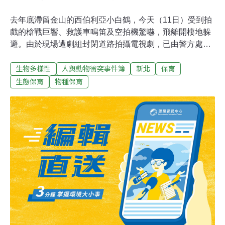
去年底滯留金山的西伯利亞小白鶴，今天（11日）受到拍
戲的槍戰巨響、救護車鳴笛及空拍機驚嚇，飛離開棲地躲
避。由於現場遭劇組封閉道路拍攝電視劇，已由警方處理
路權爭議。生存與數量受威脅的西伯利亞白鶴去年底滯留
生物多樣性
人與動物衝突事件簿
新北
保育
台灣，在新北市金山清水溼地展開奇幻旅程，過程引起許
多鳥友的注意，以及生態保育界、農委會林務局、市府動
生態保育
物種保育
保處、台灣生態工法基金會的照顧。生態工法基金會副執
行長邱銘源表示，「很誇張，劇組甚至強勢要求林務局所
聘僱的保全莊先生離開現場。」自稱是三立電視的劇組說
要拍戲，但沒申請路權，本來只說拍一下子，卻封閉道路
至下午，只能請金山警分局員警前往瞭解。金山警分局副
分局長許清事表示，這舉動讓人嚇一大跳，已經派員前往
瞭解，為何劇組有危害保育動物的行為。