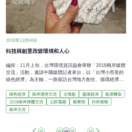
於2016年10月成立，是全台第一個以生產再生
2018年12月04日
科技與創意改變環境和人心
編按：11月上旬，台灣環境資訊協會舉辦「2018兩岸媒體
交流」活動，邀請中國媒體記者來台，以「台灣小而美的
綠色經濟」為主軸，一路探訪台灣地方創生、循環經濟及
公民電廠，領略台灣民間豐沛的環保能量。本系列文章，
綠色經濟
兩岸環保交流
太陽能
循環經濟
能源轉型
邀請中國媒體記者，以中國、媒體人的視角，來看台灣小
而美的綠色經濟案例，對照兩岸能源、減廢、在地發展的
2018兩岸媒體交流
公民電廠
廢棄物
你來報報
異同。綠色經濟，公民電力（5）【行程流水帳】今天拜
兩岸交流
訪的三家單位都有點意思。第一家「一人一千瓦」，第二
家「陽光伏特家」都是公民電廠。第三家「小智研發」，
運用設計力量賦予垃圾新生，腦洞大開創新改變生活。和
......
......
01
03
04
05
07