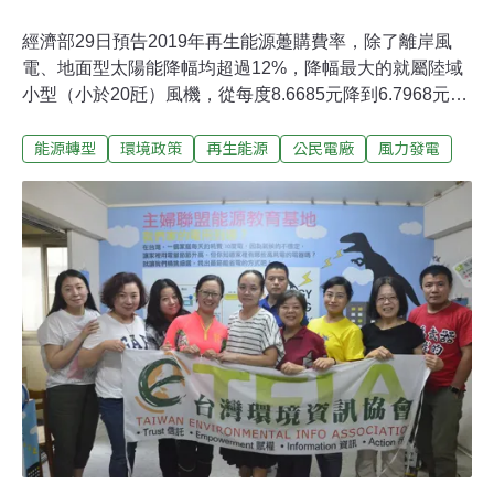
經濟部29日預告2019年再生能源躉購費率，除了離岸風
電、地面型太陽能降幅均超過12%，降幅最大的就屬陸域
小型（小於20瓩）風機，從每度8.6685元降到6.7968元，
降幅21.6%。除了降每度躉購費率外，風機級距也從30瓩
能源轉型
環境政策
再生能源
公民電廠
風力發電
降到20瓩，超過20瓩就屬大型風機，費率掉到每度2.5124
元[註]。能源局解釋，這是反映成本與合理利潤計算的結
果，並非刻意打壓小風機，不過業者與民間團體仍然認
為，小風機費率調降將不利分散式發電與社區公民電廠的
發展。分散式運用資源 社區公民電場憂小風機費率降針對
小風機費率大降，經濟部提出兩個理由，一是不鼓勵小風
機群聚效應，二是國際陸域風電趨勢不再區分容量大小。