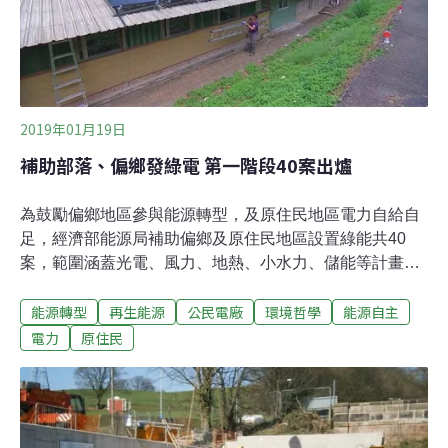
再到去年推出的「綠能屋頂全民參與」及「原住民地區參
與再生能源設置」與「民間團體於偏遠地區設置綠能發電
設備」，新計畫推陳出新。不過，經濟部能源局能技組組
長陳崇
2019年01月19日
補助部落、偏鄉發綠電 第一階段40案出爐
為鼓勵偏鄉地區參與能源轉型，及原住民地區電力自給自
足，經濟部能源局補助偏鄉及原住民地區設置綠能共40
案，範圍涵蓋光電、風力、地熱、小水力、儲能等計畫。
須在一年內完成綠能潛力盤點、民眾意願調查、設置規劃
能源轉型
再生能源
公民電廠
環境哲學
能源自主
等，每案最高補助200萬元。真正的建置則在第二階段。
通過的40案須再提出申請，才能爭取每案1000萬元的建置
電力
原住民
補助。第一階段的40案包括偏鄉19案、原民地區21案；針
對偏鄉綠能計畫，長期推行社區小型再生能源的陳秉亨提
醒，凝聚共識須要長時間經營，綠能對很多地區都是全新
的體驗，社區投入學習，建立自己的想法也很重要。偏鄉