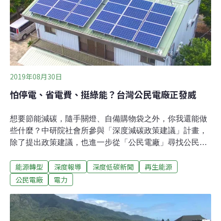
綠電售電業首度登場 打破台電壟斷過去民眾買電只有台
電一個選擇，2017年1月《電業法》修正，確定開放綠電
售電業，讓民眾也能向民營的「再生能源售電公司」買綠
電。事隔2年多，第一家綠電售電業者終於誕生。5日通過
經濟部審查，陽光伏特家等到9日電業執照到手，才對外
宣布喜訊。
2019年08月30日
怕停電、省電費、挺綠能？台灣公民電廠正發威
想要節能減碳，隨手關燈、自備購物袋之外，你我還能做
些什麼？中研院社會所參與「深度減碳政策建議」計畫，
除了提出政策建議，也進一步從「公民電廠」尋找公民的
角色和力量。在能源轉型的過程，公民電廠提供了另一種
能源轉型
深度報導
深度低碳新聞
再生能源
能源選項，更重要的是，將遙不可及的「發電」帶入大眾
生活，並展現公民行動的可能性。小市民集資發電公民電
公民電廠
電力
廠是什麼？一人一股加入台電？「從英文讀更清楚，」主
婦聯盟副執行長吳心萍說：「簡單來說，公民電廠
（Community Renewable Energy Projects）就是一群人