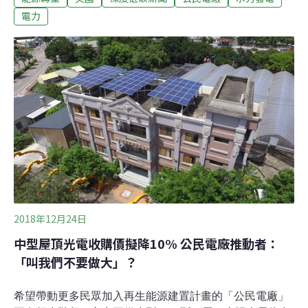
還有落葉不時阻塞水道、各種倒楣與意外輪番上陣的「天
電力
堂路」。他想過中止計畫，設下停損點，但討厭失敗的他
咬牙撐過七年，贏來成功與友誼。若有機會重新選擇，他
會接下這個挑戰嗎？他大喊，「是的、我願意」；至於接
下另一項新計劃的可能性？他直接否決，「人生苦短啊！
」亞歷山大日前受邀來台，12日參加台灣智慧綠能產業聯
盟在台北舉辦的「能源轉型，草根先行」國際論壇，分享
他寶貴的經驗。「每件事都出錯！ 」關關難過關關過斯托
克波特是一座位於英國大曼徹斯特地區的小城鎮，戈伊特
（Goyt）和塔姆（Tame）兩河在此匯聚。1860年為了紡
織
2018年12月24日
中型屋頂光電收購價擬降10% 公民電廠推動者：
「叫我們不要做大」？
希望帶動更多民眾加入再生能源建置計畫的「公民電廠」