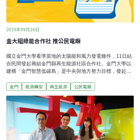
2019年09月16日
金大組綠能合作社 推公民電廠
國立金門大學看準當地的太陽能和風力發電條件，11日結
合民間發起籌組金門縣再生能源社區合作社。金門大學以
建構「金門智慧低碳島」是中央與地方努力目標，發起籌
組金門縣再生能源社區合作社。該社預定2019年底正式成
金門
能源轉型
再生能源
公民電廠
立，2020年展開金門地區再生能源的規畫、建置、維運、
經營等業務，若一切進行順利，將是全台第五家，也是離
島地區第一家綠能合作社。金大指出，金門縣再生能源社
區合作社目標是招募40位社員和200萬元股金，除協助
公、民營單位及個人評估和建置，並將產出的太陽能電全
數賣給台電外，盈餘也將用於綠能教育推廣。