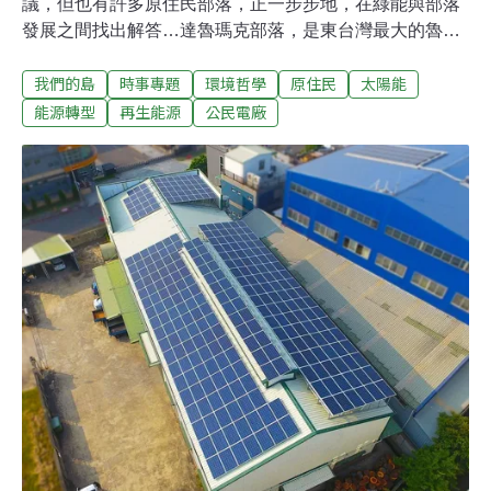
議，但也有許多原住民部落，正一步步地，在綠能與部落
發展之間找出解答…達魯瑪克部落，是東台灣最大的魯凱
族部落，2016年的小米祭，是太陽能走進部落的起點。連
我們的島
時事專題
環境哲學
原住民
太陽能
續三年的小米祭，部落都與環保團體合作，同時舉辦綠能
工作坊，讓族人了解並學習架設太陽能板。這幾年經由廠
能源轉型
再生能源
公民電廠
商捐助，達魯瑪克部落的活動中心、長老教會、天主教教
會、社區巡守隊的屋頂，陸陸續續架設起太陽能板或小型
風機。太陽能板替教會省下大筆電費，居民實際感受太陽
能的發電量與效益。2018年，部落正式登記成立達魯瑪克
綠能公司，成為全國第一家部落公民電廠。成立一年多以
來，股東有60人，募集資金60多萬，還沒有達到100萬的
目標。成立公民電廠需要足夠的資金，還要有專職專業的
管理人員，這些對部落來說，是很困難的路程。為了讓原
住民部落與偏遠地區，在發展綠能上能得到更多支持，能
源局在2018年提出原住民地區及偏鄉地