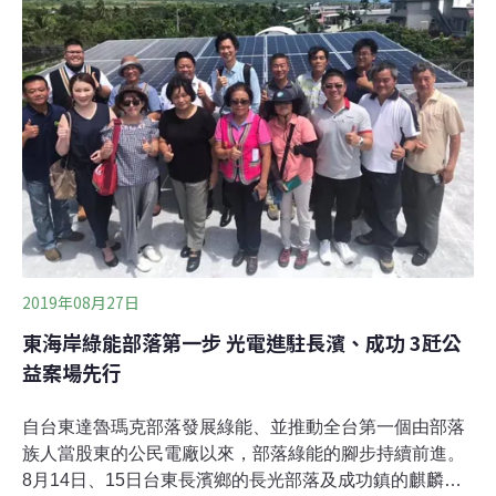
共同參與發電計畫。」這裡的一群人，可以是小企業、社
區居民、有共識的社群，人人都有機會參與。在歐洲，公
民電廠並不罕見，以德國來說，近半的再生能源發電裝置
屬於市民或社區組織，許多民眾會在自家屋頂裝設太陽能
板。韓國也以「省下一座核電廠」為目標，推動城市節能
與公民電廠，成功讓首爾市達成 20％ 能源自主。那麼，
台灣呢？
2019年08月27日
東海岸綠能部落第一步 光電進駐長濱、成功 3瓩公
益案場先行
自台東達魯瑪克部落發展綠能、並推動全台第一個由部落
族人當股東的公民電廠以來，部落綠能的腳步持續前進。
8月14日、15日台東長濱鄉的長光部落及成功鎮的麒麟部