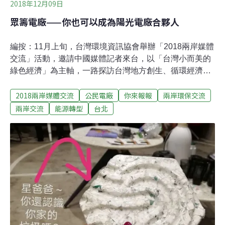
2018年12月09日
眾籌電廠——你也可以成為陽光電廠合夥人
編按：11月上旬，台灣環境資訊協會舉辦「2018兩岸媒體
交流」活動，邀請中國媒體記者來台，以「台灣小而美的
綠色經濟」為主軸，一路探訪台灣地方創生、循環經濟及
公民電廠，領略台灣民間豐沛的環保能量。本系列文章，
2018兩岸媒體交流
公民電廠
你來報報
兩岸環保交流
邀請中國媒體記者，以中國、媒體人的視角，來看台灣小
而美的綠色經濟案例，對照兩岸能源、減廢、在地發展的
兩岸交流
能源轉型
台北
異同。此次跟隨台灣環境資訊協會組織的兩岸媒體交流團
由最南端的高雄經屏東、南投、新竹至台北、新北，一路
遊學「台灣小而美的綠色經濟」。其中，不僅有從社區營
造出發推動的里山生態旅遊和籃城書房社區文化項目，也
有台大城鄉所聯合茶農以「流域治理」為理念掀起的「藍
鵲茶革命」，以及「綠能玻璃」、「廢棄物再設計」、
「循環杯租賃」等不同場域的循環經濟案例。而台灣近年
所湧現出的一批致力於能源轉型的社會企業，更是我們此
行參訪的重點。「綠電生產合作社」由主婦聯盟一群媽媽