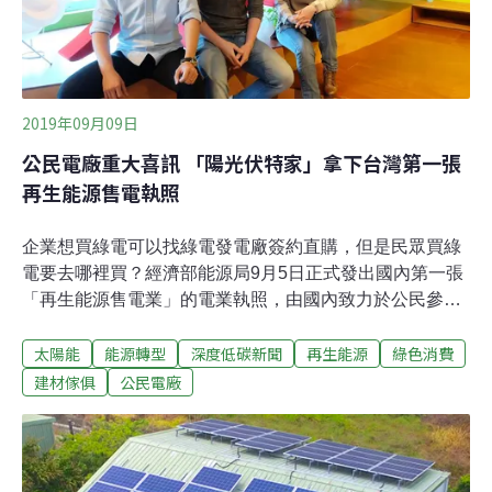
2019年09月09日
公民電廠重大喜訊 「陽光伏特家」拿下台灣第一張
再生能源售電執照
企業想買綠電可以找綠電發電廠簽約直購，但是民眾買綠
電要去哪裡買？經濟部能源局9月5日正式發出國內第一張
「再生能源售電業」的電業執照，由國內致力於公民參與
綠電的「陽光伏特家電力股份有限公司」搶下。這也讓陽
太陽能
能源轉型
深度低碳新聞
再生能源
綠色消費
光伏特家成為繼台電之後，國內的第二家售電業，也是國
內第一家綠能售電業。陽光伏特家是國內最大公民電廠平
建材傢俱
公民電廠
台，2016年成立，至今已有超過80個專案，以屋頂型太陽
能為主，除公益案場的部份，均開放給民眾小額投資。往
往新案場一上線被搶購一空，至今已有1.3萬人次參與，總
裝置容量超過4MW（百萬瓦）、累計發電量達490萬度。