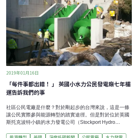
19案強調公民參與 環境調查確保永續經營 「原住民地
區參與再生能源設置」與「民間團體於偏遠地區設置綠能
發電設備」補助分屬兩個計畫，前者以55個原住民鄉鎮為
主，由鄉鎮公所提出申請，目的在提升電力的自給自足；
後者對象是偏遠地區鄉，強調民間協力與參與，由民間團
體提出申請。偏鄉綠能19
2019年01月16日
「每件事都出錯！ 」 英國小水力公民發電廠七年楣
運告訴我們的事
社區公民電廠是什麼？對於剛起步的台灣來說，這是一條
讓公民實際參與能源轉型的踏實途徑。但是對於位於英國
斯托克波特小鎮的水力發電公司（Stockport Hydro
Limited）主席亞歷山大（Ben Alexander）來說，這是一
能源轉型
英國
深度低碳新聞
公民電廠
水力發電
條集結大洪水、旱災、財務危機、機械故障、土地糾紛、