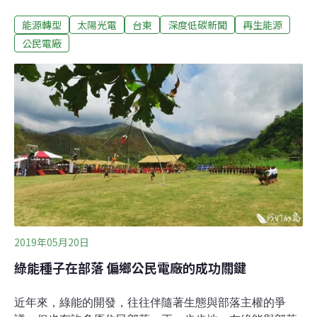
落，分別建置完成3KW的太陽光電公益案場，為東海岸綠
能源轉型
太陽光電
台東
深度低碳新聞
再生能源
能部落再跨一步。23日，二座案場舉行落成典禮與綠能工
作坊，長光教會牧師張培理表示，「未來也希望可以做得
公民電廠
更多，慢慢邁向百分之百的綠能部落。」公益案場先行 為
百分百綠能打底這兩座公益案場是由台灣再生能源推動聯
盟（以下簡稱TRENA）牽線，日益能源公司捐贈設備，並
於4、5月間辦理部落綠能說明會後，共同決定建置、8月
建置完成。截至落成典禮當天早上為止，長光部落的長老
教會光電案場已發出105度電，麒麟部落的忠仁教會光電
案場也發了近100度。落成典禮23日在長老教會舉行，部
落耆老吟唱傳統歌謠祈福。張培理表示，「上天賜與我們
的陽光、雨水、風力，如今我們可以好好使用，用這些資
源轉換成電力，輔助現代的生活
2019年05月20日
綠能種子在部落 偏鄉公民電廠的成功關鍵
近年來，綠能的開發，往往伴隨著生態與部落主權的爭