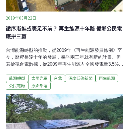
2019年03月22日
循序漸進或裹足不前？ 再生能源十年路 偏鄉公民電
廠拚三贏
台灣能源轉型的推動，從2009年《再生能源發展條例》至
今，歷程長達十年的發展，幾乎兩三年就有新的計畫。但
若檢視台電數據，從2009年再生能源占全國發電量3.5%，
到去年的5%，僅成長約1.5%，每年成長不到5億度，法規
能源轉型
太陽光電
台北
深度低碳新聞
再生能源
是疊床架屋還是步步為營？為了讓更多人瞭解太陽光電公
民電廠的作業辦法及參與方式，台灣再生能源推動聯盟今
公民電廠
原鄉部落
（21）日舉辦「2019偏鄉部落公民電廠工作坊」，邀請官
方、廠商與部落三方代表，共同討論過去執行的經驗與未
來可能的發展。再生能源十年牛步 政府指望偏鄉建設公民
電廠細數我國再生能源與公民參與的發展，自2009年《再
生能源發展條例》、2012年「陽光屋頂百萬座」、2016年
「太陽光電2年推動計畫」、2017年「能源轉型白皮書」