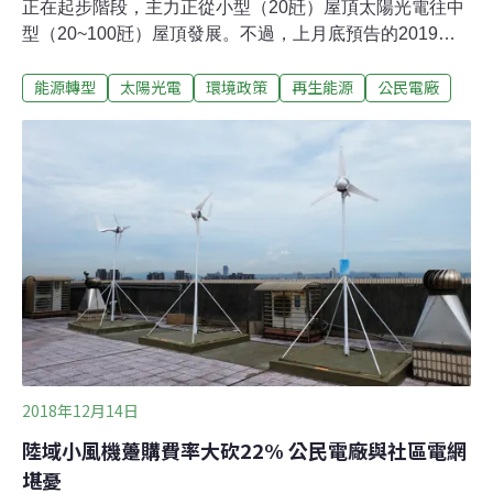
正在起步階段，主力正從小型（20瓩）屋頂太陽光電往中
型（20~100瓩）屋頂發展。不過，上月底預告的2019年
再生能源躉購[註]費率卻打算大降中型費率10%，比大型屋
能源轉型
太陽光電
環境政策
再生能源
公民電廠
頂光電降更多，引發民間團體不滿。今（24）早主婦聯盟
環境保護基金會、綠主張綠電生產合作社、陽光伏特家、
嘉義大林的明華社區發展協會等第一線推廣公民電廠的團
體站出來，批評這是「懲罰條款」，要民間「不要玩更
大」。公民電廠起步走 朝向中型規模化 經濟部上月底預
告的2019年躉購費率，20瓩以下以下屋頂型太陽光電降幅
3%，20~100瓩降10%，而100瓩以上反而只降7%，看似
友善小型屋頂型光電的發展、有利民間參與，但民間團體
卻持不同意見。主婦聯盟基金會副執行長吳心萍表示，公
民電廠發展時須要整合數個屋頂一起施作，才能降低行政
與營運成本，20~100瓩費率大砍將阻擋公民電廠規模化。
2018年12月14日
陸域小風機躉購費率大砍22% 公民電廠與社區電網
堪憂