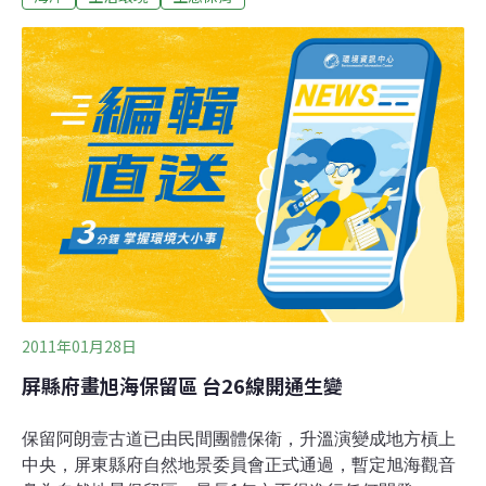
法》規定，暫定為保留區後，6個月內不得進行開發並得
再延長6個月，換言之最少有1年緩衝期。在緩衝期內，專
家學者會針對地質、動植物生態再進行調查，經確認便能
成為正式的保留區，送農委會核備後，保留區就完全不能
開發。不過交通部仍持續開發計畫，26日同一天在牡丹鄉
公所召開「台26線安朔至旭海段擴寬改善後續計畫」第一
至四標新闢路段協商會，邀請當地鄉公所官員、代表及議
員出席，環保團體則未受邀。
2011年01月28日
屏縣府畫旭海保留區 台26線開通生變
保留阿朗壹古道已由民間團體保衛，升溫演變成地方槓上
中央，屏東縣府自然地景委員會正式通過，暫定旭海觀音