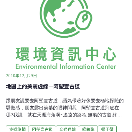
帶，環評決議不得開發，但前者已於2001年通過環評，
2006年3月開始動工。由於這段道路將通過天然海岸林、
礫石海岸、特殊地質景觀、歷史古道以及原住民人文遺
址，對環境與文化的衝擊太大，在環保團體與部分地方人
士長期抗議之後，公路局因而重新修正路線規劃，提出環
差報告重新審議。依據公路總局報告，為保存
2010年12月29日
地圖上的美麗虛線—阿塱壹古道
跟朋友說要去阿塱壹古道，語氣帶著好像要去極地探險的
驕傲感，朋友露出羨慕的眼神問我：阿塱壹古道到底在
哪?我說：就在天涯海角啊~遙遠的路程 無痕的古道 終於
出發前往島嶼南端的另一端，對於偏好小小困難的自然旅
步道旅情
阿塱壹古道
交通運輸
綠蠵龜
椰子蟹
行者而言，那裏是合乎理想的淨土，也是旅人尋找浪跡天