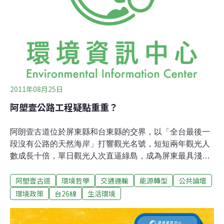
學系副教授廖本全則認為，環島公路的想法是舊思維，不
適用於新時代，新時代應有新思維，應認知此路段之價
值。
2011年08月25日
阿塱壹公路工程疑點重重？
阿朗壹古道位於屏東縣和台東縣的交界，以「全台最後一
段沒有公路的天然海岸」打響觀光名號，短短兩年觀光人
數成長十倍，單日觀光人次直逼綠島，成為屏東最具淺力
的觀光績優股。但因為地方民代長期的爭取，一條名為
阿塱壹古道
環境哲學
交通運輸
能源轉型
公共論壇
「台26線安朔到旭海」的公路即將在此興建。不只毀掉地
方賴以維生的觀光賣點，更使全台唯一的天然海岸線消
環境政策
台26線
生活環境
失。官方與民代的訴求疑點重重檢視交通部公路總局的新
聞發言及相關文件，這條公路的興建目標和預期效應如