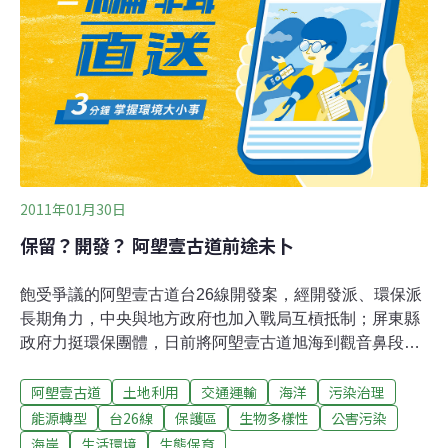
解釋，一千萬年前的台灣尚處於太平洋海底，現在的恆春
半島相當於當時的大陸斜坡到深海沖積扇的古地理位置。
現今外露於佳洛水海岸的奇岩怪石，代表當時深海沖積扇
的遺跡，由佳洛水往北到南田海岸的岩層代表當時的古大
陸斜坡的遺跡。
2011年01月30日
保留？開發？ 阿塱壹古道前途未卜
飽受爭議的阿塱壹古道台26線開發案，經開發派、環保派
長期角力，中央與地方政府也加入戰局互槓抵制；屏東縣
政府力挺環保團體，日前將阿塱壹古道旭海到觀音鼻段暫
定為「自然地景保留區」，反觀交通部則支持地方人士決
阿塱壹古道
土地利用
交通運輸
海洋
污染治理
意進行開發。日前，縣府農業處邀請專家學者組成自然地
景審議委員會，26日召開審查會議決定將旭海到觀音鼻約
能源轉型
台26線
保護區
生物多樣性
公害污染
四公里區段，暫定為「自然地景保留區」。依《文化資產
海岸
生活環境
生態保育