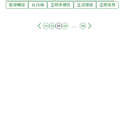
涯孤寂感的荒野樂園。就那麼一點點遠，就那麼一點點
能源轉型
台26線
生物多樣性
生活環境
生態保育
難，我們來到了這處藍色的海角。沿199甲縣道至屏東旭
海村，窄窄的水泥路在海岸邊斷了線，車行的痕跡畫下休
止符，海角的路口到了!這個人口稀少的偏遠小漁村，早幾
......
01
02
03
04
06
年曾因旭海大草原吸引不少逐草浪而來的遊客，近幾年則
因為台26線開通計畫的爭議，再次成為媒體關注的焦點，
不一樣的是；報導的版面從旅遊版轉為環保社會版，出現
的畫面也從綠油油的草原景觀，換成碧海藍天的遼闊海
洋，我就是為了這片藍色而來的。阿塱壹為台東縣達仁鄉
安朔村舊稱，遠在16世紀外來民族尚未進入台灣之前，南
部中央山脈的東西兩側，即有魯凱族、排灣族、卑