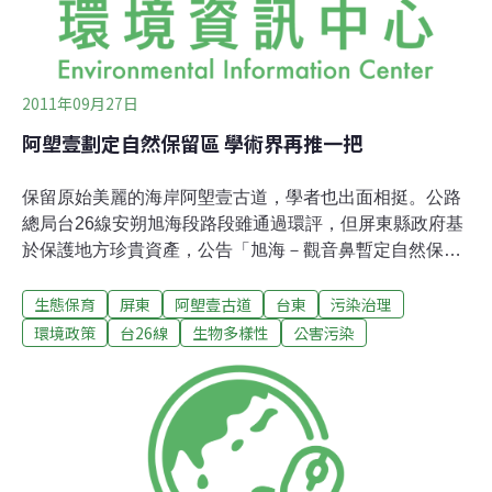
2011年09月27日
阿塱壹劃定自然保留區 學術界再推一把
保留原始美麗的海岸阿塱壹古道，學者也出面相挺。公路
總局台26線安朔旭海段路段雖通過環評，但屏東縣政府基
於保護地方珍貴資產，公告「旭海－觀音鼻暫定自然保留
區」（阿塱壹古道），學者擔心面對開發利益與民代的強
生態保育
屏東
阿塱壹古道
台東
污染治理
烈壓力下，專業的學術審查極可能因而難產甚至被扭曲，
26日召開記者會，呼籲縣政府指定為自然保留區，並要求
環境政策
台26線
生物多樣性
公害污染
立法院本會期凍結台26線之預算。自反國光石化運動，學
者投入支持社會運動的氛圍有增無減。由學術界發起的
「學者與社會賢達共同守護阿塱壹聯署」 截至目前為止為
700人，包括366位來自各領域的學者。公路總局懷抱環島
公路夢想，將僅剩的12.8公里阿塱壹古道，視為台26線安
朔旭海段，環島公路的缺口。台北大學不動產與城鄉環境