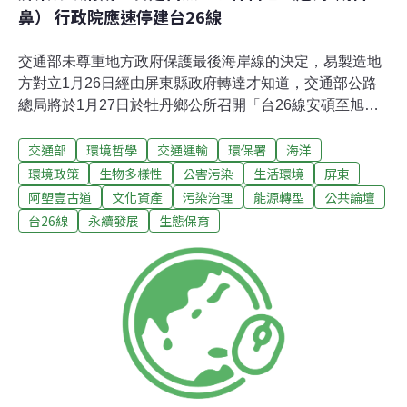
鼻） 行政院應速停建台26線
交通部未尊重地方政府保護最後海岸線的決定，易製造地
方對立1月26日經由屏東縣政府轉達才知道，交通部公路
總局將於1月27日於牡丹鄉公所召開「台26線安碩至旭海
段擴寬改善計畫後續計畫」第1-4標（旭海-下南田）新闢
交通部
環境哲學
交通運輸
環保署
海洋
路段協商會，得知此消息時疑惑的是為何長期關心的民間
團體都未獲通知，原來通知與會的代表都是當地的鄉公
環境政策
生物多樣性
公害污染
生活環境
屏東
所、鄉代會及在地議員。交通部在之日前已收到屏東縣政
阿塱壹古道
文化資產
污染治理
能源轉型
公共論壇
府極力保留阿朗壹古道，正在籌設自然地景委員會的消
台26線
永續發展
生態保育
息，環保署也尊重地方政府的權限，雖然去年12月1號環
評大會通過旭海到安碩段的環評差異分析，至今仍未公
告，可見環保署認為地方政府只要有所作為，台26線屏東
段必須停建。很遺憾的是，交通部仍然一意孤行、執意要
貫通屏東段，因此為了要營造地方一致支持的氣勢，竟然
在屏東縣政府已經於1月26號完成自然地景保留區（觀音
鼻-旭海）的指定時刻，召開此次協商會。交通部漠視民間
團體與地方民眾參與協商會