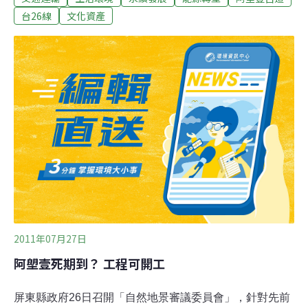
析，經行政院環境保護署第201次環評大會通過。 環評通
台26線
文化資產
過後環島公路的缺口將被補上，而被譽為「 台灣最後一條
沿海古道」的阿塱壹古道，將面臨生態破損的缺憾。屏東
縣政府為保留阿塱壹古道，在今年初將屏東縣轄內旭海到
觀音鼻路段依文化資產保存法，公告列為「暫定自然地景
保留區」，第1階段保留期限在7月24日到期。 屏東縣政府
公告，延長阿塱壹暫定自然地景保留區時間，延長時間至
101年1月31日，屏東縣府進行地質地形景觀調查、動植物
生態調查和陸蟹資源調查。 開發單位交通部公路總局表
示，將報請主管機關於明年1月後，再審慎評估該路段開
發的必要性。
2011年07月27日
阿塱壹死期到？ 工程可開工
屏東縣政府26日召開「自然地景審議委員會」，針對先前