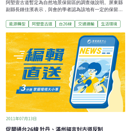
阿塱壹古道暫定為自然地景保留區的調查做說明。屏東縣
副縣長鍾佳濱表示，與會的學者認為該地有一定的保留價
值，但在自然地景保留區的審查上，此份報告仍需補充其
能源轉型
阿塱壹古道
台26線
交通運輸
生活環境
它資料，以利往後進行更進一步的討論。不過由於暫定自
然地景保留的到期日是24日，由於委員會並未作出延展保
留的結論，所以27日工程單位就可以繼續開工。屏東副縣
長鍾佳濱以會議主席的身分表示，報告內容應更進一步提
出與先前環評資料的差異比較，以利自然地景保留區的後
續審查，且報告完成後應舉辦地方說明會與利害關係人充
分溝通、說明。鍾佳濱表示，另外有與會的民眾提議恆春
半島其它區域列入自然保留區的部分，與會委員也表認
同，往後將陸續評估其可能性。屏東環保聯盟理事長洪輝
祥則對阿塱壹的前景感到悲觀，他指出，其實縣府可以直
接將阿塱壹周邊地區指定為自然保留區，而非之前的「暫
定」，若是縣長曹啟鴻對環境保護有心，應該可以以
2011年07月13日
促開通台26線 牡丹、滿州揚言封古道反制