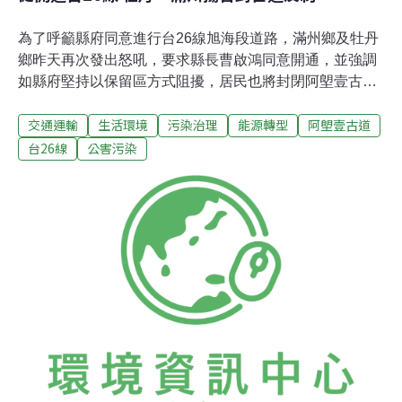
為了呼籲縣府同意進行台26線旭海段道路，滿州鄉及牡丹
鄉昨天再次發出怒吼，要求縣長曹啟鴻同意開通，並強調
如縣府堅持以保留區方式阻擾，居民也將封閉阿塱壹古
道，真正「保護」古道不被眾多遊客踩踏破壞。滿州及牡
交通運輸
生活環境
污染治理
能源轉型
阿塱壹古道
丹鄉代表會12日同時召開臨時會，提案向地檢署控告縣府
相關人員涉嫌偽造文書，並通報內政部請求行政救濟，號
台26線
公害污染
召地方居民「保護阿塱壹，開闢台26線」，反抗屏東縣政
府的霸凌行為。目前阿塱壹古道被縣府公告為暫訂自然地
景保留區，並根據文化資產保存法提出「動植物生態調
查」和「自然地景調查」兩項調查申請，調查期6個月，
必要時可再展延6個月，直接導致環評通過的台26線開通
計畫無法進行。滿州鄉代表會主席鐘振文及牡丹鄉代表會
主席潘壯志等地方人士，都對於縣府阻礙地方發展感到不
滿，鐘振文說，開通計畫從91年規劃至今，當年在環保團
體抗議下，為避免破壞自然生態，部分路段變更為隧道路
廊，避開海岸線和阿塱壹古道，當年縣長也承諾興