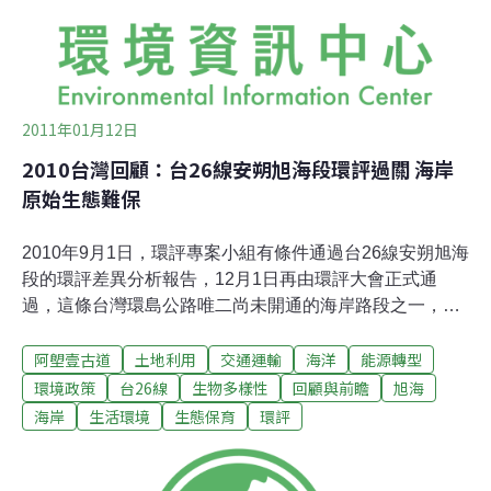
2011年01月12日
2010台灣回顧：台26線安朔旭海段環評過關 海岸
原始生態難保
2010年9月1日，環評專案小組有條件通過台26線安朔旭海
段的環評差異分析報告，12月1日再由環評大會正式通
過，這條台灣環島公路唯二尚未開通的海岸路段之一，與
原住民部落間彼此連絡的海濱路廊「阿塱壹古道」重疊，
阿塱壹古道
土地利用
交通運輸
海洋
能源轉型
未來能否保有原始海岸樣貌以及古道文化景觀，備受爭
議。台26線公路全長約92公里，從楓港往南繞經鵝鑾鼻、
環境政策
台26線
生物多樣性
回顧與前瞻
旭海
滿洲港仔，預計通抵台東達仁鄉安朔，環繞整個恆春半島
海岸
生活環境
生態保育
環評
海岸。目前尚有兩處路段未修築完成，分別是安朔至旭海
段，以及港仔至佳樂水段，兩者被稱為「環島公路的缺
口」。後者因位居墾丁國家公園境內，屬於生態敏感地