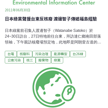
2011年06月30日
日本綠黨聲援台東反核廢 渡邊智子傳遞福島經驗
日本綠黨前召集人渡邊智子（Watanabe Satoko）於
24~30日訪台，27日特地前往台東，拜訪達仁鄉南田部落
領袖，下午親訪核廢場預定地，此地即是阿朗壹古道的北
端，而即將取代古道的柏油公路「台26線」實際上就是通
台電
核廢料
污染治理
能源轉型
台26線
往核三廠的核廢公路。她當天晚上和台東廢核反核廢聯盟
共同參與「揭穿核電廠與核廢場真相」座談會，報告後福
公害污染
核三
廢棄物
綠黨
島的日本和歐洲反核趨勢，以及日本核廢場的真相，打破
台電的謊言。與會者包括歌手巴奈、那布，台東大學教授
廖秋娥、台灣綠黨共同召集人文魯彬、綠黨發言人潘翰聲
等。渡邊指出，日本儼然成為一座「原子力村」，透過電
力公司（及其關係企業）、官僚、學者、媒體強力宣傳、
政客等的完美搭配，創造出一套讓民眾認為原子力（核
電）是絕對安全的神話。安全神話幕後的獲利者也包括設
計製造核電廠的公司。文魯彬說，美國因為有核能的技