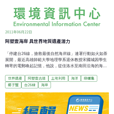
術，所以積極尋找市場，加上日本政府想要有自己的核
武，即便日本曾受過原子彈的災難，仍然抱
2011年06月22日
阿塱壹海岸 具世界地質遺產潛力
「停建台26線，搶救最後自然海岸線」連署行動如火如荼
展開，最近高雄師範大學地理學系退休教授宋國城因學生
轉寄的電郵喚起記憶，他說，從佳洛水至南田沿海的海岸
地質保留了約1千萬前的古地理景觀。而1991年經濟部中
世界遺產
阿塱壹古道
土地利用
海洋
綠蠵龜
央地質調查所的〈5萬分之1恆春半島地質圖幅與說明書〉
中即記載相關研究結論。台26線公路興建，可能造成阿塱
椰子蟹
台26線
海岸
壹古道以及珍稀物種椰子蟹以及綠蠵龜棲地消失，民間為
此發起連署活動，也因此讓多年前參加當地地質調查研究
的宋國城，得以揭開這項資訊。30年前宋國城曾帶學生花
了7天7夜從佳洛水至南田，沿著海岸做地質調查。宋國城