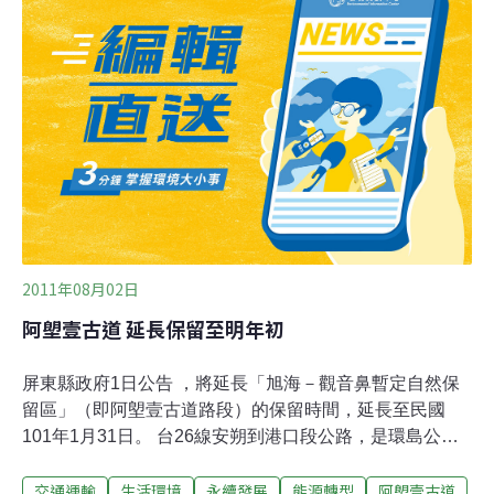
下：一，串連台東和墾丁兩地觀光景點、二，加強生活圈
的聯繫及順應地方對整體公路改善之殷切期盼(見附件二)
「加強生活圈的聯繫及順應地方對整體公路改善之殷切期
盼」說的又是什麼？整合相關新聞資料，地方民代和鄉村
長宣稱公路將帶來四大效益：一，帶動地方觀光與發展、
二，防災、三，就醫方便、四，學童就學便利。當然，現
行安朔到旭海有縣道199線連結，「台26線安朔到旭海」
的興建截彎取直，造成兩村車程的縮減是無庸置疑的，
2011年08月02日
阿塱壹古道 延長保留至明年初
屏東縣政府1日公告 ，將延長「旭海－觀音鼻暫定自然保
留區」（即阿塱壹古道路段）的保留時間，延長至民國
101年1月31日。 台26線安朔到港口段公路，是環島公路
最後一段還沒有連接起來的路段，交通部公路總局在去年
交通運輸
生活環境
永續發展
能源轉型
阿塱壹古道
送審「台26線安朔至港口段公路整體改善計畫」差異分