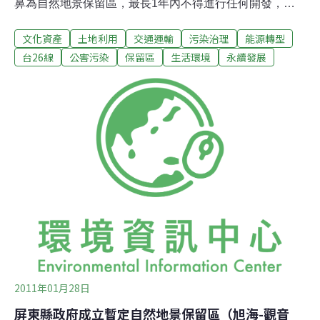
鼻為自然地景保留區，最長1年內不得進行任何開發，但
交通部堅持開通台26線安朔旭海段，環保團體怒批交通部
文化資產
土地利用
交通運輸
污染治理
能源轉型
一意孤行，將嚴重破壞生態。環保團體要求中央立即停止
開發案並撤案，指交通部漠視地方權益，反對興建台26線
台26線
公害污染
保留區
生活環境
永續發展
的南部在地民間團體就有20個，全國的團體就有250個，
連署反對的民眾有15,366位。屏東縣府以具體行動，力阻
交通部台26線屏東段開發計畫，阿朗壹古道一帶的旭海、
觀音鼻，擁有獨特的地質景觀與生態，民間環保團體近年
來力主保留，盼交通部公路總局台26線安朔旭海段開發案
能停止，以免傷害當地的自然生態。縣府農業處邀請專家
學者，組成15人的自然地景審議委員會，評估調查後，26
日召開「暫定旭海─觀音鼻為自然地景保留區」審查會
議，與會委員依據當地地質景觀特殊性，決議暫定為保留
區，最快縣府下週即行公告，範圍
2011年01月28日
屏東縣政府成立暫定自然地景保留區（旭海-觀音