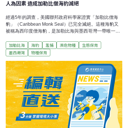
人為因素 造成加勒比僧海豹滅絕
經過5年的調查，美國聯邦政府科學家證實「加勒比僧海
豹」（Caribbean Monk Seal）已完全滅絕。這種海豹又
被稱為西印度僧海豹，是加勒比海與墨西哥灣一帶唯一的
亞熱帶海豹，也是第一種由人為因素導致滅絕的海豹。加
加勒比海
海豹
濫捕
瀕危物種
生態保育
勒比僧海豹過去散佈在加勒比海、墨西哥灣與西大西洋，
南至美國佛羅里達南端，北到喬治亞與南卡羅來納州的海
墨西哥灣
物種保育
岸都有加勒比僧海豹出沒的紀錄。當加勒比僧海豹在岸上
休息、生產、照顧後代的時候，獵人輕鬆就可手到擒來，
美國海洋與大氣總署（NOAA）的生物學家表示，人類狂
捕濫殺才造成加勒比僧海豹滅亡。世人最後一次確切見到
這種海豹，是1952年在牙買家與墨西哥尤卡坦半島之間的
小塞拉納島（ Seranilla Bank）。1967年，加勒比僧海豹
被列入美國當時的瀕危物種名單，並於1979年納入瀕危物
種法案保護，此後研究人員曾深入調查幾個尚未證實的回
報紀錄，但最後都發現是其他種類的海豹。科學家無法確
定