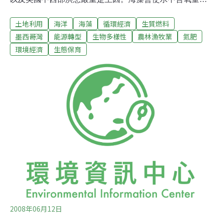
少，嚴重時會使海洋生物窒息死亡。死亡區每年都會在德
土地利用
海洋
海藻
循環經濟
生質燃料
州與路易斯安那州外海出現，今年極可能擴大至約2萬
3000平方公里，面積相當於新澤西州，近乎2/3個台灣
墨西哥灣
能源轉型
生物多樣性
農林漁牧業
氮肥
大。美國海洋暨大氣總署（NOAA）等機構的科學家表
環境經濟
生態保育
示，人類大量使用氮肥與磷肥導致海藻大量繁殖。對定期
前往墨西哥灣作業的漁民而言，死亡區擴大意味他們必須
航行更遠的距離。路易斯安那州立大學的科學家特納表
示：「美國農民大量種植玉米及大豆，施用的肥料很容易
被雨水沖刷而去，最終流入海灣。」美國今年收成的玉米
約有1/3將用於生產充當替代燃料的乙醇。科學家估計，
2008年4月到6月，約有創紀錄的8萬3000噸磷肥流入墨西
哥灣，比正常值多出85%。
2008年06月12日