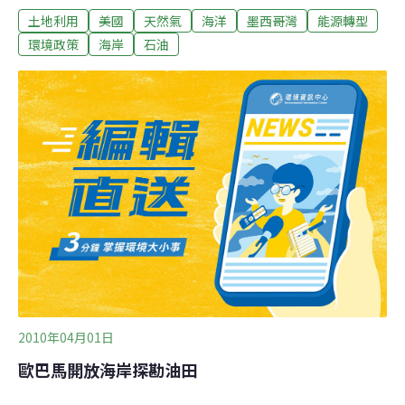
土地利用
美國
天然氣
海洋
墨西哥灣
能源轉型
能源；該計畫將結束長期以來不許在美國大西洋沿岸、墨
西哥灣東部海域從事油氣田開發活動的禁令。歐巴馬需要
環境政策
海岸
石油
取得兩黨支持才能通過法案，來限制美國的溫室廢氣排放
量。他同時警告擴大鑽探並非因應美國能源挑戰的萬靈
藥。但綠色和平組織總幹事拉德福德在一份聲明中表示，
在中國和德國都在努力爭取獲得乾淨能源的時候，這項立
法將加劇美國對石油的依賴。此舉可能也會使該地區的海
岸和沿海社區的環境受到破壞，也會造成更多的污染和氣
候變化。
2010年04月01日
歐巴馬開放海岸探勘油田