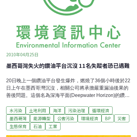
近1600公尺深海底的漏油，每天從連結油井和鑽油平台的
豎管2個破洞中溢出1000桶油，相當於4萬2000加侖。
2010年04月25日
墨西哥灣失火的鑽油平台沉沒 11名失蹤者恐已遇難
20日晚上一個鑽油平台發生爆炸，燃燒了36個小時後於22
日上午在墨西哥灣沉沒，相關公司將承擔嚴重漏油後果的
善後問題。這個名為深海平面(Deepwater Horizon)的鑽油
平台是由瑞士泛洋有限公司(Transocean Ltd.)所有，與英
水污染
土地利用
海洋
污染治理
循環經濟
國石油(BP Exploration & Production, Inc.)簽有合約，有一
個探勘井已鑽探到其極限深度18000呎。鑽井位於路易斯
墨西哥灣
能源轉型
公害污染
環境經濟
BP
災害
安那外海41英里，紐澳良東南方130英里處，當地時間晚
生態保育
石油
工業
上10點意外發生時，鑽井已被關閉。海岸防衛隊官員說，