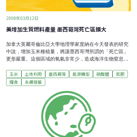
2008年03月12日
美增加生質燃料產量 墨西哥灣死亡區擴大
加拿大英屬哥倫比亞大學地理學家度納在今天發表的研究
中說，增加玉米種植量，將讓墨西哥灣所謂的「死亡區」
更形嚴重。這個區域的氧氣非常少，造成海洋生物窒息。
美國南部、墨西哥與古巴包圍的墨西哥灣，三十年前首度
玉米
土地利用
墨西哥灣
能源轉型
硝酸鹽
氮肥
測量出死亡區域，每年夏天這塊區域都有高達兩萬平方公
里的擴張。死亡區域是伊利諾州、愛阿華州、內布拉斯加
糧食
永續發展
州與威斯康辛州玉米田使用氮肥間接造成，過量的氮流入
密西西比河成為硝酸鹽，提供海藻成長所需養料，海藻死
亡、沉到海底腐爛的過程，會從水中吸走氧氣，讓其他一
切生命形式死亡。度納指出，美國的玉米種植量約佔全球
一半，部分玉米提供人類食用，但多數當作家畜飼料或拿
來製造乙醇。作者預測，美國農民停止使用玉米飼養動
物，並大幅改變農業管理技術，才是控制硝酸鹽污染，同