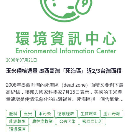
那大學科學家南希.拉巴萊斯表示，今年的死區面積雖然較
小，但威脅更大，因為死區一般位於接近海床的區域，但
今年的死區卻比往年更接近海面，這將威脅墨西哥灣產值
近30億美元的水產業。在過去5年中，
2008年07月21日
玉米種植過量 墨西哥灣「死海區」近2/3台灣面積
2008年墨西哥灣的死海區（dead zone）面積又要創下最
高紀錄，聯邦與國家科學家7月15日表示，美國的玉米產
量遽增是使情況惡化的罪魁禍首。死海區指一個含氧量不
足以維繫水生生物生存的水域。研究團隊預測，2008年夏
肥料
玉米
水污染
循環經濟
生質燃料
墨西哥灣
天死海區將達到22791平方公里，大約是紐澤西州的大小
（台灣面積約36000平方公里）。美國國家海洋大氣總署
能源轉型
農林漁牧業
公害污染
密西西比河
（the U.S. National Oceanic Atmospheric Administration,
環境經濟