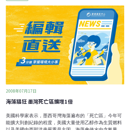
NOAA）、路易斯安那大學海洋協會（Louisiana
Universities Marine Consortium）與路易斯安那州立大學
（LSU）預測死海區會達到自1985年官方監管以來的最大
範圍。美國最大河密西西比河灌溉了美國境內40%的土
地，包括大部分農業中心地帶和玉米帶，帶著豐沛營養的
河水，每年就在路易斯安那州和德州海岸線外匯集成死海
區。更北邊的明尼蘇達
2008年07月17日
海藻猖狂 墨灣死亡區擴增1倍
美國科學家表示，墨西哥灣海藻遍布的「死亡區」今年可
能擴大到創紀錄的程度，美國大量使用乙醇作為生質燃料
以及美國中西部洪患嚴重是主因。海藻會使水中含氧量減