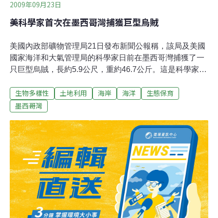
2009年09月23日
美科學家首次在墨西哥灣捕獲巨型烏賊
美國內政部礦物管理局21日發布新聞公報稱，該局及美國
國家海洋和大氣管理局的科學家日前在墨西哥灣捕獲了一
只巨型烏賊，長約5.9公尺，重約46.7公斤。這是科學家首
次在墨西哥灣捕獲到巨型烏賊。公報稱，科學家7月30日
生物多樣性
土地利用
海岸
海洋
生態保育
在路易斯安那州沿海地區研究抹香鯨的飲食習慣時，在水
下1500英尺（約457公尺）處捕獲了這只烏賊。這只烏賊
墨西哥灣
被帶到水面後未能存活。科學家進行完防腐處理後，將其
送往美國國家自然歷史博物館，以便開展進一步研究。巨
型烏賊體長最長可達12公尺多，通常在深海中出現。科學
家此前曾在墨西哥灣一些大型肉食性海洋生物的體內發現
過巨型烏賊的殘骸，因此推斷墨西哥灣存在巨型烏賊。