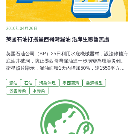
2010年04月26日
英國石油打撈墨西哥灣漏油 沿岸生態暫無虞
英國石油公司（BP）25日利用水底機械器材，設法修補海
底油井破洞，防止墨西哥灣漏油進一步演變為環境災難。
衛星照片顯示，漏油面積1天內增加50%，達1550平方公
里，不過官員說，其中97%只是海面上薄薄一層浮油。BP
漏油
石油
污染治理
墨西哥灣
能源轉型
出動船隻，撈起從深水地平線（DeepwaterHorizon）鑽油
平台洩出的海面浮油，這個平台22日沉入海底後至今仍在
公害污染
水污染
燃燒，先前的大爆炸讓11名員工下落不明，被認為已經死
亡。至今風勢還好，漏油也尚未威脅40英里外的路易斯安
那州海岸，不過一旦發生，將危害罕見水鳥棲息的脆弱溼
地生態。國家海洋暨大氣總署（NOAA）的亨利
（CharlieHenry ）說：「根據軌跡分析，我們不預見未來
3天海岸會受到衝擊。」不過英國石油公司估計，發生在