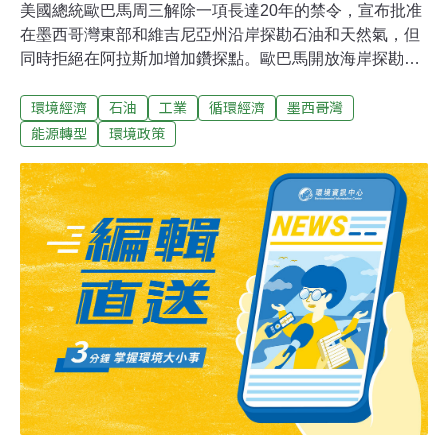
美國總統歐巴馬周三解除一項長達20年的禁令，宣布批准
在墨西哥灣東部和維吉尼亞州沿岸探勘石油和天然氣，但
同時拒絕在阿拉斯加增加鑽探點。歐巴馬開放海岸探勘油
田的限制已引起外界高度關注。因為目前在國會爭吵不已
環境經濟
石油
工業
循環經濟
墨西哥灣
的氣候變遷法案，就牽涉到減少依賴外國石油進口和創造
就業等大眾所關心的問題。美國禁止在墨西哥灣以外的大
能源轉型
環境政策
部份海岸地區探勘逾20年，主要考量是擔心破壞環境，因
此歐巴馬批准海岸探勘將招來環保團體的抗議。面對這些
壓力，歐巴馬政府強調會衡量開放沿岸探勘的利弊，並且
補強布希執政時建議在東岸和加州外海探勘的做法。內政
部評估，在距離維吉尼亞州海岸50英里的外海地區，可能
有1.3億桶石油和1.14兆立方英尺天氣然的蘊藏量。不過，
本來要出租的阿拉斯加的布里斯托爾灣（Bristol Bay）就
因為環保因素考慮而將被取消開採。