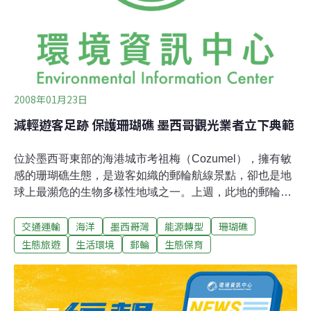
時達成乙醇生產目標的唯一方法。
2008年01月23日
減輕遊客足跡 保護珊瑚礁 墨西哥觀光業者立下典範
位於墨西哥東部的海港城市考祖梅（Cozumel），擁有敏
感的珊瑚礁生態，是遊客如織的郵輪航線景點，卻也是地
球上最瀕危的生物多樣性地域之一。上週，此地的郵輪業
者、民間團體、政府部門相關首長與私部門代表，聯合簽
交通運輸
海洋
墨西哥灣
能源轉型
珊瑚礁
訂一項保育協定，可望減輕當地每日上萬遊客對珊瑚礁生
態的破壞。這份協定屬於「中美洲珊瑚礁旅遊計畫」
生態旅遊
生活環境
郵輪
生態保育
(MARTI)一部份。這項協定的主要策略是加強對遊客、旅
遊業者、私人部門和當地社區的環境教育，讓他們意識到
考祖梅自然資源的脆弱，例如玳瑁和珊瑚礁都處於瀕危狀
態。 簽署協定的成員皆承諾改善當地的觀光設施，包括離