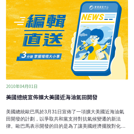
井口仍未封閉，每天可能會洩漏出8000桶原油。此外，據
報當平台沉沒時，上面還有上百萬加侖的2號燃油或是船
用柴油。越洋發表聲明說，「聯合處理小組無法在平台沉
沒前阻止碳氫化合物的流動，我們正與英國石油(BP)與海
岸防衛隊密切合作，討論平台沉沒帶來的衝擊以及後續計
畫。」「美國海岸防衛隊已經備有減輕這類意外造成環
2010年04月01日
美國總統宣佈擴大美國近海油氣田開發
美國總統歐巴馬於3月31日宣佈了一項擴大美國近海油氣
田開發的計劃，以爭取共和黨支持對抗氣候變遷的新法
律。歐巴馬表示開發的目的是為了讓美國經濟擺脫對化石
燃料和外國石油的依賴，轉而依靠本國生產的燃料和乾淨