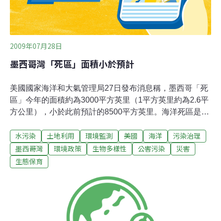
2009年07月28日
墨西哥灣「死區」面積小於預計
美國國家海洋和大氣管理局27日發布消息稱，墨西哥「死
區」今年的面積約為3000平方英里（1平方英里約為2.6平
方公里），小於此前預計的8500平方英里。海洋死區是指
因海水嚴重富營養化而造成的魚類等生物無法生存的區
水污染
土地利用
環境監測
美國
海洋
污染治理
域。墨西哥灣死區的形成是密西西比河流域大量農用肥料
排入墨西哥灣所致。這些氮肥和磷肥排入墨西哥灣後導致
墨西哥灣
環境政策
生物多樣性
公害污染
災害
海藻等有機物過度繁盛，如果它們不能及時被其他動物消
生態保育
耗，死亡後便會由細菌分解，這一過程將大量消耗海水中
的氧氣，最終使其他生物無法生存。美國國家海洋和大氣
管理局估計，墨西哥灣死區今年的面積小於預計的原因在
於，墨西哥灣的風力以及該海域的洋流異常強勁，帶來了
大量氧氣。不過，協助該局測量死區面積的美國路易斯安