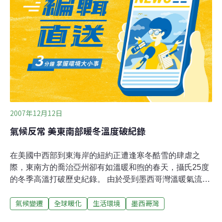
島交通和廢棄物處理。他們都同意實施對卡祖梅珊瑚礁有
利的保護措施，並制定法律和管理規範，以強制並長期執
行。 身任MARTI國際保育組織顧問的馬圖斯(Seleni
Matus)表示：「能聚集不同領域團體共同為保護考祖梅自
然遺產這個目標努力，是很令人振奮的事！既然觀光是建
立在環境之美，我們希望能
2007年12月12日
氣候反常 美東南部暖冬溫度破紀錄
在美國中西部到東海岸的紐約正遭逢寒冬酷雪的肆虐之
際，東南方的喬治亞州卻有如溫暖和煦的春天，攝氏25度
的冬季高溫打破歷史紀錄。 由於受到墨西哥灣溫暖氣流的
影響，亞特蘭大都會區從9日起溫度便升高到攝氏24.4度，
氣候變遷
全球暖化
生活環境
墨西哥灣
12日更達到攝氏25度，打破1972年12月10日創下攝氏
23.3度當地最溫暖冬天的氣溫紀錄。據氣象專家表示，美