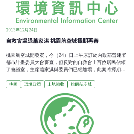
將開始公開展覽30天與10場說明會，民眾可以提出各項陳
情，由專案小組進行
2013年12月24日
自救會逼退蕭家淇 桃園航空城擇期再審
桃園航空城開發案，今（24）日上午原訂於內政部營建署
都市計畫委員大會審查，但反對的自救會上百位居民佔領
了會議室，主席蕭家淇與委員們已經離場，此案將擇期再
審。自救會代表帶著因航空城自殺身亡的呂阿雲老先生遺
桃園
環境政策
土地徵收
桃園航空城
照並點起香火，要求事發之後不聞不問的桃縣長吳志揚及
縣府官員、及在場的都計委員，在審議前先向其上香致
意，而原受安排在大禮堂收看轉播的一百多位自救會成員
也湧入會議室，讓本打算不顧會場騷動持續進行簡報的縣
府代表也終究報告不下去，主席蕭家淇與委員陸續離場，
會議因此中斷，宣告擇期再審。行政院將此案列為「國家
重大建設」，宣稱一定要在年底前通過計畫，更「飆車」