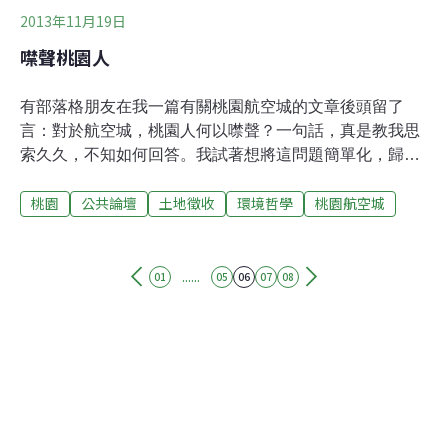
2013年11月19日
噤聲桃園人
有部落格朋友在我一篇有關桃園航空城的文章後頭留了
言：對於航空城，桃園人何以噤聲？一句話，真是教我思
索久久，不知如何回答。我試著想將這問題簡單化，歸納
的可能原因或許如下：這是航空城被總統、院長、縣長三
桃園
公共論壇
土地徵收
環境哲學
桃園航空城
級主要首腦人物「拍胸脯掛保證」之下，人民依然對之半
信半疑的原因。一個拍攝紀錄片的小組前來訪問我，想請
我談談我對航空城的看法。面對鏡頭以及別在衣襟上的麥
克風，我不待主持人發問便侃侃而談，幾至欲罷不能。大
......
01
05
06
07
08
約錄了7、80分鐘之後，在一個中場休息時間，主持人很
認真而嚴肅的盯著我，問了一句：邱老師，再接下來的訪
問中，能不能請你談談航空城對桃園縣的好處、優點？我
這才發現，原來我整整談了一個多鐘頭，竟然沒有說到這
個所謂「愛台十二大計畫」之首的航空城的任何一點好。
可是，這個愛台計畫對桃園人來說，真有什麼好處嗎？我
真是挖空心思也想不出，至少目前及可預見的將來好長一