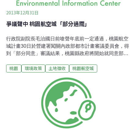
2013年12月31日
爭議聲中 桃園航空城「部分過關」
行政院副院長毛治國日前嗆聲年底前一定通過，桃園航空
城計畫30日於營建署闖關內政部都市計畫審議委員會，得
到「部分同意」審議結果，桃園縣政府將開始就同意部分
辦理公開展覽。但反對的自救會民眾與聲援團體卻遭警力
桃園
環境政策
土地徵收
桃園航空城
阻擋，想進場旁聽會議都不可得，於下午另外召開記者
會，泣訴「可惡」，強調此案不但黑箱作業，更有諸多違
法。都市計畫原則通過 但用地需求評估要到2014年2月航
空城計畫面積高達4,771公頃，其中區段徵收面積有3,000
多公頃，包括7,800多戶房屋、107家合法工廠、6所學
校、12座寺廟教堂需要搬遷。內政部次長蕭家淇表示，審
議結果採部分同意，8項討論事項中，僅同意了6項，是由
於中央與地方無法取得共識，且尚有數百件陳情案未解，
內政部原則同意，但各項用地需求須評估公益性，最快明
年2月才有機會審議通過。已獲同意的部分，桃園縣政府