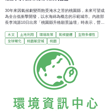
30年來因氣候劇變而飽受淹水之苦的桃園縣，未來可望成
為全台低衝擊開發，以水海綿為概念的示範城市。內政部
長李鴻源10日出席「桃園縣升格願景論壇」時表示，營建
署已規畫打造符合氣候變遷之水的模範城市，未來桃園縣
水文
土地利用
環境政策
氣候變遷
生物多樣性
將是首選城市。李鴻源讚揚縣府解決老街溪惡臭及易淹水
問題，對於縣府在短短的2年內利用2億預算打造礫間生態
全球暖化
桃園航空城
桃園
工法，以低成本解決加蓋老街溪周邊居民14年來的噩夢，
還讓地方市容、產業陸續活化，給予高度肯定。他說，桃
園航空城計畫是台灣目前重要建設之一，朝低衝及開發目
標邁進外，也希望能能以水資源回收再利用的「水海綿」
概念，擘畫未來城市藍圖，而目前營建署也正規畫「對水
敏感的都市設計」，以桃園縣的條件，很適合做為示範城
市。「水的事務千頭萬緒」，縣長吳志揚說，期盼桃園縣
升格為直轄市後，水能變成桃縣資產而非負債。