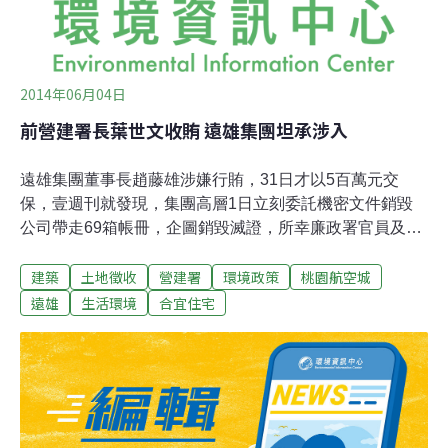
2014年06月04日
前營建署長葉世文收賄 遠雄集團坦承涉入
遠雄集團董事長趙藤雄涉嫌行賄，31日才以5百萬元交
保，壹週刊就發現，集團高層1日立刻委託機密文件銷毀
公司帶走69箱帳冊，企圖銷毀滅證，所幸廉政署官員及時
攔截查扣，成為重要物證。聯合報報導高等法院的調查發
建築
土地徵收
營建署
環境政策
桃園航空城
現，趙坦承行賄1600萬元，與白手套蔡仁惠「幫趙藤雄行
賄金額不只1,600萬元」的說法有出入，認定遠雄集團董事
遠雄
生活環境
合宜住宅
長趙藤雄、副總魏春雄兩人對賄款仍有隱瞞，恐另涉其他
行賄案件，2日裁定羈押禁見，不得再提抗告。趙藤雄坦
承以行賄得標 遠雄多件標案待查聯合報指出，趙、葉兩人
約定賄款5千萬，首期即為1,600萬，其餘分期給付。目前
檢察官正勸說趙藤雄轉當汙點證人，擴大追查是否有其他
標案以行賄手法得標。報導稱，檢方已查出遠雄集團近年