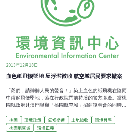
案將順利通過，更有一波慶祝行情可期。但23日立委林淑
芬、尤美女與都市計畫學者廖本全、徐世榮舉行記者會，
踢爆航空城計畫中，今年4月25日通過審議的「新訂桃園
國際機場園區及附近地區特定區計畫申請書」中有數據涉
嫌造假，將鄰近的大園、南崁蘆竹地區人口灌水，合計多
了84000人，藉此將都市計畫人口達成率從原本的67%增
加為94%，以逃避「非都
2013年12月18日
血色紙飛機墜地 反浮濫徵收 航空城居民要求撤案
「爺們，請聽聽人民的聲音！」染上血色的紙飛機在陰雨
中甫起飛便墜地，落在行政院門前持盾的警方腳邊。當桃
園縣政府赴澳門舉辦「桃園航空城」招商說明會的同時，
17日上午，上百位大園居民在大雨中到達行政院並遊行至
桃園
環境政策
氣候變遷
土地徵收
環境哲學
總統府外，控訴此案浮濫徵收，將波及2萬多人的生計，
根本是「毀鄉滅村」，應該立即撤案檢討。將一口氣徵收
桃園航空城
環境正義
3000多公頃的航空城計畫，預計將波及當地8000多戶、2