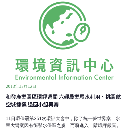
萬多人，可謂史上最大的土地徵收案。此案將在本月24日
進入內政部都市計畫委員會大會審議，但行政院副院長毛
治國日前便已對媒體表示，相關的都市計畫審議，在年底
前要完成。如此在會議召開前便先有結論的態度，讓當地
居民組成的自救會質疑，他們認為此案有多處違法，應該
立即停止審議，先撤案並進行修正。航空城計畫除了行政
院於2011年4月11日所核定「台灣桃園國際機場園區綱要
計畫」中的第三跑道、第三航廈、擴大自由貿易港區外，
桃園縣政府又將桃園國際機場、機場
2013年12月12日
和發產業園區環評過關 六輕農業尾水利用、桃園航
空城捷運 退回小組再審
11日環保署第251次環評大會中，除了統一夢世界案、水
里大彎案因有衝擊水保區之虞，而將進入二階環評嚴審。