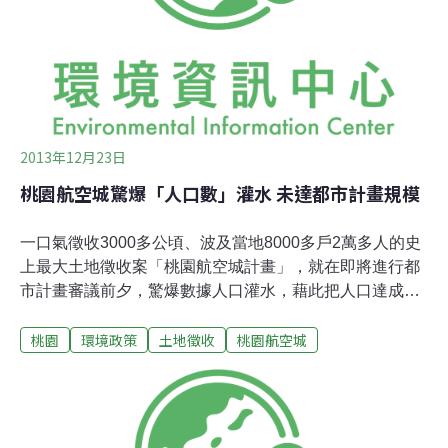
一般的密集在15個工作天內連排11場審議會議，急著走完
程序。此次的都市計畫審查，是計畫相關的各種審查中的
最後一關。但23日立委與學者踢爆，航空城在今年4月25
日通過區域計畫審查的「新訂桃園國際機場園區及附近地
區特定區計畫申請書」當中有數據造假，將鄰近
2013年12月23日
桃園航空城驚爆「人口數」灌水 未達都市計畫規模
一口氣徵收3000多公頃、波及當地8000多戶2萬多人的史
上最大土地徵收案「桃園航空城計畫」，就在即將進行都
市計畫審議前夕，驚爆數據人口灌水，藉此把人口達成率
從67%灌到94%，以逃避「未滿8成不應訂定新都市計
桃園
環境政策
土地徵收
桃園航空城
畫」的法規。學者、立委：程序存在重大瑕疵 立即撤案本
案預定24日進內政部營建署都市計畫委員大會審查，雖然
爭議未決，當地居民不斷發出反對聲浪，但行政院副院長
毛治國日前便已喊話，表示相關審議將在年底前完成。尚
未審查便先有結論，財經媒體更以「準備開香檳」斷言此