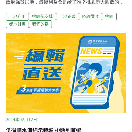
政府強徵民地，最後利益會是給了誰？桃園縣大園鄉的海
口村，居民張先生在冬陽午後，細心照顧他的蔬菜田。他
土地利用
桃園航空城
土地正義
區段徵收
桃園
的家族一百多年前來到這裡定居，世代傳承至今，依舊過
著傳統的農耕生活。鄰居陳先生，5年前到這裡買地，開
都市計畫
我們的島
設養豬場，透過生態養殖的方式，讓豬場不臭，豬隻健
康，希望創造財富，重建農村經濟。無論新舊鄰居，大家
交情都很好，工作之餘，會聚在樹下聊天，相互關照。但
是一項全台最大的航空城徵收開發計畫，已經展開，計畫
總面積高達6000多公頃，徵收區域涵蓋7個村落，海口村
也在徵收範圍中。在環保署的政策環評中，桃園機場原本
提出增設第三跑道的需求，後來交通部為建設自由貿易
區，決定推動「機場園區計畫」，擴大徵收面積1400多公
頃。後來桃園縣政府考量到新設的捷運場站，有著開發利
益，加上周邊原有的都市計畫，於是推出「桃園
2014年02月12日
低衝擊水海綿示範城 桃縣列首選