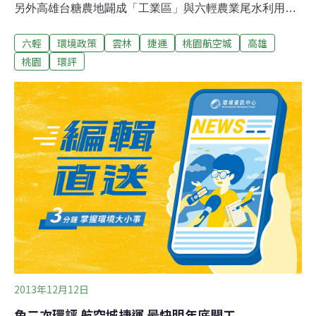
另外高雄台糖農地闢成「工業區」與六輕農業尾水利用
案、桃園航空城捷運案，則分別通過與退回小組再審。航
六輕
環境政策
雲林
捷運
桃園航空城
高雄
空城捷運線案在小組結論中，將「進二階」及「退回小組
續審」兩建議併呈。雖然此案聲稱獲得96%的民意支持，
桃園
環評
且大多在既成道路上施做，但仍因為與「航空城」開發案
關係密切，與在G10、G11兩段將徵收私人用地，而遭到
民眾抗爭。大會主席沈世宏說明，由於例如「淡北快速道
路」、「大安、大甲聯合輸水工程」、「桃園縣桃二開發
案」，不少有爭議的案子，遭遇民眾尋求司法途徑處理
時，遭到法院以「二階環評才是法定公共參與」的見解，
不認同那些開發案在一階環評中所做的公共參與，而遭到
撤銷環評結論。因此建議開發單位自行考量爭議解決的難
易，選擇是否要自行進二階。
2013年12月12日
免二次環評 航空城捷運 最快明年底開工