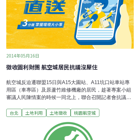
得標的都更、眷改及合宜住宅案，包含了「桃園八德合宜
宅」、「林口A7合宜宅」、「新竹後火車站」、「新竹東
區成功段」、「新北市新店區莊敬段」、「台中市南屯
區」、「台南東區精忠段」及「台
2014年05月16日
徵收圖利財團 航空城居民抗議沒屋住
航空城反迫遷聯盟15日與A15大園站、A11坑口站車站專
用區（車專區）及原蘆竹維修機廠的居民，趁著專案小組
審議人民陳情案的時候一同北上，聯合召開記者會抗議都
市計畫委員幫忙財團搶人民土地，要求營建署都市計劃專
台北
土地利用
土地徵收
桃園航空城
案小組公正審議。航空城反迫遷聯盟表示，原本1300多坪
的地，上次被徵收3百坪，這次航空城計畫又將徵收6、7
百坪土地，再徵收下去，居民還有自己的土地嗎？更慘的
是，居民已易地重建新的房屋，卻要面臨再一次的拆遷！