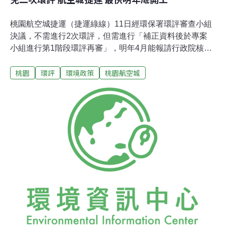
桃園航空城捷運（捷運綠線）11日經環保署環評審查小組
決議，不需進行2次環評，但需進行「補正資料後於專案
小組進行第1階段環評再審」，明年4月能報請行政院核
定。縣府交通局表示，最快明年底可望動工。但桃園航空
桃園
環評
環境政策
桃園航空城
城自救會11日前往監察院陳情，控訴桃園航空城諸多違法
行徑，要求監委徹查。台灣人權促進會代表王寶萱說明，
航空城計畫的第3跑道原有3個方案，交通部評估都可以達
到目標運量，最後卻選擇對居民和環境衝擊最大的方案，
多迫遷9000人、多徵收114公頃的土地，明確違反《行政
程序法》中「行政作為應選擇對人民權益損害最少者」的
規定。據了解，綠捷經過路段多為既定道路或是都市計畫
道路，經評估認為，對於施工中產生的振動、噪音影響較
大，營運後，這些因子都會逐漸減小；而綠捷並未經過埤
塘，對生態衝擊較小，雖然有部分路段會經過桃園大圳，
但卻是在地下16米處。交通局表示，綠捷綜合規畫報告書
同步報送交通部辦理審查，交通部預計1