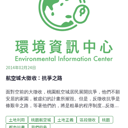
航空城反迫遷聯盟表示，至於未來即使可以參與配地，但
根本不知道配到哪裡。居民代表表示，怎樣跟政府陳情都
沒有用，希望申請原地保留，政府硬是說不行，根本是無
視於人民財產權與居住權。
2014年02月24日
航空城大徵收：抗爭之路
面對空前的大徵收，桃園航空城居民展開抗爭，他們不願
安居的家園，被虛幻的計畫所摧毀。但是，反徵收抗爭是
條艱辛之路，等著他們的，將是粗暴的程序制度...反徵收
的居民越聚越多，自救會帶領北上抗爭，要求列席營建署
土地利用
桃園航空城
土地正義
區段徵收
桃園
的專案會議。前來協助的潘忠政老師，長年關心濕地環
境，呼籲社會注意，桃園是埤塘之鄉，徵收區內有許多埤
都市計畫
我們的島