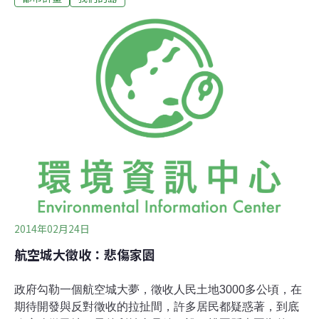
塘，一旦破壞，將是生態浩劫。另外，在南港村旁，20年
前，政府也曾徵收100多公頃土地，要建設機場客運園
區，推動商業開發。但是至今園區空盪，荒草雜生，土地
全無利用，卻還要再大肆徵地，引來社運團體的批評。土
地閒置，或者能用不用，成為航空城土地利用效率的最大
問題，也讓居民諷刺航空城是「空城計畫」，清光居民，
地賣財團。反徵收自救會成立後，積極參與徵收相關會
議，維護自身權益，然而政府卻始終不願讓他們充分參
與。政府強勢徵收，居民強力抗爭，許多年老居民哀傷家
園不保，每每發生走上絕路的不幸事件。家住果林村的呂
2014年02月24日
航空城大徵收：悲傷家園
政府勾勒一個航空城大夢，徵收人民土地3000多公頃，在
期待開發與反對徵收的拉扯間，許多居民都疑惑著，到底