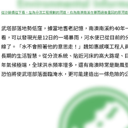
從沙韻橋往下看，左為分流工程規劃的河道，右為南澳南溪在暴雨過後重回的原河道
武塔部落地勢低窪，據當地耆老記憶，南澳南溪約40年
看，可以發現光是12日的一場暴雨，河水便已從目前的
線了。「水不會照著他的意思走！」魏如惠感嘆工程人
長期的生活智慧。從分流系統、貼近河床的高大路堤、
年氣候極端，全球洪水頻率增多，還有南澳時常是颱風
恐怕將使武塔部落面臨淹水，更可能建造出一條危險的