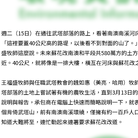
週二（15日）在通往武塔部落的路上，看著南澳南溪河
「這裡要蓋40公尺高的路堤，以後看不到對面的山了。
盛牧師這麼說。未來蘇花改南澳和平段共580萬方的土
近。40公尺，就將像是一排大樓，橫亙在河床與蘇花改
王福盛牧師與任職武塔教會的魏如惠（美亮．哈用）牧
塔部落的土地上嘗試著有機的農牧生活，直到3月13日
說明與報告，承包商在電腦上快速而簡略說明一下，就
個背倚武塔山，前有南澳南溪環繞，僅擁有約一百戶人
知道大難將至，連忙動起來連署要求蘇花改改道。