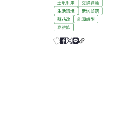
土地利用
交通運輸
生活環境
武塔部落
蘇花改
能源轉型
泰雅族