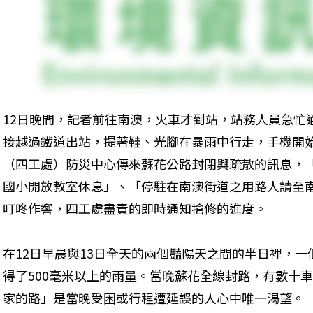
12日晚間，記者前往南澳，火車才到站，站務人員急忙
接越過鐵道出站，提著鞋、光腳在暴雨中行走，手機開
（四工處）防災中心傳來蘇花公路封閉與疏散的訊息，
國小開放教室休息」、「停駐在南澳街道之用路人請至南澳
叮咚作響，四工處盡責的即時通知搶修的進度。
在12日早晨與13日全天的兩個豔陽天之間的半日裡，
得了500毫米以上的雨量。當晚蘇花全線封路，有數十
家的路」是當晚受困或行程遭延誤的人心中唯一渴望。