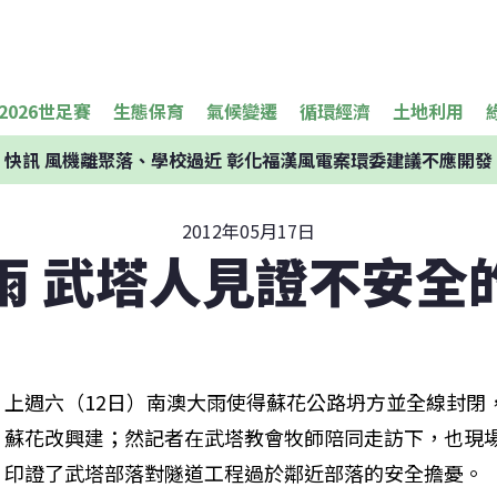
2026世足賽
生態保育
氣候變遷
循環經濟
土地利用
快訊
風機離聚落、學校過近 彰化福漢風電案環委建議不應開發
2012年05月17日
雨 武塔人見證不安全
上週六（12日）南澳大雨使得蘇花公路坍方並全線封閉
蘇花改興建；然記者在武塔教會牧師陪同走訪下，也現
印證了武塔部落對隧道工程過於鄰近部落的安全擔憂。