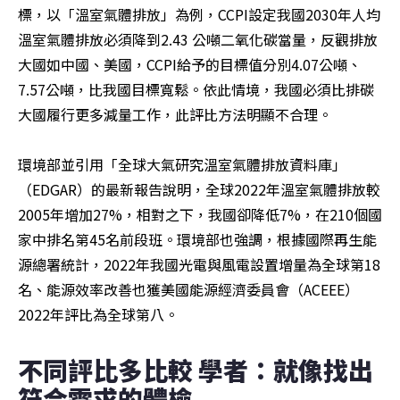
標，以「溫室氣體排放」為例，CCPI設定我國2030年人均
溫室氣體排放必須降到2.43 公噸二氧化碳當量，反觀排放
大國如中國、美國，CCPI給予的目標值分別4.07公噸、
7.57公噸，比我國目標寬鬆。依此情境，我國必須比排碳
大國履行更多減量工作，此評比方法明顯不合理。

環境部並引用「全球大氣研究溫室氣體排放資料庫」
（EDGAR）的最新報告說明，全球2022年溫室氣體排放較
2005年增加27%，相對之下，我國卻降低7%，在210個國
家中排名第45名前段班。環境部也強調，根據國際再生能
源總署統計，2022年我國光電與風電設置增量為全球第18
名、能源效率改善也獲美國能源經濟委員會（ACEEE）
2022年評比為全球第八。
不同評比多比較 學者：就像找出
符合需求的體檢