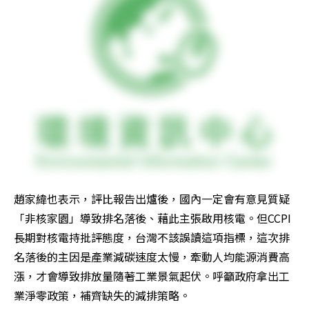
趙家緯也表示，評比報告出爐後，國內一定會有意見質疑
「非核家園」導致排名落後、藉此主張啟用核電。但CCPI
長期對核電持批評態度，台灣不該誤讀這項指標，這次排
名落後的主因是產業減碳速度太慢，牽動人均能源消費高
漲，才會導致排放量隨著工業景氣起伏。呼籲政府拿出工
業淨零政策，補齊缺失的減排策略。