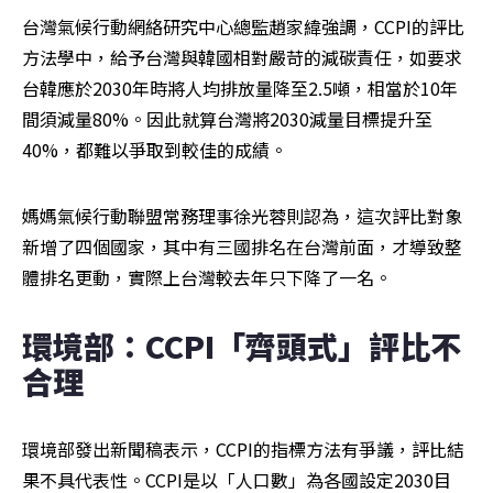
台灣氣候行動網絡研究中心總監趙家緯強調，CCPI的評比
方法學中，給予台灣與韓國相對嚴苛的減碳責任，如要求
台韓應於2030年時將人均排放量降至2.5噸，相當於10年
間須減量80%。因此就算台灣將2030減量目標提升至
40%，都難以爭取到較佳的成績。
媽媽氣候行動聯盟常務理事徐光蓉則認為，這次評比對象
新增了四個國家，其中有三國排名在台灣前面，才導致整
體排名更動，實際上台灣較去年只下降了一名。
環境部：CCPI「齊頭式」評比不
合理
環境部發出新聞稿表示，CCPI的指標方法有爭議，評比結
果不具代表性。CCPI是以「人口數」為各國設定2030目