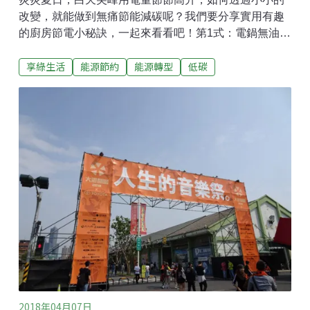
改變，就能做到無痛節能減碳呢？我們要分享實用有趣
的廚房節電小秘訣，一起來看看吧！第1式：電鍋無油煙
低碳烹飪術電鍋是無油煙烹飪好幫手，但耗電量近800
享綠生活
能源節約
能源轉型
低碳
瓦，用這4招省下烹飪用電！煮飯前先浸泡30分鐘，縮
短煮飯時間。外鍋放熱水可縮短30～40%的煮飯時間
喔！吃完飯後記得拔掉電鍋的保溫插頭。配合高蓋和蒸
盤，盡量一次做完飯和3道菜。若擔心味道混雜，可把味
道重的菜放在上層。蔬菜可以選擇不易變色、較耐蒸的
菜（如高麗菜、絲瓜等）、菇或根莖類。＊終極秘密武
器：若時間許可，用燜燒鍋更省能！第2式：省能冰箱整
理術冰箱是家中唯一24小時不斷電的家電，最耗能的就
是打開冰箱找東西的時候，關鍵秘技就是「減少冰箱開
門的時間」：使用保鮮盒袋/盒＋標籤，可依照不同食物
種類或每餐分量分裝。在冰箱門外貼上食物位置圖。自
製簡易塑膠門簾，可減少約一半的冷空氣外洩。
2018年04月07日