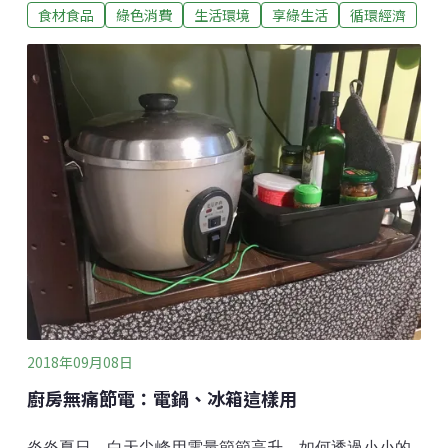
食材食品
綠色消費
生活環境
享綠生活
循環經濟
及在地植物製成的工藝品，推廣山村經濟，展售時間至
2019年1月16日。原生種小米、紅藜，見證母親對女兒
的愛林務局去年開始「山村綠色經濟永續發展計畫」，
與原鄉部落和山村社區合作，以友善環境方式，栽培當
地傳統作物、採集森林主、副產物，發展兼具地方特色
與傳統文化商品，山產店便匯集了超過15個山村社區的
心血結晶。這些產品不僅飽含在地智慧，也有許多感人
小故事，臺東縣海端鄉崁頂部落「小鳥follow米」品牌推
出的小米、紅藜喜米禮盒，就見證了一段浪漫的宅急便
愛情故事以及母親對女兒的愛。「部落辦喜宴都是辦
桌、去餐廳吃，但我想要有部落特色，所以親自種了小
米，收成時當成女兒結婚禮物。」Savi是布農族人，女
兒Lang
2018年09月08日
廚房無痛節電：電鍋、冰箱這樣用
炎炎夏日，白天尖峰用電量節節高升，如何透過小小的