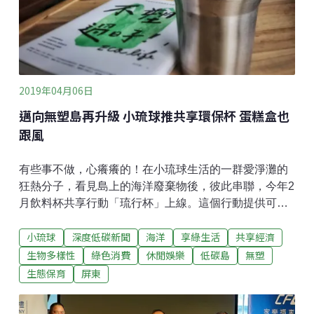
作」久了，對食材用途也有體會。三歲的弟弟曾問過家
裡沒有黃豆為什麼有豆腐，「但我們其實沒特別講過，
很訝異他怎麼知道的？」婉君回想。再
2019年04月06日
邁向無塑島再升級 小琉球推共享環保杯 蛋糕盒也
跟風
有些事不做，心癢癢的！在小琉球生活的一群愛淨灘的
狂熱分子，看見島上的海洋廢棄物後，彼此串聯，今年2
月飲料杯共享行動「琉行杯」上線。這個行動提供可重
複使用、容量夠裝700ML環保杯，只要是小島上各處配
小琉球
深度低碳新聞
海洋
享綠生活
共享經濟
合的店家，環保杯可以A點租B點還，目前免租金，就算
忘記帶環保杯想喝珍奶都沒問題。「琉行杯」共享行
生物多樣性
綠色消費
休閒娛樂
低碳島
無塑
動，每天都要有人送杯、補杯、洗杯、烘杯並消毒，許
生態保育
屏東
多志工也就跳坑幫忙後續清洗的程序。目前小島已經有
18個店家配合共享環保杯，另有二個據點提供可借可還