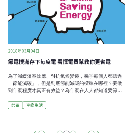
睡覺時間斷電；智慧型倒數定時器可以用在小夜燈或幫
手機充電，時間到就自動斷電。這些都是輕鬆不影響生
活的節電方式。」
2018年03月04日
節電撲滿存下每度電 看懂電費單教你更省電
為了減緩溫室效應、對抗氣候變遷，幾乎每個人都聽過
「節能減碳」，但是到底節能減碳的標準在哪裡？要做
到什麼程度才真正有效益？為什麼在人人都知道要節能
減碳的情況下，台灣用電量卻逐年攀升，2017年排碳量
節電
享綠生活
又再創新高？根據環保署資料顯示，今年排碳量將超過
兩億9300餘萬公噸，為十年來新高。節電就是最好的發
電用電零成長的概念，在許多國家行之有年，公民團體
在2012年就提出，應該以「電需求零成長」作為政策規