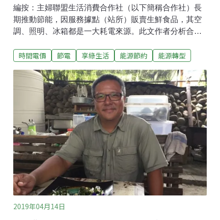
編按：主婦聯盟生活消費合作社（以下簡稱合作社）長
期推動節能，因服務據點（站所）販賣生鮮食品，其空
調、照明、冰箱都是一大耗電來源。此文作者分析合作
社近幾年的節電成果，不僅提供給社員參考，也與大眾
時間電價
節電
享綠生活
能源節約
能源轉型
分享合作社的節電方法。從台電資料顯示，台灣推廣節
電這麼長時間以來，用電量在2018年仍比2017年成長
1.34%1，增加了27.9億度用電。雖然工業部門成長幅度
較高，但一般用電量也不容小覷。回過頭來看，合作社
不斷力行節電，2018年更推出節電撲滿活動獲得熱烈迴
響，從2018年用電數字來看，佔了全社總用電量73%的
站所用電，有六成以上較2017年下降（19個站所增加、
33個站所減少），而倉庫與辦公室的年度用電則一共減
少了四萬多度！台南分社組織課課長洪靖惠表示，合作
社推動節電撲滿活動後，除了對社員舉辦講座，人資部
在研習進修課程編排上，也針對職員、站務開辦相關課
程以及活動推廣，影響了同仁日常節電的觀念，裡裡
2019年04月14日