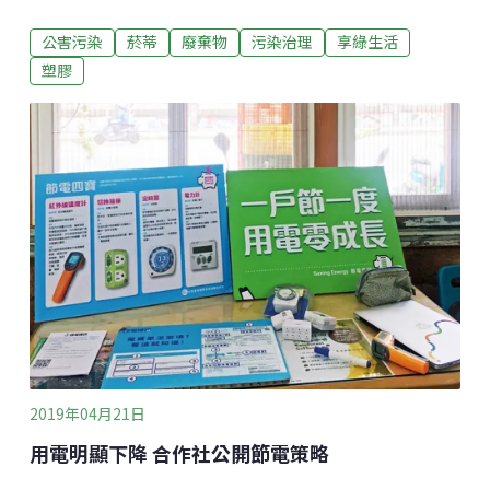
收保麗龍上，做成「菸蒂北極熊」出現在台北街頭。提
公害污染
菸蒂
廢棄物
污染治理
享綠生活
醒民眾香菸就是塑膠，作為石化產業鏈一環的塑膠產
業，正加劇氣候變遷。在1928年，匈牙利的Boris Aivaz
塑膠
發明了用紙捲成圓柱狀的濾嘴，希望能夠攔住焦油等成
份；在這之前香菸是沒有濾嘴的。自此之後從1950年代
不到1%的市售香菸有濾嘴，到現今超過98%的市售香菸
都含有濾嘴。同時自石化產業興起後，現今的盒裝香菸
之濾嘴幾乎全是一種叫作「醋酸纖維」的塑膠所組成，
每根濾嘴大約含有一萬兩千根塑膠纖維。最常見的街道
垃圾 菸屁股12年才分解2010年的一項報告指出，全球
一年被亂丟的菸蒂大約有4.5兆根。去年8月，美國環
保組織的民調指出，有八成左右民眾不認為菸屁股算
「垃圾」，因為由醋酸
2019年04月21日
用電明顯下降 合作社公開節電策略