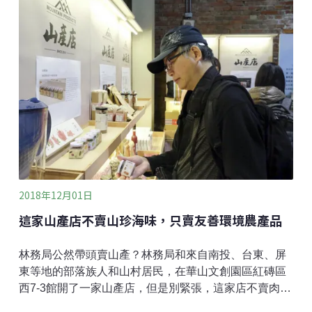
境更好的創意以「食物轉型」為目標，家樂福首屆真食
獎以「減少食物浪費」、 「解決饑餓與營養不均」、
「友善環境的農業生產」與「食育推動」為主，獎勵人
與食物之間的創意發想。從39個報名提案中，脫穎而出
5個得獎者分別是長久關注糧食浪費與弱勢團體的「社團
法人台北市臻佶祥社會服務協會」、「社團法人高雄市
慈善團體聯合總會」。也有為動物福利長期請命的「社
團法人台灣動物社會研究會」。另外則是深度耕耘環境
議題的「社團法人台灣環境資訊協會」，以及服務口腔
癌病友的「財團法人陽光社
2018年12月01日
這家山產店不賣山珍海味，只賣友善環境農產品
林務局公然帶頭賣山產？林務局和來自南投、台東、屏
東等地的部落族人和山村居民，在華山文創園區紅磚區
西7-3館開了一家山產店，但是別緊張，這家店不賣肉，
只賣小米、紅藜、椴木香菇…等等友善環境農產品，以