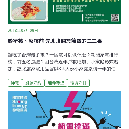
2018年03月09日
談擁核、廢核前 先聊聊關於節電的二三事
誰吃了台灣最多電？一度電可以做什麼？耗能家電排行
榜，前五名是誰？因台灣近年戶數增加、小家庭形式增
加，故此處家電用品皆以3-4人份小家庭累積一年的使用
需求來計算，每度電平均以2.59元計算：（表格資料提
節電
能源節約
能源轉型
環境節日
供：全國廢核行動平台）台灣節電潛力知多少？將省下
的電存入撲滿主婦聯盟生活消費合作社提供「節電撲
滿」這個平台，邀請民眾共同將節省下來的電存進撲
滿，以一戶節一度、用電零成長為目標，落實節能減碳
新生活。合作社理事黃文怡分享自身節電經驗：「將家
中有待機電力的電器，例如電視、MOD、WIFI等透過定
時器設定晚上睡覺時間關機，廚下型開飲機設定白天及