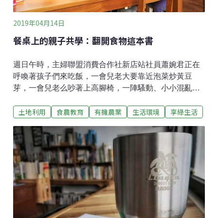
手，一百個人裡大概只有一兩個孩子
2019年04月14日
餐桌上的親子共學：翻開食物這本書
週日午時，主婦聯盟消費合作社新店站社員蕭婉君正在
呼喚著孩子們來吃飯，一會兒老大要靠近泡菜炒黃豆
芽，一會兒老么吵著上高腳椅，一陣騷動、小小混亂。
餐桌上，有孩子們一起動手做的馬鈴薯沙拉，有已經被
土地利用
食農教育
有機農業
生活環境
享綠生活
老二小手捏走不少的海帶，還有用合作社調味料輕輕拌
過的爽口涼粉，再平常也不過的家庭光景。家有三個寶
貝的婉君，加入合作社五年。因某次在捷運站，被身旁
菜籃車飄出的韭菜香吸引，趨前一探，看到諸多簡單包
裝的蔬果，又瞄到菜籃車中「綠主張」的字眼，方知有
合作社這麼一個所在。成為社員買了三年菜後，參加解
說員培訓，之後又成為綠繪本推廣員。食育 玩中學做中
學婉君家的小孩從小就在廚房轉來轉去，孩子坐在媽媽
腳邊鋪上的浴巾，玩豆子、掏米粒，灑了一地也沒關
係，撿起來洗一洗還是可以煮來吃。跟媽媽一起「工