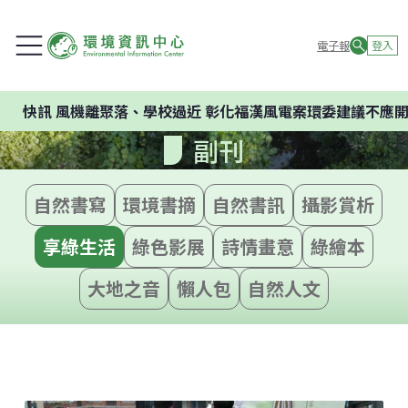
電子報
登入
風機離聚落、學校過近 彰化福漢風電案環委建議不應開發
副刊
自然書寫
環境書摘
自然書訊
攝影賞析
享綠生活
綠色影展
詩情畫意
綠繪本
大地之音
懶人包
自然人文