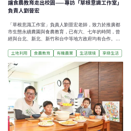
讓食農教育走出校園——專訪「草根意識工作室」
負責人劉晉宏
「草根意識工作室」負責人劉晉宏老師，致力於推廣都
市生態永續農園與食農教育，已有六、七年的時間，曾
經與台北、新北、新竹和台中等地方政府均有合作。以
其豐富的經驗，劉晉宏對台灣現行的食農教育政策與執
土地利用
食農教育
有機農業
生活環境
享綠生活
行現場，有許多獨到的見解。 這一天，我們和他在新竹
市東區的千甲農場碰面，坐在農場餐桌旁，娓娓道來食
農教育的種種。他總以一種鋪陳深遠的方式，不時搭配
爽朗的笑聲，和我們深談食農教育的種種。「食農教育
可以觸及的社會議題層面太廣了，環境教育、在地文
化、產業經濟都有關，食農教育幾乎無所不在。」劉晉
宏說。鄉村食農教育現場：沒有農夫的未來？首先，食
農教育的主要實施場域一直是學校，經過多年推廣，成
為許多學校的特色課程發展目標。劉晉宏多次在中小學
帶宣導活動，從城市到鄉村，過程中他發現，同樣是推
展食農教育，城市和鄉村的操作方式是很不同的。劉晉
宏感慨地說，每次在農村問小朋友，長大想當農夫的舉