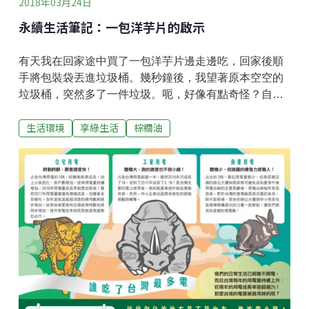
2018年03月24日
眾完全
永續生活筆記：一包洋芋片的啟示
有天我在回家途中買了一包洋芋片邊走邊吃，回家後順
手將包裝袋丟進垃圾桶。幾秒鐘後，我望著原本空空的
垃圾桶，突然多了一件垃圾。呃，好像有點奇怪？自從
我和男友在生活中愈來愈落實永續的理念，家中所製造
生活環境
享綠生活
棕櫚油
的垃圾並不多，平均三到四週才能勉強將14公升的垃圾
袋裝到八分滿，所以當垃圾桶內出現一件不尋常的垃
圾，似乎有點奇怪，但又說不上來哪裡怪。於是我將手
伸進垃圾桶，把洋芋片的包裝袋拿出來仔細檢視：包裝
袋本身是鋁箔和塑膠的複合材質，不僅無法回收，更不
可能在大自然中自然分解。我平時出門自備餐具、水
杯、食物袋與容器，不得已要使用一次性用品時也會再
三考慮，今天怎麼會買了這一件「垃圾」？