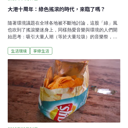
大港十周年：綠色搖滾的時代，來臨了嗎？
隨著環境議題在全球各地被不斷地討論，這股「綠」風
也吹到了搖滾樂迷身上，同樣熱愛音樂與環境的人們開
始思考：吸引大量人潮（等於大量垃圾）的音樂祭，是
不是能對環境更友善、讓音樂盛事永續發展？日本Fuji
生活環境
享綠生活
Rock開辦多年都以環保精神著稱，美國最大的音樂節之
一Coachella也大力推廣環保意識，「綠色搖滾」在國際
間越來越受重視，而台灣是否搭上了這波趨勢，讓我們
以上週末剛滿十歲的大港開唱作為觀察對象，實地探查
一番。垃圾減量，付押金租借環保容器 今年是大港第十
周年，身為台灣數一數二的音樂祭，加上每年的「NGO
議題村」總少不了環境議題的攤位，大港的綠色指數絕
對能作為台灣音樂祭具代表性的指標。首先，今年最令
人驚喜的莫過於和「好盒器」的合作，主辦單位負擔租
借需要的費用，讓大家只需押金就可以在合作的攤商使
用環保容器，歸還時退回全數押金，一毛錢都不用花！
更方便的是，「好盒器」把餐具事先放在各攤位，讓民