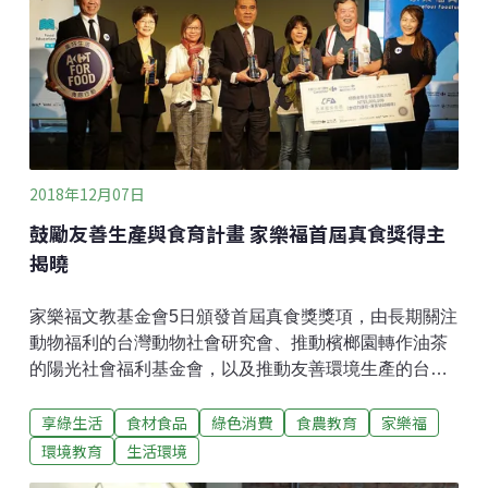
但不賣飲料的租借服務，每天工作人員送出多少個琉行
杯就能知道減少多少的一次性塑膠杯。想要參與環保杯
共享行動，民眾只要帶著手機，到配合店家購買飲料
時，在店家平板輸入手機號碼並按「借杯」，手機就會
收到「預設密碼」（所以一定要攜帶手機），接著再到
店家平板「輸入密碼」及租借「杯子數量」後，按下確
認，就可完成杯子租借。跟上這波減塑流行的，還有知
2018年12月07日
名連鎖咖啡店，蛋糕包裝紙盒
鼓勵友善生產與食育計畫 家樂福首屆真食獎得主
揭曉
家樂福文教基金會5日頒發首屆真食獎獎項，由長期關注
動物福利的台灣動物社會研究會、推動檳榔園轉作油茶
的陽光社會福利基金會，以及推動友善環境生產的台灣
環境資訊協會，與關心糧食浪費，提倡食育的非營利組
享綠生活
食材食品
綠色消費
食農教育
家樂福
織，如台北市臻佶祥社會服務協會與高雄市阿福食物銀
行抱走獎金。該獎項除提供總額500萬元獎金，也將提
環境教育
生活環境
供培力課程協助得獎者實踐計畫。企業領頭，鼓勵讓環