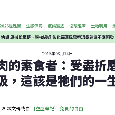
2026世足賽
生態保育
氣候變遷
循環經濟
土地利用
快訊
風機離聚落、學校過近 彰化福漢風電案環委建議不應開發
2015年03月14日
肉的素食者：受盡折
圾，這該是牠們的一
※ 本文轉載自 
｛空屋筆記｝ 免費的自由