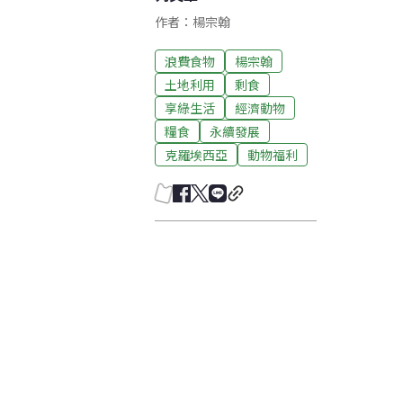
作者：楊宗翰
浪費食物
楊宗翰
土地利用
剩食
享綠生活
經濟動物
糧食
永續發展
克羅埃西亞
動物福利