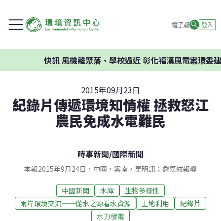
電子報
登入
快訊
風機離聚落、學校過近 彰化福漢風電案環委建議不應
2015年09月23日
紀錄片傳遞環境知情權 拯救怒江
農民免成水電難民
時事新聞
/
國際新聞
本報2015年9月24日，中國，雲南，昆明訊；詹嘉紋報導
中國新聞
水庫
生物多樣性
兩岸環境交流──從水之源看水資源
土地利用
紀錄片
水力發電