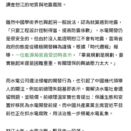
調查怒江的地質與地震風險。
雖然中國學術界也興起另一股說法，認為就算遇到地震，
「只要工程設計控制得當、提高防震係數」，水電開發仍
是很安全的。但由於沒人能證明怒江不會有地震，雲南省
政府的態度從積極開發轉為謹慎。根據「時代週報」報
導，
一位能源局官員受訪時表示
，「畢竟規劃是規劃，要
實施起來還是困難重重，有關環保的輿論壓力太大。」
而水電公司違法侵權的開發行為，也引起了中國幾代領導
人的關注。例如前總理朱鎔基即表示，需解決水電社會遺
留問題，並賠償。前總理溫家寶也曾提出：保護生態和安
置好移民為水電開發前提。而中國共產黨黨主席習近平目
前也正在抓水電腐敗，用法治進一步規範水電亂象。
怒江十年，水電之戰，暫且告一段落。