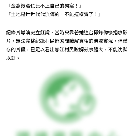
「金窩銀窩也比不上自已的狗窩！」

「土地是世世代代流傳的，不能這樣賣了！」
紀錄片導演史立紅說，當時只靠著她這台攝錄像機播放影
片，無法完整紀錄村民們瞬間瞭解真相的沸騰實況，但僅
存的片段，已足以看出怒江村民瞭解茲事體大，不能沈默
以對。