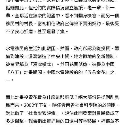
話雖如此，但他們的實際情況孤立無援，老一輩、新一
輩，全都活在無奈的絕望中，看不到翻身機會。而另一個
移民村的村長，當初相信政府宣傳簽下賣田契約，最後受
不了良心折磨，甚至還發了瘋。
水電移民的生活如此艱困，然而，政府卻認為從投資、籌
備到建設，漫灣創造了中央出資、地方徵地的全新體制，
被業界稱為「漫灣模式」。並因花費低廉，被譽為中國
「八五」計畫期間，中國水電建設的的「五朵金花」之
一。
而此計畫投資花費為什麼能那麼低？絕大部份是從剝削農
民而來。2002年下旬，時任雲南省社會科學院的於曉剛，
對此做了「社會影響評價」，評估此開發案對農民造成了
多少衝擊，報告指出遭迫遷的田壩村等地移民，補償並不