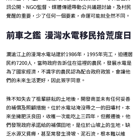
訊公開、NGO監督、媒體傳遞帶動公共議題討論，及村民
覺醒的重要，少了任何一個要素，命運可能就全然不同。
前車之鑑  漫灣水電移民拾荒度日
瀾滄江上的漫灣水電站建於1986年，1995年完工，迫遷居
民約7200人，當時政府告訴住在這裡的農民，發展水電是
為了國家經濟，不識字的農民認為配合政府政策，會讓他
們的未來生活更好，因此簽字同意。
殊不知失去了祖輩耕耘的土地後，開發商並未有任何妥善
的補償及照顧措施。位於水電站淹沒帶之一的田壩村，本
來坐擁肥沃良田，收穫一次能吃上三四年，但搬遷後，他
們發現政府承諾給的補償田地，是位於山坡上的生地，缺
乏水源又貧瘠，甚至常發生滑坡、泥石流，根本難以維