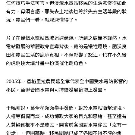
任何技巧手法可言。但漫灣水電站移民的生活悲慘得如此
有力，毋須言語，那失去土地後也等於失去生活尊嚴的狀
況，農民們一看，就深深懂得了。
片子在幾個水電站區域迅速延燒，所到之處無不譁然，水
電站發展的華麗政令宣導背後，藏的是犧牲環境、肥沃良
田和農民生活的醜陋真相。不但影響了怒江，也在不久後
的虎跳峽大壩計畫中扮演催化劑角色。
2005年，香格里拉農民葛全孝代表全中國受水電站影響的
移民，至聯合國水電與可持續發展論壇上發聲。
于曉剛說，葛全孝頻頻舉手發問，對於水電站衝擊環境、
人權等侃侃而談，成功博取大家的目光和思緒，甚至還有
人質疑他根本不是農民。開會前各國對水電移民「沒有一
句話」，但閉幕時，移民問題已成了各國不得不談的焦