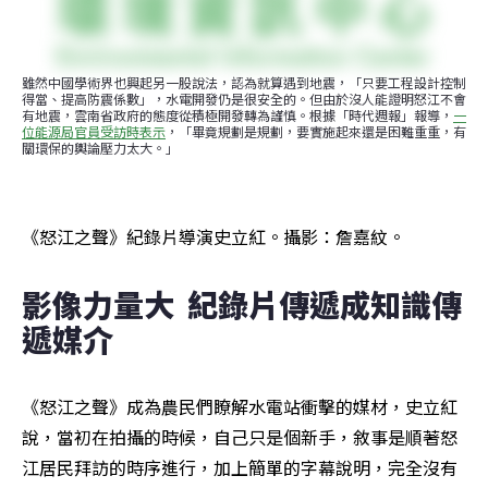
雖然中國學術界也興起另一股說法，認為就算遇到地震，「只要工程設計控制
得當、提高防震係數」，水電開發仍是很安全的。但由於沒人能證明怒江不會
有地震，雲南省政府的態度從積極開發轉為謹慎。根據「時代週報」報導，
一
位能源局官員受訪時表示
，「畢竟規劃是規劃，要實施起來還是困難重重，有
關環保的輿論壓力太大。」
《怒江之聲》紀錄片導演史立紅。攝影：詹嘉紋。
影像力量大  紀錄片傳遞成知識傳
遞媒介
《怒江之聲》成為農民們瞭解水電站衝擊的媒材，史立紅
說，當初在拍攝的時候，自己只是個新手，敘事是順著怒
江居民拜訪的時序進行，加上簡單的字幕說明，完全沒有