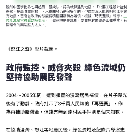
雖然中國學術界也興起另一股說法，認為就算遇到地震，「只要工程設計控制
得當、提高防震係數」，水電開發仍是很安全的。但由於沒人能證明怒江不會
有地震，雲南省政府的態度從積極開發轉為謹慎。根據「時代週報」報導，
一
位能源局官員受訪時表示
，「畢竟規劃是規劃，要實施起來還是困難重重，有
關環保的輿論壓力太大。」
《怒江之聲》影片截圖。
政府監控、威脅夾殺  綠色流域仍
堅持協助農民發聲
2004～2005年間，遭到擱置的漫灣居民補償，在片子曝光
後有了動靜。政府批示了8千萬人民幣的「再遷費」，作
為再補助賠償金，但錢有無到達村民手裡則是個未知數。
在協助漫灣、怒江等地農民後，綠色流域及紀錄片導演史