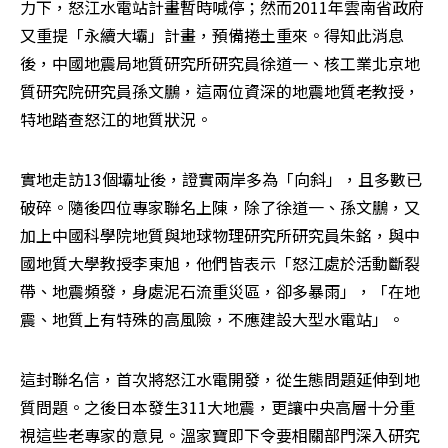
力下，怒江水電站計畫暫時喊停；然而2011年雲南省政府
又重提「永續大壩」計畫，預備捲土重來。得知此消息
後，中國地震局地質研究所研究員徐道一、核工業北京地
質研究院研究員孫文鵬，這兩位資深的地震地質老教授，
特地踏查怒江的地質狀況。
實地走訪13個壩址後，證實兩岸多為「向斜」，且多數已
破碎。隨後四位專家聯名上陳，除了徐道一、孫文鵬，又
加上中國科學院地質與地球物理研究所研究員朱銘，與中
國地質大學教授李東旭，他們皆表示「怒江處於活動斷裂
帶、地震頻發，身處泥石流重災區，卻多暴雨」，「在地
震、地質上有特殊的高風險，不應建設大型水電站」。
這封聯名信，首次將怒江水電開發，從生態問題延伸到地
質問題。之後日本發生311大地震，更讓中央高層十分重
視這些老專家的意見。溫家寶即下令要相關部門深入研究