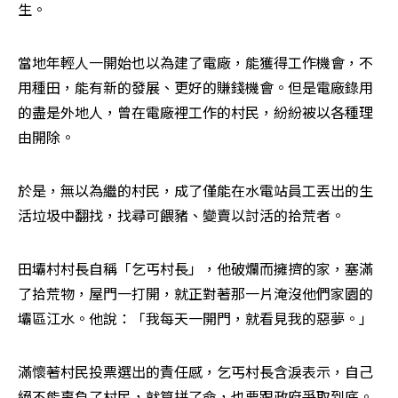
生。
當地年輕人一開始也以為建了電廠，能獲得工作機會，不
用種田，能有新的發展、更好的賺錢機會。但是電廠錄用
的盡是外地人，曾在電廠裡工作的村民，紛紛被以各種理
由開除。
於是，無以為繼的村民，成了僅能在水電站員工丟出的生
活垃圾中翻找，找尋可餵豬、變賣以討活的拾荒者。
田壩村村長自稱「乞丐村長」，他破爛而擁擠的家，塞滿
了拾荒物，屋門一打開，就正對著那一片淹沒他們家園的
壩區江水。他說：「我每天一開門，就看見我的惡夢。」
滿懷著村民投票選出的責任感，乞丐村長含淚表示，自己
絕不能辜負了村民，就算拼了命，也要跟政府爭取到底。