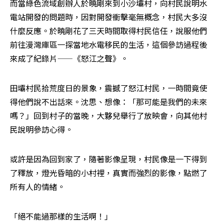
而當綠色流域創辦人於曉剛來到小沙壩村，向村民說明水
電站開發的問題時，因對開發衝擊毫無概念，村民大多沒
什麼反應。於曉剛花了三天時間取得村民信任，說服他們
前往漫灣庫區一探當地水電移民的生活，這個參訪過程後
來成了紀錄片——《怒江之聲》。
田壩村民拾荒度日的景象，震撼了怒江村民，一時間竟使
得他們說不出話來。沈思、想像：「那可能是我們的未來
嗎？」回到村子的當晚，大夥兒舉行了放映會，向其他村
民說明參訪心得。
或許是因為回到家了，隨著影像呈現，村民像是一下得到
了釋放，燈光昏暗的小村裡，真實而強烈的影像，點燃了
所有人的情緒。
「絕不能過那樣的生活啊！」
