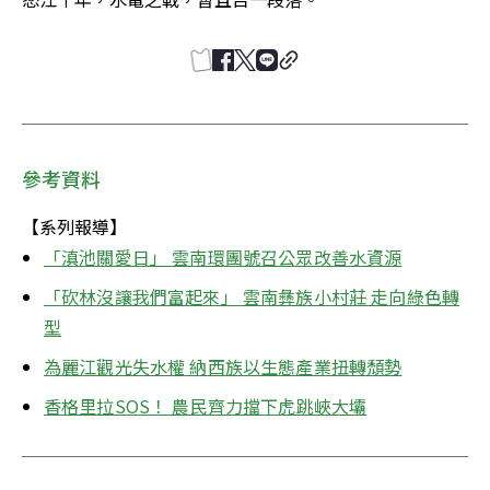
參考資料
【系列報導】
「滇池關愛日」 雲南環團號召公眾改善水資源
「砍林沒讓我們富起來」 雲南彝族小村莊 走向綠色轉
型
為麗江觀光失水權 納西族以生態產業扭轉頹勢
香格里拉SOS！ 農民齊力擋下虎跳峽大壩