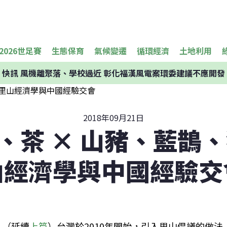
2026世足賽
生態保育
氣候變遷
循環經濟
土地利用
快訊
風機離聚落、學校過近 彰化福漢風電案環委建議不應開發
2018年09月21日
、茶 × 山豬、藍鵲、
山經濟學與中國經驗交
（延續
上篇
）台灣於2010年開始，引入里山倡議的做