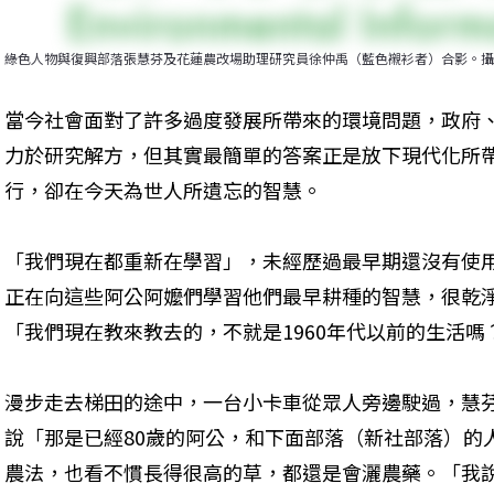
綠色人物與復興部落張慧芬及花蓮農改場助理研究員徐仲禹（藍色襯衫者）合影。攝
當今社會面對了許多過度發展所帶來的環境問題，政府、
力於研究解方，但其實最簡單的答案正是放下現代化所
行，卻在今天為世人所遺忘的智慧。
「我們現在都重新在學習」，未經歷過最早期還沒有使
正在向這些阿公阿嬤們學習他們最早耕種的智慧，很乾
「我們現在教來教去的，不就是1960年代以前的生活
漫步走去梯田的途中，一台小卡車從眾人旁邊駛過，慧
說「那是已經80歲的阿公，和下面部落（新社部落）的
農法，也看不慣長得很高的草，都還是會灑農藥。「我