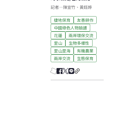
記者
—
陳宣竹
、
黃鈺婷
棲地保育
友善耕作
中國綠色人物臉譜
花蓮
兩岸環保交流
里山
生物多樣性
里山里海
有機農業
兩岸交流
生態保育