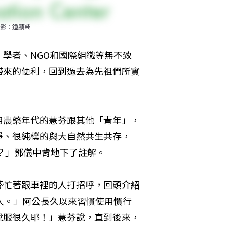
影：鍾顯榮
學者、NGO和國際組織等無不致
帶來的便利，回到過去為先祖們所實
用農藥年代的慧芬跟其他「青年」，
淨、很純樸的與大自然共生共存，
嗎？」鄧儀中肯地下了註解。
芬忙著跟車裡的人打招呼，回頭介紹
人。」阿公長久以來習慣使用慣行
說服很久耶！」慧芬說，直到後來，