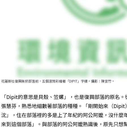
花蓮新社復興無菸部落前，五個滾筒彩繪著「DIPIT」字樣。攝影：陳宣竹。
「Dipit的意思是貝殼、笠螺」，也是復興部落的原名
張慧芬，熟悉地細數著部落的種種。「剛開始來（Dipi
沈」，住在部落裡的多是上了年紀的阿公阿嬤，沒什麼
來到這個部落」。與部落的阿公阿嬤熟識後，原先只想