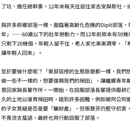
了坑，擔任總幹事，12年來每天往返住家吉安與新社，
與許多原鄉部落一樣，面臨著高齡化危機的Dipit部落
年」——60歲以下的壯年勞動力。而12年前原本有50
只剩下20幾個，年輕人留不住，老人家也漸漸凋零，「
讓年輕人回來」。
至於要做什麼呢？「東部這裡的生態旅遊都一樣，我們
做一些不一樣的，想要復興我們的梯田」，讓離鄉青年
意回家與長輩作伴。一開始，在說服部落長輩提供廢耕
久的土地以復育梯田時，碰到許多困難，例如被阿公阿
的子女質疑是否是要「騙財產」，但張慧芬仍堅守初衷
不畏流言蜚語，最終也用行動說服了部落。