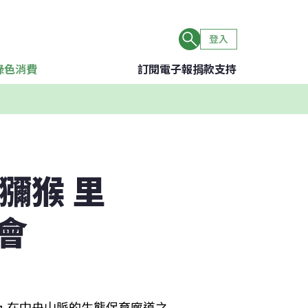
登入
綠色消費
訂閱電子報
捐款支持
獼猴 里
會
法，在中央山脈的生態保育廊道之