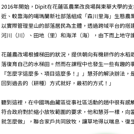
2016年開始，Dipit在花蓮區農業改良場與東華大學
近、較靠海的噶瑪蘭新社部落組成「森川里海」生態農
以實際管理里山的部落居民為主體，透過跨域平台的搭
河川（川）、田地（里）和海洋（海），由下而上地守
花蓮農改場根據梯田的狀況，提供朝向有機耕作的水稻栽培
落復育自己的水梯田。然而在課程中也發生一些有趣的
『怎麼字這麼多、項目這麼多！』」慧芬的解決辦法，
回到過去的（耕種）方式就好，最初的方式！」
聽到這裡，在中國瑪曲藏區從事社區活動的趙中很有感
符合政府對於縮小放牧範圍的要求，他和慧芬一樣，向
就怎麼做」，聯合家戶共同放牧，讓草地得以喘息、復