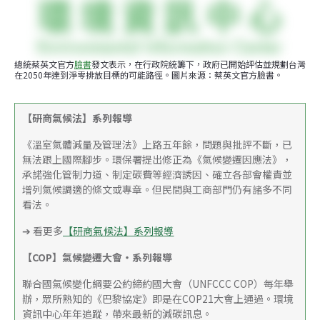
總統蔡英文官方
臉書
發文表示，在行政院統籌下，政府已開始評估並規劃台灣
在2050年達到淨零排放目標的可能路徑。圖片來源：蔡英文官方臉書。
【研商氣候法】系列報導
《溫室氣體減量及管理法》上路五年餘，問題與批評不斷，已
無法跟上國際腳步。環保署提出修正為《氣候變遷因應法》，
承諾強化管制力道、制定碳費等經濟誘因、確立各部會權責並
增列氣候調適的條文或專章。但民間與工商部門仍有諸多不同
看法。
➔ 看更多
【研商氣候法】系列報導
【COP】氣候變遷大會・系列報導
聯合國氣候變化綱要公約締約國大會（UNFCCC COP）每年舉
辦，眾所熟知的《巴黎協定》即是在COP21大會上通過。環境
資訊中心年年追蹤，帶來最新的減碳訊息。