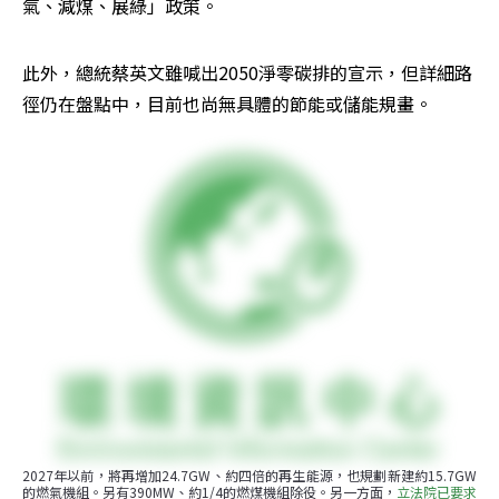
氣、減煤、展綠」政策。
此外，總統蔡英文雖喊出2050淨零碳排的宣示，但詳細路
徑仍在盤點中，目前也尚無具體的節能或儲能規畫。
2027年以前，將再增加24.7GW、約四倍的再生能源，也規劃新建約15.7GW
的燃氣機組。另有390MW、約1/4的燃煤機組除役。另一方面，
立法院已要求