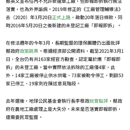
蔡英文宣布任內不允許新違章工廠，但即報即拆執行無法
落實，也為外界詬病。2019年修正的《工廠管理輔導法》
去（2020）年3月20日
正式上路
，啟動20年落日條款，同
時2016年5月20日之後新建的未登記工廠「即報即拆」。
在修法週年的今年3月，長期監督的環保團體仍出面批評
蔡政府
政策跳票
。根據經濟部公開資料，截至2021年3月1
日，全台仍有共163家經官方勘查，認定屬於應「即報即
拆」的未登工廠。當中實際依法拆除的工廠僅4家，此
外，14家工廠被停止供水供電、73家被勒令停工，剩餘53
家已停工、19家則在陳述意見階段。
去年選後，地球公民基金會執行長李根政
就曾點評
，蔡政
府在農地工廠處理上是大失分。未來是否落實即報即拆，
還需要民眾監督。