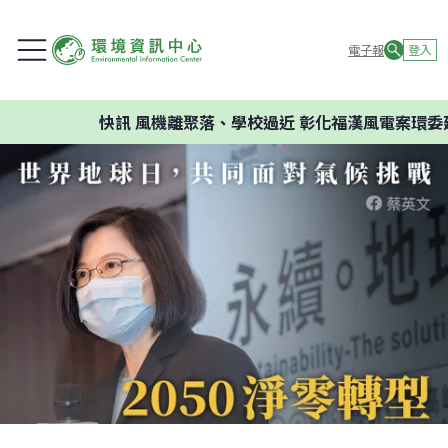
電子報
登入
快訊
風機離聚落、學校過近 彰化福漢風電案環委建議不