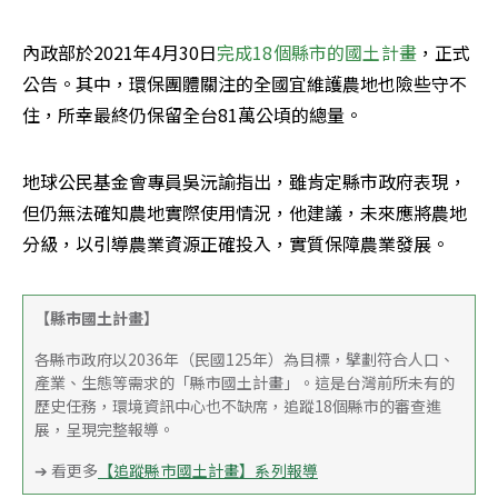
內政部於2021年4月30日
完成18個縣市的國土計畫
，正式
公告。其中，環保團體關注的全國宜維護農地也險些守不
住，所幸最終仍保留全台81萬公頃的總量。
地球公民基金會專員吳沅諭指出，雖肯定縣市政府表現，
但仍無法確知農地實際使用情況，他建議，未來應將農地
分級，以引導農業資源正確投入，實質保障農業發展。
【縣市國土計畫】
各縣市政府以2036年（民國125年）為目標，擘劃符合人口、
產業、生態等需求的「縣市國土計畫」。這是台灣前所未有的
歷史任務，環境資訊中心也不缺席，追蹤18個縣市的審查進
展，呈現完整報導。
➔ 看更多
【追蹤縣市國土計畫】系列報導