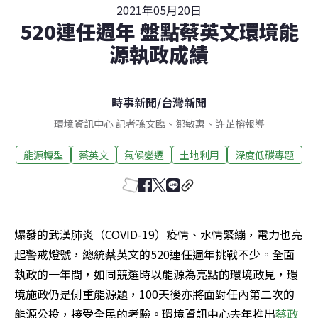
2021年05月20日
520連任週年 盤點蔡英文環境能
源執政成績
時事新聞
/
台灣新聞
環境資訊中心 記者孫文臨、鄒敏惠、許芷榕報導
能源轉型
蔡英文
氣候變遷
土地利用
深度低碳專題
爆發的武漢肺炎（COVID-19）疫情、水情緊繃，電力也亮
起警戒燈號，總統蔡英文的520連任週年挑戰不少。全面
執政的一年間，如同競選時以能源為亮點的環境政見，環
境施政仍是側重能源題，100天後亦將面對任內第二次的
能源公投，接受全民的考驗。環境資訊中心去年推出
蔡政