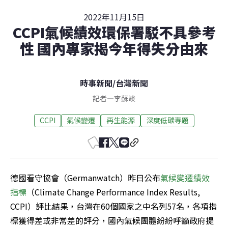
2022年11月15日
CCPI氣候績效環保署駁不具參考
性 國內專家揭今年得失分由來
時事新聞
/
台灣新聞
記者
—
李蘇竣
CCPI
氣候變遷
再生能源
深度低碳專題
德國看守協會（Germanwatch）昨日公布
氣候變遷績效
指標
（Climate Change Performance Index Results, 
CCPI）評比結果，台灣在60個國家之中名列57名，各項指
標獲得差或非常差的評分，國內氣候團體紛紛呼籲政府提