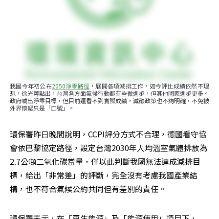
我國今年初公布
2050淨零路徑
，展開各項減排工作，如今評比成績依然不理
想，徐光蓉點出，台灣各方面氣候行動都有些微進步，但其他國家進步更多。
政府喊出淨零目標，但目前還看不到實際成績，減碳政策也不夠明確，不免被
外界懷疑只是「口號」。
環保署昨日晚間說明，CCPI評分方式不合理，德國看守協
會依巴黎協定路徑，設定台灣2030年人均溫室氣體排放為
2.7公噸二氧化碳當量，僅以此判斷我國無法達成減排目
標，給出「非常差」的評斷，完全沒有考慮我國產業結
構，也不符合氣候公約共同但有差別的責任。
環保署表示，在「再生能源」及「能源使用」項目下，