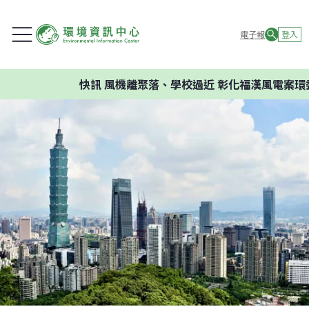
電子報
登入
快訊
風機離聚落、學校過近 彰化福漢風電案環委建議