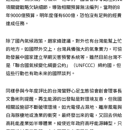
項關鍵戰略欠缺細節，導致相關預算無法編列，當時的8
年9000億預算，明年度僅有600億，恐怕沒有足夠的經費
達成任務。
除了國內氣候政策，趙家緯建議，對外也有台灣能幫上忙
的地方，如國際外交上，台灣具備強大的氣象實力，可協
助發展中國家建立早期災害預警系統等，雖然目前台灣不
是「聯合國氣候變化綱要公約」（UNFCCC）締約國，但
這些行動也有助未來的國際談判。
同樣參與今年度評比的台灣蠻野心足生態協會創會理事長
文魯彬則提醒，再生能源的出發點是對環境友善，但我國
相關設施卻不斷破壞環境，如光電侵占濕地、離岸風電與
白海豚棲地或漁業的衝突。最終發出來的電，又回去供給
高耗能產業如半導體業。縱使近年政府高呼能源轉型，只