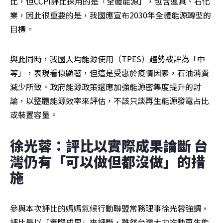
比，但CCPI評比採用的是「全體能源」，包含運具、石化
業，因此很重要的是，我國應宣布2030年全體能源轉型的
目標。
與此同時，我國人均能源使用（TPES）趨勢被評為「中
等」，表現看似顯著，但這是受惠於疫情因素，石油消費
減少所致。政府能源政策還應加強能源密集度提升的討
論，以整體能源效率來評估，不該只談再生能源發電占比
或裝置容量。
徐光蓉：評比以實際成果論斷 台
灣仍有「可以做但都沒做」的措
施
參與本次評比的媽媽氣候行動聯盟常務理事徐光蓉強調，
評比是以「實際成果」來評斷，雖然台灣大力推動再生能