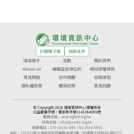
訂閱電子報
捐款支持
環境徵才
活動
關於我們
About us
編輯室自律公約
網站授權條款
常見問題
合作媒體
投稿須知
隱私權政策
獲獎紀錄
意見回饋
© Copyright 2026 環境資訊中心 版權所有
公益勸募字號：
衛部救字第1141364365號
服務信箱：
service@tnf.org.tw
投稿信箱：
infor@e-info.org.tw
客服電話：070-10101-666／02-2910-6000
地址：231023新北市新店區民權路48號3樓（近捷運大坪林站1號出口）