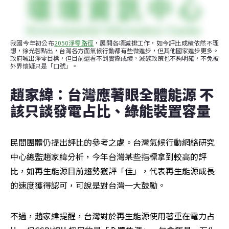
我國今年初公布
2050淨零路徑
，展開各項減排工作，如今評比成績依然不理
想，徐光蓉點出，台灣各方面氣候行動都有些微進步，但其他國家進步更多。
政府喊出淨零目標，但目前還看不到實際成績，減碳政策也不夠明確，不免被
外界懷疑只是「口號」。
趙家緯：台灣應著眼全體能源 不
該只談發電占比、綠能裝置容量
民間團體仍提出評比的參考之處。台灣氣候行動網絡研究
中心總監趙家緯分析，今年台灣某些指標拿到較高的評
比，如再生能源目前趨勢獲評「佳」，代表再生能源成長
的速度獲得認可，可說是對台灣一大鼓勵。
不過，趙家緯提醒，台灣對於再生能源使用著重在電力占