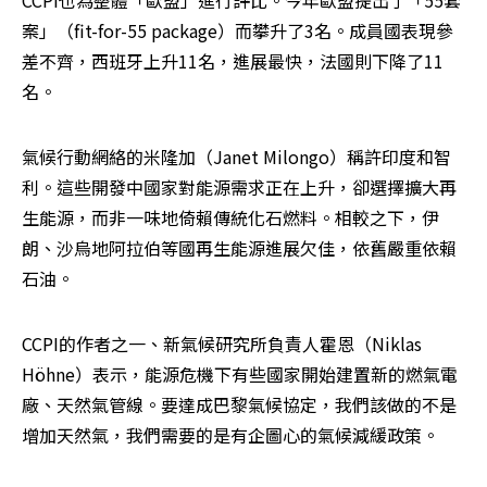
CCPI也為整體「歐盟」進行評比。今年歐盟提出了「55套
案」（fit-for-55 package）而攀升了3名。成員國表現參
差不齊，西班牙上升11名，進展最快，法國則下降了11
名。
氣候行動網絡的米隆加（Janet Milongo）稱許印度和智
利。這些開發中國家對能源需求正在上升，卻選擇擴大再
生能源，而非一味地倚賴傳統化石燃料。相較之下，伊
朗、沙烏地阿拉伯等國再生能源進展欠佳，依舊嚴重依賴
石油。
CCPI的作者之一、新氣候研究所負責人霍恩（Niklas 
Höhne）表示，能源危機下有些國家開始建置新的燃氣電
廠、天然氣管線。要達成巴黎氣候協定，我們該做的不是
增加天然氣，我們需要的是有企圖心的氣候減緩政策。