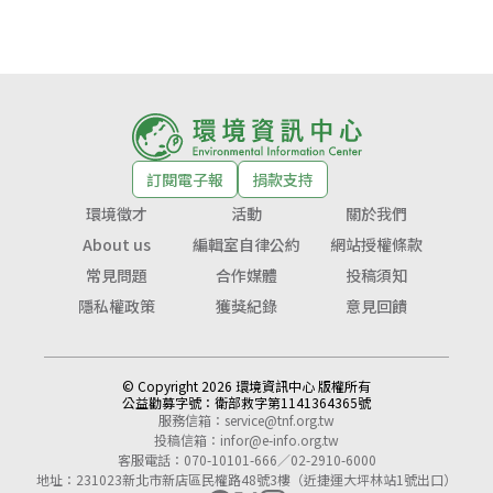
訂閱電子報
捐款支持
環境徵才
活動
關於我們
About us
編輯室自律公約
網站授權條款
常見問題
合作媒體
投稿須知
隱私權政策
獲獎紀錄
意見回饋
© Copyright 2026 環境資訊中心 版權所有
公益勸募字號：
衛部救字第1141364365號
服務信箱：
service@tnf.org.tw
投稿信箱：
infor@e-info.org.tw
客服電話：070-10101-666／02-2910-6000
地址：231023新北市新店區民權路48號3樓（近捷運大坪林站1號出口）