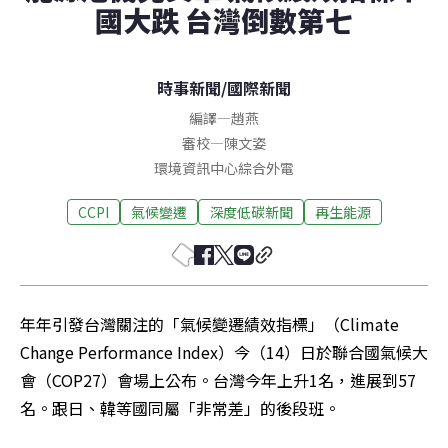
國大跌 台灣倒數第七
時事新聞
/
國際新聞
編譯
—
趙燕
審校
—
陳文姿
環境資訊中心綜合外電
CCPI
氣候變遷
深度低碳新聞
再生能源
年年引發台灣關注的「氣候變遷績效指標」（Climate 
Change Performance Index）今（14）日於聯合國氣候大
會（COP27）會場上公布。台灣今年上升1名，進展到57
名。跟日、韓等國同屬「非常差」的後段班。