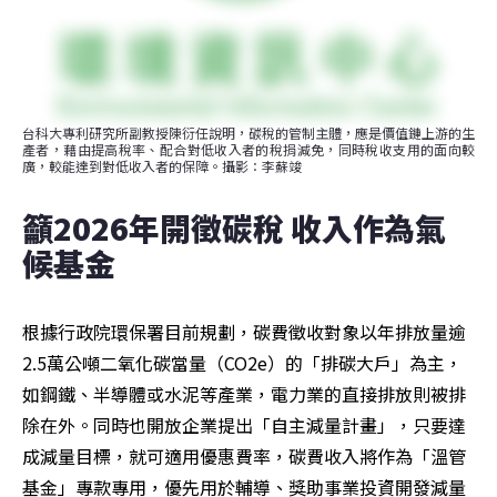
台科大專利研究所副教授陳衍任說明，碳稅的管制主體，應是價值鏈上游的生
產者，藉由提高稅率、配合對低收入者的稅捐減免，同時稅收支用的面向較
廣，較能達到對低收入者的保障。攝影：李蘇竣
籲2026年開徵碳稅 收入作為氣
候基金
根據行政院環保署目前規劃，碳費徵收對象以年排放量逾
2.5萬公噸二氧化碳當量（CO2e）的「排碳大戶」為主，
如鋼鐵、半導體或水泥等產業，電力業的直接排放則被排
除在外。同時也開放企業提出「自主減量計畫」，只要達
成減量目標，就可適用優惠費率，碳費收入將作為「溫管
基金」專款專用，優先用於輔導、獎助事業投資開發減量