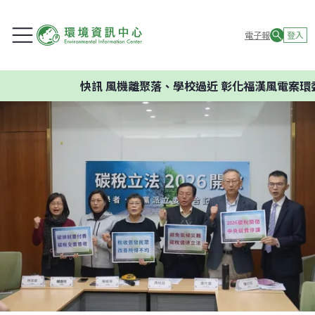
電子報
登入
快訊
風機離聚落、學校過近 彰化福漢風電案環委建議不