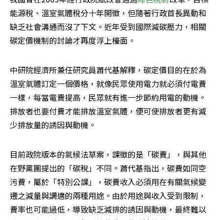
能源稅、溫室氣體稅分十年開徵，但隨著行政首長異動和
缺乏社會溝通而沒了下文。近年受到國際減碳壓力，相關
碳定價機制的討論才再度浮上檯面。
中研院經濟所兼任研究員蕭代基解釋，碳定價目的在於為
溫室氣體訂定一個價格，就像民眾使用電力就必須付電費
一樣，每當電費提高，民眾就有進一步節約用電的動機。
排放者也要付費才能排放溫室氣體，便可使排放者更有減
少排放量的誘因與動機。
目前政院版本的氣候法草案，課徵的是「碳費」，與其他
在野黨團提出的「碳稅」不同。蕭代基指出，碳費如同空
污費，屬於「特別公課」，碳費收入必須用在有關氣候變
遷之減量與調適的兩種用途。由於用途與收入受到限制，
費率也可能過低，導致缺乏減排的誘因與動機，最終難以