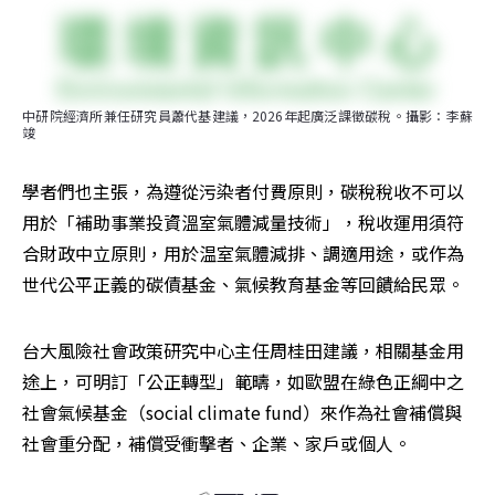
中研院經濟所兼任研究員蕭代基建議，2026年起廣泛課徵碳稅。攝影：李蘇
竣
學者們也主張，為遵從污染者付費原則，碳稅稅收不可以
用於「補助事業投資溫室氣體減量技術」，稅收運用須符
合財政中立原則，用於温室氣體減排、調適用途，或作為
世代公平正義的碳債基金、氣候教育基金等回饋給民眾。
台大風險社會政策研究中心主任周桂田建議，相關基金用
途上，可明訂「公正轉型」範疇，如歐盟在綠色正綱中之
社會氣候基金（social climate fund）來作為社會補償與
社會重分配，補償受衝擊者、企業、家戶或個人。