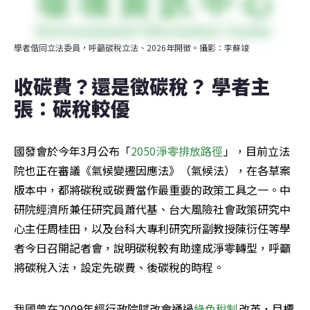
學者偕同立法委員，呼籲碳稅立法、2026年開徵。攝影：李蘇竣
收碳費？還是徵碳稅？ 學者主
張：碳稅較優
國發會於今年3月公布「
2050淨零排放路徑
」，目前立法
院也正在審議《氣候變遷因應法》（氣候法），在各草案
版本中，都將碳稅或碳費當作最重要的政策工具之一。中
研院經濟所兼任研究員蕭代基、台大風險社會政策研究中
心主任周桂田，以及台科大專利研究所副教授陳衍任等學
者今日召開記者會，說明碳稅較有助達成淨零轉型，呼籲
將碳稅入法，設定先碳費、後碳稅的時程。
我國曾在2009年經行政院賦改會通過
綠色稅制
改革，目標