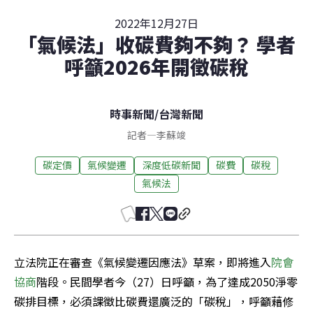
2022年12月27日
「氣候法」收碳費夠不夠？ 學者
呼籲2026年開徵碳稅
時事新聞
/
台灣新聞
記者
—
李蘇竣
碳定價
氣候變遷
深度低碳新聞
碳費
碳稅
氣候法
立法院正在審查《氣候變遷因應法》草案，即將進入
院會
協商
階段。民間學者今（27）日呼籲，為了達成2050淨零
碳排目標，必須課徵比碳費還廣泛的「碳稅」，呼籲藉修