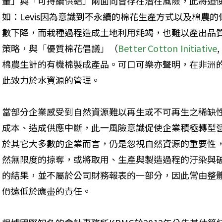
量」與「可持續供給」兩面向皆存在潛在風險，此將迫
如：Levis因為意識到不永續的棉花生產方式以及棉農
數下降，而栽種過程造成土地利用耗竭，也難以產出品
策略，與「優質棉花倡議」（
Better Cotton Initiative
棉農生計的有機棉製成產品。可口可樂亦聲明，在非洲
此致力於水資源的管理。
當部分企業感受到自然資源難以再生或不可再生之稀缺性（s
成本、造成供應中斷，此一風險意識促使企業積極轉型
於其它大多數的企業而言，仍是忽視自然資源的重要性
然無限度的掠奪，或將取用、生產與製造過程的汙染與
的結果，並不屬於公司財務報表的一部分，因此常由整
價遠低於應盡的責任。