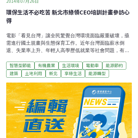
2014年07月26日
環保生活不必吃苦 新北市綠領CEO培訓計畫參訪心
得
電影「看見台灣」讓全民驚覺台灣環境面臨嚴重破壞，亟
需進行國土規畫與生態保育工作。近年台灣面臨薪水倒
退、失業率上升、年輕人高學歷低就業等社會問題，有賴
社會創造更多工作機會來解決。綜上所述，綠領人材的培
智慧型節能
有機農業
生活環境
電動車
能源節約
育既有助於改善生態環境，而且還能創造就業機會，甚至
帶領我國產業升級，創造企業藍海，實為我國今後的教育
建築
土地利用
新北
享綠生活
能源轉型
重點工作。有鑑於綠領人材的重要性，新北市政府教育局
提出「綠領CEO培訓計畫」，讓高中（職）學生藉由實地
踏查、蒐集資料、探索與反思的方式研究台灣綠能經濟問
題，進而提出解決問題的可能途徑。台灣是個島國，缺乏
天然資源，熱島效應令夏日天天都是用電高峰，且屢創歷
史新高，因此發展節能科技對我國的經濟、社會都有很重
要的影響。這次活動，我們首先參觀Panasonic科技智慧
宅。藉由ECO NAVI智慧節能與nanoe淨化雙科技，不但