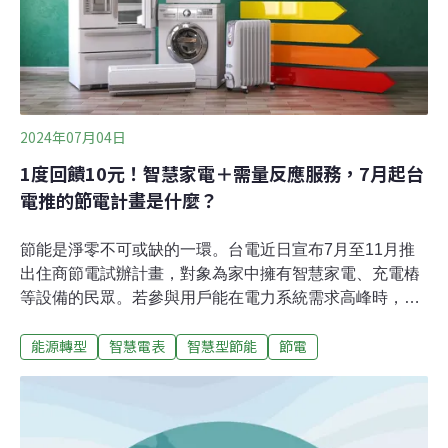
企業掌握即時耗電量。資訊夠透明，用戶就有機會主動改
變用電習慣，減少不必要的浪費。這種「可視化」用電數
據，在連鎖企業特別管用。根據研究，如果各家分店看得
到自家的用電情況，平均可節省5～10%的電費；如果為
分店舉辦節電競賽，成效還
2024年07月04日
1度回饋10元！智慧家電＋需量反應服務，7月起台
電推的節電計畫是什麼？
節能是淨零不可或缺的一環。台電近日宣布7月至11月推
出住商節電試辦計畫，對象為家中擁有智慧家電、充電樁
等設備的民眾。若參與用戶能在電力系統需求高峰時，結
合智慧電表使用，將冷氣切換為送風模式或關機，即可獲
能源轉型
智慧電表
智慧型節能
節電
得每度電10元的節電回饋金。此次計畫限量2萬台，民眾
可自由選擇是否參與。住商節電計畫如何申請？節電回饋
金怎麼算？《RECCESSARY》為您整理五大常見疑問。
1. 台電推出的「住商智慧家電節電試辦計畫」是什麼？隨
著智慧電表逐步布建、智慧家電與智慧能源管理系統興