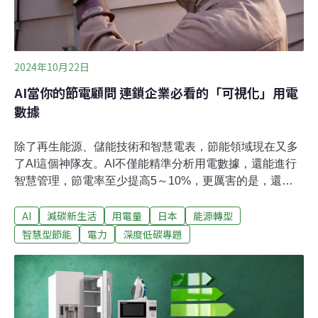
2024年10月22日
AI當你的節電顧問 連鎖企業必看的「可視化」用電
數據
除了再生能源、儲能技術和智慧電表，節能領域現在又多
了AI這個神隊友。AI不僅能精準分析用電數據，還能進行
智慧管理，節電率至少提高5～10%，更厲害的是，還會
平衡電網供電、自主發電和儲電。在節能減碳的路上，世
AI
減碳新生活
用電量
日本
能源轉型
界各國不斷探索新方法，從再生能源、儲能技術到智慧電
表，如今又有人工智慧（AI）加入，跟現有的技術互相結
智慧型節能
電力
深度低碳專題
合，可以擦出怎樣的火花呢？Podcast節目「氣候戰役在
台灣」近日邀請聯齊科技行銷長伊永馨，談談AI對能源管
理的潛在貢獻。AI「可視化」數據激發節電行動：至少節
電5~10%！AI在節能方面的一大突破，在於提供更精準的
用電數據，每台電器的用電情況都能一目了然，讓家庭或