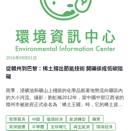
均屋齡高居六都之首。平均屋齡如此之高，暗示著多數房
屋未來都有修繕、改建、甚至都市更新等需求，「世界綠
建築委員會」（World Green Building Council）最新報告
《FROM THOUSANDS TO BILLIO
2016年09月01日
從贛州到巴黎：稀土撐出節能技術 開礦卻成低碳阻
礙
雨季，浸礦池和礦山上殘留的化學品順著地勢流向礦區內
的大小河流。攝影：劉虹橋2012年，當中國中部江西省的
贛州市被政府正式命名為「稀土王國」時，它的稀土資源
儲量其實已所剩無幾。據中國國務院新聞辦公室同年發布
智慧電表
中國
循環經濟
能源轉型
礦業
的「稀土白皮書」，以贛州市為代表的「南方離子型稀土
礦」（ion-absorption rare earth）的儲採比已降至15。也
氣候變遷
半導體
全球暖化
再生能源
環境經濟