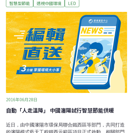
就是說，如果保持當年的開採量，這種富含中重稀土
智慧型節能
透視中國環境
LED
（MHREE）的礦產資源只能再開採15年左右。三年後，
在距離贛州市一萬多公里的法國巴黎，全球190多個國家
達成了劃時代的《巴黎氣候協定》。當人們歡呼慶祝全球
走上「去碳化」道路時，可能並沒有人注意到，中國中南
部的這個小城的命運對於實現這一目標有著怎樣的影響。
事實上，象徵著清潔、智能、低碳未來的科技產品幾乎無
一能離開稀土。問題是，是否有足夠的稀土資源來滿足我
們所暢想的清潔和智能未來？ 在過去20年間供應了全球
90%以上的
2016年06月28日
自動「人走溫降」 中國瀋陽試行智慧節能供暖
近日，由中國瀋陽市環保局聯合鐵西區等部門，共同打造
的瀋陽模式藍天工程鐵西示範區項目正式啟動。相關部門