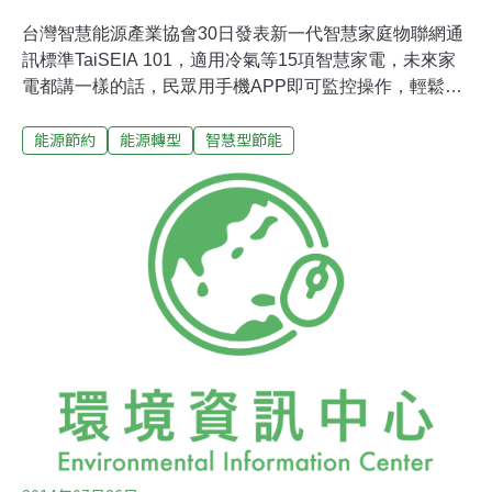
台灣智慧能源產業協會30日發表新一代智慧家庭物聯網通
訊標準TaiSEIA 101，適用冷氣等15項智慧家電，未來家
電都講一樣的話，民眾用手機APP即可監控操作，輕鬆節
能。工研院表示，家電採用共通產業標準，讓常用的冷
能源節約
能源轉型
智慧型節能
氣、除濕機等15項家電產品懂同樣的話，未來可以跨品
牌、跨產品串連家中家電，民眾用手機APP就能即時監控
和操作，輕鬆掌握家中耗能狀況，實現節能又省錢的智慧
生活。台灣智慧能源產業協會理事長指出，國內五大家電
業者在2014年成立台灣智慧能源產業協會，成功制定出台
灣自有的智慧家庭物聯網通訊標準TaiSEIA 101，未來民
眾購買國產智慧節能家電產品，都可自由建構家庭智慧節
能網絡，依照電價高低來智慧化使用家電，充分達到節能
省錢的目的。工研院綠能所副所長何無忌表示，全球家庭
能源管理市場2018年預估將超過80億美元，未來工研院也
將持續協助推動TaiSEIA101成為國家標準，並擴大智慧家
庭相