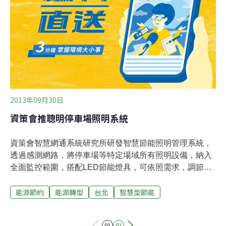
傳統熱水器費用。市面上也已經出現智慧節能冷氣機，依
使用的預算、時間表及溫度偏好，自動調整開關、送風大
小。另有空調可在使用者起床後自動調整溫度。
2013年09月30日
資策會推聰明停車場照明系統
資策會智慧網通系統研究所研發智慧節能照明管理系統，
透過感測網路，將停車場等特定場域所有照明設備，納入
全面監控範圍，搭配LED節能燈具，可依照需求，調節燈
具光源，也可通知維修，減少能源浪費。智通所指出，停
能源節約
能源轉型
台北
智慧型節能
車場多採用人工巡查及切斷部分迴路方式做為節電措施，
這項照明技術以整體照明均齊度為考量，透過智慧節能照
明管理系統，可有效改善上述問題，藉由感測網路串連用
01
02