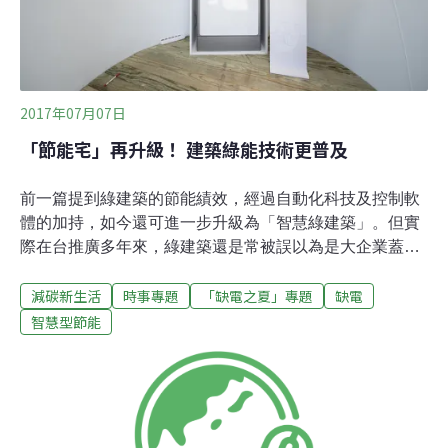
劃的技術代表 Ana Radovanovic 表示，初
2017年07月07日
「節能宅」再升級！ 建築綠能技術更普及
前一篇提到綠建築的節能績效，經過自動化科技及控制軟
體的加持，如今還可進一步升級為「智慧綠建築」。但實
際在台推廣多年來，綠建築還是常被誤以為是大企業蓋廠
房、或政府興建公共建案時，才需要應付、拿個標章交差
減碳新生活
時事專題
「缺電之夏」專題
缺電
了事。可是對多數建築皆屬既有老舊建物，且大多數人都
住在傳統住宅的台灣來說，如何讓為數眾多的民宅變綠，
智慧型節能
才是降低建築部門耗能的最大挑戰。台灣的房子到底有多
老？根據主計處最新發表的「國情統計通報」，台灣現存
的共有844.7萬戶住宅，平均屋齡高達28.9年。從縣市別觀
察，以桃園市的23.9年最年輕，澎湖縣的39.4年最為老
舊，至於鄉民口中的「天龍國」台北市，則以32.3年的平