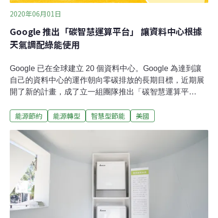
2020年06月01日
Google 推出「碳智慧運算平台」 讓資料中心根據
天氣調配綠能使用
Google 已在全球建立 20 個資料中心。Google 為達到讓
自己的資料中心的運作朝向零碳排放的長期目標，近期展
開了新的計畫，成了立一組團隊推出「碳智慧運算平
台」，並與丹麥綠能科技公司 Tomorrow 合作，透過天氣
能源節約
能源轉型
智慧型節能
美國
預測即時調配何時適合使用再生能源，讓資料中心能充分
利用、處理能再生能源的電力來運作資料運行。Google 表
示，這個平台不需要增外的硬體運作，也不會影響 Google
本身既有的服務，會受調整的資料運行工作是如 Google
Photo 濾鏡的新功能的製作，或是增加 Google 翻譯的新
單字等等，透過減少碳足跡，來讓 24 小時無碳能源供應
的願景更近一步。Google 透過調節資料運作時間來減少碳
排放的計畫聽起來新穎且聰慧，不過 Google 尚未提供相
關研究成果的詳細數據，根據 Techchruch 的報導，該計