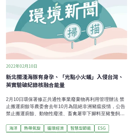
起，各國紛紛推出能夠讓家戶參與節電的方案，如美國南
加州愛迪生電力、日本中部電力皆有推出類似的智慧能源
方案。台電本次計畫參考國際經驗，與工研院攜手推出為
期5個月的住商自動需量反應試辦方案，透過調整家電使
用習慣移轉用電，台電則提供電費扣減優惠，與民間和商
業用戶共同努力推動節電行動。2. 什麼是自動需量反應
（Automated Demand
2022年02月10日
新北擱淺海豚有身孕、「光點小火蟻」入侵台灣、
英實驗破紀錄核融合能量
2月10日環保署修正共通性事業廢棄物再利用管理辦法 禁
止搬運廚餘等農委會去年10月為阻絕非洲豬瘟疫情，公告
禁止搬運廚餘、動物性廢渣、畜禽屠宰下腳料至豬隻飼養
場所。環保署表示，為配合農委會，修正「共通性事業廢
海洋
熱帶氣旋
循環經濟
智慧型節能
ESG
棄物再利用管理辦法」廚餘之再利用管理方式，直接再利