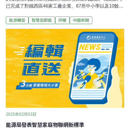
已完成了對鐵西區46家工廠企業、67所中小學以及10餘座
辦公類公建的節能診斷分析，接下來將確定首批改造名
能源轉型
智慧型節能
供暖
中國新聞
單。通過供暖自動化節能改造，未來的供暖系統會更加節
能和智慧化。自動化節能改造涉及建築結構優化、分時分
區策略、氣候補償控制、智慧化集中管控等四大策略，結
合物聯監控技術、終端控制技術、水力平衡技術、管網除
垢防垢技術、輸配變頻技術、大數據雲技術等六大技術，
最終打造一個智慧化、系統性、專家級城市智慧能耗管理
系統。以大數據雲技術為例，通過對整棟大樓的每個房間
加裝溫度感測器，數據採集匯總後可進行能耗診斷，最終
判斷需要升溫還是降溫。例如，在一棟企業大樓內，員工
上班後，室溫控制在18℃以上的體感舒適溫度；等到下班
後，室溫將自動調節至能保證供熱系統正常運行的溫度。
據預測，此次在鐵西區試點成功，可提高熱源端供
2015年02月03日
能源局發表智慧家庭物聯網新標準