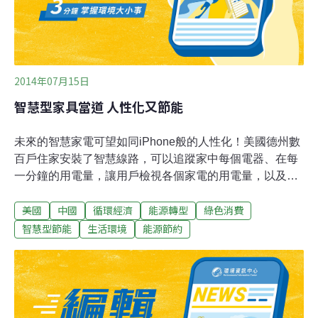
能達到節能省電，而且還能為居家空氣品質把關。ECO
NAVI智慧節能科技，可啟動「
2014年07月15日
智慧型家具當道 人性化又節能
未來的智慧家電可望如同iPhone般的人性化！美國德州數
百戶住家安裝了智慧線路，可以追蹤家中每個電器、在每
一分鐘的用電量，讓用戶檢視各個家電的用電量，以及其
他電力來源（如太陽能發電）如何影響家中的耗電量。此
美國
中國
循環經濟
能源轉型
綠色消費
外，科技公司也相繼推出節能省電裝置，有廠商設計出鑰
匙圈大小的裝置，放入浴缸後可以測量洗澡用水流量，並
智慧型節能
生活環境
能源節約
在用水量超乎平常時閃紅燈，提醒使用人盡快結束沖澡。
另外，也有廠商設計了可隨陽光強弱調整玻璃色調的窗
戶，進而控制進入室內的光線，可節省30%的空調費用。
據報導，架設於屋頂的「太陽能熱水器」在中國也很普
遍，自來水流經太陽能收集器後變熱，可以節省3分之2的