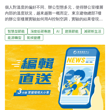
個人對溫度的偏好不同、辦公型態多元，使得辦公室樓層
內部的溫度狀況，越來越難一概而定。東京建物總部7樓
的辦公室樓層實驗如何用AI控制空調，實驗的結果發現：
透過AI而非人為的空調控制，能夠解決溫度不均的問題，
智慧型節能
深度低碳專題
AI
建築節能
減碳新生活
並減少5成的能源消費。對許多台灣人來說，建築裡的節
能可能還只停留在少開燈、少開冷氣。而在日本，伴隨著
能源轉型
氣候變遷
推動「零能源消費房屋」（Zero Energy House，簡稱
ZEH，淨電力收支小於零的房屋）的政策，許多新穎的建
築節能產品與服務都相繼推出。