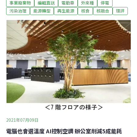
用於飼料用途或飼料原料用途者，應依《飼料管理法》及
事業廢棄物
編輯直送
電動車
外來種
停電
《動物傳染病防治條例》相關規定辦理，健全廚餘再利用
污染治理
能源轉型
再生能源
核食
核融合
環評
管理方式及符合再利用管理實務需求。（工商時報報導）
開放福食預告期僅十天 輻射污染容許量遭疑較俄烏寬鬆政
府即將開放日本福島五縣市食品進口，立委陳椒華認為十
天預告期過短，並指出放射性物質鍶90，半衰期高達29
年，對人體有害，卻未訂出容許值。也有質疑認為，台灣
的食品輻射標準較俄羅斯、烏克蘭等國寬鬆。
2021年07月09日
電腦也會選溫度 AI控制空調 辦公室削減5成能耗