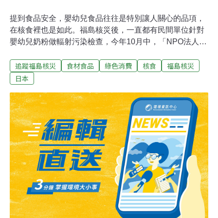
提到食品安全，嬰幼兒食品往往是特別讓人關心的品項，
在核食裡也是如此。福島核災後，一直都有民間單位針對
嬰幼兒奶粉做輻射污染檢查，今年10月中，「NPO法人新
宿代代木市民測定所」，發佈近期（8月）市售幾款嬰幼
追蹤福島核災
食材食品
綠色消費
核食
福島核災
兒奶粉的輻射檢查結果。檢測的產品（奶粉或牛奶）包括
明治、森永、雪印等知名品牌。檢測的單位相對而言很
日本
小，為每公斤毫貝克。目前日本中央政府對嬰幼兒食品的
核食標準為每公斤50貝克，而因為一貝克等於1000毫貝
克，中央政府標準等於每公斤5萬毫貝克。在不同品牌的
14款產品裡，被驗出有放射性核種銫137的有7款，其中雪
印4款、明治2款與和光堂1款。雪印4款的銫137含量從高
至低分別為403、311、228、103毫貝克/公斤，明治2款
為65與52毫貝克/公斤。和光堂為52毫貝克/公斤。檢驗下
限在20-40毫貝克/公斤之間，可能誤差在4-28毫貝克/公斤
之間。