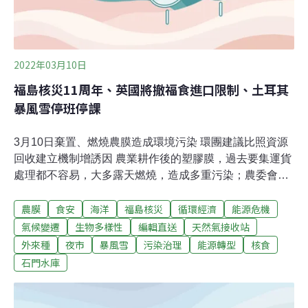
2022年03月10日
福島核災11周年、英國將撤福食進口限制、土耳其
暴風雪停班停課
3月10日棄置、燃燒農膜造成環境污染 環團建議比照資源
回收建立機制增誘因 農業耕作後的塑膠膜，過去要集運貨
處理都不容易，大多露天燃燒，造成多重污染；農委會農
糧署推廣農模應優先採購可回收利用的材質（PE），並公
農膜
食安
海洋
福島核災
循環經濟
能源危機
布農業膠膜處理三原則，包含廢棄農膜須依材質分類摺
疊，以外由農糧署補助農膜回收機，提高回收效率。對
氣候變遷
生物多樣性
編輯直送
天然氣接收站
此，環團表示，農委會面對農膜回收再利用應該更積極，
外來種
夜市
暴風雪
污染治理
能源轉型
核食
可在環保署廢清法的架構下，設置農膜的回收機制，如回
石門水庫
收廢紙箱以公斤秤重給獎勵，增加回收誘因。（聯合報、
聯合報報導）防黑心米餅再現 食藥署將氮氣納入食品添加
物明年上路