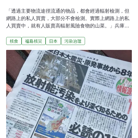
「透過主要物流途徑流通的物品，都會經過輻射檢測，但
網路上的私人買賣，大部分不會檢測。實際上網路上的私
人買賣中，就有人販賣高輻射風險食物的山菜。」兵庫縣
西宮市阪神．市民放射能測定所測定員影山龍，在和台灣
核食
福島核災
日本
污染治理
民間團體交流的座談上，指出現今日本通路在輻射檢測上
的漏洞。11月14日、15日，由Eaphet台灣東亞歷史資訊
交流協會主辦，與媽媽監督核電廠聯盟協辦的非核座談
〈被隱匿的輻射線報告II－台日對核食的關注與差異〉，邀
請前福島縣郡山市居民上前昌子，與阪神．市民放射能測
定所測定員影山龍，和現場的台灣民眾，進行報告與對
談。在台灣，許多關於核食的報導，只有提到有沒有超過
標準，而忽略了檢測的可測值（下限值），對此，影山龍
做了一番說明。「輻射檢測中有幾個重要的數值，一個是
最低可測值，這是可檢測濃度能到多低的數值。如果無法
檢測出來，不會寫成「0」，而是以「未檢出」表示。這
無法否認含有未滿最低可測值放射性物質的可