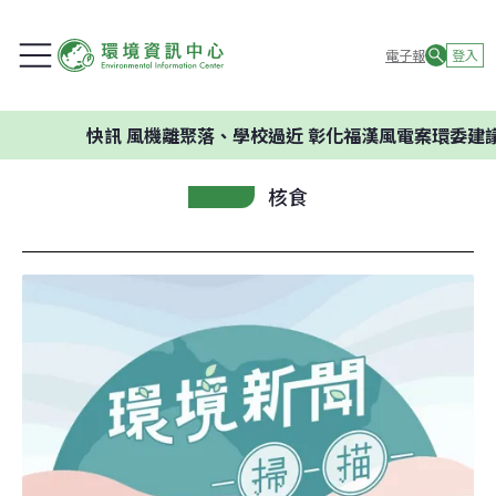
電子報
登入
快訊
風機離聚落、學校過近 彰化福漢風電案環委建議不應開
核食