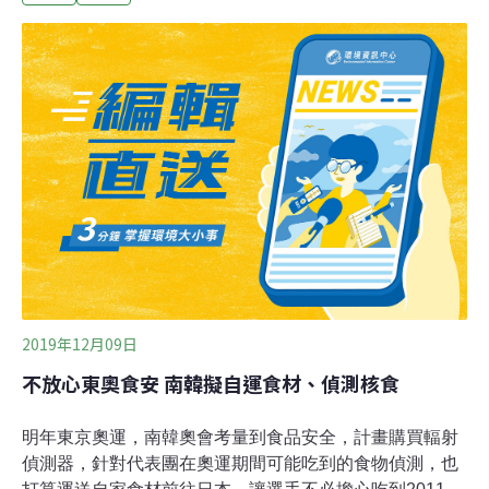
長大惠修司表示，「（去年）就曾與台灣政府談論過這議
題，蔡英文政府的立場是，對這議題絕不是完全否決的態
度，而是以積極往前看的態度，進行協商。」國發會主委
龔明鑫表示，「總統今天有特別提到，我們還是希望在可
以尋求加入CPTPP相關的一些……怎麼樣跟國際接軌的一
些相關法令，我想各部會他們應該會妥善的去處理。（記
者：核食的部分其實這個東西還是需要有一些區分？）你
要問其他的問題我就回答，這樣的回答我已經回答完
了。」
2019年12月09日
不放心東奧食安 南韓擬自運食材、偵測核食
明年東京奧運，南韓奧會考量到食品安全，計畫購買輻射
偵測器，針對代表團在奧運期間可能吃到的食物偵測，也