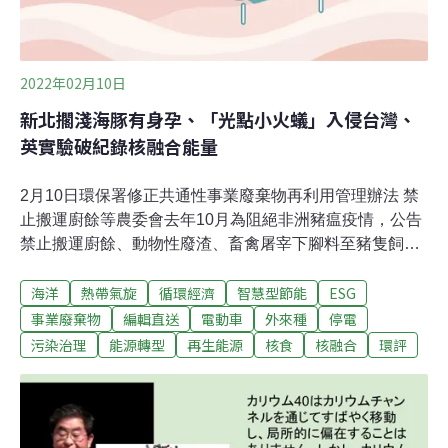
2022年02月10日
新北擱淺海豚有身孕、「光點小火蟻」入侵台灣、
英實驗破紀錄核融合能量
2月10日環保署修正共通性事業廢棄物再利用管理辦法 禁
止搬運廚餘等農委會去年10月為阻絕非洲豬瘟疫情，公告
禁止搬運廚餘、動物性廢渣、畜禽屠宰下腳料至豬隻飼養
場所。環保署表示，為配合農委會，修正「共通性事業廢
海洋
熱帶氣旋
循環經濟
智慧型節能
ESG
棄物再利用管理辦法」廚餘之再利用管理方式，直接再利
用於飼料用途或飼料原料用途者，應依《飼料管理法》及
事業廢棄物
編輯直送
電動車
外來種
停電
《動物傳染病防治條例》相關規定辦理，健全廚餘再利用
污染治理
能源轉型
再生能源
核食
核融合
環評
管理方式及符合再利用管理實務需求。（工商時報報導）
開放福食預告期僅十天 輻射污染容許量遭疑較俄烏寬鬆政
府即將開放日本福島五縣市食品進口，立委陳椒華認為十
天預告期過短，並指出放射性物質鍶90，半衰期高達29