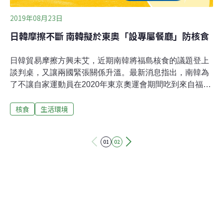
2019年08月23日
日韓摩擦不斷 南韓擬於東奧「設專屬餐廳」防核食
日韓貿易摩擦方興未艾，近期南韓將福島核食的議題登上
談判桌，又讓兩國緊張關係升溫。最新消息指出，南韓為
了不讓自家運動員在2020年東京奧運會期間吃到來自福島
的核食，擬為南韓運動員設置專屬餐廳。綜合外媒報導，
核食
生活環境
東京電力公司為福島核電廠的所有者，由於目前用來處理
廠內核廢水的儲存空間將用盡，而東電擬將已去除大部分
輻射物質的核廢水排入西太平洋，雖然這是世界各地的常
01
02
見做法，但環保團體「綠色和平組織」仍敦促東電不該排
放核廢水。對此，南韓官員近日召喚日本外交官，表達對
此事的關切，呼籲日方多去了解國際組織對此事的看法，
力求作業透明。南韓奧委會新聞官李明錦（Lee Mi-jin，音
譯）指出，南韓計畫在東奧時，於場館推動獨立輻射檢
查，並為南韓運動員開設專屬的自助餐廳，以避免讓運動
員誤食來自福島的核食。橫濱慶應義塾大學教授Hiroyuki