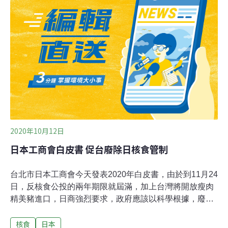
何日本政府的核食檢測，未能充分取得民眾的信賴呢？從
兵庫縣尼崎市的高島先生的經驗，可以得到解釋。當高島
先生拿米去給市政府檢測的時候，接洽的職員說：「輻射
污染越來越少了，太在意的話就沒東西吃了。」
2020年10月12日
日本工商會白皮書 促台廢除日核食管制
台北市日本工商會今天發表2020年白皮書，由於到11月24
日，反核食公投的兩年期限就屆滿，加上台灣將開放瘦肉
精美豬進口，日商強烈要求，政府應該以科學根據，廢除
對日本核食的管制。不過，收下白皮書的國發會主委龔明
核食
日本
鑫，面對媒體追問沒有正面回應。台北市日本工商會理事