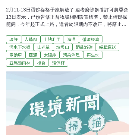
2月11-13日蛋鴨從格子籠解放了 違者廢除飼養許可農委會
13日表示，已預告修正畜牧場相關設置標準，禁止蛋鴨採
籠飼，今年起正式上路，違者於限期內不改正，將廢止飼
養許可。倡議此新制的台灣動物社會研究會說，欣見此制
環評
人造肉
土地利用
海洋
循環經濟
上路。（中央社報導）環保杯東漂綠島蘭嶼 借杯使用率高
省錢又環保台東縣政府環保局在綠島和蘭嶼推廣循環容器
污水下水道
山老鼠
垃圾山
節能減碳
編輯直送
環保杯，遊客坐船登島到碼頭，或是搭飛機登島進機場，
電動車
亞泥
太陽能
污染治理
再生水
就可以透過手機掃碼，免費借用環保杯環島旅遊，目前共
亞馬遜雨林
核食
環保杯
有1200個環保杯可供使用，減輕離島環境負擔。（聯合報
報導）