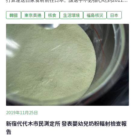
打算運送自家食材前往日本。讓選手不必擔心吃到2011年
福島核災可能遭污染的在地食品。 南韓執政共同民主黨議
韓國
東京奧運
核食
生活環境
福島核災
日本
員申東坤說：「我們將從南韓盡可能帶很多食材過去，也
因可能過境會面臨困難，例如肉品跟魚。我們會用各種形
式帶食物，即使我們獲得在地韓國餐廳支援，我們還是會
檢測輻射採取補充措施，供應安全的食品。」
2019年11月25日
新宿代代木市民測定所 發表嬰幼兒奶粉輻射檢查報
告