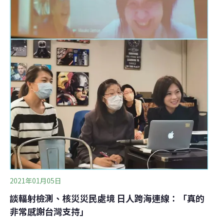
異〉，邀請前福島縣郡山市居民上前昌子女士，與兵庫縣
西宮市阪神．市民放射能測定所測定員影山龍先生，和現
場的台灣民眾，進行報告與對談。這次台日交流的重點之
一，是目前台灣政府對核食的說法。今年8月，駐日代表
謝長廷在受訪時表示：「有些人即使告訴他們空氣背景值
也有輻射，食品沒有超過就可以，他們還是相信説沒有超
過標準也不可以吃。」「大家要知道，台灣已經變成全世
界對日本食品最嚴格的國家。」
2021年01月05日
談輻射檢測、核災災民處境 日人跨海連線：「真的
非常感謝台灣支持」