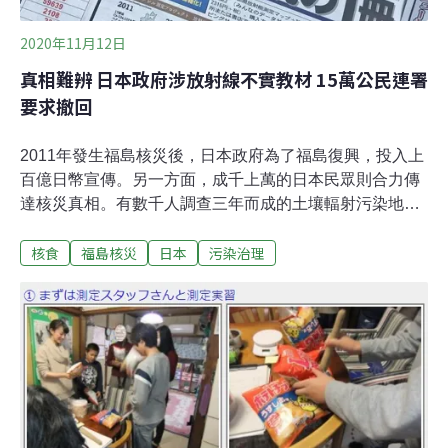
2020年11月12日
真相難辨 日本政府涉放射線不實教材 15萬公民連署
要求撤回
2011年發生福島核災後，日本政府為了福島復興，投入上
百億日幣宣傳。另一方面，成千上萬的日本民眾則合力傳
達核災真相。有數千人調查三年而成的土壤輻射污染地
圖；有15萬人連署要求政府撤回不實的輻射教材；還有心
核食
福島核災
日本
污染治理
懷台灣，連年向台灣民眾傳達核災真相的熱心災民。經
4000人調查製作的輻污地圖2018年11月，經過4000人三
年來的合力調查，與1700人的集資，日本民間自力出版了
「圖說17都縣 放射能測定地圖」，詳述土壤輻射污染的嚴
重程度。在日本政府努力宣傳福島可以住人的同時，該書
揭露了連東京都都有污染程度排行前十名嚴重的輻射熱
點，若比照車諾比核災，居民應該擁有移住的權利（補
貼）。上市後，成為日本亞馬遜書店能源類書籍的銷售冠
軍。被稱為「深入瞭解輻射污染的必讀之書」 。