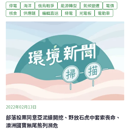
停電
海洋
俄烏戰爭
能源轉型
氣候變遷
電價
就必須追加檢驗鍶90，且為避免洗產地疑慮，應要求標示
原料產地。陳椒華也提及，衛福部聲稱福島5縣食品100%
核食
供應鏈
編輯直送
綠電
光電板
電動車
逐批檢驗，但單批進口貨物可能高達上萬件，實際執行層
面上，取樣送驗的件數可能偏低。衛福部長陳時中回應，
逐批檢驗抽樣到食品必須拆封，等同報銷、提高成本，故
抽件要有合理比例。（公視新聞、中央社報導）
2022年02月13日
部落投票同意亞泥續開挖、野放石虎中套索喪命、
澳洲國寶無尾熊列瀕危