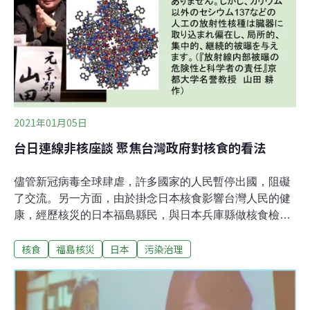
年，對人體有害，卻未訂出容許值。也有質疑認為，台灣
的食品輻射標準較俄羅斯、烏克蘭等國寬鬆。
2021年01月05日
台日連線非核座談 聚焦台灣政府對核食的看法
儘管新冠病毒全球肆虐，許多國家的人民暫停出國，阻礙
了交流。另一方面，由於掛念日本核食影響台灣人民的健
康，經歷核災的日本福島縣民，與日本兵庫縣做核食檢驗
的民間工作人員，在11月中透過網路和台灣民間團體對
核食
福島核災
日本
污染治理
談，向台灣民眾說明他們保護自己的方法，以及日本第一
線的核食檢驗實況。11月14日、15日，由Eaphet台灣東
亞歷史資訊交流協會主辦，與媽媽監督核電廠聯盟協辦的
非核座談〈被隱匿的輻射線報告II－台日對核食的關注與差