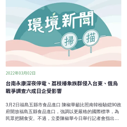
2022年03月02日
台南永康深夜停電、荔枝椿象族群侵入台東、俄烏
戰爭調查六成日企受影響
3月2日福島五縣市食品進口 陳椒華籲比照南韓檢驗鍶90政
府開放福島五縣食品進口，強調以更嚴格的國際標準，為
民眾把關食安。不過，立委陳椒華今日舉行記者會指出，
台灣應比照韓國經驗，只要進口產品驗出微量的碘與銫，