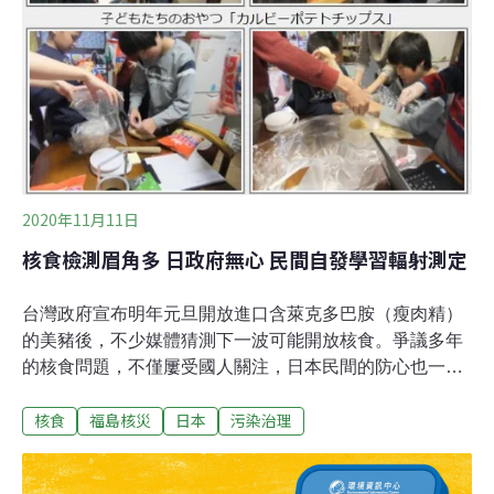
2020年11月11日
核食檢測眉角多 日政府無心 民間自發學習輻射測定
台灣政府宣布明年元旦開放進口含萊克多巴胺（瘦肉精）
的美豬後，不少媒體猜測下一波可能開放核食。爭議多年
的核食問題，不僅屢受國人關注，日本民間的防心也一直
未曾鬆懈。自2011年福島核災後，釋出大量的輻射塵，導
核食
福島核災
日本
污染治理
致農作、食材食物遭受污染。儘管日本中央政府持續檢
測，並強調污染低於國家標準。然而，許多日本民眾還是
自行前往民間的輻射測定所檢測，為自身的食安把關。為