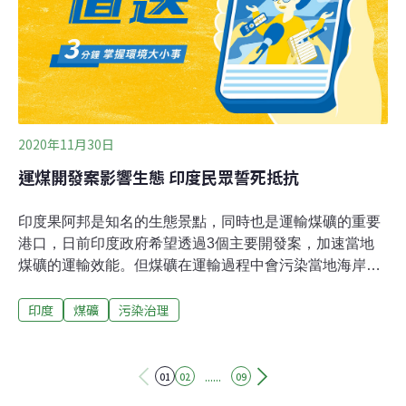
措施，對納入關閉退出的煤礦，督促地方政府明確安全管
控責任。
2020年11月30日
運煤開發案影響生態 印度民眾誓死抵抗
印度果阿邦是知名的生態景點，同時也是運輸煤礦的重要
港口，日前印度政府希望透過3個主要開發案，加速當地
煤礦的運輸效能。但煤礦在運輸過程中會污染當地海岸，
因此當地居民持續抵抗政府，希望能停止相關開發。根據
印度
煤礦
污染治理
《英國廣播公司》報導，果阿邦當地唯一的港口MPT每年
會進口900萬噸的煤礦，外界預估至2030年該地的運輸量
將會成長至5160萬噸，並推測當地政府為了提升煤礦的運
輸效能，將以拓展高速公路、鐵軌雙線化與設立新輸電系
......
01
02
09
統，讓當地可以成為大型的煤礦運輸港。但環保團體擔