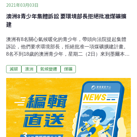
2021年03月03日
澳洲8青少年集體訴訟 要環境部長拒絕批准煤礦擴
建
澳洲有8名關心氣候暖化的青少年，帶頭向法院提起集體
訴訟，他們要求環境部長，拒絕批准一項煤礦擴建計畫。
8名不到18歲的澳洲青少年，星期二（2日）來到墨爾本街
頭示威，並且向聯邦法院提起集體訴訟，要求環境部長拒
減碳
澳洲
氣候變遷
煤礦
絕新南威爾斯一處煤礦的擴建計畫，提告學生指出，這處
煤礦的開採，將製造3.7億噸的碳排放，將使氣候變遷更形
惡化，帶來更多的環境災難，進而衝擊年輕人的未來學生
法定監護人亞瑟修女表示，他們必須要採取行動，不是寫
寫報告，或是以後再花長時間規畫，而是要現在就行動。
澳洲是全球碳排量最高的國家之一，近來當地飽受氣候異
常之苦，乾旱野火頻傳，提告的孩子們認為，減少煤礦開
採，將可以有效降低氣候變遷的衝擊。這項由青少年發起
的訴訟，在澳洲堪稱史無前例，也將提醒大人們，不要禍
延子孫。