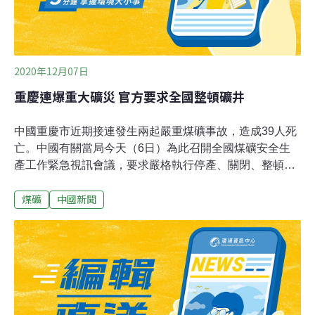
2020年12月07日
重慶連爆重大礦災 官方要求全國整頓礦井
中國重慶市近期接連發生兩起嚴重煤礦事故，造成39人死
亡。中國有關當局今天（6日）為此召開全國煤礦安全生
產工作緊急視訊會議，要求嚴格執行停產、關閉、整頓礦
井等管控措施。重慶相繼發生9月27日松藻煤礦重大火災
煤礦
中國新聞
事故和12月4日吊水洞煤礦重大事故，分別造成16人和23
人罹難。會議要求，特別是對鄉鎮政府所轄區域內發現非
法煤礦、縣級政府所轄區域內1個月發現2處或以上非法煤
礦且沒有採取有效制止措施的，提請上級機關對政府主要
負責人及相關負責人給予處分。會議還要求嚴格對國有大
礦系統性監管監察，嚴禁地方政府和上級公司違背規律超
額下達產量指標；嚴格實行停產、關閉、整頓礦井等管控