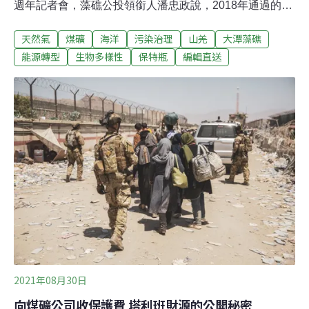
週年記者會，藻礁公投領銜人潘忠政說，2018年通過的三
接是國恥環評，外推影響更大，現場多名環團人士齊聲呼
天然氣
煤礦
海洋
污染治理
山羌
大潭藻礁
喊「大潭藻礁、世界珍寶」等口號，表達立場訴求，也呼
籲全民公投護藻礁。經濟部次長曾文生重申，燃氣發電的
能源轉型
生物多樣性
保特瓶
編輯直送
碳排放僅約燃煤的一半，中油第三天然氣接收站對我國能
源轉型的推動不可或缺，在邁向淨零碳排的過程更扮演著
關鍵角色。（中央社、聯合報報導）離岸躉購風場最後1
席 月底揭曉台灣第二階段的潛力風場將於2025年前全數併
網，各家工程如火如荼進行，麗威遞補風場遲未出爐，因
這是最後一個適用躉購價格的風場，備受業者矚目；經濟
部能源局表示，已在進行最後審核，本月底有望簽署行政
契約，屆時將正式對外公告，最後一席躉購風場由誰遞補
卡位。（自由財經報導）
2021年08月30日
向煤礦公司收保護費 塔利班財源的公開秘密