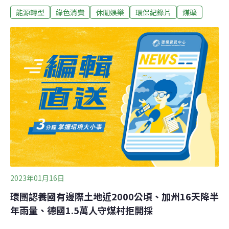
能源轉型
綠色消費
休閒娛樂
環保紀錄片
煤礦
昨（12日）在光點華山電影館舉辦映後座談，猴硐礦工、
文史館創辦人周朝南表示，我國安然度過能源危機，是用
礦工生命換來的，希望傳承重要史實，將這段歷史放入教
科書中。煤炭業沒落 礦工歷史還在嗎？位於新北市瑞芳區
的猴硐，過去是我國重要的產煤重鎮之一，隨著能源使用
逐漸以石油取代煤礦，各大礦坑陸續停產，猴硐也漸漸沒
落。首屆氣候變遷主題影展「氣候臨界影展」（Climate
Tipping Point Film Festival）上週開跑，「煤電影」單元
系列的《猴硐煤鄉漫遊》，是影展唯一一部入選的台灣作
品，關注火力發電漸漸退場，隨著煤炭業沒落，傳統能源
如何面臨公正轉型。《猴硐煤鄉漫遊》由五個小短片組
成，透過
2023年01月16日
環團認養國有邊際土地近2000公頃、加州16天降半
年雨量、德國1.5萬人守煤村拒開採