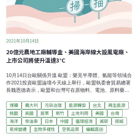
經濟部修正基隆河水質水量保護區，該基地被劃出範圍，
因此開發單位於201
2021年10月14日
20億元農地工廠輔導金、美國海岸線大設風電廠、
上市公司將使升溫達3°C
10月14日台歐關係升溫 歐盟：樂見半導體、氫能等領域合
作2021投資歐盟論壇今天線上舉行，歐盟執委會貿易總署
長魏恩德表示，歐盟和台灣可在原物料、電池、原料藥、
氫能、半導體以及雲端和邊緣運算科技等6領域合作，樂
煤礦
義大利
污染治理
能源轉型
台北
再生能源
見新商機深化台歐夥伴關係。魏恩德演講指出，儘管全球
COVID-19疫情終於有所好轉，但各國持續面對前所未有
桃園
英國
苗栗
新竹
土地利用
美國
台南
挑戰，包含氣候變遷、數位轉型、地緣政治等挑戰，加上
海洋
柴油車
日本
中國
循環經濟
減碳
挪威
供應鏈成為各國重視議題，歐盟須與志同道合的夥伴合
氣候變遷
生物多樣性
空氣品質
編輯直送
作，才能解決問題。（中央社報導）20億元農地工廠輔導