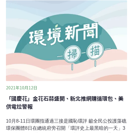
金 民團籲地方政府說明用途地球公民基金會今天說，工廠
管理輔導法修法後上路一年半，各地方政府已從申請納管
的農地違章工廠，收取新台幣20億元的納管輔導金與營運
管理金，應說明經費用途，並呼籲這筆錢應用於拆除違章
工廠。（中央社報導）
2021年10月12日
「國慶花」金花石蒜盛開、新北推網購循環包、美
供電拉警報
10月8-11日環團指通過三接是國恥環評 籲全民公投護藻礁
環保團體8日在總統府旁召開「環評史上最黑暗的一天」3