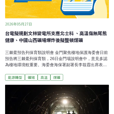
2026年05月27日
台電擬規劃文林變電所支應北士科 、高溫傷無尾熊
健康、中國山西礦場爆炸後擬整頓煤礦
三棘鱟預告列保育類說明會 金門聚焦棲地保護海委會日前
預告將三棘鱟列保育類，26日金門場說明會中，意見多認
為棲地環境較重要。海委會海保署副署長李筱霞出席表
示，縣府可先做棲地工程檢核等，是否列保育類會再思
能源轉型
礦場
高溫
煤礦
考。（中央社報導）黃仁勳再提電力議題 台電：規劃文林
變電所支應北士科輝達執行長黃仁勳來台，25日晚間談到
電力議題，他認為台灣的製造業成長強勁，需要更多的電
力，更強調「如果沒有能源，就無法實現經濟成長」。對
此台電表示，因應北市科一帶、AI產業的聚落的進駐，長
期已經規劃文林變電所，正在請北市政府確認土地提供問
題。行政院長卓榮泰及經濟部長龔明鑫也回應，強調電力