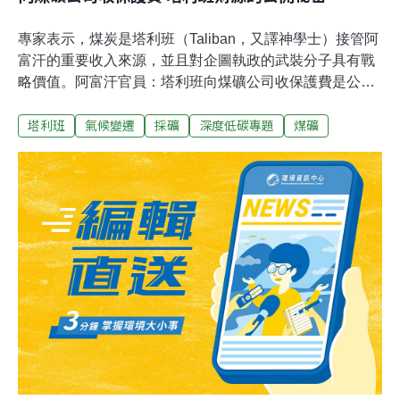
專家表示，煤炭是塔利班（Taliban，又譯神學士）接管阿
富汗的重要收入來源，並且對企圖執政的武裝分子具有戰
略價值。阿富汗官員：塔利班向煤礦公司收保護費是公開
的秘密隨著美軍離開阿富汗，塔利班這個月迅速佔領喀布
塔利班
氣候變遷
採礦
深度低碳專題
煤礦
爾，引發恐怖活動，使許多分析者大感意外。但塔利班透
過瞄準全國各地的貿易路線和關鍵產業，為過去幾個月和
幾年的快速襲擊打下基礎。除了控制大部分鴉片貿易外，
武裝分子還向罌粟業者和採礦公司徵稅，以及對經過檢查
站的貨物過境徵收關稅來增加收入。阿富汗政府前首席經
濟學家阿齊茲（Mohammad Najeeb Azizi）在阿富汗境外
接受氣候之家新聞採訪時表示，塔利班長期以來一直在向
煤礦公司收保護費，以此作為維持其業務運轉的條件。
「透過向企業收保護費並幫助他們運輸材料，塔利班從煤
炭業務中直接獲取利益。他們有一個關於承包商和工人、
股東甚至私人保全的資料庫。他們非常了解煤炭業的運作
方式和供應鏈的管理方式。