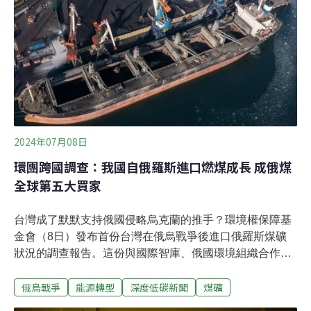
車煤礦源源不絕地送進矗立在河畔的瑞三整煤廠，煤礦處
理、分選過程中，會有不少煤渣流入基隆河，因此居民會
划著船在河裡淘煤。台灣的煤炭產量，在1970年代達到高
峰，其後因能源市場需求逐漸轉向燃油及瓦斯，景氣不復
往年，同時隨著開採深度增加，事故發生機率也提高。
1984年，台灣先後發生三起傷亡慘重的
2024年07月08日
環團跨國調查：我國自俄羅斯進口燃煤成長 成俄煤
全球第五大買家
台灣成了默默支持俄國侵略烏克蘭的推手？環境權保障基
金會（8日）發布首份台灣在俄烏戰爭後進口俄羅斯煤礦
狀況的調查報告。這份與國際智庫、俄國環境組織合作的
報告指出，台灣是俄國煤礦全球第五大買家。而台電雖已
俄烏戰爭
能源轉型
深度低碳新聞
煤礦
於2022年宣布停止自俄國進口煤礦，其他企業如台泥、台
塑等對俄羅斯煤礦的採購卻持續增加。報告警告，台灣企