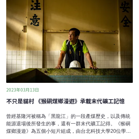
業若與美國OFAC（財政部外國資產控制辦公室）制裁名
單上的公司進行交易，將面臨次級制裁的風險。台灣成俄
國煤礦第五大買家 近年依賴不減反增化石燃料是俄羅斯的
重要經濟支柱之一。自俄烏戰爭開打以來，歐美多國陸續
對俄煤祭出禁運令及相關制裁。然而，根據能源與清潔空
氣研究中心（CREA）、環境權保障基金會、俄羅斯環境
組織Ecodefense合作發布報告指出，台灣在戰爭開打後，
仍是俄國重要煤礦買家。
2023年03月13日
不只是貓村 《猴硐煤鄉漫遊》承載末代礦工記憶
曾經基隆河被稱為「黑龍江」的一段產煤歷史，以及傳統
能源退場後所發生的事，還有一群末代礦工記得。《猴硐
煤鄉漫遊》為五個小短片組成，由台北科技大學20位學生
與猴硐礦工文史館合力製作，入選第一屆氣候臨界影展。