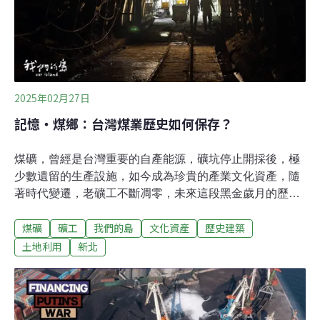
穩定供應到2032年沒問題。（公視新聞網 P報導）
2025年02月27日
記憶‧煤鄉：台灣煤業歷史如何保存？
煤礦，曾經是台灣重要的自產能源，礦坑停止開採後，極
少數遺留的生產設施，如今成為珍貴的產業文化資產，隨
著時代變遷，老礦工不斷凋零，未來這段黑金歲月的歷
史，又該由誰訴說...從全台最大礦村到貓村，猴硐礦業的
煤礦
礦工
我們的島
文化資產
歷史建築
一頁滄桑史位於新北市瑞芳區的猴硐，近年以貓村聞名，
不過實際上，這裡曾是一個盛產黑金的煤鄉。1934年，猴
土地利用
新北
硐士紳李建興承購原屬日本「基隆炭礦株式會社」的礦權
與採礦設備，成立瑞三礦業公司。全盛時期，全台有七分
之一的煤炭產量出自這裡。這座因煤礦而興盛的小鎮，人
口一度達到2萬5000多人，橫跨基隆河的運煤橋，將一車