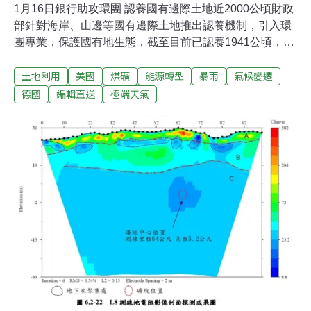
1月16日銀行助攻環團 認養國有邊際土地近2000公頃財政
部針對海岸、山邊等國有邊際土地推出認養機制，引入環
團專業，保護國有地生態，截至目前已認養1941公頃，並
媒合公民營銀行贊助，現已有近新台幣500萬元的經費，
土地利用
美國
煤礦
能源轉型
暴雨
氣候變遷
挹注在保育工作。 根據統計，截至去（2022）年12月
底，國產署已與環團簽訂認養契約11案，面積1941公頃，
德國
編輯直送
極端天氣
參與認養的環團有八個，並已有九家公民營金融機構，以
贊助經費或合辦活動方式，與環團合作，財政部並於昨
（16日）舉辦成果發表會。（中央社報導）台南學甲畜牧
場預定地遭回填營建土石方 市府將開罰台南市府11日接獲
陳情學甲區豐和里畜牧場預定地疑遭回填營建剩餘土石
方，相關局處今天會勘，確認現場回填混凝土塊、磚塊及
碎石等營建剩餘土石方。市府指出，業者未經申請就在農
業用地回填土石方，不符合農業使用，已違反「農業發展
條例施行細則」2-1條，地政局將依法開罰並嚴求業者限期
改善。（中央社報導）