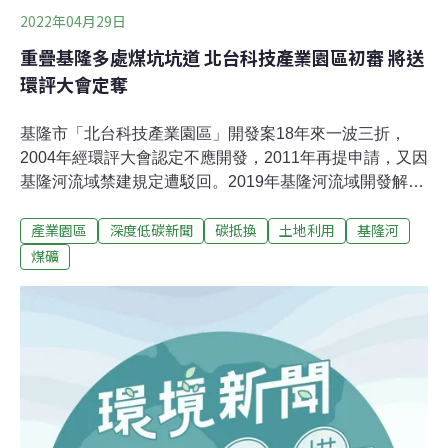
2022年04月29日
重疊基隆多處煤坑坑道 北台科技產業園區初審 將送
環評大會定奪
基隆市「北台科技產業園區」開發案18年來一波三折，
2004年經環評大會認定不應開發，2011年再提申請，又因
基隆河流域禁建規定遭駁回。2019年基隆河流域開發解
禁，開發單位再提替代方案。昨（28）日環保署召開「北
產業園區
深度低碳新聞
碳抵換
土地利用
基隆河
台科技產業園區（替代方案）環境影響說明書」環評初
審，由於開發基地就位於煤坑坑道上方，開發單位此次仍
煤礦
沒有提出具體保護對策，專案小組認為可能牴觸2004年的
不應開發理由，決議提交環評大會定奪。北台產業科技園
區 18年來一波三折「北台科技產業園區」（原「北台綜合
科技園區」）位於基隆市安樂區、七堵區交界，基地面積
35.34公頃，開發單位、土地所有權人為萬海集團旗下的新
實運輸公司。由於該案基地坐落在自來水水質水量保護
區、都市計畫保護區，且位於煤坑坑道上方、卻未有保護
及因應措施，因此2004年環評大會認定不應開發。2007年