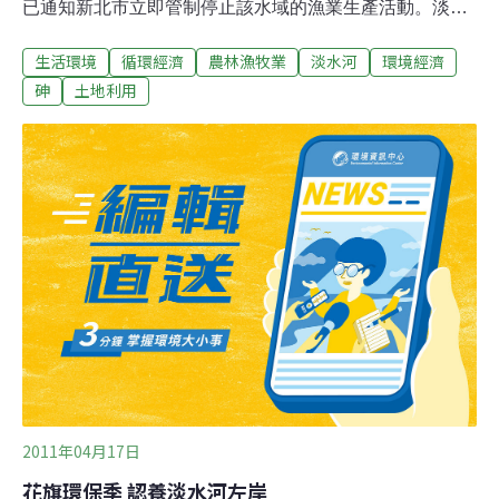
已通知新北市立即管制停止該水域的漁業生產活動。淡水
河是傳統漁場，新北市漁業處長徐開宇說，漁民會視季
生活環境
循環經濟
農林漁牧業
淡水河
環境經濟
節、魚種經濟價值捕撈，傳出有含砷魚的中游河域，通常
沒有漁民捕撈經濟性魚種，淡水河能否捕魚，遵照中央規
砷
土地利用
定。新北市衛生局昨天在淡水、八里等地的漁市場抽查魚
貨驗重金屬；衛生局食品藥物管理科股長邱惠敏說，水產
品及藻類中常檢出較高含量的總砷，實驗上多為「有機
砷」型態，對哺乳動物不具毒性及致癌性，進入人體後很
快即被排出體外。但對於「無機砷」，國內尚未制定水產
品砷含量檢驗標準，將請中央制定。新北市農業局漁業處
則在淡水河中游捕魚，將送往台灣檢驗科技公司（SGS）
化驗；漁業處補充，SGS也只能檢驗「總砷含量」。衛生
署食品藥物管理局食品組長蔡淑貞表示，食品衛生管理是
從源頭開始，不是最後的產品制訂標準就好了，是否制訂
2011年04月17日
花旗環保季 認養淡水河左岸