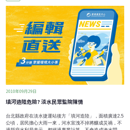
綠色經濟」。面對這類作文比賽，運動組織可採取的策略
有三：「檢驗環境爭議個案的程度與態度」、「整體環境
政策的評比」、「耙梳候選人與污染者的裙帶關係」，方
能提供其他公民較可信的訊息，提昇環境議題在政治選擇
時之重要性。然於此次五都選舉過程中，僅見第一個策略
的落實。議題弱化 環團監督不夠力在「檢驗環境爭議個案
的程度與態度」上面，地球公民基金會針對參與過「中油
高雄煉油廠污染」與「台電大林燃煤電廠擴建」2案的議
2010年09月29日
填河造陸危險? 淡水民眾監院陳情
台北縣政府在淡水捷運站後方「填河造陸」，面積廣達2.5
公頃，居民擔心大雨一來，河水宣洩不掉將釀成災禍，不
過縣府水利局表示，都經過專業計算，不會造成淹水問