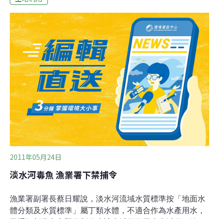
域採捕魚類，將依新北市與台北市轄管水域範圍，由各公
告機關實施處分，若在兩市共管水域發現違規，則由查獲
機關處分，違反規定者，將依違反漁業法處以三萬至十五
萬元罰鍰。至於關渡宮以下的淡水河流域，因為距離出海
口近，受潮汐影響大，水質與魚種多與海域相近，無污染
之虞，且該區域自古以來即是漁民傳統作業漁區，為避免
影響漁民生計，該段河域則不予限制。
2011年05月24日
淡水河毒魚 漁業署下禁捕令
漁業署副署長蔡日耀說，淡水河流域水質標準按「地面水
體分類及水質標準」屬丁類水體，不適合作為水產用水，