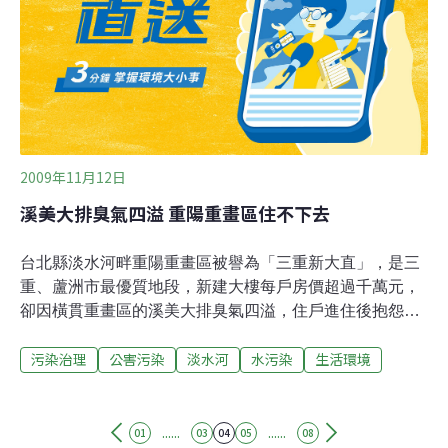
也有這些原因。」魚群死因詳細結果還要等調查報告出
爐，只是台北市力推淨化淡水河，還沒成功，倒是先把生
活在河裡的淡水魚給淨化光了。
2009年11月12日
溪美大排臭氣四溢 重陽重畫區住不下去
台北縣淡水河畔重陽重畫區被譽為「三重新大直」，是三
重、蘆洲市最優質地段，新建大樓每戶房價超過千萬元，
卻因橫貫重畫區的溪美大排臭氣四溢，住戶進住後抱怨連
連，還有人忍痛拋售房屋。台北縣議員黃桂蘭、李倩萍和
污染治理
公害污染
淡水河
水污染
生活環境
市代張軒杰等人屢屢接獲民眾投訴，昨天會同縣府水利局
等單位會勘；水利局雨水下水道科長鍾泰榮表示，溪美大
排承接三重、蘆洲兩 市的民生汙水，因未經處理而發臭，
他建議將汙水導入附近溪美抽水站，經由特定管線送至八
......
......
01
03
04
05
08