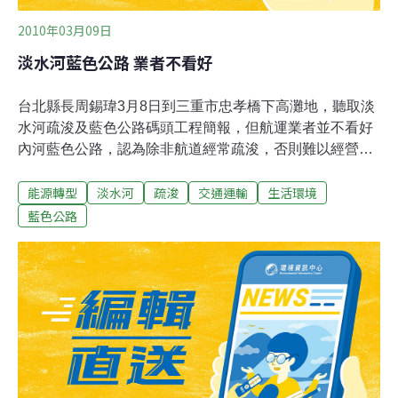
2010年03月09日
淡水河藍色公路 業者不看好
台北縣長周錫瑋3月8日到三重市忠孝橋下高灘地，聽取淡
水河疏浚及藍色公路碼頭工程簡報，但航運業者並不看好
內河藍色公路，認為除非航道經常疏浚，否則難以經營。
北縣政府水利局長李戎威指出，淡水河疏浚工程基於防洪
能源轉型
淡水河
疏浚
交通運輸
生活環境
與觀光遊憩雙重目的，範圍介於淡水河關渡橋、大漢溪新
海橋、新店溪中正橋之間，疏浚後的藍色公路觀光航線，
藍色公路
可延伸到三重、板橋、新莊，若能再與北市大稻埕碼頭配
合，加上自行車道、商圈發展，希望形成完整觀光旅遊觀
光網絡。 然而，航運業者卻不看好淡水河內河藍色公路，
指稱這個區段水域淤積非常嚴重，有些區域水深只剩1公
尺左右，業者都認為現有船隻吃水太深無法經營，未來政
府若不能經常疏浚，並輔導營運，業者不敢貿然投資新
船，意願不高。