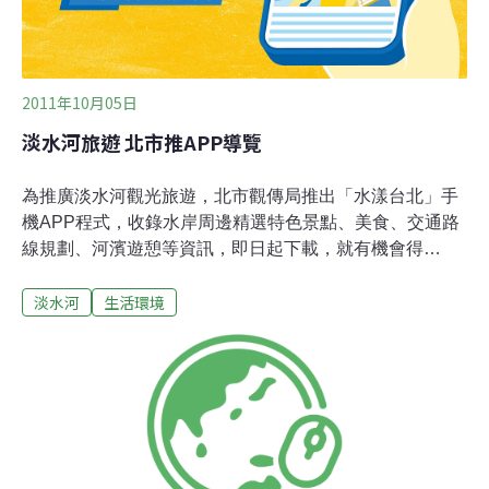
2011年10月05日
淡水河旅遊 北市推APP導覽
為推廣淡水河觀光旅遊，北市觀傳局推出「水漾台北」手
機APP程式，收錄水岸周邊精選特色景點、美食、交通路
線規劃、河濱遊憩等資訊，即日起下載，就有機會得
iPhone等大獎。觀光傳播局今天表示，為讓國內外旅客的
淡水河
生活環境
淡水河岸旅遊更加便利，「水漾台北」APP將河濱周邊吃
喝玩樂的資訊，全數蒐羅程式中，讓旅客一指在手，就能
在水岸邊暢遊無阻。值得一提的是，這支APP的「賞景
點」功能，開發出許多特色景點，例如公館水岸新開幕的
客家文化主題公園、北市首座跨堤平台、濃濃藝術氣息的
寶藏巖國際藝術村，以及老屋改造後的URS127公店、充
滿浪漫氣氛的松山彩虹橋夜景等，讓遊客嚐鮮體驗水岸不
同玩法。若想省卻遊程規劃時間，可選擇APP中的「行程