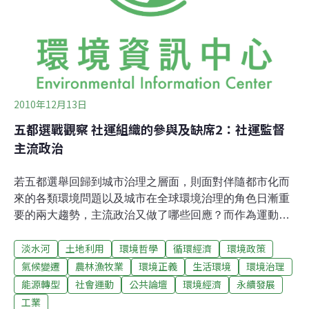
水、八里等區所有里長上百人皆出席表達
2010年12月13日
五都選戰觀察 社運組織的參與及缺席2：社運監督
主流政治
若五都選舉回歸到城市治理之層面，則面對伴隨都市化而
來的各類環境問題以及城市在全球環境治理的角色日漸重
要的兩大趨勢，主流政治又做了哪些回應？而作為運動組
織，又採用哪些策略使環境議題能置入選舉議程之中？若
淡水河
土地利用
環境哲學
循環經濟
環境政策
就客觀而言，當你檢視五都市長候選人所提出的政見，
「綠色」、「低碳」、「生態」均見諸選舉公報，以台中
氣候變遷
農林漁牧業
環境正義
生活環境
環境治理
市長為例，蘇嘉全倡議「建制低碳、會呼吸的健康生活環
能源轉型
社會運動
公共論壇
環境經濟
永續發展
境」，胡志強標榜「建立低碳城市，推廣綠能交通，發展
工業