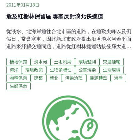
2011年01月18日
危及紅樹林保留區 專家反對淡北快速道
從淡水、北海岸通往台北市區的道路，在通勤尖峰以及例
假日，常會塞車，因此新北市政府提出沿著淡水河蓋平面
道路來紓解交通問題，道路從紅樹林捷運站接登輝大道、
再通往關渡，貼著紅樹林保留區興建，其中距離紅樹林保
棲地保育
淡水河
土地利用
環境監測
交通運輸
留區最近距離為1.5公尺。而紅樹林自然保留區受《文化資
產保存法》保護，引發當地居民保育與開發之論戰。繼去
海洋
環境政策
生物多樣性
公害污染
生活環境
（2010）年10月 15日「淡水河北側沿河平面道路」（淡
物種保育
建築
新北
污染治理
能源轉型
海岸
北快速道路第一期替代方案）紅樹林生態影響以及道路定
生態保育
位及交通效益專家會議討論未果，昨（18）日再度召開延
續會議，雖有來自新北市的民代坐鎮，與會專家仍堅決表
示，平面道路施作生態衝擊大，在保育與開發難兩全下，
反對開路。即使為專家會議延續會議，這一天來自支持與
反對開發的人馬皆聚集在環保署前表達自己的意見。包括
國民黨籍立委吳育昇、新北市議長陳幸進、市議員鄭戴麗
香、無黨籍市議員蔡錦賢以及號稱新北市石門、三芝、淡