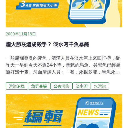
2009年11月18日
煙火節灰燼成殺手？ 淡水河千魚暴斃
一船腐爛發臭的死魚，清潔人員在淡水河上來回打撈，從
昨天一早到今天不過24小時，暴斃的烏魚、吳郭魚已經超
過好幾千隻。河面清潔人員：「喔，死很多耶，烏魚死成
這樣，嚇死人。」究竟誰是殘忍的殺魚兇手，是議員把矛
污染治理
魚群暴斃
公害污染
淡水河
水污染
頭指向它！台北市議員簡余晏：「煙火節之後，的確我們
已經撈到非常多次的魚群，可是我覺得它(煙火餘燼)不該
是大量暴斃的主因，它可能是部分原因。」這個月7日煙
火節熱鬧舉辦，是不是讓無辜的魚兒成了犧牲者，主辦單
位強調煙火是有機材料，燃燒後會成甲肥，絕對無關；環
保局初步調查，可能是天氣闖的禍。北市環保局科長蔡聰
敏：「初步判斷是(河川)溶氧降低，最近溫度有些變化，