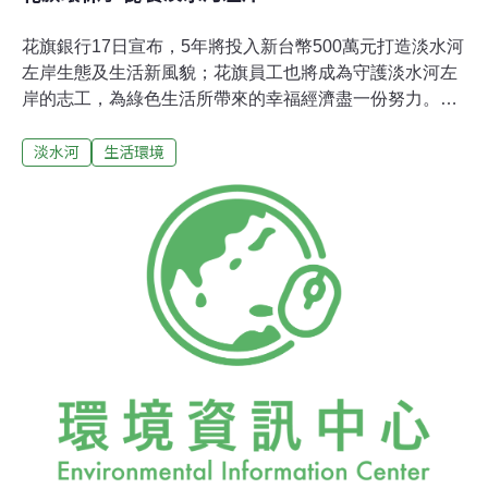
花旗銀行17日宣布，5年將投入新台幣500萬元打造淡水河
左岸生態及生活新風貌；花旗員工也將成為守護淡水河左
岸的志工，為綠色生活所帶來的幸福經濟盡一份努力。荒
野保護協會理事長賴榮孝指出，未來5年與花旗合作的守
淡水河
生活環境
護淡水河計畫別具意義；此一計畫將導入在世界環境教育
上使用成效頗佳的「綠色生活地圖」。他說，綠色生活地
圖是在地圖上以一套世界通用的圖示作為代表，清楚的標
示出與環境中有關自然、環保、歷史與文化的景點，並透
過培訓與繪製等參與式教育推廣，進一步擴張影響力。花
旗銀行也宣布，今年起，將過去行之有年的「環保月」活
動，延伸為「環保季」；期望藉著全體員工在生活中力行
節能減碳，達到減碳3650公噸的目標，約相當於大安森林
公園10年的吸碳量。