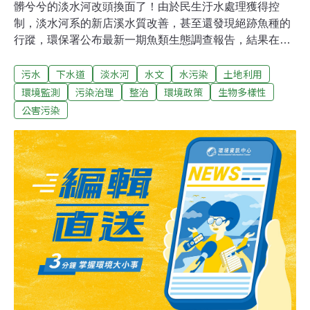
髒兮兮的淡水河改頭換面了！由於民生汙水處理獲得控
制，淡水河系的新店溪水質改善，甚至還發現絕跡魚種的
行蹤，環保署公布最新一期魚類生態調查報告，結果在新
店溪的魚類共發現有38種，比前一年增加了11種，創近年
污水
下水道
淡水河
水文
水污染
土地利用
調查以來新高，其中包括代表水質好的迴流型魚類「日本
禿頭鯊」、消失多年的「翹嘴紅(魚白)」與眼斑厚唇鯊。
環境監測
污染治理
整治
環境政策
生物多樣性
環保署指出，歸功於汙水下水道的接管率提升，包括八
公害污染
里、迪化汙水處理廠處理量增加，淡水河水質獲得改善，
調查顯示，單就新店溪段，魚種數目比起民國91年的調查
結果增加了兩倍，環保署相信，淡水河透過節流外、汙水
處理加上生態工法，淡水河整治成功不是夢，順利的話，
可望在20年左右回復。