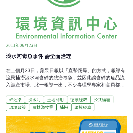
規劃」功能，輕鬆輸入地址或內建景點點位，就可替遊客
找出最佳遊玩路線。「玩樂即時搜」則能秀出當下所在位
置附近的景點、美食、公車站牌與自行車租借站。
2011年06月23日
淡水河毒魚事件 需全面治理
在上個月23日，蘋果日報以「直擊踢爆」的方式，報導有
漁民捕撈淡水河含砷的致癌毒魚，並因此讓含砷的魚品流
入漁產市場。此一報導一出，不少毒理學專家和官員都大
驚失色：「怎麼會發生這種事？」不到一週，新北市和台
砷污染
淡水河
土地利用
循環經濟
公共論壇
北市政府隨即同步公告，淡水河流域大漢溪浮洲橋往下游
至中興大橋水域、新店溪秀朗橋下游朝淡水河口方向連接
環境政策
農林漁牧業
捕撈
環境經濟
至淡水河關渡宮水域，以及台北市轄管基隆河內溝溪匯流
口至下游關渡宮水域，即日起禁止捕撈魚類，違者處以3
萬至15萬元罰鍰。一切只到禁漁為止 新北市和台北市如此