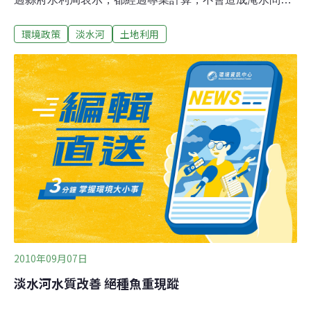
題。工作人員正忙著在淡水捷運站後方的河道中打樁，工
環境政策
淡水河
土地利用
地範圍就超過200公尺長，面積更是大。這個工程名稱叫
做「金色水岸污水及沙洲改善工程」，依照工程設計，原
本是漂浮的沙洲，將完全填河造陸，變成一大塊可供活動
跟景觀的新生地，有當地居民擔心這個工程可能會釀成水
患，已經向監院陳情。看看這塊即將成型的填河造陸新生
地，至少向前佔用了40公尺的河道，不過台北縣政府水利
局河川工程科表示，填河造陸工程有經過水利工程師計
算，不會影響行水問題。水利局還說，這個工程將把以往
污臭的下水道一起改善，但居民還是擔心，萬一像是八八
風災，或是最近南部風災一樣的超大豪雨下在淡水，才是
真正考驗的開始。
2010年09月07日
淡水河水質改善 絕種魚重現蹤