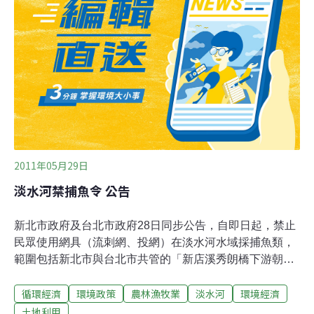
處置方式，看似明快果斷，不過當我們拉長一點時間，詳
細檢視其作為，卻又發現管轄單位的處理態度實在讓人難
以苟同。首先，新北市府農業局在事件發生後，即對外表
達淡水河烏魚、吳郭魚等漁獲量1年僅數百斤，非主力魚
種，數量恐難銷售全台，希望能以此說法安民眾購買魚產
的心。不過，內河的漁撈如果以私下的管道方式進行，官
方如何得知一年有多少數量的漁獲從淡水河被捕撈
2011年05月29日
淡水河禁捕魚令 公告
新北市政府及台北市政府28日同步公告，自即日起，禁止
民眾使用網具（流刺網、投網）在淡水河水域採捕魚類，
範圍包括新北市與台北市共管的「新店溪秀朗橋下游朝淡
水河口方向連接至淡水河關渡宮」水域、新北市轄管「大
循環經濟
環境政策
農林漁牧業
淡水河
環境經濟
漢溪浮洲橋往下游至中興大橋」水域以及台北市轄管「基
隆河內溝溪匯流口至下游關渡宮」水域。民眾若在上述水
土地利用