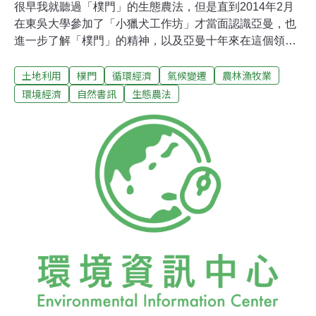
很早我就聽過「樸門」的生態農法，但是直到2014年2月
在東吳大學參加了「小獵犬工作坊」才當面認識亞曼，也
進一步了解「樸門」的精神，以及亞曼十年來在這個領域
熱情的付出。現在亞曼要將累積的寶貴經驗與大家分享，
土地利用
樸門
循環經濟
氣候變遷
農林漁牧業
我十分的欣賞與佩服。我們都知道全球氣候正在暖化，環
境也在快速的惡化；我們也知道這是工業革命後沒有節制
環境經濟
自然書訊
生態農法
使用石化燃料，與人類貪婪掠奪地球有限資源的後果。但
是我們卻沒有料到因全球暖化及環境惡化所帶來的後患，
正以加速的方式威脅我們的生存。如果我們不即刻悔改回
頭，可能在2050年就提前達到升高攝氏兩度的危險門檻。
屆時氣候改變所帶來的衝擊，將是乾旱頻生、農作物大規
模歉收、水資源嚴重缺乏，以及廣大沿海低窪地區因海水
面的快速上升而相繼被淹沒。這個警訊我們不能輕忽，更
不能置之不理。如果不審慎因應，我們這一代就會深嚐這
些可怕的苦果。今天世界的環境現況有如一個人患了癌
症，情況當然十分危急。癌症不必然是絕症，但是