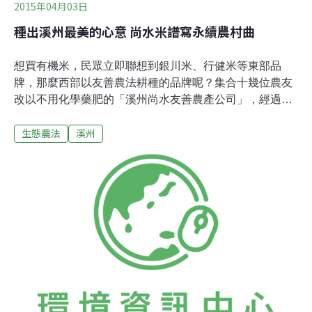
2015年04月03日
種出溪州最美的心意 尚水米譜寫永續農村曲
想買有機米，民眾立即聯想到銀川米、行健米等東部品
牌，那麼西部以友善農法耕種的品牌呢？集合十幾位農友
改以不用化學藥肥的「溪州尚水友善農產公司」，經過三
期作，近十甲農田恢復生態系服務，種出健康無毒的台灣
生態農法
溪州
米，為西部農業永續開路。歷經護水抗爭，溪州農民更珍
惜母親之河，要以珍貴的水澆灌出最健康的稻米。2013年
底來自7甲地、11位農民生產的「尚水米」首度面市，目
前則有11甲地、22位農民加入，提供健康安全的糧食。彩
鷸為鄰春分之前的好天氣，農田裡佈滿秧苗逐漸茁壯，溪
州尚水米契作的幾塊農地，秧苗行距比一般農田來得大，
顯得稀鬆嫩綠。尚水米農民徐進昇第四次插秧，驅使他投
入的動力，一方面來自對自然農法的理念，另一方面，則
來自第一次吃到親手種出來的尚水米之感動。 他將屬於自
己的那部分稻穀，以傳統稻埕日曬，碾出米分送親人，大
家稱讚得彈舌。自己的哥哥弟弟吃了，再吃市售米，都說