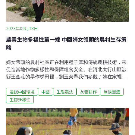
2023年09月18日
農業生物多樣性第一線 中國婦女領頭的農村生存策
略
婦女帶頭的農村社區正在利用種子庫和傳統農耕技術，來
促進當地作物多樣性和保障糧食安全。在河北太行山區涉
縣王金莊的旱作梯田裡，劉玉榮帶我們參觀了她在家裡梯
田種的20種本地老品種豆類。她對當地品種的豆子如數家
透視中國環境
中國
生態農法
友善耕作
氣候變遷
珍，還打趣地分享起當地和豆子相關的諺語。因氣候條件
限制，當地沒有足夠的飼料養殖牲畜，豆類便成為了人們
生物多樣性
蛋白質攝入的主要來源。此外，劉玉榮家自己種了穀子、
玉米及蔬菜食用，另外種了花椒、藥材、核桃當經濟作
物。在相隔1600公里外的雲南麗江，金沙江河谷的石頭
城，當地村民王桂芬也有幾塊梯田，她種植了數十幾種本
地作物，包括三個不同品種的本地玉米、蔬菜及果樹。按