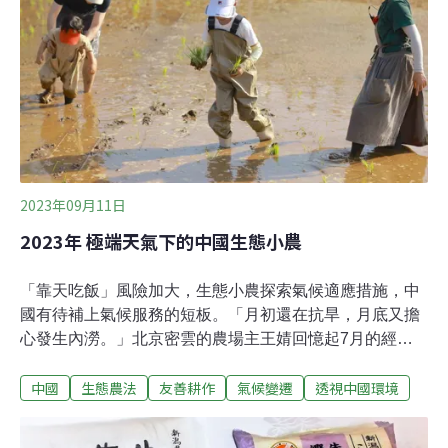
當地的種植傳統，她在果樹下接替栽種了黃豆和油用向日
葵，還在一塊小角落裡種上了豬草（瘤果菊），方便幹完
活後砍上一筐豬草背回去。按照現在的保護本地農業生物
多樣性指引，劉玉榮和王桂芬的做法都堪比教科書。但以
上做法，並非來自明確的政策指導，而是來自於自發的
2023年09月11日
2023年 極端天氣下的中國生態小農
「靠天吃飯」風險加大，生態小農探索氣候適應措施，中
國有待補上氣候服務的短板。「月初還在抗旱，月底又擔
心發生內澇。」北京密雲的農場主王婧回憶起7月的經歷
說。這個夏天，北京經歷了1962年以來歷史第二高溫和
中國
生態農法
友善耕作
氣候變遷
透視中國環境
1883年有氣象紀錄以來最大降水量的暴雨。在大量媒體報
導中，11年前北京721特大暴雨，與兩年前河南鄭州的720
暴雨再度被提起。人們沒有料到，極端天氣紀錄刷新的頻