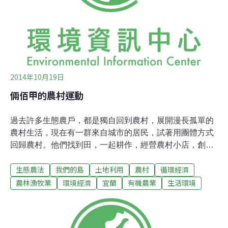
後棄養。不過，東海大學野生動物學實驗室助理陳逸文卻
指出，金門赤腹松鼠的毛色，明顯與台灣不同，加上翁自
保也透露「金門在民國90年後，才有松鼠
2014年10月19日
倆佰甲的農村運動
過去許多生態農戶，都是獨自回到農村，展開漫長孤單的
農村生活，現在有一群來自城市的居民，試著用團體方式
回歸農村。他們找到田，一起耕作，經營農村小店，創造
田園新生活。他們有個心願，不只生產好農作，更想為農
生態農法
我們的島
土地利用
農村
循環經濟
村注入活力，讓種田取代賣地，田園不再流失，永保農村
價值...宜蘭員山的農地上，楊文全和他的夥伴開始春耕前
農林漁牧業
環境經濟
宜蘭
有機農業
生活環境
的整地。借來舊式翻土機，讓大家親身練習，學習翻土技
術。楊文全原本是位城鄉規劃師，長期駐守宜蘭做城鄉設
計，工作久了愛上宜蘭，3年前決定進到農村，推動友善