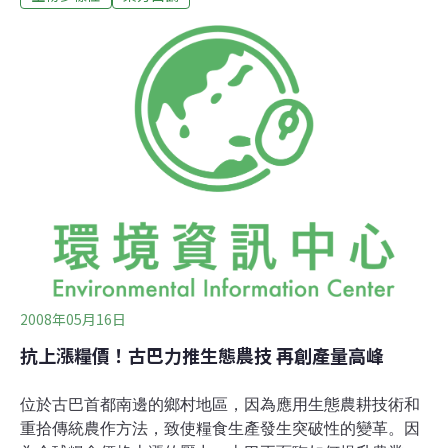
解打造一個沒有直接利益關係的溼地。」位於日本海沿岸
的田結是農業和漁業各半的區域，計有53戶居民。但因為
高齡化和動物破壞，於2006年時該地區內側的山谷放棄了
水田耕作。在窘境當中，2008年4月白鸛飛來休耕的稻
田，居民們被這景象所激勵，進而開始打造溼地。從市公
所職員、該網站會員、國內外研究者、企業志工、以及對
生物有興趣的都市孩子們都來參加如挖穴等等營造溼地的
活動。從遠方來參加的志工們住宿於地區民宿，在公民館
中舉行發表會和居民討論環境地區的營造方法以帶動地區
的快速發展。這裡也成為白鸛的覓食區，以致
2008年05月16日
抗上漲糧價！古巴力推生態農技 再創產量高峰
位於古巴首都南邊的鄉村地區，因為應用生態農耕技術和
重拾傳統農作方法，致使糧食生產發生突破性的變革。因