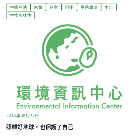
生態補貼
朱鷺
日本
稻田
生態農法
里山
保護和介紹一些面臨危機的傳統農業系統，不只是注重生
活、生產環節，更加重視的是依附農業的生物多樣性、景
生物多樣性
觀、人類代代傳承下來的知識體系（傳統知識）、文化等
多層次概念，讓農業動態地景更具韌性，得以持續保護利
用。這項框架工具由日本詮釋為保護里山里海的方式，
2011年首度申遺，包括石川縣能登半島及新潟縣佐渡島入
列，目前全日本有11處指定為世界農業遺產。
2015年08月22日
照顧好地球，也保護了自己