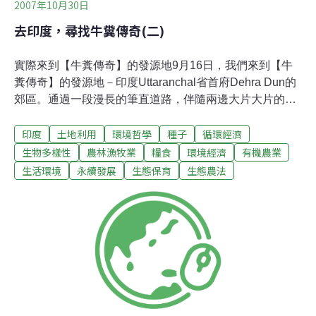
2007年10月30日
去印度，尋找牛糞傳奇(二)
實際來到【牛糞傳奇】的發源地9月16日，我們來到【牛
糞傳奇】的發源地－印度Uttaranchal省首府Dehra Dun的
郊區。通過一段漫長的筆直道路，伴隨兩邊大片大片的農
地，我們終於看到Navdanya基金會的招牌「Bija
印度
土地利用
環境哲學
種子
循環經濟
Vidyapeeth」。(印度文裡，bija意指種子，vidyapeeth意
指教育中心)9月17日到21日，我們在參與Navdanya基金
生物多樣性
農林漁牧業
糧食
環境經濟
有機農業
會與席娃博士共同舉辦的「農業生態學與生態農法」工作
生活環境
永續發展
生態保育
生態農法
坊。工作坊分為生態農法操作方式的專業課程、
Navdanya基金會組織介紹，另外基金會每天也會帶領參
與工作坊的學員實際到Navdanya示範農場參觀有機農作
的操作方式、種子銀行保存種子的方式、與Navdanya基
金會合作的農戶等等。參訪Navdanya－問題省思A. 糧食
自主權－有機農業作為解決貧窮的根本之道第一天參觀示
範農場的行程中，基金會的工作人員Dr. Bhatt便告訴我
們，我