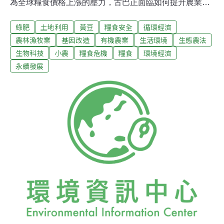
為全球糧食價格上漲的壓力，古巴正面臨如何提升農業生
產力的急切挑戰。在巴塔巴諾市（Batabanó ）的哈瓦納
綠肥
土地利用
黃豆
糧食安全
循環經濟
外緣地區，有許多的農田參與「地方農業革新計畫」
（Programme for Local Agrarian Innovation, PIAL），並
農林漁牧業
基因改造
有機農業
生活環境
生態農法
且在農作與家畜成果上看到明顯的改善。成功的要素似乎
生物科技
小農
糧食危機
糧食
環境經濟
在於努力利用當地天然條件，並且對於創新的想法保持開
永續發展
放的態度，尤其是在作物的多樣化。39歲的巴森納
（Jorge Bársena）擁有歐特馬（La Otmara）農田，同時
也是「4月9日小農合作社」的社長，他表示：「在過去，
我們在動物的飼料上面臨極大的問題。但現在，我們不需
要去買秣草，及可以在肉類和蛋上自給自足。」 巴森納在
4年前加入PIAL計畫，那是由國家農業科學院 （National
Insti