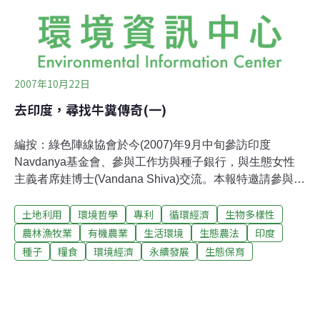
2007年10月22日
去印度，尋找牛糞傳奇(一)
編按：綠色陣線協會於今(2007)年9月中旬參訪印度
Navdanya基金會、參與工作坊與種子銀行，與生態女性
主義者席娃博士(Vandana Shiva)交流。本報特邀請參與人
員分享此行與生物多樣性相關的心得，另有二篇將於
土地利用
環境哲學
專利
循環經濟
生物多樣性
10/30、11/6刊載。Navdanya基金會背景簡介Navdanya
基金會（九種基金會）的前身為印度科學科技與生態研究
農林漁牧業
有機農業
生活環境
生態農法
印度
所之下的一個計畫，由國際知名的席娃博士(Vandana
種子
糧食
環境經濟
永續發展
生態保育
Shiva)所主持，目的在提供環境運動更多直接的支持。
1984年，因察覺慣行農業生產型態有全面改變之必要，於
是正式發展為以農業為關懷主題的基金會。Navdanya的
意思是九種種子，象徵著維持印度人民生活的九類重要糧