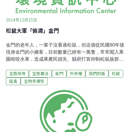
「回不去了！」雖然挲草真很費工，但這一
2014年12月15日
松鼠大軍「偷渡」金門
金門的老年人，一輩子沒看過松鼠，但這個從民國90年後
現身金門的小嬌客，目前數量已經有一萬隻，常常闖入果
園啃咬水果，造成果農民損失。縣府打算抑制松鼠族群的
數量，但如果用毒餌，擔心其他動物誤食，目前只能使用
生態保育
生態農法
金門
外來種
我們的島
松鼠
捕鼠籠抓松鼠...最近金門松鼠橫行，搶食龍眼、木瓜、地
瓜等20多種作物，成為危害農作的動物之一。縣府委託東
猛禽
生物多樣性
海大學研究，初估金門松鼠數量有1萬隻。算一算，金門
人口也不過12萬，也就是說，每12個金門人，就有一隻松
鼠作伴。不過老一輩的金門人回憶，金門過去並沒有松鼠
出現的紀錄，鄉親也很納悶，金門四面環海，松鼠怎麼會
突然出現？到底是從哪裡「移民」過來？走訪主管金門農
林業務的建設處，處長翁自保表示，松鼠有可能是寄生在
台灣貨物船來到金門，或是金門鄉親從台灣帶進來當寵物