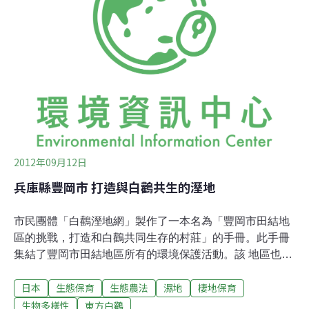
耕作。楊文全找來生態農作前輩賴青松幫忙，在深溝村租
下農地。一開始是幾位朋友一起租，後來越來越多人加
入，他就以「倆佰甲」為名，組成農村團隊，擔任起陪伴
務農的工作。倆佰甲設計了換工的農耕方式，由4到5人組
合，彼此相互合作，解決農村勞力不足的問題，一起務農
比較不會孤單，也更有效率。宜蘭為推動友善種植，鼓勵
農民面對福壽螺問題，以田間捕捉代替使用農藥，縣
2012年09月12日
兵庫縣豐岡市 打造與白鸛共生的溼地
市民團體「白鸛溼地網」製作了一本名為「豐岡市田結地
區的挑戰，打造和白鸛共同生存的村莊」的手冊。此手冊
集結了豐岡市田結地區所有的環境保護活動。該 地區也涵
蓋了登錄於拉姆薩公約的保育溼地：円山川下游和其周邊
日本
生態保育
生態農法
濕地
棲地保育
的水田。拉姆薩公約是以保護濕地為目的的國際公約。
「以田結地區為代表，居民希望保育生態系 統讓許多人暸
生物多樣性
東方白鸛