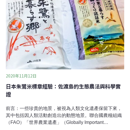
率如此之快。世界氣象組織發布的最新報告顯示， 氣候變
遷相關的災害帶來了嚴重人員傷亡和經濟損失。去年，在
亞洲地區與災害相關的死亡人數中，90%以上是洪水造成
的，其中大部分與巴基斯坦和印度5月和6月的洪水有關。
巴基斯坦的經濟損失最為嚴重，達到150億美元，其次是
中國，超過50億美元。農業是遭受氣候變遷衝擊的第一
線。2022年，中國的旱情幾乎持續了全年——相繼發生了
珠江流域冬春連旱、黃淮海和西北地區春夏旱、長江流域
夏秋連旱。其中，長江流域
2020年11月12日
日本朱鷺米標章經驗：佐渡島的生態農法與科學實
證
前言：一些珍貴的地景，被視為人類文化遺產保留下來，
其中包括因人類活動創造出的動態地景。聯合國農糧組織
（FAO）「世界農業遺產」（Globally Important
Agricultural Heritage Systems，GIAHS）即為一例，藉此