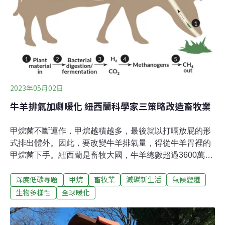
肥環境才能分解，台灣欠缺適合的處理設備，加上無法進
入既有的回收體系，反而讓原本的回收分類混淆，造成更
大的問題。可食用的海藻塑膠淘汰塑膠是一條漫長的道
路，雖然完美的替代品尚未出現，但在大環境的驅
2023年05月02日
牛羊排氣加劇暖化 紐西蘭科學家三策略改造畜牧業
甲烷菌不斷運作，甲烷越積越多，最後就以打嗝放屁的形
式排出體外。因此，要改變牛羊排氣量，得從牛羊胃裡的
甲烷菌下手。紐西蘭是畜牧大國，牛羊總數超過3600萬
隻，超過全國人口7倍，是紐西蘭的經濟命脈，但千萬隻
深度低碳專題
甲烷
畜牧業
減碳新生活
氣候變遷
成天吃飽打嗝放屁的牛羊，排放大量甲烷，也讓政府傷透
腦筋。牛羊等草食動物在消化纖維素後，會以打嗝或放屁
生物多樣性
全球暖化
的形式排放甲烷。紐西蘭政府在2019年淨零目標入法時，
也宣布以2017年為基準，2030年前甲烷排放降低10%；