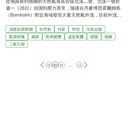
從俄羅斯到德國的天然氣海底管線北溪二號、北溪一號於
週一（26日）偵測到壓力異常，隨後在丹麥博恩霍爾姆島
（Bornholm）附近海域發現大量天然氣外洩，目前外洩點
已高達四處。從空中即可見到，巨大的氣泡不斷地從海中
深度低碳新聞
天然氣
丹麥
甲烷
污染治理
冒出。專家普遍認為，這可能是史上最嚴重的甲烷事故之
一。由於天然氣仍在持續洩漏，管線也沒有遏制氣體外洩
能源危機
減碳
氣候變遷
溫室氣體
德國
瑞典
的機制，難以靠近現場調查。在本週日預期能外洩完全之
二氧化碳
前，專家表示，我們什麼都不能做。由於天然氣的主要成
份為甲烷。甲烷是僅次於二氧化碳的主要溫室氣體，科學
家也十分關注外洩所造成的暖化效應。丹麥預估這次事件
......
01
02
03
12
造成的碳排約等於丹麥一年排放溫室氣體的32%。此外，
洩漏處所屬的國家，或許也要為外洩的碳排買單。一、北
溪一號與北溪二號在哪？有什麼重要性？北溪一號與二號
是從俄羅斯穿過波羅的海到德國的天然氣管線，行經芬
蘭、瑞典、丹麥等國水域。北溪一號管道長約1223公里，
於2011年開始供氣，是俄羅斯往歐洲