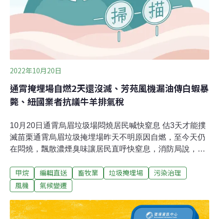
時報報導）
2022年10月20日
通霄掩埋場自燃2天還沒滅、芳苑風機漏油傳白蝦暴
斃、紐國業者抗議牛羊排氣稅
10月20日通霄烏眉垃圾場悶燒居民喊快窒息 估3天才能撲
滅苗栗通霄烏眉垃圾掩埋場昨天不明原因自燃，至今天仍
在悶燒，飄散濃煙臭味讓居民直呼快窒息，消防局說，現
場堆積大量廢棄物，已配合機具開挖、射水，預計3天才
甲烷
編輯直送
畜牧業
垃圾掩埋場
污染治理
能完全撲滅。（中央社報導）彰化芳苑發電風機漏油 周邊
文蛤、蝦污染暴斃彰化縣芳苑鄉有許多養殖業者，包括文
風機
氣候變遷
蛤、草蝦、斑節蝦等，最近有漁民發現蝦子突然暴斃，直
到最近才找到兇手，原來是陸上風機漏油導致，漁民發現