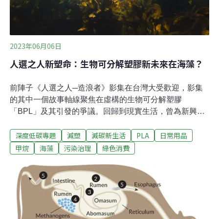
2023年06月06日
人選之人新塑命：生物可分解塑膠新未來在海藻？
前陣子《人選之人─造浪者》影集在台灣大受歡迎，影集
的其中一個故事軸線聚焦在虛構的生物可分解塑膠
「BPL」及其引發的爭議。回歸到現實生活，曾為新興材
料的生物可分解塑膠PLA，也因為難以回收的困境，政府
深度低碳專題
減塑
減碳新生活
PLA
日常用品
宣布將於今年8月率先禁用PLA材質的免洗餐具。不禁讓人
思索，未來世代還有哪些替代塑膠製品的可能。每年全世
甲烷
海藻
污染治理
綠色消費
界製造超過2億噸塑膠垃圾，因為難以分解，進入土地、
流入海洋後造成各式各樣的污染。標榜「生物可分解」的
PLA（聚乳酸）塑膠，一度被業者視為減塑的良方。環保
署卻公告從今年8月起，包括便利商店、連鎖速食店、超
級市場、百貨公司、購物中心等八大場所，不能提供PLA
材質的免洗餐具。原因就在於，PLA必須在特定的工業堆