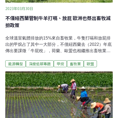
2023年03月30日
不僅紐西蘭管制牛羊打嗝、放屁 歐洲也祭出畜牧減
排政策
全球溫室氣體排放的15%來自畜牧業，牛隻打嗝和放屁排
出的甲烷占了其中一大部分，不僅紐西蘭去（2022）年底
傳出要課徵「牛屁稅」，荷蘭、歐盟也相繼推出畜牧業污
染管制措施。這些政策是否會加速畜牧轉型，或是會讓肉
能源轉型
深度低碳專題
甲烷
畜牧業
歐盟
品或乳品的採購轉往管制較鬆的產地，農民面臨新挑戰。
畜牧業管制加嚴 歐盟、紐西蘭、荷蘭相繼推新政策甲烷是
僅次於二氧化碳的第二大溫室氣體。根據國際能源署
（IEA），牛隻是農業甲烷排放的主要來源，2022年農業
甲烷排放量達142公噸，是石油業甲烷排放量的三倍。為
對抗氣候變遷，超過150國簽下「全球甲烷承諾」
（Global Methane Pledge），目標是2030年將大氣中的
甲烷減少30%。紐西蘭政府創下首例，打算根據飼養的牲
畜數量、使用的肥料和能源效率等因素向農民徵稅，俗稱