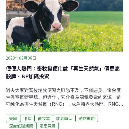
氣候大會（COP26）上發佈的強化氣候行動的聯合宣言。
中國在這份宣言中承諾，將在COP27前制訂一份全面、有
力度的甲烷國家行動計劃，並爭取在21世紀20年代取得控
制和減少甲烷排放的顯著效果。
2023年02月08日
便便大熱門：畜牧糞便化做「再生天然氣」價更高
殼牌、BP加碼投資
過去大家對畜牧場糞便避之唯恐不及，不僅惡臭、還會產
生溫室氣體甲烷。但近年，它化身為沼氣發電的來源，還
可純化為再生天然氣（RNG），成為商界大熱門。RNG除
了當作一般天然氣販售外，還因減少甲烷排放而多了一筆
美國
甲烷
畜牧業
能源轉型
動物糞便
環境補貼，糞便成為外媒筆下的「褐金」（Brown
gold）。不過，關心氣候的專家與倡議人士擔心，糞便變
深度低碳新聞
溫室氣體