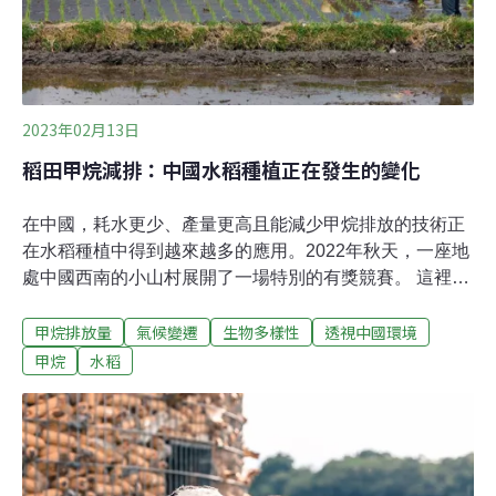
「牛屁稅」。
2023年02月13日
稻田甲烷減排：中國水稻種植正在發生的變化
在中國，耗水更少、產量更高且能減少甲烷排放的技術正
在水稻種植中得到越來越多的應用。2022年秋天，一座地
處中國西南的小山村展開了一場特別的有獎競賽。 這裡正
在探索一種與氣候變遷息息相關的水稻種植模式，而有獎
甲烷排放量
氣候變遷
生物多樣性
透視中國環境
競賽正與此相關——這種可以減少稻田甲烷排放的新模式
和傳統模式的產量分別是多少。村民們把自己的答案寫在
甲烷
水稻
白色的紙片上，投進了兩個分別標有「新型」和「常規」
的紅色盒子裡。 投票結束後，現場測量的結果很快出爐：
新模式產量增加了大約20%。發生在小山村裡的這一幕是
中國民間探索稻田甲烷減排的一個縮影，呼應著中美兩國
2021年在《聯合國氣候變遷框架公約》第26次締約方會議