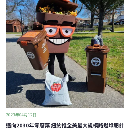
2050年甲烷排放降低24%至47%。然而，放屁打嗝乃是牛
羊自然生理現象，政府無法禁止，更不可能要人民少賺
錢，於是將希望寄託在科學上。一般動物無法將植物纖維
素轉換為能量。但牛羊等草食動物演化出一套與微生物合
作的特殊消化系統。牛羊擁有四個胃，其中最大的胃──瘤
胃（Rumen）含有能分解纖維素的大量微生物，以及一群
被稱為甲烷菌（methanogen）的古細菌（Archaea）。微
生物進行
2023年04月12日
邁向2030年零廢棄 紐約推全美最大規模路邊堆肥計