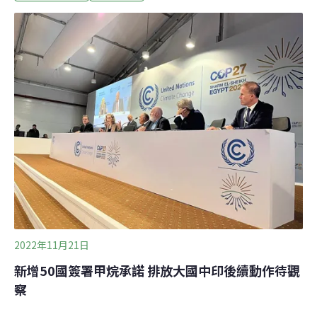
褐金後，反而會激勵牧場增加規模，失去減少甲烷排放的
初衷。號稱更永續 RNG成熱門能源 石油公司加碼投資
《衛報》報導，美國將糞便轉為能源的投資在過去幾年快
速增加。加州、威斯康辛州和紐約州等畜牧發達的州特別
明顯。去（2022）年美國通過《降低通膨法案》
（Inflation Reduction Act），祭出多項獎勵再生能源與減
碳措施後，這項生意更加熱門。
2022年11月21日
新增50國簽署甲烷承諾 排放大國中印後續動作待觀
察