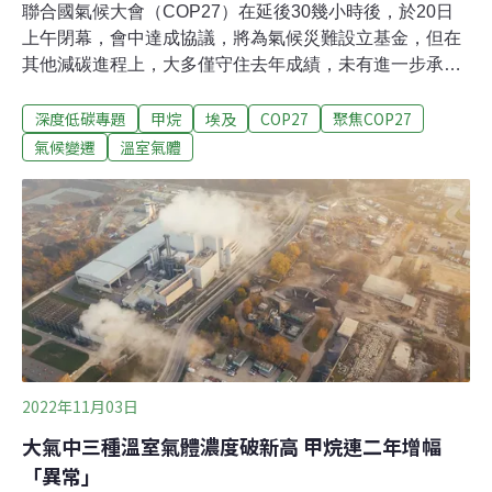
聯合國氣候大會（COP27）在延後30幾小時後，於20日
上午閉幕，會中達成協議，將為氣候災難設立基金，但在
其他減碳進程上，大多僅守住去年成績，未有進一步承
諾。 去年所提的「全球甲烷承諾」（Global Methane
深度低碳專題
甲烷
埃及
COP27
聚焦COP27
Pledge），今年增加約50個簽署國，承諾減少甲烷排放。
不過，中、印兩大甲烷排碳大國均未加入。甲烷是全球第
氣候變遷
溫室氣體
二大溫室效應來源，暖化能力是二氧化碳的數十倍。在17
日的部長級會議中，中國氣候特使解振華曾「意外現
身」，他指出中國的甲烷減排策略正在批准程序中，但未
加入承諾。150國加入全球甲烷承諾 中、印未加入去年聯
合國氣候大會（COP26）中， 在美國與歐盟聯手倡議
下，105個國家簽署「全球甲烷承諾」，宣示要甲烷在
2030年前減少30%（相較於2020年水準）。經過一年，在
17日討論甲烷的部長級會議中，美國氣候特使凱瑞（John
Kerry）宣布， 已有150多國加入該項承諾，並
2022年11月03日
大氣中三種溫室氣體濃度破新高 甲烷連二年增幅
「異常」