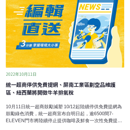
後通報村長，村長鄭鵬豐說，目前了解有2家漏油，已通
報但無法確定災損情形。彰化縣養殖協會副總幹事許永坤
就說，風機漏油不僅影響道路，若流入堤岸與養殖岸的混
泥土上，會滲入養殖池內，並附著在池底的藻類上面，其
中以吃藻類與微生物的白蝦將會首當其衝，成為第1個受
污染死亡的物種。目前白蝦已經連續3天接獲到養殖戶通
報，已經出現暴斃死亡的情形，研判接下來文蛤在一週左
右也會陸續暴斃，目前已經要求相關廠商到場視
2022年10月11日
統一超商停供免費提網、屏南工業區劃空品維護
區、紐西蘭將開徵牛羊排氣稅
10月11日統一超商鼓勵減塑 10/12起陸續停供免費提網為
鼓勵綠色消費，統一超商宣布自明日起，逾6500間7-
ELEVEN門市將陸續停止提供咖啡及鮮食一次性免費提
網，若消費者忘記帶購物袋仍可加價購買，估未來1年將