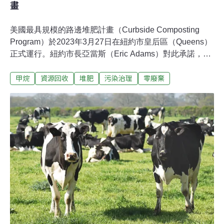
畫
美國最具規模的路邊堆肥計畫（Curbside Composting
Program）於2023年3月27日在紐約市皇后區（Queens）
正式運行。紐約市長亞當斯（Eric Adams）對此承諾，將
於20個月內讓路邊堆肥服務擴大至該市管轄的所有行政
甲烷
資源回收
堆肥
污染治理
零廢棄
區。紐約網路媒體《Gothamist》指出，由於缺乏資金挹
注，紐約市的堆肥計畫多年來並沒有太大的進展，僅有少
數的社區會提供路邊堆肥服務，全市觸及率甚至不到
40％。對此，紐約市衛生局（DSNY）希望藉由本次的擴
大路邊堆肥計畫，增加整個紐約市的路邊堆肥覆蓋率。紐
約市政府表示，這項新式的路邊堆肥收集服務最早在2022
年10月3日於皇后區試運行，無論是過期食物、廚餘、落
葉或其它可用於製造堆肥的食品及庭院廢棄物，皇后區的
居民皆可將這些廢棄物交給每週前來收取的清潔隊員，亦
可放入街道上的智慧堆肥箱內。在試運行的3個月中，紐
約市政府這項標榜免費、自動化且全年無休的