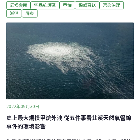
氣候變遷
空品維護區
甲烷
編輯直送
污染治理
能減少逾354噸塑膠垃圾產生、約等於711噸碳排。為鼓勵
民眾自備購物袋使用，統一超商表示，民眾未來消費時忘
減塑
屏東
記攜帶購物袋，結帳時可加價購買更加耐用、好收納的提
袋，可依使用習慣和功能性選擇尺寸，且能重複使用，減
少一次性垃圾產生。（中央社報導）北農推新摺疊籃回收
系統 目標取代一次性紙箱台北農產運銷公司今天表示，蔬
果新式摺疊籃回收循環系統已上路，除可降低農民包裝成
本，還能達到節省收納空間、垃圾減量等優點，目標為取
代一次性使用的紙箱。
2022年09月30日
史上最大規模甲烷外洩 從五件事看北溪天然氣管線
事件的環境影響