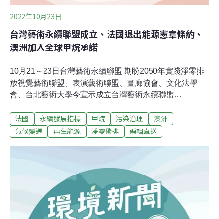
2022年10月23日
台灣藝術永續聯盟成立、法國退出能源憲章條約、
澳洲加入全球甲烷承諾
10月21～23日台灣藝術永續聯盟 期盼2050年實踐淨零排
放視覺藝術聯盟、表演藝術聯盟、畫廊協會、文化法學
會、台北藝術大學今宣示成立台灣藝術永續聯盟
（TASA），並於2022台北藝博發表「綠色宣言及行動計
法國
永續發展指標
甲烷
污染治理
澳洲
畫」，宣告台灣藝術永續聯盟深信藝術的價值，面臨氣候
變遷，呼應「台灣2050淨零排放路徑」及聯合國永續發展
氣候變遷
再生能源
淨零碳排
編輯直送
目標（SDGs，Sustainable Development Goals）的共同
行動，希望為世界帶來改變和永續。台灣文化法學會與台
北藝術大學分別於2022年9月27日及10月19日加入「台灣
藝術永續聯盟」；為響應聯合國SDGs及行政院國家永續
發展委員會之目標，2022台北藝博加入畫廊氣候聯盟
（Gallery Climate Coalition，簡稱GCC），共同為減少視
覺藝術領域的碳排放以及實踐零浪費的目標努力。（自由