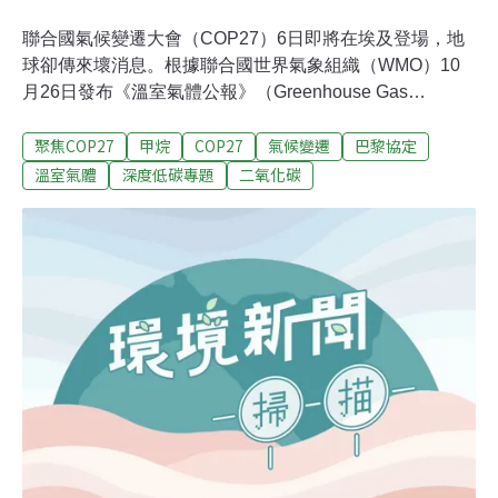
聯合國氣候變遷大會（COP27）6日即將在埃及登場，地
球卻傳來壞消息。根據聯合國世界氣象組織（WMO）10
月26日發布《溫室氣體公報》（Greenhouse Gas
Bulletin），2021年大氣中二氧化碳、甲烷和一氧化二氮
聚焦COP27
甲烷
COP27
氣候變遷
巴黎協定
這三種主要溫室氣體的濃度都創下新高，甲烷更是連兩年
創下最大增幅。《溫室氣體公報》發布隔日，聯合國環境
溫室氣體
深度低碳專題
二氧化碳
規劃署（UNEP）也發表年度報告指出，各國承諾的溫室
氣體減量規劃仍然不足，可能導致本世紀地球平均溫度上
升2.8 °C 。聯合國警告，如不能加快行動腳步，全球將面
臨一場災難。