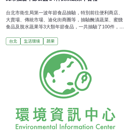
台北市衛生局第一波年節食品抽驗，特別前往便利商店、
大賣場、傳統市場、迪化街商圈等，抽驗醃漬蔬菜、蜜餞
食品及脫水蔬果等3大類年節食品，一共抽驗了100件，結
果發現14件品質檢驗不符合規定，不合格率達14％。包括
台北
生活環境
蔬果
萬華正峰商行販售「珍珠脯」遭檢出苯甲酸每公斤3.84公
克，產品來源自嘉義縣泉利農產；另外家樂福大直分店販
售的散裝櫻花葡萄果，也遭檢出苯甲酸及環己基代磺醯胺
酸鹽超量；濱江市場18、17攤商販售的酸菜，苯甲酸超標
1倍多，不過二氧化硫超標53倍，產品來源自嘉義嘉溪果
菜生產合作社；另外1件販售自惠康頂好超市的酸菜心，
產品來源自家樂食品，連續2年稽查不合格，驗出漂白劑
「二氧化硫」。衛生局已經要求不合格產品，立即下架，
另外這波稽查，也抽驗55件包裝食品標示，6件不符合規
定，違規原因多是沒有詳實標示食品添加物名稱，違反食
品衛生管理法，可處製造業者或責任廠商3萬元以上、300
萬元以下；或4萬元以上、2