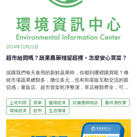
2014年11月21日
超市給問嗎？蔬果農藥殘留超標，怎麼安心買菜？
採購我們每天食用的新鮮蔬果時，你都到哪裡購買呢？傳
統市場蔬果總類多，攤位多元，也有和菜販互動交流的親
切感；量販店、超市貨架乾淨整潔，單店種類齊全，可一
次購足，方便省時；也有人選擇透過網路，向販賣農產品
土地利用
蔬果
循環經濟
認識連鎖商店
農林漁牧業
的銷售平台一次訂購一週蔬果，郵寄到家。我們都希望吃
到新鮮美味又安全的蔬菜水果，但是經由上述各種通路購
環境經濟
超市
生活環境
買的蔬果，除了新鮮、美味，是否是安全無毒的呢？蔬果
農藥殘留監測 每月10%不合格在一個正常運作的銷售系統
中，照理一件蔬果從生產到銷售至消費者手中，有多重的