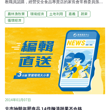
教職員認購，經營安全食品專賣店的家長會常務委員孫文
昌獲悉，日前與校方簽訂契約販售，未來所得將部分捐做
農林漁牧業
環境經濟
土地利用
嘉義
蔬果
公益使用。嘉智校長許碧雲表示，目前校內約有340位學
童，闢建樂活農場用意，主要是讓孩子們透過栽種認識蔬
循環經濟
果、培養工作能力，透過園藝治療，沉澱情緒，課程推出
後效果頗佳，1公頃的農地，夏天以稻米、芋頭、根莖蔬
菜為主；冬天則是種植葉菜類。收成蔬果除參與耕作學童
可帶回家，另也開放校內教職員工以每斤10元認購，為了
讓眾人吃的安全又健康，種植過程均沒有噴灑化學藥劑
外，還有嘉大農園藝系技術指導的防蟲液「葵無露」，由
於品質佳、有機又無毒，常常一推出就銷售一空。
2014年01月07日
北市抽驗年節食品 14件醃漬蔬果不合格