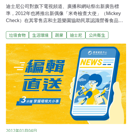
迪士尼公司對旗下電視頻道、廣播和網站祭出新廣告標
準，2012年也將推出新偶像「米奇檢查大使」（Mickey
Check）在其零售店和主題樂園協助民眾認識營養食品及
菜單項目。迪士尼公司（Walt Disney Company）5日領先
垃圾食物
生活環境
蔬果
迪士尼
公共衛生
美國各大媒體，率先宣布自2015年起旗下電視頻道和網站
禁播垃圾食物廣告，以協助孩童對抗肥胖。提倡年輕人健
康飲食的第一夫人蜜雪兒‧歐巴馬（Michelle Obama）5日
也出席迪士尼在華盛頓的這項里程碑宣布記者會。她說：
「這項新行動確實為我們孩子的健康改變遊戲規則。」她
指出：「這是1家美國大公司，全球品牌，但他確實改變
做生意的方式，讓我們的孩子可以更健康生活。」迪士尼
聲明，迪士尼頻道、迪士迪XD、DisneyJunior、迪士尼電
台（Radio Disney）及迪士尼所屬的兒童網站所有食物飲
料廣告，自2015年起都需符合其規定的營養指導方針。
「營養指導方針和聯邦
2012年01月04日