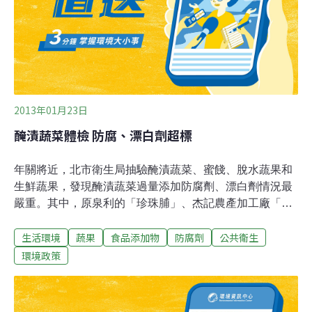
東區分署說明，當交通部公路總局公布「蘇花公路交通中
斷」，分署即依據「蘇花公路中斷農產品運費補助作業程
序」啟動運費補助機制，對於繞行南
2013年01月23日
醃漬蔬菜體檢 防腐、漂白劑超標
年關將近，北市衛生局抽驗醃漬蔬菜、蜜餞、脫水蔬果和
生鮮蔬果，發現醃漬蔬菜過量添加防腐劑、漂白劑情況最
嚴重。其中，原泉利的「珍珠脯」、杰記農產加工廠「酸
菜」和海山蜜餞廠「調理話梅」，已是連續第2年未通過
生活環境
蔬果
食品添加物
防腐劑
公共衛生
查驗。衛生局抽驗100件醃漬蔬菜、蜜餞和脫水蔬果，27
件不合格，7件超量添加調味劑、7件超量添加防腐劑，另
環境政策
有4件違規加入合成莧紅色素。蜜餞違規主因是超量的糖
精、環己基（代）磺醯胺酸鹽等，醃漬蔬菜是苯甲酸等防
腐劑超量。南北什糧行販售的原泉利「珍珠脯」、海山蜜