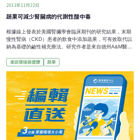
2013年11月22日
蔬果可減少腎臟病的代謝性酸中毒
根據線上發表於美國腎臟學會臨床期刊的研究結果，末期
慢性腎病（CKD）患者的飲食中添加蔬果，可有效取代以
鈉為基礎的鹼性補充療法。研究作者是來自德州A&M醫學
院的Nimrit Goraya醫師等人。常用檸檬酸鈉幫助改善CKD
漫談環境與健康
蔬果
患者的代謝性酸中毒。即便如此，在那些腎絲球過濾速率
相當低的CKD病患，仍常見代謝性酸中毒；這類病患通常
也常見鹼性治療的副作用風險，可能包括增加高血壓和/或
容積控制風險。 作者們寫道，工業化社會的典型飲食
中，產酸和產鹼蛋白質的比值相當高，而產鹼蛋白質大多
是蔬果類，增加蔬果可改善CKD的代謝性酸中毒且避免添
加Na+的併發症。為了測試這個假設，這些研究者隨機指
派71名有高血壓的第4期CKD病患分為兩組。一組在飲食
中添加蔬果、為期一年。由一個食物銀行免費提供蔬菜，
且由營養師配方。這組的研究對象並沒有具體的飲食指
導，並可依他們自己的希望在飲食增加水果和蔬菜。另一