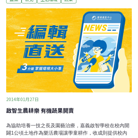
「凡殺同（Famoxadone）0.05ppm」；義式古拉爵中和
環球店供應之「甜椒」檢出農藥「得克利
（Tebuconazole）0.02ppm」以及批貨來源為高雄市美濃
區的汐止無招商攤商販售之「茄子」，檢出殘留農藥「賓
克隆（Pencycuron）0.07ppm」，已分別函請雲林縣衛生
局、臺北市政府衛生局及高雄市政府衛生局追辦，可依法
處6萬元以上5,000萬元以下罰鍰。衛生局食品藥物管理科
長林冠蓁表示，「凡殺同」為殺菌劑，攝取高劑量恐導致
體重下降、肝臟損傷、微溶性貧血等症狀；殺蟲劑「得克
利」高濃度吸入可能引起鼻、喉嚨和呼吸道發炎，過量攝
食可能引
2014年01月27日
啟智生農耕樂 有機蔬果開賣
為協助培養一技之長及園藝治療，嘉義啟智學校在校內開
闢1公頃土地作為樂活農場讓學童耕作，收成則提供校內