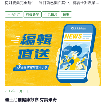
從對農業完全陌生，到目前已樂在其中。鄭育士對農業原
是門外漢，然可能是在東山區鄉下長大的孩子，加上6個
土地利用
有機農業
生活環境
蔬果
月來幾乎每天跟著爸媽下田，很快就進入狀況，甚至買了
一輛小貨車，利用週末假日北上有機市集推銷自家生產的
有機蔬果，對於有消費者質疑蔬果賣相不好，只能努力地
解說有機種植的過程。他說，推廣有機農業應往下扎根，
例如從國小教育、營養午餐著手，此外，農委會目前在台
北市希望廣場僅設置7個有機蔬果攤位，且隔週休才能前
往擺攤，每攤1年內不得擺攤超過10次，限制有機蔬果的
推廣，建議政府單位也能多輔導設置有機市集，甚至週末
假期也能開放公共空間讓農民販售有機蔬果。
2012年06月06日
迪士尼推健康飲食 有請米奇