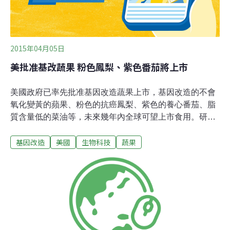
2015年04月05日
美批准基改蔬果 粉色鳳梨、紫色番茄將上市
美國政府已率先批准基因改造蔬果上市，基因改造的不會
氧化變黃的蘋果、粉色的抗癌鳳梨、紫色的養心番茄、脂
質含量低的菜油等，未來幾年內全球可望上市食用。研究
評估，消費者食用該等食品有益健康，可忽視基因改造的
基因改造
美國
生物科技
蔬果
影響。美國聯邦農業部負責監督轉基因生物（GMO）法規
的官員邁克爾•弗爾克（Michael Firko）表示，消費者一旦
瞭解基因改造食品的好處，將更能接受基改技術。