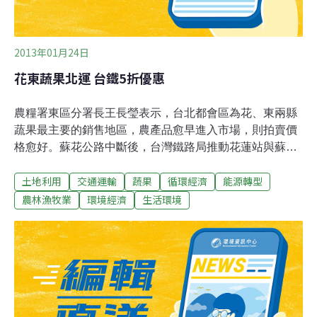
組處方一年，每天
2013年01月24日
花東蔬果北運 台鐵5折優惠
農糧署東區分署長王長瑩表示，台北都會區為花、東兩縣
蔬果最主要的銷售地區，農產品愈早進入市場，則拍賣價
格愈好。蘇花公路中斷後，台灣鐵路局推動花蓮站與蘇澳
新站間火車加掛平車運輸作業，並給予運費5折優惠，一
土地利用
交通運輸
蔬果
循環經濟
能源轉型
台平車可減少約1785元運輸費用，以協助農民運輸及減輕
成本負擔。以往貨車於17時20分自花蓮發車，至蘇澳新站
農林漁牧業
環境經濟
生活環境
領車後再趕往至台北批發市場進場拍賣，往往已為翌日凌
晨一時，影響拍賣價格甚鉅。 配合農產品北上運輸車班提
前1小時，農民進行蔬果採收、集貨作業提前，鐵路局亦
同意下午4時20分開車，幫助花東地區農產品即早進入台
北果菜市場批發，讓農產品有較好的銷售價格。鐵路北運
提早發車，提高花東地區蔬果北運時效。 王分署長進一步
表示，農糧署補助農產品運費價差，降低農民負擔農糧署