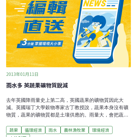
餞廠「調理話梅」，和北投市場283號攤賣的杰記農產加
工廠「酸菜」，去年也同樣不合格。湖光市場全美珍肉舖
賣的「化核甜梅」，環己基（代）磺醯胺酸鹽含量為26.1
公克，是標準值的26倍多，違規情形最嚴重。 生鮮蔬果
農藥殘留，有全聯建國分公司和惠康百貨師大分公司的柳
丁，大潤發南湖分公司的包心白菜，及台北農產的檸檬、
百香果等。
2013年01月11日
雨水多 英蔬果礦物質銳減
去年英國降雨量史上第二高，英國蔬果的礦物質因此大
減。英國瑞丁大學穀物專家古丁教授說，蔬果本身沒有礦
物質，蔬果的礦物質都是土壤供應的。雨量大，會把蔬果
吸收的礦物質沖掉，所以今年英國蔬果含有的硝酸鹽、硫
蔬果
循環經濟
雨水
農林漁牧業
環境經濟
酸鹽都比正常的量要少。古丁說，他也發現今年英國小麥
裡的鐵和鋅比往年少了1/3。他說，吃素的人鐵、鋅、銅等