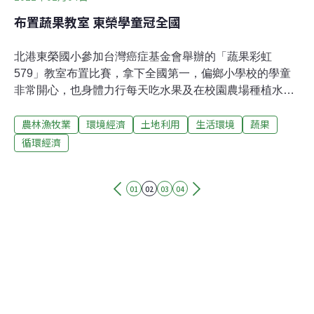
布置蔬果教室 東榮學童冠全國
北港東榮國小參加台灣癌症基金會舉辦的「蔬果彩虹
579」教室布置比賽，拿下全國第一，偏鄉小學校的學童
非常開心，也身體力行每天吃水果及在校園農場種植水
果，並帶動全家人一起吃水果，預防癌症與文明病。全校
農林漁牧業
環境經濟
土地利用
生活環境
蔬果
只有50餘名學生的東榮國小，師生們感情像是家人般，只
要參加比賽，幾乎都是全校總動員，去年底學童們得知要
循環經濟
參加「蔬果彩虹579」教室布置比賽，師生全校總動員動
手布置，還製作蔬菜人活動劇場與彩繪蔬果圍牆。日前比
01
02
03
04
賽公布成績，東榮國小拿下全國第一名，消息傳回，全校
師生非常開心，並決定延續這個有意義的活動，駐校藝術
種子教師薛惠玲除了在學校推廣吃蔬果，也到其他學校授
課，教導孩子健康飲食習慣。薛惠玲說，「蔬果彩虹
579」這句話就是吃蔬果的重要參考，5是指兒童一天至少
要吃5份蔬果，成人女性7份、男性9份，彩虹意指各種顏
色蔬果的營養份不盡相當，應多色多樣均衡攝取，其中蔬
菜一份約為一碗生菜或半碗熟菜，水果約為一個拳頭大