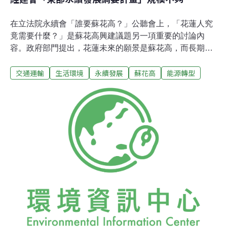
在立法院永續會「誰要蘇花高？」公聽會上，「花蓮人究
竟需要什麼？」是蘇花高興建議題另一項重要的討論內
容。政府部門提出，花蓮未來的願景是蘇花高，而長期在
花蓮生活的人士，則提出完全不同的圖像。反對蘇花高的
交通運輸
生活環境
永續發展
蘇花高
能源轉型
花蓮在地民眾表示，蘇花高興建後，預估每日帶來6萬輛
車流、20萬的人潮，在經濟效益上，究竟對人口36萬、軍
公教農民占95%的花蓮有什麼好處？95%的花蓮人，有什
麼理由應該接受這6萬車潮帶來的市區停車問題、為什麼
要犧牲新鮮的空氣、大山大水藍天，來換取西部的污染？
他質疑，花蓮縣政府在2000年進行的民調，有8成民眾支
持蘇花高，但民調的有效份數卻只有390份。花蓮當地的
報紙，每天都在說：蘇花高是花蓮人的希望。在花蓮居住
兩年，準備拍攝紀錄片的導演蕭菊貞也表示，政府是否讓
人民看到了花蓮的優勢，花蓮需要什麼，政府對外釋出
「高速公路好，所有東西都會好」、「因為失業率高、所
以要蘇花高」的迷思，在釋放訊息上不夠嚴謹