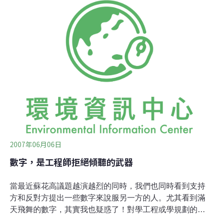
來講也可能花費不少時間，對於趕時間的旅客來說的確是
不太方便！我發現在這個相對拉長時間的旅運過程中，或
許坐車做得有些累了，但當我可以靜下心來思考時，其實
整個旅程讓我觀察到更多的是捷克鄉間寧靜、和諧的傳統
農村景致，也讓我得以短暫脫離布拉格市區擁擠、嘈雜的
那一面，充分享受片刻的靜諡，瞬時間有種想多待在小鎮
幾天的衝動。我經常想到，其實在台灣，東部始終是我最
愛的地區，因為我可以安靜的度過幾天完全屬與自己的假
期，這不是走馬看花式的旅遊，這裡卻是讓我得以身心都
能暫時放鬆的好山好水。相對比台灣的蘇花高爭議，蘇花
高
2007年06月06日
數字，是工程師拒絕傾聽的武器
當最近蘇花高議題越演越烈的同時，我們也同時看到支持
方和反對方提出一些數字來說服另一方的人。尤其看到滿
天飛舞的數字，其實我也疑惑了！對學工程或學規劃的人