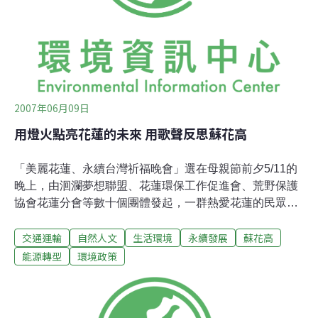
係，都是為了讓台灣這塊土地更好一起努力，沒有將蘇花
高等四大開發案排入環評大會，有正當理由，不是為了怕
環評委員審查。
2007年06月09日
用燈火點亮花蓮的未來 用歌聲反思蘇花高
「美麗花蓮、永續台灣祈福晚會」選在母親節前夕5/11的
晚上，由洄瀾夢想聯盟、花蓮環保工作促進會、荒野保護
協會花蓮分會等數十個團體發起，一群熱愛花蓮的民眾在
吹著太平洋海風與花蓮寧靜的大山相伴，相邀聚集在這在
交通運輸
自然人文
生活環境
永續發展
蘇花高
太平洋左岸的花蓮市六期重劃區，是希望能夠在蘇花高速
公路計畫的爭議時節，表達他們不同的聲音，期待政府能
能源轉型
環境政策
提出更好的替代方案，取代蘇花高的興建。在淡淡鹽味的
海風裡，民歌運動之父胡德夫與花蓮在地老中青三代的團
體，透過歌聲、行動劇、言語分享和點燈祈福，與大家思