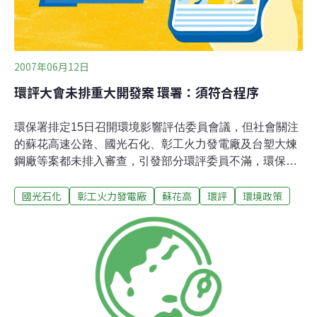
2007年06月12日
環評大會未排重大開發案 環署：須符合程序
環保署排定15日召開環境影響評估委員會議，但社會關注
的蘇花高速公路、國光石化、彰工火力發電廠及台塑大煉
鋼廠等案都未排入審查，引發部分環評委員不滿，環保署
表示，對環評大會應審查那些開發案沒有預設立場，一切
國光石化
彰工火力發電廠
蘇花高
環評
環境政策
都須符合法定程序。15日的環評大會排定審查大鵬灣風景
區土石採取計畫等四個開發案環評，而受關注的蘇花高等
四案未排入審查，黃光輝表示，蘇花高案與國光石化案還
在專案小組會議階段，也在等待開發商補件；彰工火力發
電廠開發案2天前已由開發商自行撤案；台塑大煉鋼廠案
則因開發廠認為徐光蓉、周晉澄、文魯彬、李根政、詹順
貴5位環評委員執行職務有偏頗之虞，環保署法規會已要
求環評委員說明。他指出，環保署與環評委員是夥伴關