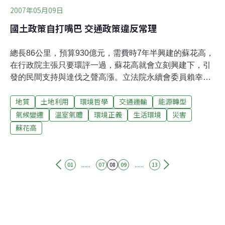
2007年05月09日
國土政策自打嘴巴 交通政策違反常理
總長86公里，預算930億元，需費時7年半興建的蘇花高，
在行政院主張只要環評一過，蘇花高就會立刻興建下，引
發的民間支持與達伐之聲高漲。立法院永續會委員賴幸媛
認為，這是攸關全國的公共政策，卻未經過充分公開討
地質
土地利用
環境哲學
交通運輸
能源轉型
論，且民眾獲取的資訊不足，究竟花東人需要什麼樣的願
景，一條高速公路是否就等於經濟永續繁榮，蘇花高對東
氣候變遷
溫室氣體
環境正義
生活環境
災害
部環境破壞造成疑慮，不建蘇花高，其他的替代方案為
蘇花高
何？昨（8）日在立法院舉行的公聽會，民間保育團體、
學者、花蓮民眾、藝文界人士，以高分貝質疑政府國土開
發政策自打嘴巴、交通政策無視全球推動大眾運輸趨勢，
......
......
01
07
08
09
13
違背常理、忽視台灣環境惡化指標，此外，政策也未充分
告知在地民眾、加入民眾參與。蘇花高挑戰台灣環境本質
政府自賞嘴巴台灣生態學會台北工作站主任廖本全，拿出
經建會所提的「國土復育策略暨行動方案」及「國土復育
條例」，指出蘇花高的興建明顯與政府政策相違背。政府