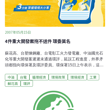
濟掛帥為圭皋，此等舊時代全國交通網計畫包括6條橫貫
公路、環島快速公路網等等；而1990年代以降，過往以農
林培養工商等，過度開發之肇災運動超越飽和或臨界
2007年05月15日
4件重大開發案拖不送件 環委莫名
蘇花高、台塑煉鋼廠、台電彰工火力發電廠、中油國光石
化等重大開發案遲遲未通過環評，延誤工程進度，外界矛
頭都指向環保署及環評委員。環保署15日上午表示，這些
開發單位未按時間補件，根本無從環評。環評大會原本每
中油
台電
循環經濟
環境政策
環境經濟
工業
個月開一次，但4月無案可審，環評大會被取消，5月4日
大會也流會。至於專業小組細部審查會議原先每天都有2
蘇花高
環評
至3個會議，現在1個星期只有3、4個審查會。外界認為台
塑、台電、中油及國工局等單位機構刻意遲交補件資料，
目的就是想拖過現任第6任環評委員的任期。工商界普遍
認為，這屆部分環評委員審查標準過，新任環委下手可能