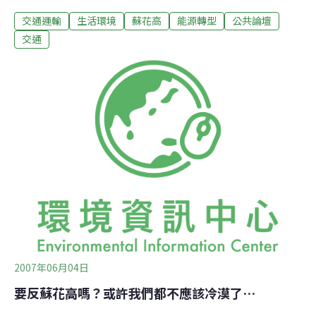
來說，數字是我們生活的「必需品」，所有的規劃、評
交通運輸
生活環境
蘇花高
能源轉型
公共論壇
估，在交通界都有一套評估基準。數字可以協助決策，當
然也可以拿來當作拒絕傾聽的武器……接下來的數據，是
交通
我這幾天在新聞上看到、聽到，或者是我個人自己簡單估
算的一些心得分享。數字不是絕對，所以歡迎各位有疑義
者可以討論或發表自己的看法。【事故統計】蘇花公路 =
危險公路？？蔡堆部長在日前曾提到：「民國90至95年蘇
澳至花蓮市北郊路段發生死亡交通事故133件、142人死
亡，38人受傷，蘇花公路的死亡率、肇事率分別為西部高
速公路的13倍、16倍。」
2007年06月04日
要反蘇花高嗎？或許我們都不應該冷漠了…