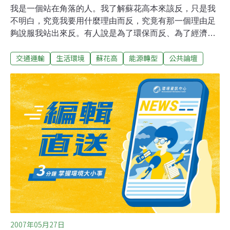
我是一個站在角落的人。我了解蘇花高本來該反，只是我
不明白，究竟我要用什麼理由而反，究竟有那一個理由足
夠說服我站出來反。有人說是為了環保而反、為了經濟而
反、為了花蓮而反、為了生命而反… 我相當清楚這些對很
交通運輸
生活環境
蘇花高
能源轉型
公共論壇
多人而言是非常強烈的動機，但這攸關永續的議題與關
懷，卻打破不了我冷漠的態度，我承認我的自私，短視的
只看到了現在的生活，因為…蘇花高還沒蓋… 它還沒影響
到我…而也影響不到我…因為我只是個花蓮的過客…我是
個學生…從外地來的學生…我自私的想著…花蓮人當地人
都不關心自己的土地了…我關心它做什麼…花蓮當地人都
不關心自己的土地嗎？我的雙眼或許被蒙蔽了，但是我很
清楚的看到了2007年5 月3日，花蓮的鄉親們搭著150輛的
遊覽車浩浩湯湯的從花蓮到台北要進行遊行，進行什麼遊
行呢？他們要蘇花高、他們要建設、他們也要生活 …很多
人說這是政客的操弄，為了各種的利益，挑撥著花蓮存續
的對立，我相信的確是這樣，但那些鄉親
2007年05月27日