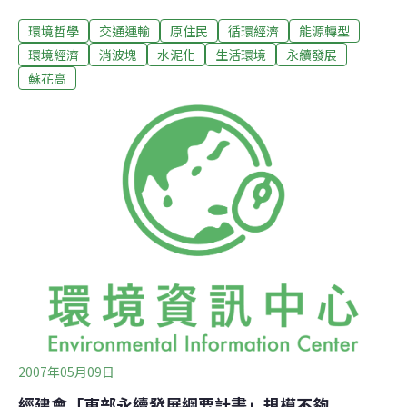
體人才等，東部經濟發展因子，加強花東的競爭力。鍾寶
環境哲學
交通運輸
原住民
循環經濟
能源轉型
珠表示，花蓮一直喊窮，失業率高，但是事實上，過去幾
年政府投資花蓮的經費，已經超過300億元，但是這些經
環境經濟
消波塊
水泥化
生活環境
永續發展
費都與公路建設有關，由此可見，公路建設不等同於經濟
蘇花高
發展。她指出台九線與台11線的拓寬，周邊民眾並未獲
利，以及人口負成長的事實來證明。花蓮未來的發展究竟
要向西看，還是向東看？向西部看，以工業發展的思考邏
輯，十大建設為花蓮帶來的花蓮港，帶來了砂石業、礦
業、水泥業、造紙廠，數十年來，東沙北運造成海岸退
縮。花蓮有了這些產業，為何失業率還是這麼高？她希望
人們能夠向東看，看見花蓮在環太平洋資源帶國際舞台上
的角色。鍾寶珠提出4項花蓮發展的因子：：台鐵已於8日
推出傾斜式列車，花蓮到台北只需2個小時。民眾應想想
2007年05月09日
經建會「東部永續發展綱要計畫」規模不夠