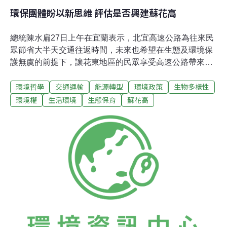
環保團體盼以新思維 評估是否興建蘇花高
總統陳水扁27日上午在宜蘭表示，北宜高速公路為往來民
眾節省大半天交通往返時間，未來也希望在生態及環境保
護無虞的前提下，讓花東地區的民眾享受高速公路帶來的
安全舒適與便捷。台灣環境保護聯盟秘書長何宗勳表示，
環境哲學
交通運輸
能源轉型
環境政策
生物多樣性
陳總統27日的談話沒有脫離先前有關蘇花高應否興建的談
話內容，但他質疑，陳總統希望在「生態與環境保護前提
環境權
生活環境
生態保育
蘇花高
下」興建蘇花高速公路是不可能的，不應一再放話討好當
地部分民眾。何宗勳說，蘇花高已通過環評是事實，但那
是舊思維下通過的，北宜高也是在舊思維下通過環評並已
興建完成，除了交通便利及滿足少數人需求外，根本無法
兼顧生態、環保與地方永續發展，盼望政府以環保優先的
新思維審慎評估蘇花高興建問題，不要以經濟考量優先。