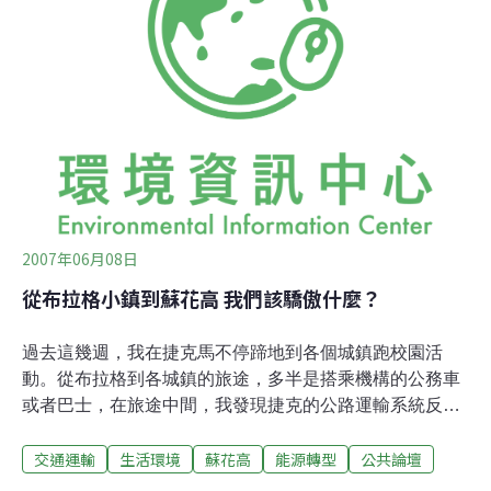
考興建蘇花高帶來的究竟是好或不好，思考眼前是誰的土
地、誰的海，以及是誰要決定我們孩子的未來。沒有政治
說詞、利益糾葛與煽搧情誇張的演出，整個感恩晚會的演
出者們以最真誠而平實的方式說出自己的話，齊聲合唱
著；參與的民眾人手一支燭光，聚集著點點的光亮，要為
美麗的花蓮點起希望，祈福未來。
2007年06月08日
從布拉格小鎮到蘇花高 我們該驕傲什麼？
過去這幾週，我在捷克馬不停蹄地到各個城鎮跑校園活
動。從布拉格到各城鎮的旅途，多半是搭乘機構的公務車
或者巴士，在旅途中間，我發現捷克的公路運輸系統反而
不如台灣來得快速、便利。主要是捷克的「高速公路」系
交通運輸
生活環境
蘇花高
能源轉型
公共論壇
統並不如台灣來得發達，多半仍是屬於中小型的公路，甚
至大小可能只有台灣的產業道路一般。所以旅運時間相對