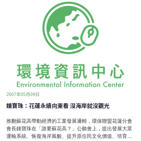
嶠暉教授，從花蓮到蘇澳，對台灣東部的地形水文是研究
最深入的專家，最近他這麼提醒：「東部沒有水庫，所以
長期必須靠地下水才能維持綠化與農業，但是蘇花高要做
11個隧道(挖過11座山脈)，每一個隧道都會切斷地下水水
脈，造成地下水流失，幾千年累積下來的地下水，可能在
未來1、20年流光，到時候東部要維持現在的綠化，甚至
維持人口的用水，都是要担心的，更不用說現在推動的有
機農業，無毒花蓮，根本就不可能存在。」
2007年05月09日
鍾寶珠：花蓮永續向東看 沒海岸就沒觀光
推翻蘇花高帶動經濟的工業發展邏輯，環保聯盟花蓮分會
會長鍾寶珠在「誰要蘇花高？」公聽會上，提出發展大眾
運輸系統、恢復海岸風貌、提升原住民文化價值、培育軟