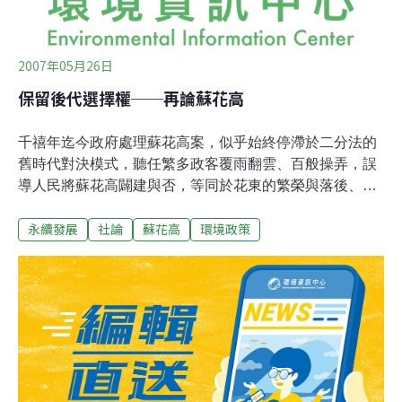
2007年05月26日
保留後代選擇權──再論蘇花高
千禧年迄今政府處理蘇花高案，似乎始終停滯於二分法的
舊時代對決模式，聽任繁多政客覆雨翻雲、百般操弄，誤
導人民將蘇花高闢建與否，等同於花東的繁榮與落後、生
機與衰敗、希望與幻滅、公義與自私、開發與環保的水火
永續發展
社論
蘇花高
環境政策
不容，事實上，漫長的七年間應有完善的種種替代方案以
安民心，例如東部領航計畫，乃至民間多版具有建設性的
繁多建言，奈何政出多門、反覆搖擺、朝令夕改，終而再
爆現今紛擾，蘇花高案讓筆者想起反核二十餘年，敗在執
政者粗糙的一聲核四停工命令，導致共犯結構網全面反
撲，落得浪費鉅額民脂民膏，還歸復工的悲劇。 基於歷史
回顧與前瞻，筆者重申長年一貫的見解，再度就教國人。
一、蘇花高係在未考慮自然生界永續發展的舊時代所規
劃，背景觀念大抵以人定勝天、開發至上、無限成長、經