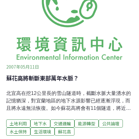
輕一點。 由於第二階段環評的規定更為嚴格，除了報告內
容需更加完整之外，還需有民眾參與討論，且完成相關調
查報告，除了拉長審查時間，通過環評的可能性更低，因
此，事業單位都不想進入二階環評。
2007年05月11日
蘇花高將斬斷東部萬年水脈？
北宜高在挖12公里長的雪山隧道時，截斷水脈大量湧水的
記憶猶深，對宜蘭地區的地下水源影響已經逐漸浮現，而
且將永遠無法恢復。如今蘇花高將會有11個隧道，將近70
公里長，挖過台灣地質的命脈中央山脈。在蘇澳地段，還
土地利用
地下水
交通運輸
能源轉型
公共論壇
將通過蘇澳鎮的地下水管制區，專家評估：「由於水脈相
通，只要一開挖，隧道湧水發生，珍貴的蘇澳冷泉就會面
水土保持
生活環境
蘇花高
臨浩劫。」曾經担任多年環保署環評委員會召集人的歐陽