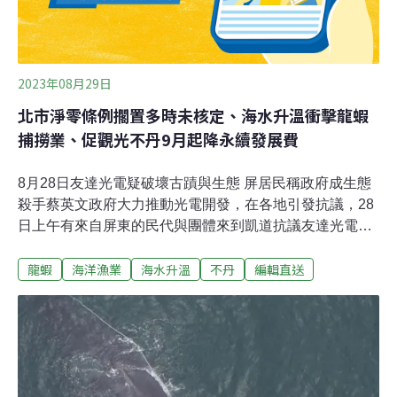
2023年08月29日
北市淨零條例擱置多時未核定、海水升溫衝擊龍蝦
捕撈業、促觀光不丹9月起降永續發展費
8月28日友達光電疑破壞古蹟與生態 屏居民稱政府成生態
殺手蔡英文政府大力推動光電開發，在各地引發抗議，28
日上午有來自屏東的民代與團體來到凱道抗議友達光電公
司在枋寮砍山種電，將破壞日軍二戰石頭營碉堡，以及珍
龍蝦
海洋漁業
海水升溫
不丹
編輯直送
貴的一級保育類動物「無尾葉鼻蝠」生態，現場在拿起自
製紙雞蛋，砸向友達光電標誌，表達強烈不滿。針對石頭
營碉堡，屏東縣文資所曾表示，已暫定為文化景觀、勒令
停工，友達光電則強調此處開發為生利能源，非友達子公
司。生利能源回應，積極落實文資遺構保存及活化計畫，
2021年與台灣蝙蝠協會到現地調查，案場內有48隻小蹄鼻
蝠屬於一般類，非長期棲息該處，另外並無發現保育類蝙