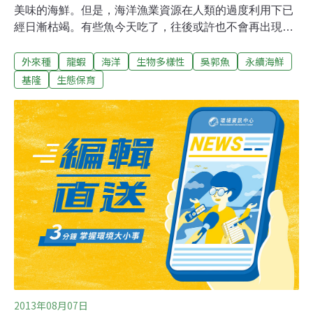
美味的海鮮。但是，海洋漁業資源在人類的過度利用下已
經日漸枯竭。有些魚今天吃了，往後或許也不會再出現在
餐桌上了。怎樣吃，才能吃得開心有sense？2016環資邀
外來種
龍蝦
海洋
生物多樣性
吳郭魚
永續海鮮
請東北角愛魚人白尚儒共同推出《永續海鱻食堂》專欄，
告訴大家真正內行的吃魚撇步。種類繁多琳瑯滿目，該如
基隆
生態保育
何吃得美味又安心。圖片來源：白尚儒小潘一家子趁著難
得的休假開著三小時多的車程，一家人浩浩蕩蕩地來到了
台灣東北角的某個觀光漁港準備大飽口福！觀光漁市內琳
瑯滿目的各種水產，讓小潘全家看得飢腸轆轆，在漁市巡
禮完後立刻直奔漁市場旁海產店。老闆：「吃海鮮就是要
來這裡吃啦！保證全部都是本地野生現流現釣！」潘爸開
心點了這個、那個、還有那些！不一會兒的時間就紛紛上
菜了，涼拌潮鯛皮、酥炸東石肥蚵、清蒸活龍虎斑、乾煎
大黃魚、糖醋青衣魚、波士頓大龍蝦一蝦二吃……小潘一
家人點的海鮮種類。1.吳郭魚皮、2.蚵仔、
2013年08月07日