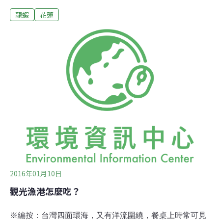
分，且多數都含有卵，影響龍蝦生態；查緝人員也查獲使
龍蝦
花蓮
用拖網捕魚的違法漁船。花蓮縣政府民國102年修正公告
「水產動植物繁殖保育區」包括鹽寮、水璉、高山、小
湖、豐濱、石梯坪共六個漁業資源保護區，保育龍蝦、九
孔資源，沿著東海岸由北到南，保護區為海岸低潮線往外
海延伸200公尺的海域，全年禁止捕撈龍蝦、九孔，但東
海岸違法捕龍蝦的情況仍很嚴重。查緝人員說，早年被捕
獲的龍蝦都可重達2.5至3.5公斤，體型龐大可超過30公
分，但龍蝦保育區已公告多年，仍有民眾為生計不惜違法
下海捕撈，龍蝦愈抓愈小。
2016年01月10日
觀光漁港怎麼吃？
※編按：台灣四面環海，又有洋流圍繞，餐桌上時常可見