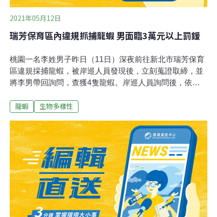
2021年05月12日
瑞芳保育區內違規抓捕龍蝦 男面臨3萬元以上罰鍰
桃園一名李姓男子昨日（11日）深夜前往新北市瑞芳保育
區違規採捕龍蝦，被岸巡人員發現後，立刻蒐證取締，並
將李男帶回詢問，查獲4隻龍蝦。岸巡人員詢問後，依違
反漁業法第65條函送新北市政府裁罰，李男將面臨裁處3
龍蝦
生物多樣性
萬元以上至15萬元以下罰鍰。第二岸巡隊深澳安檢所執勤
人員昨日深夜11時許發現，有1名男子在海中違規採捕，
立即蒐證並上前取締，經查李男違規採捕4隻龍蝦，將他
帶回安檢所詢問。岸巡隊員指出，依新北市政府所訂「瑞
芳保育區公告限制事項」第3條規定，龍蝦於每年3月1日
起至7月31日止禁止採捕，其餘時間龍蝦長未滿20公分者
禁止探捕，李男採捕4尾龍蝦已經違規，依法將他函送新
北市政府裁罰。