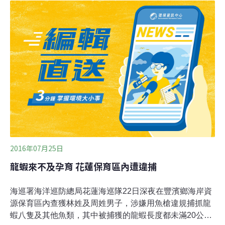
殼，令牠們很多要到季末才達到可合法捕撈的大小，而11
月和12月壞天氣拖慢了捕漁，緬因灣變暖的影響也仍令他
們擔憂。不過對於食客來說，龍蝦售價持續穩定，新鮮生
猛的龍蝦通常每磅賣8至10美元。當局表示業界仍然強
健，客人還是可以很容易就吃到龍蝦。
2016年07月25日
龍蝦來不及孕育 花蓮保育區內遭違捕
海巡署海洋巡防總局花蓮海巡隊22日深夜在豐濱鄉海岸資
源保育區內查獲林姓及周姓男子，涉嫌用魚槍違規捕抓龍
蝦八隻及其他魚類，其中被捕獲的龍蝦長度都未滿20公