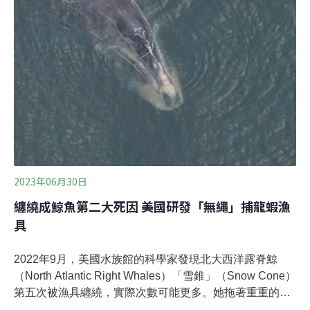
蝠。當時屏東縣農業處也表示將建議在案場設置公告與告
示牌，勸導民眾不要擅闖。 （公視新聞報導）雲林堆出15
萬噸垃圾山 產製燃料棒因法規限制消化不完
2023年06月30日
纏繞成鯨魚第二大死因 美國研發「無繩」捕龍蝦漁
具
2022年9月，美國水族館的科學家發現北大西洋露脊鯨
（North Atlantic Right Whales）「雪錐」（Snow Cone）
第五次被漁具纏繞，實際次數可能更多。她拖著重重的漁
具，狀態極差，「游動的速度很慢，無法潛水，她正在承