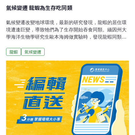
氣候變遷 龍蝦為生存吃同類
氣候變遷改變地球環境，最新的研究發現，龍蝦的居住環
境遭逢巨變，導致牠們為了生存開始吞食同類。緬因州大
學海洋生物學研究生歐本海姆做實驗時，發現龍蝦同類相
食的現象。他把一隻龍蝦放在防水箱，再放進海裡，用紅
龍蝦
氣候變遷
外線攝影機拍攝。他本來以為鱈魚或鯡魚及其他「底棲
魚」會來捕食，但不料前來獵捕的卻是龍蝦同類。氣候變
遷造成海水暖化，使龍蝦生更多後代而且體型變大。現在
緬因灣的海水溫度，已達近10年來的最高紀錄，而且漁夫
又過度獵捕各種吃龍蝦的動物，種種因素加起來，讓龍蝦
數量創下從1880年至今以來的新高。歐本海姆說，當一個
地方有太多龍蝦，而沒有足夠的天然食物供牠們分享時，
就造成同類相食。其實龍蝦攻擊同類不是新鮮事，當龍蝦
被人類抓進水缸裡，且被綁住大螯時，必須主動讓出空間
給同類，避免遭受攻擊而無法自保。但野生龍蝦吞食同類
是首次出現。歐本海姆觀察颶風島的龍蝦說，最先被吃掉
的，通常是幼小的龍蝦。小龍蝦被同類吃掉的機率，