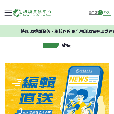
電子報
登入
快訊
風機離聚落、學校過近 彰化福漢風電案環委建議不應開
龍蝦