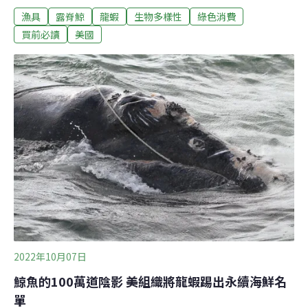
漁具
露脊鯨
龍蝦
生物多樣性
綠色消費
受痛苦，存活的可能性極低。」美國東北與加拿大東岸一
代是著名的龍蝦盛產地，也是極度瀕危、僅剩不到340隻
買前必讀
美國
北大西洋露脊鯨的遷徙路徑。像雪錐這樣被漁具繩子纏繞
的事情不是個案。據估計，86%的露脊鯨曾被纏繞，已經
成了第二大死因。政府跟民間祭出的手段都無法有效降低
死亡。現在有公司積極研發無繩漁具，但龍蝦業者擔心影
響收入，反應冷淡。纏繞成極危鯨魚第二大死因 政府民間
出招無效捕撈龍蝦用的籠子要放置在海底。為了收回龍蝦
籠，漁民會在海上放置浮標，並用繩子連接浮標與蝦籠。
這些繩子垂在海中，游過的露脊鯨一不小心就被纏繞。據
研究，露脊鯨遷徙的途中，有近100萬條這樣的垂直繩
索。
2022年10月07日
鯨魚的100萬道陰影 美組織將龍蝦踢出永續海鮮名
單