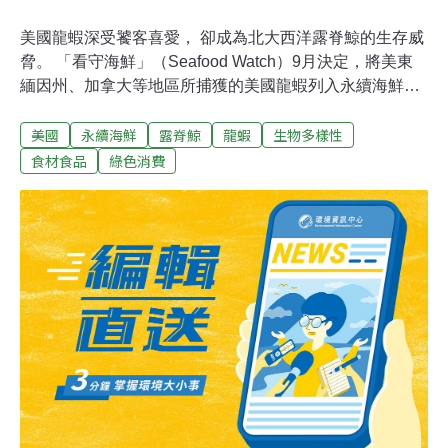
美國龍蝦深受饕客喜愛， 卻成為北大西洋露脊鯨的生存威
脅。 「看守海鮮」（Seafood Watch）9月決定，將美東
緬因州、加拿大等地區所捕獲的美國龍蝦列入永續海鮮指
南的「紅色」名單，建議大眾不要購買。極度瀕危的北大
美國
永續海鮮
露脊鯨
龍蝦
生物多樣性
西洋露脊鯨（North Atlantic Right Whales，學名：
Eubalaena glacialis）全球剩不到340隻。牠們的遷徙路徑
食材食品
綠色消費
經過美國龍蝦盛產地。龍蝦業者為收集放置在海底的蝦
籠，會在海面放置浮球，並以繩索線連接浮球與蝦籠。研
究指出，露脊鯨遷徙的途中，有將近100萬條這樣垂直於
海面的繩索（刺網、浮球與龍蝦籠的連接繩）。繩索纏繞
與船隻撞擊是牠們生存的兩大威脅。