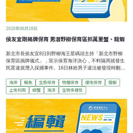
2020年06月18日
侯友宜剛揭牌保育 男潛野柳保育區抓萬里蟹、龍蝦
新北市長侯友宜8日到野柳海王星碼頭主持「新北市野柳
保育區揭牌儀式」，宣示保育海洋決心，不料隔周就發生
民眾違規潛入採捕事件。16日林姓男子違法被發現時翻牆
逃逸，被岸巡人員、員警合力逮捕，依違反漁業法函送市
海岸
鰻魚
生態保育
物種保育
棲地保育
龍蝦
府裁罰。在追捕過程中，林男將所採捕的漁獲棄置草叢，
海巡人員趕緊通報金山警分局野柳派出所協助圍捕，合力
土地利用
螃蟹
海洋
生物多樣性
將林男逮獲。清查共有龍蝦4隻、海戰車2隻、螃蟹1隻、
鰻魚1條、各類魚種7條、海膽7顆等。林男被帶回安檢所
內調查，供稱不知為保育區，海巡訊後依漁業法第44條函
送新北市政府，可裁處3萬元以上15萬元以下罰鍰。第二
岸巡隊表示，為積極保育海洋生態與維護海洋資源，對於
從事違規行為者將積極查處，也請民眾如有發現立即通報