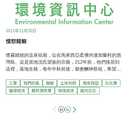
2012年11月26日
憤怒龍蝦
煙霧繚繞的這座祖廟，位在馬來西亞柔佛州邊加蘭村的泗
灣島。這是當地沈氏望族的宗廟，212年前，他們移居到
這裡，落地生根，每年中秋前後，都會酬神祭祖，希望先
祖繼續庇佑他們在此安身立命。不同於台灣祭祖時採用雞
工業
我們的島
龍蝦
土地利用
馬來西亞
石化業
肉、魚肉和豬肉，邊佳蘭居民還有一項特殊祭品，龍蝦。
邊佳蘭，素有龍蝦小鎮的美名。位於馬來西亞柔佛州最南
循環經濟
農林漁牧業
環境經濟
國光石化
端，東鄰南海、南面新加坡海峽，和新加坡的往來只需要
45分鐘的船運時間。這片大海，是和新加坡交易漁獲的重
01
02
要航線。但這幾個月來，在海上航行的，不再是漁船，而
是抽砂船，和怪手。跟著當地居民孫秀彬來到邊佳蘭海
岸，只見原本廣闊無垠的大海，變成一條水溝。孫秀彬細