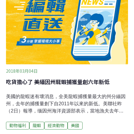
2018年03月04日
吃貨擔心了 美緬因州龍蝦捕獲量創六年新低
美國的龍蝦迷有壞消息，全美龍蝦捕獲量最大的州分緬因
州，去年的捕獲量創下自2011年以來的新低。美聯社昨
（2日）報導，缅因州海洋資源部表示，當地漁夫去年捉
到大約1.108億磅的龍蝦，是自2011年大豐收1.2億磅龍蝦
動物福利
龍蝦
經濟動物
美國
以來，連續第五年下跌。緬因州海洋資源部長凱利赫
（Patrick Keliher）表示，今年有些龍蝦花了很長時間脫