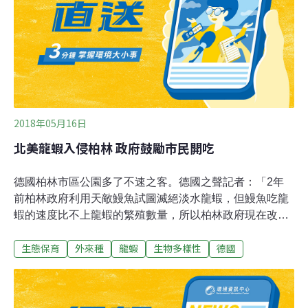
海巡處理。
2018年05月16日
北美龍蝦入侵柏林 政府鼓勵市民開吃
德國柏林市區公園多了不速之客。德國之聲記者：「2年
前柏林政府利用天敵鰻魚試圖滅絕淡水龍蝦，但鰻魚吃龍
蝦的速度比不上龍蝦的繁殖數量，所以柏林政府現在改變
政策，他們同意讓市民吃龍蝦。」捕撈漁夫：「牠們無所
生態保育
外來種
龍蝦
生物多樣性
德國
不吃，吃植物、小魚也吃蝦子，而且這波龍蝦瘟疫也會威
脅到當地原生物種。」沒有天敵，繁殖力又強，根本抓都
抓不完，為了有效打擊外來物種，柏林政府乾脆開放捕撈
許可，歡迎市民隨意開吃，光是1個禮拜就捕獲1600隻。