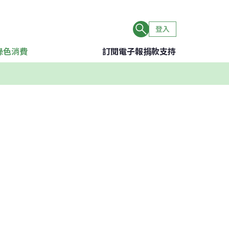
登入
綠色消費
訂閱電子報
捐款支持