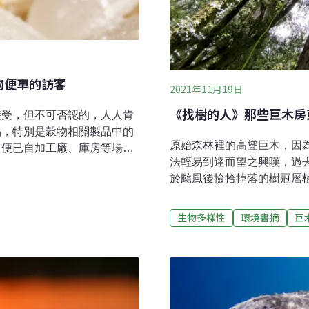
物便車的訪客
2021年11月19日
《找樹的人》那些巨木房
接受，但不可否認的，人人肯
品，特別是穀物相關製品中的
原始森林裡的高聳巨木，因
，便已自加工廠、庫房等場所
法輕易到達而望之興嘆，過
竟農人、商人把這些植物果實
於颱風後撿拾掉落的樹冠層
點，往往無意間成為了孕育特
1980年代以後，隨著越來
引蟲子進入，然而食物中的
林樹冠層的研究量能已逐漸
至於新鮮蔬果上的昆蟲，大部
生物多樣性
環境書摘
巨
不過相較於其它在森林中進
的商品而來到人類手中。同
勘，仍然是較為稀少的研究
裡，任何大量、長期積聚食材
太空，還有許多未知的生物
一下──某戶人家中突然有小
過70公尺高的巨木非常稀
究竟為何會突然冒出大量的
洋沿岸「Pacific Nort
所爬出來──而這樣的戲碼，