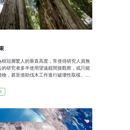
東
為樹冠層驚人的垂直高度，常使得研究人員無
去的研究者多半使用望遠鏡間接觀察，或只能
植物，甚至借助伐木工作進行破壞性取樣。
越多樹冠層生物學家運用繩索技術攀樹，如今森
提升，甚或能在樹冠層進行一些實驗及測量，
木
行的研究項目，樹冠層的生物資源調查與探
課題，所以森林樹冠層常被形容是地球上的內
和生態現象等待我們進一步的研究。全世界超
少，大部分的針葉樹巨木都聚集在美國西北太平
hwest」，而闊葉樹巨木則能見於婆羅洲的原始雨