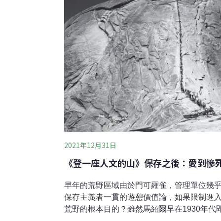
些樣本透過DNA用系統分析，並和
2021年12月31日
《登一座人文的山》保存之後：愛到慘
早年的荒野區域由於門可羅雀，管理單位幾
保存主義者一貫的遊憩價值論，如果限制進
荒野的根本目的？雖然馬紹爾早在1930年
畫》（A National Plan for American 