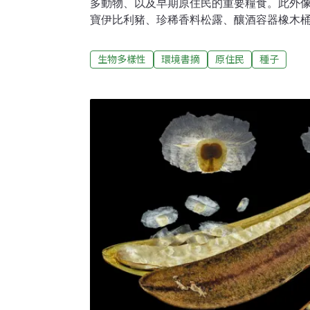
多動物、以及早期原住民的重要糧食。此外
寶伊比利豬、珍稀香料松露、釀酒容器橡木
實都和世界各地的殼斗科植物有關聯。
生物多樣性
環境書摘
原住民
種子