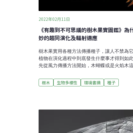
2022年02月11日
《有趣到不可思議的樹木果實圖鑑》為什
妙的趨同演化及輻射適應
樹木果實用各種方法傳播種子，讓人不禁為
植物在演化過程中到底發生什麼事才得到如
先從風力傳播方法開始，木蝴蝶或是火焰木
小不同，但結構都是以種子為中心，再從左
人認為紫葳科的遠系早就具有這類的形質特
樹木
生物多樣性
環境書摘
種子
多樣性繁衍而已。縱觀全世界的樹木果實，
多數百合科植物、翅葫蘆之類的瓜科、馬兜
夾竹桃科紫蟬花的物種都可以看到類似的結
拉欖仁、或是豆科的印度紫檀和大果紫檀等
演化為類似果翅的構造，讓它變成重要器官
花之後花及花萼持續長大最後變成翅膀形狀
界上最小的附生蘭花種子，透過顯微鏡觀察