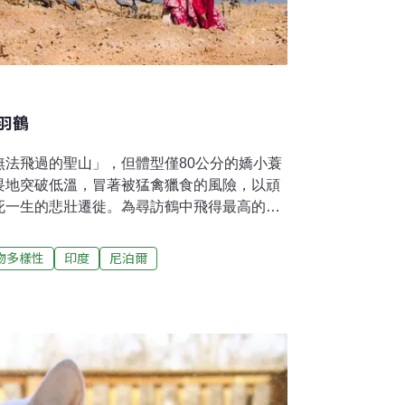
羽鶴
無法飛過的聖山」，但體型僅80公分的嬌小蓑
畏地突破低溫，冒著被猛禽獵食的風險，以頑
死一生的悲壯遷徙。為尋訪鶴中飛得最高的蓑
ane），前往印度拉賈斯坦省喬普區的齊全村
為何鍾愛此地？大約半世紀前，村內僅有數十隻蓑
物多樣性
印度
尼泊爾
tanla Maloo）從外地歸來，夫妻倆善盡耆
護養，才有目前的榮景！蓑羽鶴是全世界現有
飛行高度卻能超過8800公尺；藍灰體色，搭配
紅色大眼後方，有兩道細長而娟秀的白色飾
如同深閨秀女，而獲得「閨秀鶴」的美名。我
尼泊爾聖母峰，及衣索比亞的火山口，這一生最
黃丁盛老師所帶領的，他擅長拍攝節慶