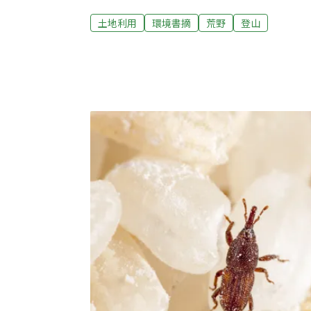
的可能性，以及教育訪客荒野倫理的需要，
土地利用
環境書摘
荒野
登山
1950-1960年代，也就是戶外活動大行其
中。大家熟悉的「乘載量」（carrying cap
還分為生態乘載量（biological capacity）、
capacity）、心理乘載量（psychological 
量指的是動植物對戶外遊憩活動的承受度，
光、一片高山草原被踩成荒漠、為人類尿