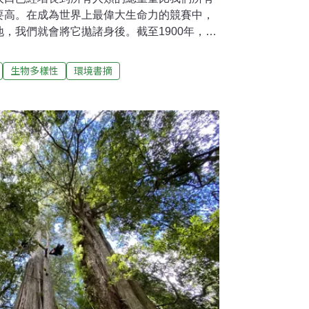
要高。在成為世界上最偉大生命力的競賽中，
，我們就會將它拋諸身後。截至1900年，我
物的1/3強，而到下個世紀末，我們的總體重
物的總重量銳減一半，人口增加四倍。現在，我
生物多樣性
環境書摘
繁忙的星球上，到本世紀中葉，人類人口可能達
個讓野生世界相形見絀的臨界點，好比俗諺中
退都會造成破壞。不幸的是，人類是一個躁動
陸地表面（不包括南極洲）與將近90%的海洋，
的影響。僅在1993年至2009年間，世界各地
城鎮與礦場的荒野，總面積就比印度還大。沒
許多人認為，我們為了農業與發展對全球景觀