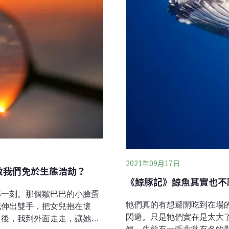
林、巴西亞馬遜雨林與澳洲
木的唯一生育地。巨木的生
裡面藴藏的生
2021年09月17日
救我們免於生態浩劫？
《鯨豚記》鯨魚其實也不
那一刻。那個皺巴巴的小臉蛋
牠們真的有想避開吃到在場
我伸出雙手，把女兒抱在懷
閃避。只是牠們實在是太大
之後，我到外面走走，讓她們