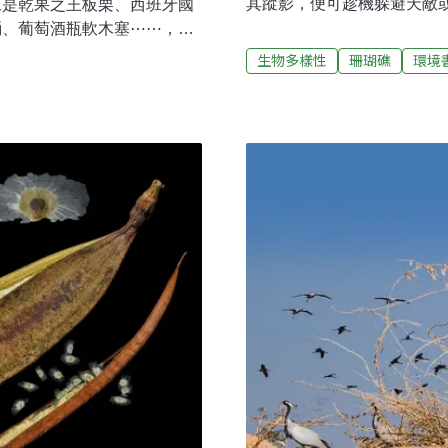
其蹤影，便可趁機躲避天敵
像是乾果之王板栗、西班牙國
體色來融入背景，達到「快
桶、葡萄酒瓶軟木塞⋯⋯，其
態」（Mimicry），仿效
生物多樣性
珊瑚礁
環境
毒的生物，讓天敵不敢任意
裝成不具威脅性的溫順生物
魚、蜘蛛蟹、毒鮋（由上至
台崎嶇的裙礁地形中有豐富
時，您有找到幾種生物在此
潮池與礁台有什麼生物？蜈
尾鯛點藍子魚光纓蟲少葉蕨
參腫瘤毒鮋蝙蝠毛刺蟹