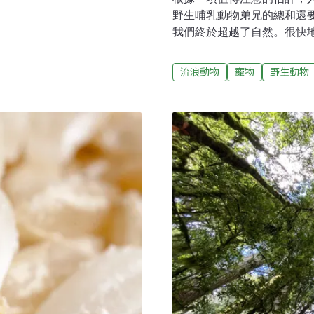
野生哺乳動物弟兄的總和還
但真正的管理作為要等到
我們終於超越了自然。很快地
道之時，才實際進入政府的議程
們人類的體重只有野生哺乳動
acity）就是解決方法之一，其下
增加了十倍──野生哺乳動
環境乘載量（physical
流浪動物
寵物
野生動物
們有77億人口居住在這個
capacity）三個分類。生態乘載
到100億。我們已經達到一
比如說一條溪裡的魚類被釣
闖進瓷器店的公牛，無論進
的物種。地球上超過3/4的
都直接受到人類迄今所作所為
被夷為平地以建造新農場、
有荒野，就沒有野生動物；
造成