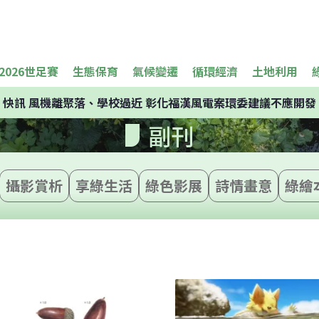
2026世足賽
生態保育
氣候變遷
循環經濟
土地利用
快訊
風機離聚落、學校過近 彰化福漢風電案環委建議不應開發
副刊
攝影賞析
享綠生活
綠色影展
詩情畫意
綠繪