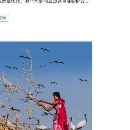
或襲擊獵物。有些魚類和章魚甚至能瞬間改變
速易容」的效果。有些生物則更進一步「擬
其他對象！像不少較弱小的動物會模仿成凶猛或有
書摘
靠近。但也有些掠食者反其道而行，將自己偽
，試圖讓獵物大意後再進行掠捕！您有發現章
下）躲藏在以下三張照片中嗎？珊瑚潮池與礁
的潮池和潮溝，窺見這些如水族館般的水窟
活動呢？答案將於圖片下方解答！解答：珊瑚
蚣櫛蛇尾單斑龍占馬尾藻喇叭藻白果藻綠色刺
藻&青綠長足螺藍指海星口鰓海膽斷腕蛸黑海