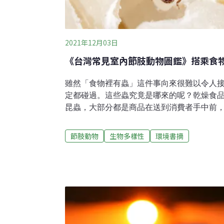
2021年12月03日
《台灣常見室內節肢動物圖鑑》搭乘食
雖然「食物裡有蟲」這件事向來很難以令人
定都碰過。這些蟲究竟是哪來的呢？乾燥食
昆蟲，大部分都是商品在送到消費者手中前
中侵入，再隨著銷售管道進駐人類家中。畢
及種子大量收集，又長時間堆放在固定的地
節肢動物
生物多樣性
環境書摘
定昆蟲的溫床。雖然開封後的食物也可能吸
蟲，多數其實是讓我們自己給帶進室內的。
分都是來自栽培環境，再隨著那些採收不久
理，作物從種植、採收到出售的一系列過程
的空間，難免都有蟲子侵入繁殖的風險。想像
蟲子四處橫行，一家人日夜煩惱，百思不解
蟲，卻忽略了那些蟲子其實是從食品包裝袋裡