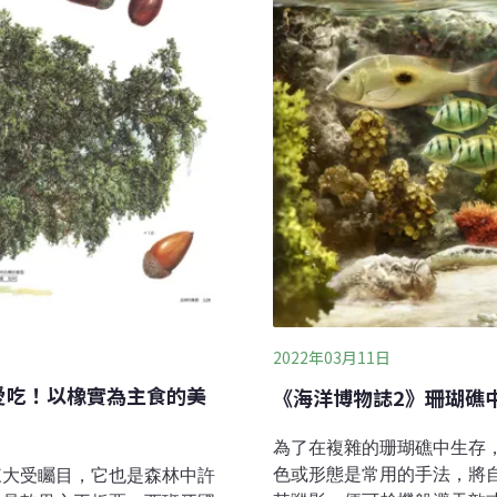
2022年03月11日
愛吃！以橡實為主食的美
《海洋博物誌2》珊瑚礁中
為了在複雜的珊瑚礁中生存
色或形態是常用的手法，將
來大受矚目，它也是森林中許