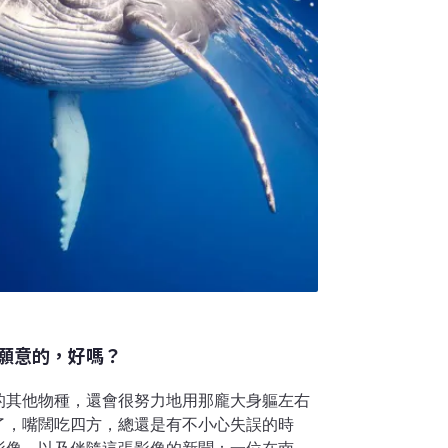
塔斯馬尼亞島，台灣可說是東亞超過70公尺巨
態價値是無可取代的，尤其是巨木的樹冠層，
願意的，好嗎？
的其他物種，還會很努力地用那龐大身軀左右
了，嘴闊吃四方，總還是有不小心失誤的時