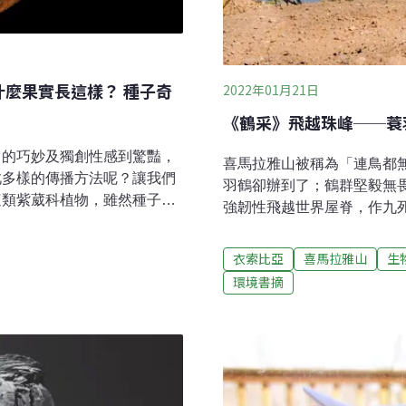
麼果實長這樣？ 種子奇
2022年01月21日
《鶴采》飛越珠峰──蓑
它的巧妙及獨創性感到驚豔，
喜馬拉雅山被稱為「連鳥都
此多樣的傳播方法呢？讓我們
羽鶴卻辦到了；鶴群堅毅無
這類紫葳科植物，雖然種子大
強韌性飛越世界屋脊，作九
右兩側長出扁圓形的果翅。有
羽鶴（Demoiselle Cr
徵，只是之後在不同地區進行
（Khichan）。蓑羽鶴
衣索比亞
喜馬拉雅山
生
會發現像日本大百合之類的大
羽鶴，有位耆那教信徒瑪魯（Ra
環境書摘
鈴科的某些家族成員或是部分
那教的護生教義，悉心餵食
構。另外，像使君子科的馬尼
15種鶴類中體型最小的，但
，它們會把部分或全部的果皮
黑色臉頸及胸前鬚狀長羽，
。旋花科的盾苞藤更特別，開
羽，性情溫順、舉止嫻雅、
。另外細到像灰塵，被稱為世
從60歲開始探險之旅，赴
也有同樣的構造。當我們將這
艱苦的行旅之一，大多是由