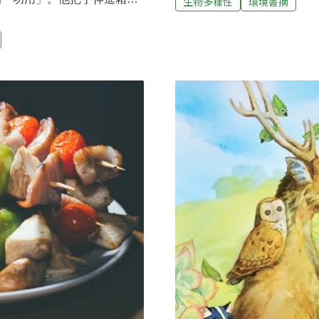
生物多樣性
環境書摘
眼底的綠，勾魂攝魄；夢幻
這個東西！」他舉起一個長約
跡。 可是當我狠狠地清除
的臉上露出幾乎可說是驕傲的
地母，彷彿我拉扯的是土地
爸，這就是微處理器？看起來
除掉潛伏土中的植枝，否則
你想想我們在裡面放進了什
道一般種菜的方式，我只是
講的床邊故事──一個個高瞻
自己要種，就種有骨氣的菜
了比白猴神哈奴曼跟他猴子軍
了兩輪之後，我放棄。所以我
未見的工程奇蹟。他七歲的小
到1983年間，我
微小的神經元錯縱相連，有如
但不太確定。「幾千個電晶