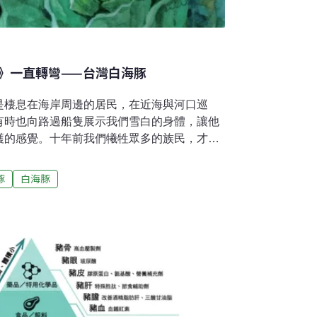
》一直轉彎——台灣白海豚
是棲息在海岸周邊的居民，在近海與河口巡
有時也向路過船隻展示我們雪白的身體，讓他
護的感覺。十年前我們犧牲眾多的族民，才換
！這塊土地不能只靠我們，因為我們已經所剩
豚種類大約80多種，其中約有30種以上的鯨
豚
白海豚
占了世界鯨豚總類將近三分之一；鮮少有國家
海洋生態，令不少國外學者專家稱羨。有些種
察到，甚至有出海幾百公尺就可以發現的鯨豚
台灣西部沿海最有知名度的海豚。但目前根據
測，台灣白海豚的數量已經不到60隻，被聯合
皮書最高保育等級的極危等級。「中華白海
或「印太洋駝背豚」，主要棲息於西太平洋和
海域，