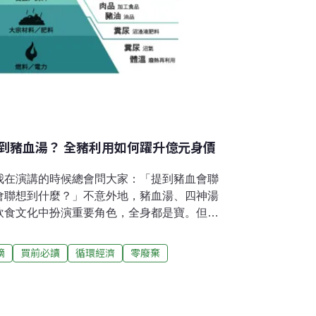
到豬血湯？ 全豬利用如何躍升億元身價
我在演講的時候總會問大家：「提到豬血會聯
會聯想到什麼？」不意外地，豬血湯、四神湯
飲食文化中扮演重要角色，全身都是寶。但我
價值嗎？事實上，在整條產業鏈的過程之中，
過27％被浪費掉。以重量計算，全台灣畜養
摘
買前必讀
循環經濟
零廢棄
150萬頭豬。但是豬隻除了作為食品用途，還有
作為蠟筆、牙膏；豬毛可作為鬃刷等產品的大
品的應用上，豬血可做成更高價值的醫療級血
線。根據工研院的統計，一頭豬若開發成生醫