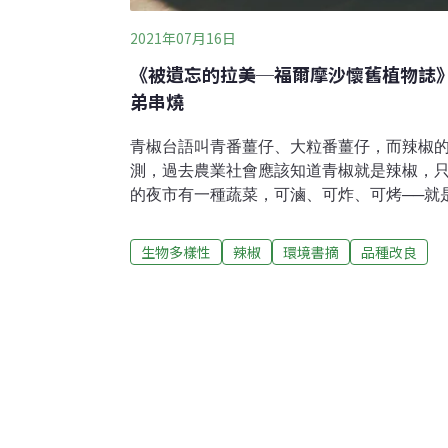
2021年07月16日
《被遺忘的拉美─福爾摩沙懷舊植物誌
弟串燒
青椒台語叫青番薑仔、大粒番薑仔，而辣椒
測，過去農業社會應該知道青椒就是辣椒，
的夜市有一種蔬菜，可滷、可炸、可烤──就
青椒會加辣嗎？您知道辣椒跟青椒是親兄弟
是同一個物種，所以我總是異想天開，認為
生物多樣性
辣椒
環境書摘
品種改良
照親子丼，命名為兄弟串燒。辣椒是辣味的
種刺激的饕客，吃什麼都要加辣，連水果也
丁美洲，當地人喝可可都加辣。不過，辣其
苦辣鹹被稱為五味，但事實上辣不是舌頭所
麼吃太辣會造成腸胃不舒服的原因。我自己
再加上辣椒種源在亞馬遜流域，所以我對這
因此知道替辣椒傳播種子的鸚鵡，其實感覺
馬鈴薯、番茄同樣屬於茄科這個大家