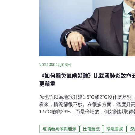
2021年04月06日
《如何避免氣候災難》比武漢肺炎致命五
更嚴重
你也許以為地球升溫1.5°C或2°C沒什麼差
看來，情況卻很不妙。在很多方面，溫度升高
1.5°C糟糕33%，而是倍增的，例如難以取
帶地區的玉米產量衰減也會多一倍。氣候變
慘了，但你不會只遇到炎熱天氣，或只遭受
疫情看氣候與能源
比爾蓋茲
環境書摘
深
相扣的。以武漢肺炎（COVID-19）來做