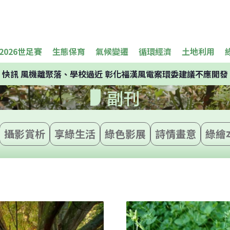
2026世足賽
生態保育
氣候變遷
循環經濟
土地利用
快訊
風機離聚落、學校過近 彰化福漢風電案環委建議不應開發
副刊
攝影賞析
享綠生活
綠色影展
詩情畫意
綠繪