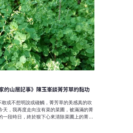
家的山居記事》陳玉峯談菁芳草的黏功
不敢或不想明說或碰觸，菁芳草的美感真的吹
 今天，我再度走向沒有菜的菜圃，被滿滿的菁
長的一段時日，終於狠下心來清除菜圃上的菁芳
、青梗菜，全數被菁芳草所消滅，而它又是那
形對生葉，不只討喜，當水分無虞時，他噴掃