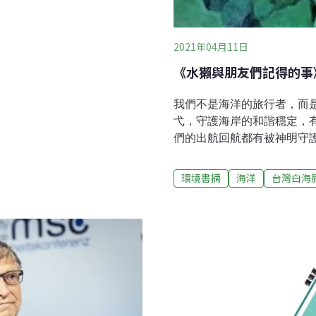
電來源十之八九也會是化石燃
成的軌道上行駛，會穿過由水
2021年04月11日
《水獺與朋友們記得的事
我們不是海洋的旅行者，而
弋，守護海岸的和諧穩定，
們的出航回航都有被神明守
來了一片濕地的長存，人啊
無幾，力氣耗盡。全世界的鯨
環境書摘
海洋
台灣白海
豚會出現在台灣四周海域，
的周圍海域能有這樣豐富的
類的鯨豚在台灣近海就能觀
族群，「台灣白海豚」就是
台灣相關鯨豚保育組織的觀
國鯨豚專家列為野生動物紅
豚」又稱「太平洋駝背豚」
東印度洋的熱帶及溫帶沿岸