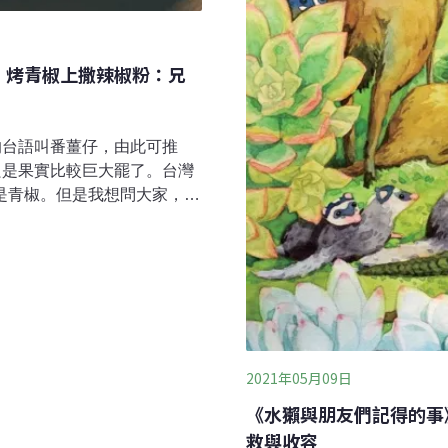
》烤青椒上撒辣椒粉：兄
的台語叫番薑仔，由此可推
只是果實比較巨大罷了。台灣
是青椒。但是我想問大家，吃
嗎？在植物學上，青椒跟辣椒
在烤青椒上撒辣椒粉，應該比
主要來源，世界各地都有愛這
不例外。甚至在辣椒原產地拉
實是一種痛覺刺激。雖然酸甜
能感受的味道，而這也是為什
不太敢吃辣，卻喜歡吃青椒。
2021年05月09日
種奇特的植物充滿了好奇，也
《水獺與朋友們記得的事
不到辣。在植物學上，辣椒跟
救與收容