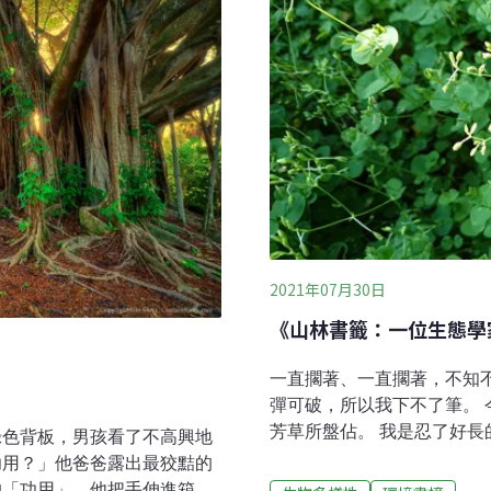
2021年07月30日
《山林書籤：一位生態學
一直擱著、一直擱著，不知
彈可破，所以我下不了筆。
芳草所盤佔。 我是忍了好
綠色背板，男孩看了不高興地
草，因為我種植的一批白菜
功用？」他爸爸露出最狡黠的
麼楚楚可憐樣，小小的圓卵
的「功用」。他把手伸進箱子