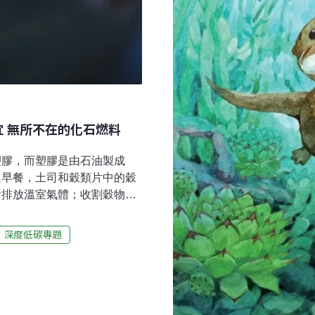
 無所不在的化石燃料
塑膠，而塑膠是由石油製成
過早餐，土司和穀類片中的穀
會排放溫室氣體；收割穀物會
要用到化石燃料，過程中也會
你如果像我一樣，午餐有時會
深度低碳專題
會排放溫室氣體，因為牛打嗝
種植和收割小麥，一樣會排放
可能是需要施肥和收割的棉
乙烯製成。你用的衛生紙，是
。你今天上班或上學坐的交通