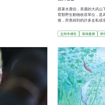
跟著水鹿伯，美麗的大武山
育類野生動物收容單位，是為
後，所查緝到的許多走私或
飲食、醫療照養，是台灣當
的野生動物保育思潮，萌芽期
生物多樣性
環境書摘
野
牙、虎骨等野生動物產製品
所以遭受歐美國家的政府和
誌，陸續揭露了許多環境污
增加，因此當時政府在國內
保育法》，並在1989年頒
列為重點保護及管制對象。
動物的非法活體與產製品走
寵物市場尚未消退，而