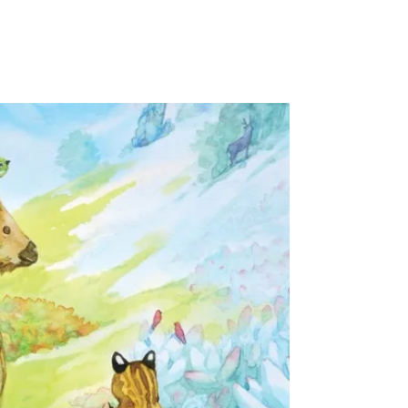
般的綠，沁入骨髓，以致於我都儘量不置足
時，柔弱的草軀頓成繩索般地頑強，它們死纏著
的臍帶。我拔到手軟與心虛。 除非我翻土，挑
不出一個月，它們一樣綠得美豔。我不是不知
不想吃脆弱多病的蔬菜，否則市場上買。既然
，但市場上販賣的菜籽，就是如此不爭氣。 種
現在的菜圃，就只單純欣賞著菁芳草。 1977