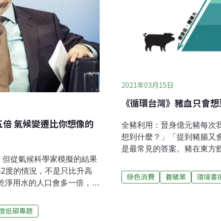
2021年03月15日
《循環台灣》豬血只會想
倍 氣候變遷比你想像的
全豬利用：晉身億元豬每次
想到什麼？」「提到豬腸又
是最常見的答案。豬在東方
別，但從氣候科學家模擬的結果
們真的有發揮出每一頭豬的
2度的情況，不是只比升高
平均下來，一頭豬還是有超
綠色消費
養豬業
環境書
得乾淨用水的人口會多一倍，熱
550萬頭豬，相當於浪費了
遷造成的效應，單單一項就夠
更多元的應用方式。脂肪可
洪災。氣候變遷的效應是環環
宗材料。在藥品及特用化學
度低碳專題
對比，這樣所有正在經歷這場大
清；豬腸則可被做成手術縫