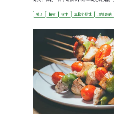
裡，拿出最重要的組件。「來，尼雷，看看
三英寸的晶片，欣喜地點了點頭，向來嚴肅
種子
榕樹
樹木
生物多樣性
環境書摘
神情。「你老爸幫忙製造了這個東西。」「
好像一隻蟲腳四四方方的昆蟲。」「啊，但
麼。」男孩看了看。他記得他爸爸兩年前跟他
遠矚的專案經理和勇於創新的工程師，承受
團更多的挫折與苦難，堅持創造出一個前所
腦袋恍然大悟，神經細胞灼灼運作，千億個
一棵棵枝枒蔓生的樹木。他咧嘴一笑，機伶
體。」「啊，我兒子真聰明。」「讓我