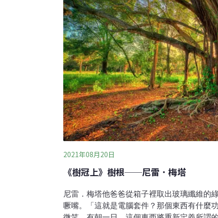
2021年08月20日
《樹冠上》樹根──尼雷．梅塔
尼雷．梅塔他爸爸從箱子裡取出玻璃纖維的
噘嘴。「這就是電腦套件？那個東西有什麼
微笑。有朝一日，這個東西將重新定義所謂