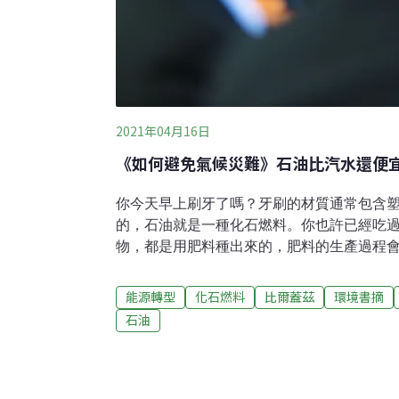
2021年04月16日
《如何避免氣候災難》石油比汽水還便宜
你今天早上刷牙了嗎？牙刷的材質通常包含
的，石油就是一種化石燃料。你也許已經吃
物，都是用肥料種出來的，肥料的生產過程
用到曳引機，曳引機是由鋼製成的，煉鋼需
釋放碳，而且曳引機還需要汽油才跑得動。
能源轉型
化石燃料
比爾蓋茲
環境書摘
吃漢堡，製作漢堡排需要飼養牛，過程中也
石油
和放屁都會排出甲烷；製作漢堡麵包則需要
溫室氣體。你換衣服準備出門，衣服的材質
花，也可能是聚酯纖維，從石油提煉出來的
砍樹而來，製造過程中也會排放出更多的碳