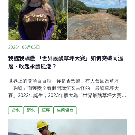
2026年一個陰天的午後，The Tree Projects（樹計畫）
負責人兼攝影家皮爾斯在咖啡廳接受《環境資訊中心》
專訪。2017年，皮爾斯受邀來台拍攝棲蘭台灣杉三姊
妹，台灣首個巨木等身照出爐，是許多人這輩子都難看
見的角度。無論是從地上仰望，或是從高處俯視，看樹
的角度不是變形，就是侷限部分。皮爾斯將攝影機拉到
樹頂，再緩降至樹基，用無數平視的角度拍下樹木，拼
2026年06月05日
接成巨木的「等身照」。這樣的照片，無須言語，
我醜我驕傲 「世界最醜草坪大賽」如何突破同溫
層、吹起永續風潮？
世界上的獎項百百種，你是否想過，有人會因為草坪
「夠醜」而獲獎？看似開玩笑又古怪的「最醜草坪大
賽」2022年誕生，2023年擴大為「世界最醜草坪大賽」
（World's Ugliest Lawn）。發起人之一的古斯塔夫松
省水
節水
草坪
生態保育
（Johan Gustafsson）接受《環境資訊中心》專訪時解
釋，他想挑戰大眾對「完美草坪」的傳統美學觀念，
「因為這並不自然」。他也向台灣招手，歡迎大家加入
這場特別的比賽。誰比他們更懂醜草坪的精髓？修剪整