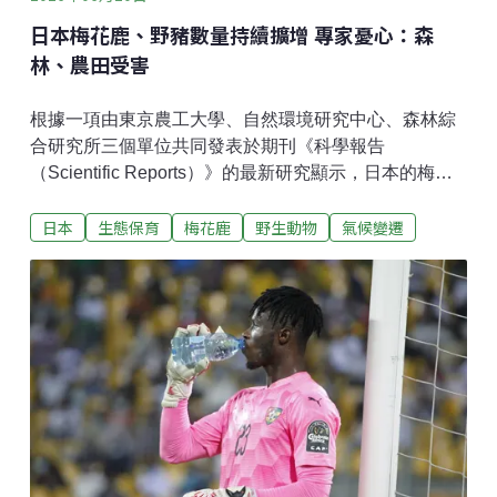
日本梅花鹿、野豬數量持續擴增 專家憂心：森
林、農田受害
根據一項由東京農工大學、自然環境研究中心、森林綜
合研究所三個單位共同發表於期刊《科學報告
（Scientific Reports）》的最新研究顯示，日本的梅花
鹿與野豬，這兩種大型有蹄類動物的棲息範圍，預計到
日本
生態保育
梅花鹿
野生動物
氣候變遷
2050年就會蔓延至全國主要都市圈外的所有地區。日本
梅花鹿與野豬激增 棲地持續向都會區延伸在日本，野生
梅花鹿和野豬的數量，在近40年間迅速增加，棲息地也
隨之擴大，對自然生態、農林漁業，皆造成了越來越嚴
重的破壞。根據日本環境省的調查，截至2023年，不含
北海道、本州以南的地區，梅花鹿數量估計為305萬
頭，野豬則約為98萬頭。而從1978年到2020年，42年
間，梅花鹿的棲息地擴增了約2.7倍，野豬則為約1.7
倍，成長幅度相當驚人，且仍在繼續擴張。研究的主要
作者、東京農工大學的講師諸澤崇裕指出，在關東平
原，包括東京在內的河流沿岸及其他地區，鹿的蹤跡越