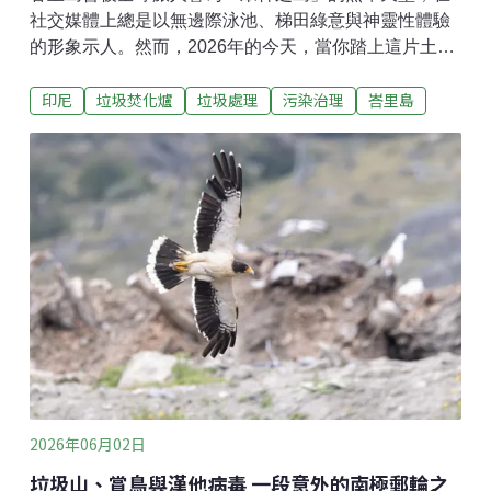
社交媒體上總是以無邊際泳池、梯田綠意與神靈性體驗
的形象示人。然而，2026年的今天，當你踏上這片土
地，最先迎接你的可能不是雞蛋花的清香，而是一股揮
印尼
垃圾焚化爐
垃圾處理
污染治理
峇里島
之不去的、帶有塑膠焦味的煙霧。這股煙霧，正是峇里
島廢棄物管理體系徹底崩潰的訊號。長期以來，我們習
慣於消費這座島嶼的美麗，卻選擇無視美麗背後的代
價。根據印尼中央統計局（BPS）2026年上半年的最新
報告，進入峇里島的外籍遊客數較去年同期罕見下滑了
5.23%，星級飯店住房率僅維持在56%左右。以我個人
經營的民宿為例，Uluwatu同區域的民宿都在打折吸引
客源，卻仍然比前兩年還要低迷。這是市場對環境惡化
最誠實的投票。當「觀光天堂」的空氣變得灼人肺腑，
旅人的腳步自然不再駐足。
2026年06月02日
垃圾山、賞鳥與漢他病毒 一段意外的南極郵輪之