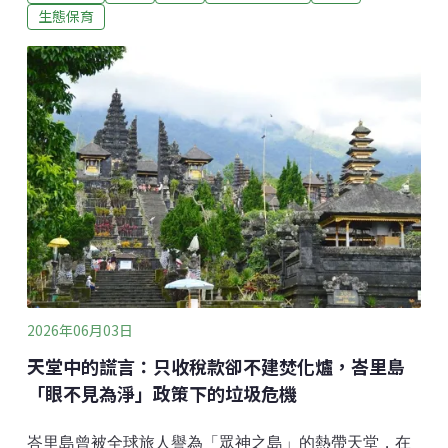
園」，紐約市消防局派出數百名消防員，歷經三小時才
生態保育
控制住。不到一週，曼哈頓北邊的英伍德山公園
（Inwood Hill park）、皇后區、布朗克斯的綠地都傳出
火警。光是11月，紐約市就發生了270起灌木叢火災，
創下歷史紀錄。浴火重生的森林塞克斯頓並沒有在開玩
笑。對這些在焦土中重新生長的幼苗，經過數月測量與
計算後，塞克斯頓確信火燒對公園有益。新生的樹葉非
常茂盛，火災會清理遮蔽光線的植物，灰燼則為土壤補
充養分，讓種子重新萌芽。都市林地發生野火的機率不
高，塞克斯頓所建議的「焚燒」並非隨意放火，而是經
過縝密規劃的「控制性焚燒」（Co
2026年06月03日
天堂中的謊言：只收稅款卻不建焚化爐，峇里島
「眼不見為淨」政策下的垃圾危機
峇里島曾被全球旅人譽為「眾神之島」的熱帶天堂，在