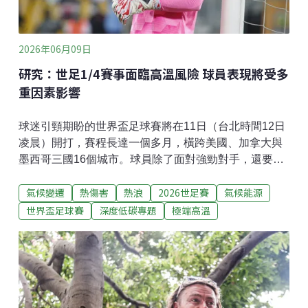
來越多，「若未採取足夠的因應對策，牠們的棲息
2026年06月09日
研究：世足1/4賽事面臨高溫風險 球員表現將受多
重因素影響
球迷引頸期盼的世界盃足球賽將在11日（台北時間12日
凌晨）開打，賽程長達一個多月，橫跨美國、加拿大與
墨西哥三國16個城市。球員除了面對強勁對手，還要抵
禦夏季酷暑。專家警告，隨著比賽時間、地點與場館設
氣候變遷
熱傷害
熱浪
2026世足賽
氣候能源
備的差異，賽事的高溫風險也不同，可能進一步影響球
隊成績。1/4賽事面臨高溫距離上屆世足賽在北美舉辦已
世界盃足球賽
深度低碳專題
極端高溫
32年，這些年來，全球高溫屢創紀錄。世界氣候歸因組
織（WWA）5月發布報告，警告今年世足賽的高溫風
險。報告預估，104場賽事中，約有26場的綜合溫度熱
指數（WBGT）達26°C以上，其中有九場比賽在沒有冷
氣的場館進行；五場氣溫可能超過28°C，與上次在北美
辦世足賽的情境相比，增加了快一倍。綜合溫度熱指數