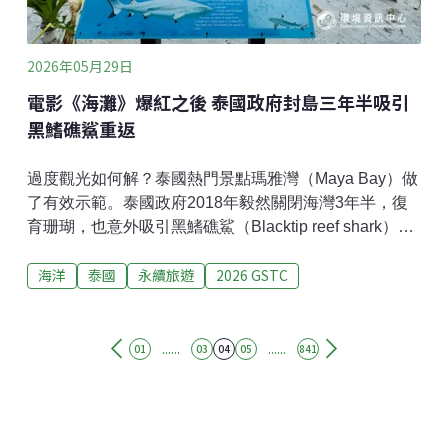
2026年05月29日
電影《海灘》爆紅之後 泰國政府封島三年半吸引
黑鰭礁鯊重返
過度觀光如何解？泰國熱門景點瑪雅灣（Maya Bay）做
了有效示範。泰國政府2018年毅然關閉海灣3年半，復
育珊瑚，也意外吸引黑鰭礁鯊（Blacktip reef shark）重
返。2022年開放後，遊客站在岸邊就能看到幼鯊悠游，
海洋
泰國
永續旅遊
2026 GSTC
當地為了保護生態、徹底改善過去觀光亂象，祭出一系
列嚴格管理措施，並輔以現場強力執法。此外，泰國觀
光局2025年也公布浮潛和潛水新規範，在泰國境內玩水
都要遵守，包括新手潛水不能帶相機等，若違規遊客和
......
......
01
03
04
05
841
業者都會受罰，以降低觀光對環境的影響。瑪雅灣電影
爆紅毀生態瑪雅灣位於諾帕叻塔拉-披披群島國家公園
（Hat Noppharat Thara-Mu Koh Phi Phi National
Park）的無人島，遊客大多從喀比或普吉島前往一日