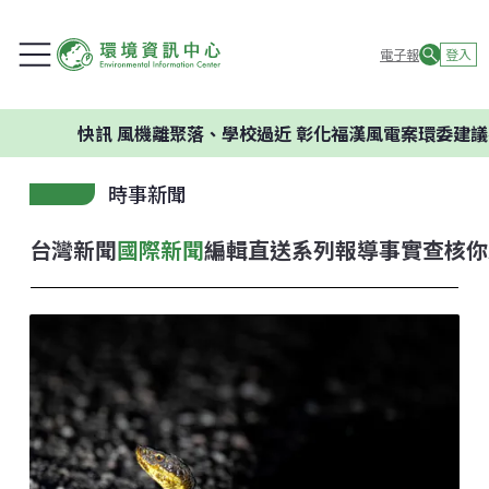
電子報
登入
快訊
風機離聚落、學校過近 彰化福漢風電案環委建議不應開發
時事新聞
台灣新聞
國際新聞
編輯直送
系列報導
事實查核
你