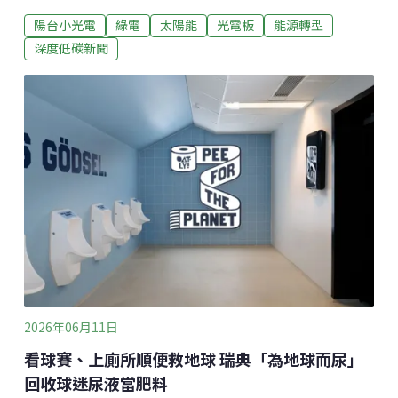
市等零售通路全面上架。根據智庫《Carbon Brief》的分
陽台小光電
綠電
太陽能
光電板
能源轉型
析，「即插即用太陽能板」壽命大約15年，可望為一般
英國家庭節省共1100英鎊（約新台幣4.6萬元）的電費，
深度低碳新聞
扣掉前期成本，相當於每年節省110英鎊（約新台幣
4656元）。什麼是即插即用太陽能板？跟傳統屋頂型太
陽能板相比，即插即用太陽能板只有一兩片面板，方便
安裝在陽台、花園或其他戶外空間，而且不需要另外配
線，只要直接插入家中的插座即可。這項技術早已在德
國快速普及，官方記載的安裝量超過100萬套（實際數
量可能高達400萬套），就連法國、西班牙、荷蘭與美
國等也正蓬勃發展。英國政府表示，未來幾個月內，消
費者就可以在Lidl和聖斯伯利超市（Sainsbury's）等通
路買到，目前EcoFlow公司是
2026年06月11日
看球賽、上廁所順便救地球 瑞典「為地球而尿」
回收球迷尿液當肥料