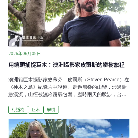
（WBGT）是評估熱傷害風險的綜合指標，納入了溫
度、相對濕度、太陽輻射及風速等因子。與氣溫或體感
溫度相比，能更有效評估熱傷害風險。例如：相同氣溫
下，高濕、陽光強且無風的環境下，因汗液蒸發較少，
感覺會
2026年06月05日
用鏡頭捕捉巨木：澳洲攝影家皮爾斯的攀樹旅程
澳洲籍巨木攝影家史蒂芬．皮爾斯（Steven Pearce）在
《神木之島》紀錄片中說道。走過層疊的山巒，涉過湍
急溪流，山徑被濕冷霧氣包圍，歷時兩天的跋涉，台灣
最高巨木「大安溪倚天劍」終於映入拍攝團隊眼簾。皮
行道樹
巨木
攀樹
爾斯架設好懸掛系統，拉動相機繩索，在喀擦響的快門
聲中，拍下在霧中巍然聳立的巨木等身照片。從攝影師
到「愛樹的人」「從前我覺得自己是攝影師，但我現在
只是個愛樹的人。」從遙遠的荒野進到吵雜的市區，