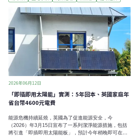
製品，摩擦、碰撞、碎裂都可能釋放微塑膠。細小的碎
屑隨著雨水、海水進入食物鏈、人類大腦、胎盤等，造
成健康風險。水中的微塑膠體積小，且帶有負電會互
斥，很難單靠濾網攔截。因此，廢水處理廠大多用明礬
這類化學品中和負電荷，先讓微塑膠聚集成團，再攔截
清除。辣木是多年生的樹木，原本生長於印度與非洲撒
哈拉以南，耐旱且生長快。葉能入菜，果莢可製成咖
哩，辣木籽用途很多，能食用，也能美容護膚。古代埃
及人、希臘人與羅馬人都曾使用辣木來淨化水質。
2026年06月12日
「即插即用太陽能」實測：5年回本、英國家庭年
省台幣4600元電費
能源危機持續延燒，英國為了促進能源安全，今
（2026）年3月15日宣布了一系列潔淨能源措施，包括
將引進「即插即用太陽能板」，預計今年稍晚即可在超