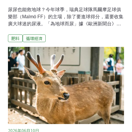
尿尿也能救地球？今年球季，瑞典足球隊馬爾摩足球俱
樂部（Malmö FF）的主場，除了要進球得分，還要收集
廣大球迷的尿液。「為地球而尿」據《歐洲新聞台》報
導，瑞典足球隊馬爾摩足球俱樂部的主場伊萊達球場
肥料
循環經濟
（Eleda Stadion），自今年5月起展開「為地球而尿」
（Pee for the Planet）計畫，目標收集1000公升人類尿
液，以免瑞典繼續依賴進口化石燃料化肥 。至今已收集
超過200公升。根據國際環境法中心（CIEL）研究，全
球合成氮肥每年大約排放11.3億噸二氧化碳當量
（CO₂e），比航空業更高。此外，由於伊朗持續封鎖荷
莫茲海峽，全球大約1/3的化肥貿易受到影響。荷莫茲海
峽也是天然氣出口的重要航道，而天然氣正是生產合成
氮肥的重要原料。足球場變身大型實驗室 球迷上廁所就
能參與研究人類的尿液富含植物生長最需要的三種元
素：氮、磷與鉀。參與該計畫的燕麥奶品牌Oatly呼籲，
不應將尿液視為人
2026年06月10日