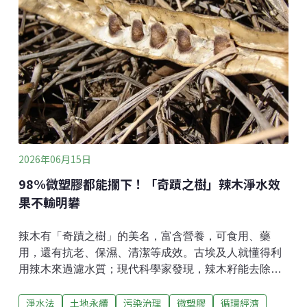
共衛生資料，因此資料並不完備。世衛抗毒蛇血清專家
威廉斯（David Williams）主導的研究整合了公私資料
庫、公民科學平台、博物館紀錄、學術文獻等，建立全
球508種毒蛇的分布模型，並計算出「人蛇重疊指數」
（snake-human overlap-index ，SHOI）。
2026年06月15日
98%微塑膠都能攔下！「奇蹟之樹」辣木淨水效
果不輸明礬
辣木有「奇蹟之樹」的美名，富含營養，可食用、藥
用，還有抗老、保濕、清潔等成效。古埃及人就懂得利
用辣木來過濾水質；現代科學家發現，辣木籽能去除廢
水中98%以上的微塑膠，效果不輸明礬，也可避免水中
淨水法
土地永續
污染治理
微塑膠
循環經濟
鋁含量上升。生命之樹 近幾十年來，人們大量使用塑膠