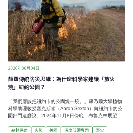
齊、青翠雅致的草坪，是庭院的重要「門面」。但氣候
變遷與水資源壓力加劇下，想維持這片綠意，可能代表
著不間斷的澆水與高耗水量。古斯塔夫松提到，「草坪
已經成為美國面積最大的灌溉作物之一了。」「『醜』
是這個創意倡議的關鍵，也是能最快傳遞概念的方
式。」古斯塔夫松說。「世界最醜草坪大賽」源於瑞典
的哥特蘭島（Gotland），這座位於波羅的海的島嶼，長
期飽受乾旱之苦。古斯塔夫松靈光一閃，從
2026年06月04日
顛覆傳統防災思維：為什麼科學家建議「放火
燒」紐約公園？
「我們應該把紐約市的公園燒一燒。」康乃爾大學植物
科學助理教授塞克斯頓（Aaron Sexton）向紐約市的公
園部門這麼說。2024年11月8日傍晚，布魯克林展望公
園（Prospect park）冒出滾滾濃煙，火勢迅速蔓延，轉
森林保育
火災
美國
深度低碳專題
野火
眼間公園烈焰飛騰。為了搶救這片「布魯克林的中央公