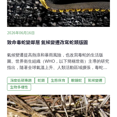
2026年06月16日
致命毒蛇變鄰居 氣候變遷改寫蛇類版圖
氣候變遷提高熱浪和暴雨風險，也改寫毒蛇的生活版
圖。世界衛生組織（WHO，以下簡稱世衛）主導的研究
指出，隨著全球氣溫上升、人類活動區域擴張，毒蛇的
分布也出現變化，導致蛇咬人的機率上升。棲地流失與
深度低碳專題
蛇類
生態保育
眼鏡蛇
氣候變遷
劣化 蛇類出走根據世衛，每年蛇咬事件約500萬起，造
成近13.8萬人死亡、40萬人殘疾。受害者以農民、牧
生物多樣性
民、漁民、獵人、童工，或是住在簡陋房舍的人居多。
世衛的目標是2030年前，將蛇咬致死、致殘的人數減
半。首要任務是了解蛇的分布，並分析人類與蛇類分布
範圍的重疊狀況與其變化。許多蛇咬發生的地方欠缺公