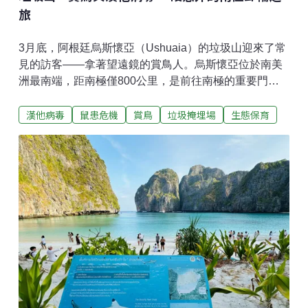
旅
3月底，阿根廷烏斯懷亞（Ushuaia）的垃圾山迎來了常
見的訪客——拿著望遠鏡的賞鳥人。烏斯懷亞位於南美
洲最南端，距南極僅800公里，是前往南極的重要門
戶，有「世界盡頭」之稱。每年的10月到4月，賞鳥客
漢他病毒
鼠患危機
賞鳥
垃圾掩埋場
生態保育
更是絡繹不絕。他們最嚮往的地方之一，是城郊一處氣
味刺鼻的垃圾掩埋場。垃圾場的猛禽賞鳥客要找的鳥，
叫做白喉巨隼（White-throated Caracara）。牠有另一
個名字：達爾文巨隼（Darwin's Caracara）。1830年
代，年輕的達爾文搭乘小獵犬號遠航，在巴塔哥尼亞採
集到這種猛禽的標本，之後由英國鳥類學家古爾德
（John Gould）鑑定命名。這種巨隼帶著黑白分明的漂
亮羽衣，卻喜歡出沒在垃圾場和農耕地，和其他幾種巨
隼一起翻找腐食，與猛禽的威嚴形象形成反差。