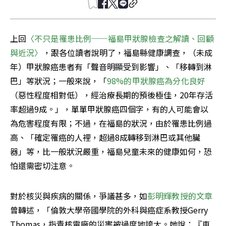
上回
〈不只是罹患比例──福島甲狀腺檢查之解讀、回顧
與近況〉
，跟各位讀者說明了，福島縣健康調查，（未成
年）甲狀腺癌患者有「聲音明顯受到影響」、「移轉到淋
巴」等狀況；一般來說，「
98%的甲狀腺癌為分化良好
（惡性程度相對低），經治療長期的預後極佳，20年存活
率超過9成。」，單單甲狀腺癌四個字，有的人可能會以
為危害程度有限；不過，在福島的狀況，由於罹患比例過
高、「確定罹癌的人裡，超過8成轉移到淋巴或其他臟
器」等，比一般狀況嚴重，福島兒童未來的健康如何，恐
怕還需密切注意。
對於核災與疾病的關係，爭議甚多，如
彭明輝教授的文章
曾轉述，「倫敦大學帝國學院的外科與癌症系教授Gerry 
Thomas，指責核電廠的災害被過度地誇大。她說：『車