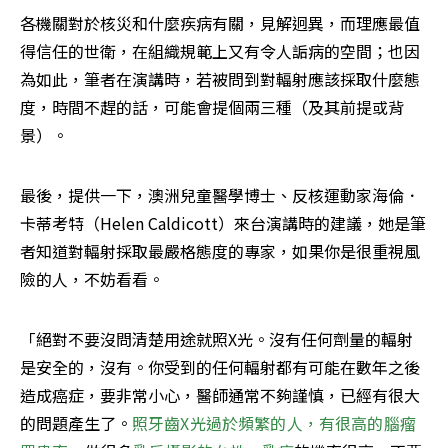
各機關對於核災和什麼疾病有關，見解迥異，而理應最值
得信任的世衛，在組織規範上又有令人詬病的空間；也因
為如此，筆者在演講時，若被問到對輻射應該採取什麼態
度，時間不趕的話，可能會提個兩三種（及其前提或背
景）。
最後，提供一下，澳洲兒童醫學博士、反核運動家海倫．
卡蒂考特（Helen Caldicott）來台演講時的建議，她是筆
者知道對輻射採取最嚴格態度的專家，如果你是很重視風
險的人，不妨看看。
「絕對不要沒問清楚用途就照X光。沒有任何劑量的輻射
是安全的，沒有。你受到的任何輻射都有可能在數年之後
造成癌症，要非常小心，醫師通常不夠謹慎，已經有很大
的問題產生了。
照牙齒X光過於頻繁的人，有很高的腦瘤