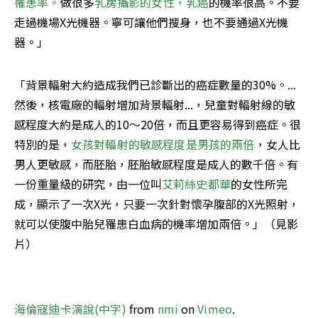
罹患率。
做很多
乳房攝影的女性，乳癌
的機率很高。不要
走過機場X光機器。寧可讓他們搜身，也不要通過X光機
器。」
「背景輻射大約造成我們已診斷出的癌症數量的30%。...
然後，核電廠的輻射增加背景輻射...，兒童對輻射線的敏
感程度大約是成人的10～20倍，而且更容易得到癌症。很
特別的是，
女孩對輻射的敏感程度是男孩的兩倍
，女人比
男人更敏感，而胚胎，胚胎敏感程度是成人的數千倍。有
一份重量級的研究，由一位叫
艾莉絲史都華
的女性所完
成，顯示了一次X光，只要一次針對懷孕腹部的X光照射，
就可以使腹中胎兒罹患白血病的機率增加兩倍。」（見影
片）
海倫寇迪卡演說(中字)
 from 
nmi
 on 
Vimeo
.