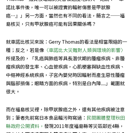
諾比事件後，唯一可以被證實的輻射傷害是甲狀腺
癌…』」另一方面，當然也有不同的看法，簡言之──福
島核災，只有甲狀腺癌可能有因果關係嗎？
就車諾比核災來說：Gerry Thomas的看法是相當限縮的一
種；反之，若是像
〈車諾比大災難對人類與環境的影響〉
所提及的，「乳癌與肺癌等具長潛伏期的腫瘤疾病、非腫
瘤疾病的發生率、心血管疾病，心肌梗塞與缺血性疾病、
中樞神經系統疾病，子宮內嬰兒時因輻射而產生惡性腫瘤
與腦部損傷；眼睛方面的疾病，特別是白內障....」範圍就
很大。
而在福島核災裡，除甲狀腺癌之外，還有其他疾病被注意
到；筆者先前寫日本食品輻污時寫過：
民間團體整理秋田
縣政府公開資料，
發現2011年度福島縣等災區鄰近4縣，