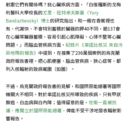
射跟它們有關係嗎？就心臟疾病方面，「白俄羅斯的戈梅
利醫科大學校長的
尤里．班特卓夫斯基（Yury 
Bandazhevsky）博士
的研究指出，和一般在香蕉裡也
有、代謝快、不會特別蓄積於臟器的鉀40不同，銫137會
在心臟等臟器蓄積，容易引起心肌障礙、心律不整等心臟
問題，」而腦血管疾病方面，
紀錄片《車諾比核災 來自污
染地帶的報告》
中提到，在搜集了236萬個案例的烏克蘭
政府報告書裡，把心肌梗塞、腦血管疾病、狹心症等，都
列入核輻射的致病範圍（如圖）。
不過，烏克蘭政府報告書的見解，和國際原能總署等國際
機關大不相同，對於車諾比核災所導致的疾病，只有甲狀
腺癌、白血病與白內障；值得留意的是，
世衛一直被抗
議，應獨立於國際原能總署，
俾能不受干涉地發表輻射影
響報告。