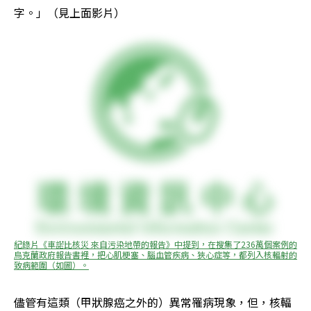
字。」（見上面影片）
紀錄片《車諾比核災 來自污染地帶的報告》中提到，在搜集了236萬個案例的
烏克蘭政府報告書裡，把心肌梗塞、腦血管疾病、狹心症等，都列入核輻射的
致病範圍（如圖）。
儘管有這類（甲狀腺癌之外的）異常罹病現象，但，核輻