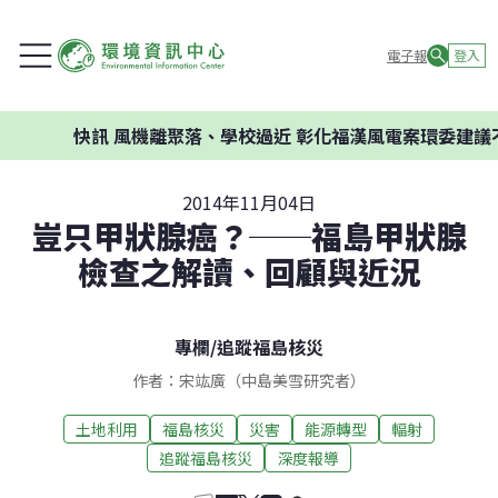
電子報
登入
快訊
風機離聚落、學校過近 彰化福漢風電案環委建議不應
2014年11月04日
豈只甲狀腺癌？──福島甲狀腺
檢查之解讀、回顧與近況
專欄
/
追蹤福島核災
作者：宋竑廣（中島美雪研究者）
土地利用
福島核災
災害
能源轉型
輻射
追蹤福島核災
深度報導