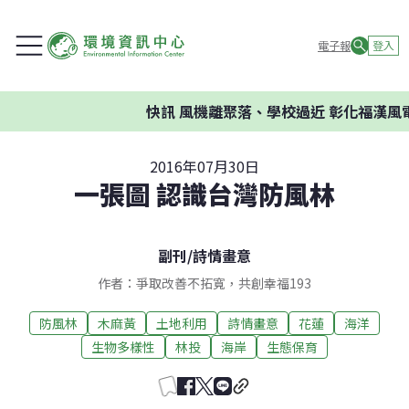
電子報
登入
快訊
風機離聚落、學校過近 彰化福漢風電
2016年07月30日
一張圖 認識台灣防風林
副刊
/
詩情畫意
作者：爭取改善不拓寬，共創幸福193
防風林
木麻黃
土地利用
詩情畫意
花蓮
海洋
生物多樣性
林投
海岸
生態保育