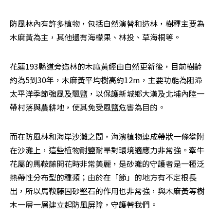
防風林內有許多植物，包括自然演替和造林，樹種主要為
木麻黃為主，其他還有海檬果、林投、草海桐等。
花蓮193縣道旁造林的木麻黃經由自然更新後，目前樹齡
約為5到30年，木麻黃平均樹高約12m，主要功能為阻滯
太平洋季節強風及飄鹽，以保護新城鄉大漢及北埔內陸一
帶村落與農耕地，使其免受風鹽危害為目的。
而在防風林和海岸沙灘之間，海濱植物連成帶狀一條攀附
在沙灘上，這些植物耐鹽耐旱對環境適應力非常強。牽牛
花屬的馬鞍藤開花時非常美麗，是砂灘的守護者是一種泛
熱帶性分布型的種類；由於在「節」的地方有不定根長
出，所以馬鞍藤固砂堅石的作用也非常強，與木麻黃等樹
木一層一層建立起防風屏障，守護著我們。