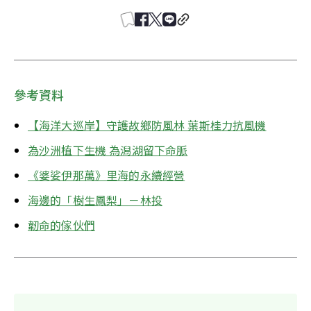
參考資料
【海洋大巡岸】守護故鄉防風林 葉斯桂力抗風機
為沙洲植下生機 為潟湖留下命脈
《婆娑伊那萬》里海的永續經營
海邊的「樹生鳳梨」－林投
韌命的傢伙們