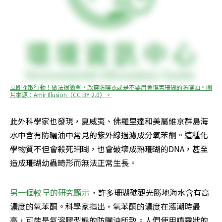
立即採取行動！做法很簡單，改穿防曬衣或是不要用會傷害珊瑚的防曬油。圖
片來源：Amir Illusion（CC BY 2.0）。
此外科學家也發現，夏威夷、佛羅里達和美屬維京群島海
水中含有防曬油中常見的紫外線過濾成分氧苯酮。這種化
學物質不但會殺死珊瑚，也會破壞成熟珊瑚的DNA，甚至
造成珊瑚幼蟲畸形而無法正常生長。
另一個較早的研究顯示
，許多珊瑚礁觀光勝地海水含有高
濃度的氧苯酮。科學家指出，氧苯酮的濃度在漲潮時最
高，可能是氣溶膠型態的防曬油所致。人們使用噴霧狀的