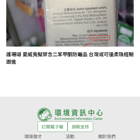
護珊瑚 夏威夷擬禁含二苯甲酮防曬品 台灣或可循柔珠經驗
跟進
訂閱電子報
捐款支持
環境徵才
活動
關於我們