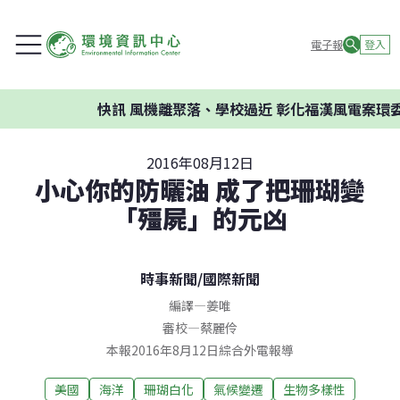
電子報
登入
快訊
風機離聚落、學校過近 彰化福漢風電案環委建
2016年08月12日
小心你的防曬油 成了把珊瑚變
「殭屍」的元凶
時事新聞
/
國際新聞
編譯
—
姜唯
審校
—
蔡麗伶
本報2016年8月12日綜合外電報導
美國
海洋
珊瑚白化
氣候變遷
生物多樣性