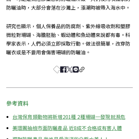
防曬油時，大部分會落在沙灘上，漲潮時被帶入海水中。
研究也顯示，個人保養品的防腐劑、紫外線吸收劑和塑膠
微粒對珊瑚、海膽胚胎、蝦幼體和魚幼體來說都有毒。科
學家表示，人們必須立即採取行動。做法很簡單，改穿防
曬衣或是不要用會傷害珊瑚的防曬油。
參考資料
台灣保育類動物將新增201種 2種珊瑚一發現就瀕危
美環團抽檢市面防曬產品 近8成不合格或有害人體