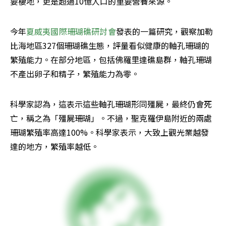
要棲地，更是超過10億人口的重要營養來源。
今年
夏威夷國際珊瑚礁研討會
發表的一篇研究，觀察加勒
比海地區327個珊瑚礁生態，評量看似健康的軸孔珊瑚的
繁殖能力。在部分地區，包括佛羅里達礁島群，軸孔珊瑚
不產出卵子和精子，繁殖能力為零。
科學家認為，這表示這些軸孔珊瑚形同殭屍，最終仍會死
亡，稱之為「殭屍珊瑚」。不過，聖克羅伊島附近的兩處
珊瑚繁殖率高達100%。科學家表示，大致上觀光業越發
達的地方，繁殖率越低。