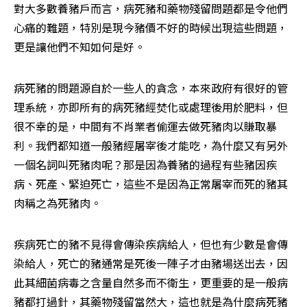
對大多數養豬戶而言，病死豬和藥物殘留問題都是令他們
心痛的難題，特別是現今豬價不好的時候出現這些問題，
更是讓他們不知如何是好。
病死豬的問題源自於一些人的貪念，本來政府有很好的管
理系統，亦即所有的病死豬經焚化或處理後用於肥料，但
很不幸的是，中間有不肖業者偷運去做死豬肉以賺取暴
利。我們都知道一般豬經屠宰後才能吃，為什麼又有另外
一個名詞叫死豬肉呢？那是因為養豬的過程有些豬因疾
病、死產、緊迫死亡，這些不是因為正常屠宰而死的豬其
肉稱之為死豬肉。
疾病死亡的豬不見得會傳染疾病給人，但也有少數是會傳
染給人，死亡的豬通常是死後一陣子才由豬場送出去，因
此其細菌病毒之含量自然多而不衛生，更重要的是一般病
豬都打過針，其藥物殘留當然大，這也就是為什麼病死豬