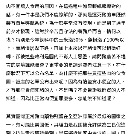
肉不宜讓人食用的原因。在這過程中如果報紙報導對的
話，有一件事是我們不能瞭解的，那就是運死豬的車既然
裝有衛星導航系統，為什麼平常沒有發現，而是到了過年
前夕才發現，這對於辛苦且守法的養豬戶而言，情何以
堪？特別是今年飼料中的玉米漲50%，魚粉漲了100%以
上，而豬價居然下跌，再加上本來過年豬價可以稍微好
轉，卻被這些唯利是圖的不肖人士惡整，請問豬農苦不堪
言的處境誰能體會？更重要的是請消費者注意一下，在什
麼狀況下可以公布名單，為什麼不把那些買這些肉的伙食
團、飯店的名單公布出來呢？因為有這些貪小便宜的人，
才有那些賣病死豬的人，不是嗎？不要告訴我們買的人不
知道，因為比正常肉便宜那麼多，怎能說不知道呢？
其實臺灣正常豬肉藥物殘留在全亞洲應屬於最低的國家之
一，有可能比美國低，其理由是我國被允許做為生長促進
劑之抗生素或礦胺藥劑，是這鄰近國家中最少的一國，再