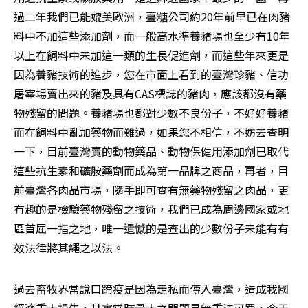
過二年我們已能媲美歐洲，臺糖公司約20年前早已在肉豬
料中不加這些添加劑，而一般高水準養豬場也至少有10年
以上在飼料中未加這一類的生長促進劑，而這些年來更是
因為養豬技術的進步，您在市面上看到的臺灣珍豬、信功
屠宰場賣出來的豬及具有CAS標誌的豬肉，應該都沒有藥
物殘留的問題。養豬場也都對少數不良份子，不好好養豬
而在飼料中亂加藥物而難過，如果您不相信，不妨去查明
一下，目前臺灣賣的動物藥品、動物保健用添加劑已取代
這些抗生素和礦胺藥劑而成為第一品牌之商品，再者，目
前臺灣各肉品市場，隨手即可查有無藥物殘留之肉品，更
有趣的是檢驗藥物殘留之技術，我們已成為周邊國家或地
區首屈一指之地，唯一遺憾的是查出的少數份子未能有有
效法律將其繩之以法。
過去畜牧界常說口蹄疫是因為走私而傳入臺灣，造成我國