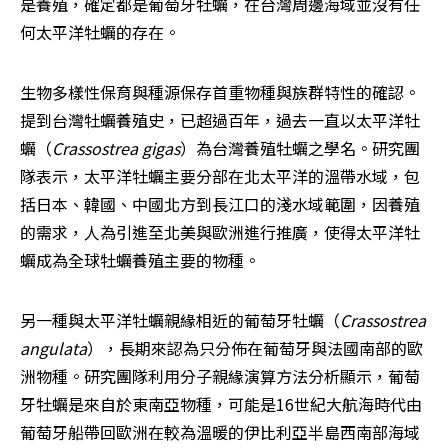
是養殖，確定都是葡萄牙牡蠣，在台灣周邊海域並沒有任
何太平洋牡蠣的存在。
生物多樣性保育與種源保存首重物種與族群特性的確認。
提到台灣牡蠣養殖史，已超過百年，過去一直以太平洋牡
蠣（
Crassostrea gigas
）為台灣養殖牡蠣之學名。研究團
隊表示，太平洋牡蠣主要分部在北太平洋的溫帶水域，包
括日本、韓國、中國北方到長江口的淺水域範圍，因養殖
的需求，人為引進至北美與歐洲進行推廣，使得太平洋牡
蠣成為全球牡蠣養殖主要的物種。
另一種與太平洋牡蠣親緣相近的葡萄牙牡蠣（
Crassostrea 
angulata
），長期來認為只分佈在葡萄牙與法國南部的歐
洲物種。研究團隊利用分子親緣演算方法分析顯示，葡萄
牙牡蠣是來自於東南亞物種，可能是16世紀大航海時代由
葡萄牙船帶回歐洲在較為溫暖的伊比利亞半島西南部海域