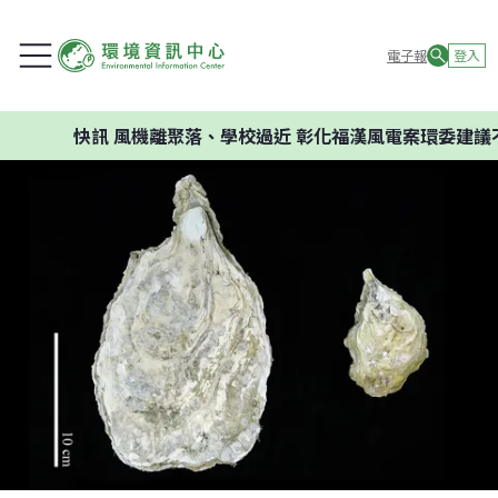
電子報
登入
快訊
風機離聚落、學校過近 彰化福漢風電案環委建議不應開