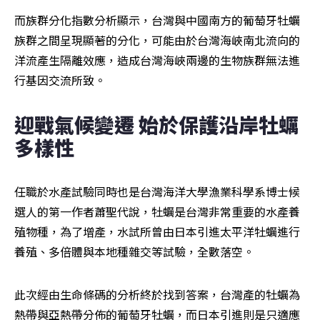
而族群分化指數分析顯示，台灣與中國南方的葡萄牙牡蠣
族群之間呈現顯著的分化，可能由於台灣海峽南北流向的
洋流產生隔離效應，造成台灣海峽兩邊的生物族群無法進
行基因交流所致。
迎戰氣候變遷 始於保護沿岸牡蠣
多樣性
任職於水產試驗同時也是台灣海洋大學漁業科學系博士候
選人的第一作者蕭聖代說，牡蠣是台灣非常重要的水產養
殖物種，為了增產，水試所曾由日本引進太平洋牡蠣進行
養殖、多倍體與本地種雜交等試驗，全數落空。
此次經由生命條碼的分析終於找到答案，台灣產的牡蠣為
熱帶與亞熱帶分佈的葡萄牙牡蠣，而日本引進則是只適應