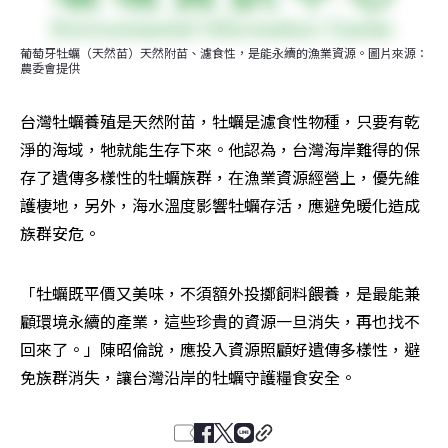
葡萄牙牡蠣（天然苗）天然附苗、濾食性，是能永續的漁業資源。圖片來源：
農委會提供
台灣牡蠣養殖是天然附苗，牡蠣是濾食性物種，只要有乾
淨的海域，牠就能生存下來。他認為，台灣海岸難得的保
存了遺傳多樣性的牡蠣族群，在漁業資源經營上，優先維
護棲地，另外，海水溫度影響牡蠣存活，應避免暖化造成
族群安危。
「牡蠣既平價又美味，不須額外投擲飼料餵養，是最能兼
顧環境永續的產業，這些珍貴的資源一旦消失，再也找不
回來了。」陳昭倫說，應投入資源照顧好遺傳多樣性，避
免族群消失，讓台灣沿岸的牡蠣守護糧食安全。