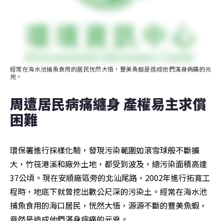
經常在海水池捕魚食用的居民恍然大悟，豐美魚蝦是造成他們滿身病痛的元
兇。
周遭居民病痛纏身 產權易主求償
困難
環保署進行採樣化驗，發現污染範圍如滾雪球般不斷擴
大，竹筏港溪和廠外土地，都受到波及，總污染面積高達
37公頃。現在安順廠區旁的北汕尾路，2002年進行拓寬工
程時，地底下就曾挖出數公尺深的污染土。經常在海水池
捕魚食用的海口居民，恍然大悟，源源不斷的豐美魚蝦，
竟然是造成他們滿身病痛的元兇。