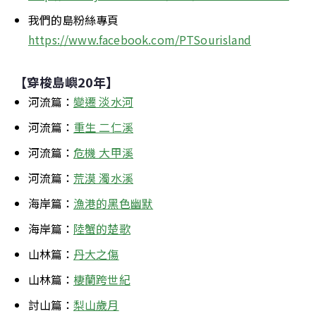
我們的島粉絲專頁
https://www.facebook.com/PTSourisland
【穿梭島嶼20年】
河流篇：
變遷 淡水河
河流篇：
重生 二仁溪
河流篇：
危機 大甲溪
河流篇：
荒漠 濁水溪
海岸篇：
漁港的黑色幽默
海岸篇：
陸蟹的楚歌
山林篇：
丹大之傷
山林篇：
棲蘭跨世紀
討山篇：
梨山歲月