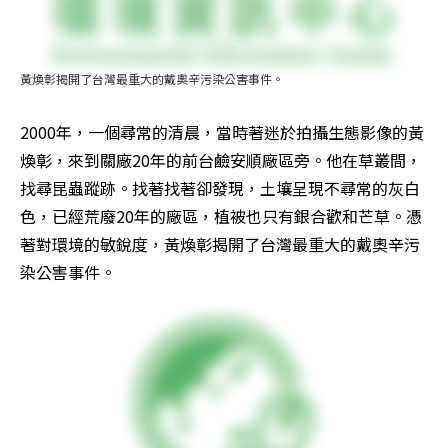
黃煥彰揭開了台灣最重大的戴奧辛污染公害事件。
2000年，一個尋常的清晨，當時著迷於拍攝生態影像的黃
煥彰，來到關廠20年的前台鹼安順廠區旁。他在草叢間，
找尋昆蟲蹤跡。找著找著卻發現，土壤呈現不尋常的灰白
色，已經荒廢20年的廠區，植被也只有銀合歡和芒草。憑
著對環境的敏銳度，黃煥彰揭開了台灣最重大的戴奧辛污
染公害事件。