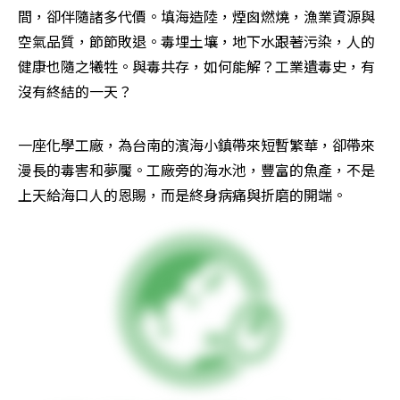
間，卻伴隨諸多代價。填海造陸，煙囪燃燒，漁業資源與
空氣品質，節節敗退。毒埋土壤，地下水跟著污染，人的
健康也隨之犧牲。與毒共存，如何能解？工業遺毒史，有
沒有終結的一天？
一座化學工廠，為台南的濱海小鎮帶來短暫繁華，卻帶來
漫長的毒害和夢魘。工廠旁的海水池，豐富的魚產，不是
上天給海口人的恩賜，而是終身病痛與折磨的開端。