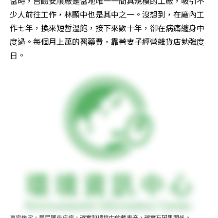
當時，台鹼安順廠是當地唯一一間具規模的工廠，吸引不
少人前往工作，林顯中也是其中之一。沒想到，在廠內工
作七年，換來短暫溫飽，接下來數十年，卻在病痛纏身中
度過。每個月上萬的醫藥費，靠著妻子經營雜貨店勉強度
日。
專家鑑定，居民罹患疾病，確實和環境中的戴奧辛，確實有因果關係。