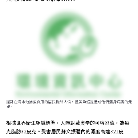
經常在海水池捕魚食用的居民恍然大悟，豐美魚蝦是造成他們滿身病痛的元
兇。
根據世界衛生組織標準，人體對戴奧辛的可容忍值，為每
克脂肪32皮克。受害居民蘇文振體內的濃度高達321皮