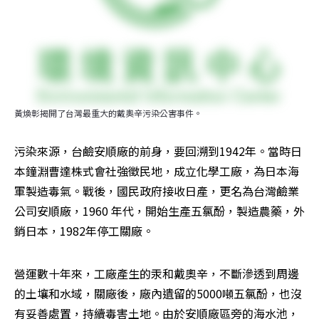
黃煥彰揭開了台灣最重大的戴奧辛污染公害事件。
污染來源，台鹼安順廠的前身，要回溯到1942年。當時日
本鐘淵曹達株式會社強徵民地，成立化學工廠，為日本海
軍製造毒氣。戰後，國民政府接收日產，更名為台灣鹼業
公司安順廠，1960 年代，開始生產五氯酚，製造農藥，外
銷日本，1982年停工關廠。
營運數十年來，工廠產生的汞和戴奧辛，不斷滲透到周邊
的土壤和水域，關廠後，廠內遺留的5000噸五氯酚，也沒
有妥善處置，持續毒害土地。由於安順廠區旁的海水池，