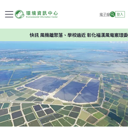
電子報
登入
快訊
風機離聚落、學校過近 彰化福漢風電案環委建議