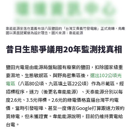
韋能能源坐落在嘉義布袋八區鹽田的「台灣艾貴義竹發電廠」正式商轉，鳥瞰
圖以黑面琵鷺做為設計理念。圖片來源：韋能能源
昔日生態爭議用20年監測找真相
鹽田光電是由能源局盤點國有廢棄的鹽田，扣除國家級重
要濕地、生態敏感區、與野鳥密集區後，
選出102公頃光
電區
（八區80公頃、九區填土區22公頃）作為示範區。經
招標程序，速力（後更名韋能能源）、天泰能源分別以每
度2.6元、3.5元得標。2.6元的綠電價格直逼台灣平均電
價，當時引發喧嘩、甚至一度傳言Google打算跟速力簽約
買綠電，但未獲證實。韋能能源說明，目前仍維持賣電給
台電。