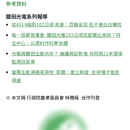
參考資料
鹽田光電系列報導
從4314縮到102公頃 鳥會：忍痛妥協 但不會白白犧牲
每一區都很重要  鹽田光電102公頃怎麼選出來的？特
生中心：以資料作科學依據
光電與鹽田生態共存？ 擁護與反對者 共同用21年環境
監測找答案
當再生能源遇見濕地  民間：建立制度  走得慢才能走
得遠
※ 本文與 行政院農業委員會 林務局  合作刊登