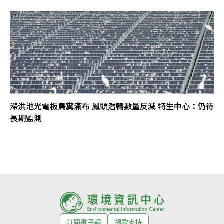
滯洪池光電板鳥糞滿布 鳳頭潛鴨數量反減 特生中心：仍待
長期監測
訂閱電子報
捐款支持