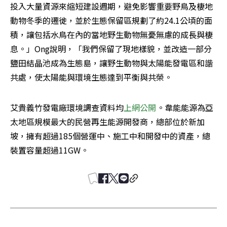
投入大量資源來縮短建設週期，避免影響重要野鳥及棲地
動物冬季的遷徙，並於生態保留區規劃了約24.1公頃的面
積，讓包括水鳥在內的當地野生動物無憂無慮的成長與棲
息。」Ong說明，「我們保留了現地樣貌，並改造一部分
鹽田結晶池成為生態島，讓野生動物與太陽能發電區和諧
共處，使太陽能與環境生態達到平衡與共榮。
艾貴義竹發電廠環境調查資料均
上網公開
。韋能能源為亞
太地區規模最大的民營再生能源開發商，總部位於新加
坡，擁有超過185個營運中、施工中和開發中的資產，總
裝置容量超過11GW。