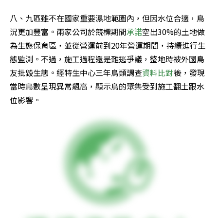
八、九區雖不在國家重要濕地範圍內，但因水位合適，鳥
況更加豐富。兩家公司於競標期間
承諾
空出30%的土地做
為生態保育區，並從營運前到20年營運期間，持續進行生
態監測。不過，施工過程還是難逃爭議，整地時被外國鳥
友批毀生態。經特生中心三年鳥類調查
資料比對
後，發現
當時鳥數呈現異常飆高，顯示鳥的聚集受到施工翻土跟水
位影響。