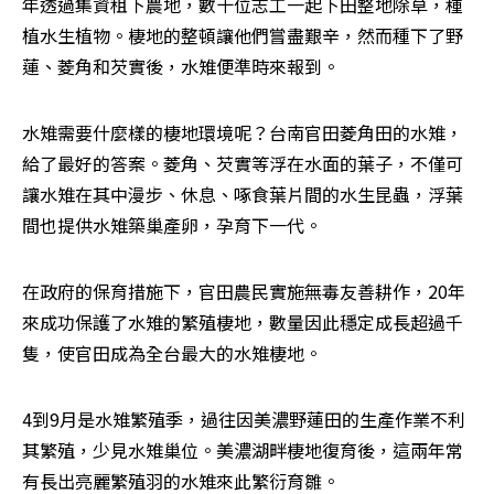
年透過集資租下農地，數十位志工一起下田整地除草，種
植水生植物。棲地的整頓讓他們嘗盡艱辛，然而種下了野
蓮、菱角和芡實後，水雉便準時來報到。
水雉需要什麼樣的棲地環境呢？台南官田菱角田的水雉，
給了最好的答案。菱角、芡實等浮在水面的葉子，不僅可
讓水雉在其中漫步、休息、啄食葉片間的水生昆蟲，浮葉
間也提供水雉築巢產卵，孕育下一代。
在政府的保育措施下，官田農民實施無毒友善耕作，20年
來成功保護了水雉的繁殖棲地，數量因此穩定成長超過千
隻，使官田成為全台最大的水雉棲地。
4到9月是水雉繁殖季，過往因美濃野蓮田的生產作業不利
其繁殖，少見水雉巢位。美濃湖畔棲地復育後，這兩年常
有長出亮麗繁殖羽的水雉來此繁衍育雛。