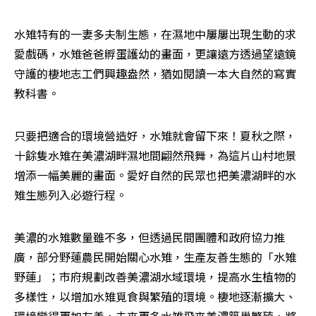
水雉特有的一妻多夫制生態，在濕地中屢屢出現生動的求
愛戲碼，水雉爸爸孵蛋護幼的畫面，更讓遠方透過望遠鏡
守護的棲地志工們興趣盎然，猶如閱讀一本大自然的寫實
教科書。
只要把適合的環境營造好，水雉就會留下來！夏秋之際，
十餘隻水雉在美濃湖畔濕地間翩然飛舞，為這片山村地景
增添一幅美麗的畫面。愛好自然的民眾也把美濃湖畔的水
雉生態列入必遊行程。
美濃的水雉數量雖不多，但透過民間團體和政府協力推
廣，部分野蓮農民開始關心水雉，生產友善生態的「水雉
野蓮」；市府規劃改善美濃湖水域環境，提高水生植物的
多樣性，以增加水雉覓食與繁殖的環境。棲地逐漸擴大、