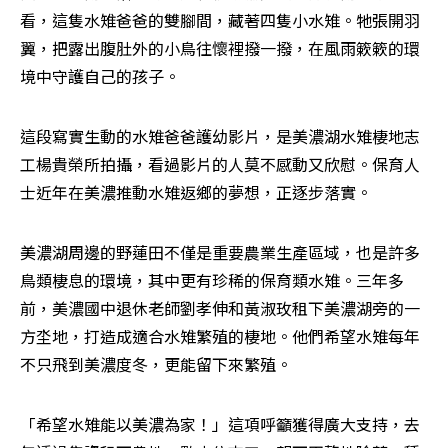
看，這隻水雉爸爸的雙腳間，藏著四隻小水雉。牠張開羽
翼，把露出腹肚外的小鳥往懷裡撥一撥，在風雨簌簌的環
境中守護自己的孩子。
這段寫實生動的水雉爸爸護幼影片，是美濃湖水雉棲地志
工楊貴榮所拍攝，看過影片的人莫不感動又欣慰。保育人
士近年在美濃推動水雉返鄉的夢想，正逐步落實。
美濃湖周邊的野蓮田不僅是重要農業生產區域，也是許多
鳥類棲息的環境，其中更有珍稀的保育類水雉。三年多
前，美濃國中退休老師劉孝伸和黃淑玫租下美濃湖旁的一
方坔地，打造成適合水雉繁殖的棲地。他們希望水雉每年
不只飛到美濃度冬，更能留下來繁殖。
「希望水雉能以美濃為家！」這項呼籲獲得廣大支持，去