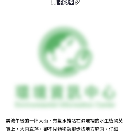
美濃午後的一陣大雨，有隻水雉站在濕地裡的水生植物芡
實上，大雨直落，卻不見牠移動腳步找地方躲雨。仔細一