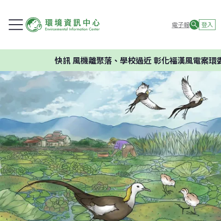
電子報
登入
快訊
風機離聚落、學校過近 彰化福漢風電案環委建議