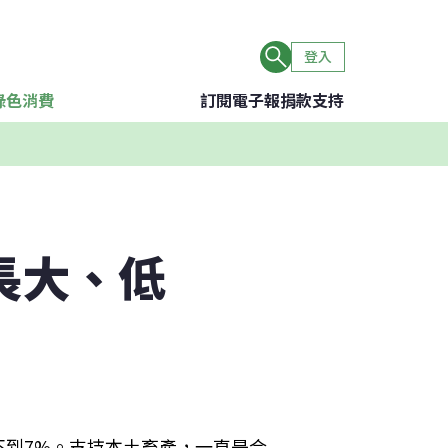
登入
綠色消費
訂閱電子報
捐款支持
長大、低
不到7%。支持本土畜產，一直是合