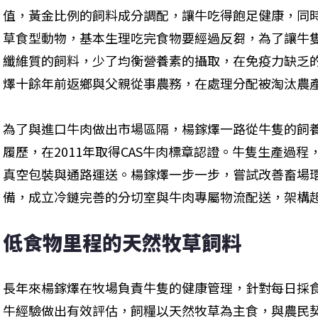
值，黃金比例的飼料成分調配，讓牛吃得飽足健康，同
草食型動物，基本生理吃完食物要經過反芻，為了讓牛
纖維質的飼料，少了均衡營養素的攝取，在免疫力缺乏
燡十餘年前返鄉與父親從事農務，在處理分配被淘汰農
為了與進口牛肉做出市場區隔，楊鎵燡一路從牛隻的飼
履歷，在2011年取得CAS牛肉標章認證。牛隻生產過
真空包裝與通路運送。楊鎵燡一步一步，嘗試改善畜場
備，成立冷鏈完善的分切室與牛肉專屬物流配送，架構
低食物里程的天然牧草飼料
長年來楊鎵燡在牧場負責牛隻的健康管理，針對每日採
牛經驗做出有效評估，飼糧以天然牧草為主食，與農民