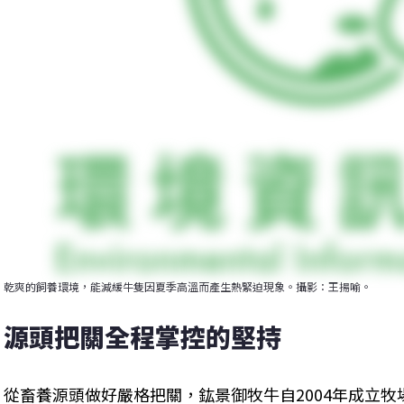
乾爽的飼養環境，能減緩牛隻因夏季高溫而產生熱緊迫現象。攝影：王揚喻。
源頭把關全程掌控的堅持
從畜養源頭做好嚴格把關，鈜景御牧牛自2004年成立