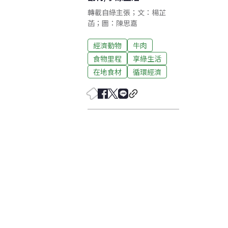
轉載自綠主張；文：楊芷
菡；圖：陳思嘉
經濟動物
牛肉
食物里程
享綠生活
在地食材
循環經濟