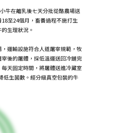
牛。小牛在離乳後七天分批從酪農場送
18至24個月，畜養過程不施打生
牛的生理狀況。
場，運輸設施符合人道屠宰規範，牧
屠宰後的屠體，採低溫運送回冷鏈完
，每天固定時間，將屠體送進冷藏室
、降低生菌數。經分級真空包裝的牛