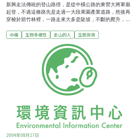
新興走法傳統的登山路徑，是從中橫公路的東營大將軍廟
起登，不過這條路先是走過一大段果園產業道路，然後再
穿梭於箭竹林裡，一路走來大多是陡坡，不斷的爬升，較
感吃力。新興的另外一條探勘路線，也就是我們所走的，
中橫
生物多樣性
走山的人
生態保育
改由合歡北峰過反射版後的叉路口而下，除了步道緩緩的
下降外，還可順登一座百岳，並且躬逢每年盛夏的紅毛杜
鵑秀，輕鬆又一舉數得。出發前，山下天氣很好，在埔里
夜市吃宵夜時，還暗自得意著這回總算出運，不再每次上
山都遇到雨，就連夜宿合歡山莊前廣場也是滿空星斗，點
點繁星。清晨的合歡山區，寧靜得讓人感到舒適，連白翼
金眉也不懼人，在指示牌上跳躍著，大夥煮食著早餐閒聊
著，下方的雲海，遠方的奇萊、屏風，還有那棟一直歇業
著的松雪樓，構成一幅優雅的畫面。
2004年08月17日