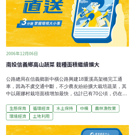
情，感動湖神，將兩人化為鴛鴦長廂廝守，悠遊湖中……
（大陸江西也有個鴛鴦湖，號稱亞洲最大的野生鴛鴦棲息
地，成群的野生鴛鴦飛起或降落湖面的景致十分動人。）
鴛鴦湖自然保留區涵蓋鴛鴦湖與周圍的山脈，陸域374公
2006年12月06日
南投信義鄉高山蔬菜 栽種面積繼續擴大
公路總局在信義鄉新中橫公路興建18重溪高架橋完工通
車，因為不虞交通中斷，不少農友紛紛擴大栽培蔬菜，其
中以羅娜村栽培面積增加最快，估計已有70公頃，仍在增
加中。羅娜村農友陳福枝說，信義鄉高地蔬菜以夏季最具
生態保育
循環經濟
水土保持
中橫
農林漁牧業
競爭力，當秋冬後，平地冬季蔬菜大量增加，就易失去競
爭力，山地最怕碰上颱風，造成道路中斷，每逢雨季，農
環境經濟
土地利用
友都要「看天吃飯」。信義鄉農會理事范姜萬盛指出，羅
娜村農友多半種植敏豆、彩色甜椒、番茄、花卉等，有的