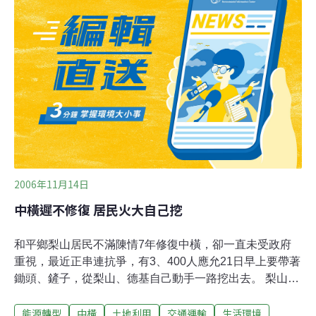
因為市場需要，搭建溫室有機栽培，像彩色甜椒，每公斤
售價平均都在150元上下，有時高達300元，高架橋通車對
地方帶來利多。
2006年11月14日
中橫遲不修復 居民火大自己挖
和平鄉梨山居民不滿陳情7年修復中橫，卻一直未受政府
重視，最近正串連抗爭，有3、400人應允21日早上要帶著
鋤頭、鏟子，從梨山、德基自己動手一路挖出去。 梨山中
橫自救會長涂七郎說，政府為了保住青山綠水棄修中橫公
能源轉型
中橫
土地利用
交通運輸
生活環境
路，卻不顧山區耕耘許久的農民生計，梨山的旅遊業這幾