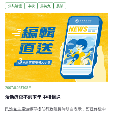
公共論壇
中橫
馬英九
農業
們因缺水而被咒罵的時候，當民眾為水蜜桃阿嬤掉淚的時
候，有沒有想到，高山農業的經濟與環境代價，其利潤又
是分到誰的口袋中。梨山地區人口不到5000人，加上不在
籍的僱工也僅萬人，馬英九主張搶通中橫，吸納選票有
限。中橫是蔣經國的政績，馬英九可藉此再度強化他正統
性的連結，政治上的象徵才是背後主要因素。然而這甜蜜
的水蜜桃代價何其大？在照顧原住民的政治正確下，加上
立委選舉的綁樁需索，1400億元的治水預算也編到山上
去，光石門水庫就準備花費240億元，大家可以算算看，
一顆美味的水蜜桃，背後政府要花多少工程經費去補貼。
然而石門水庫已等同提前報廢，不論大雨或無雨都有缺水
危機，當地粗大的水管讓觀光客胃口盡失，上游蒼
2007年03月08日
浩劫療傷不到兩年 中橫搶通
民進黨主席游錫堃擔任行政院長時明白表示，暫緩修建中