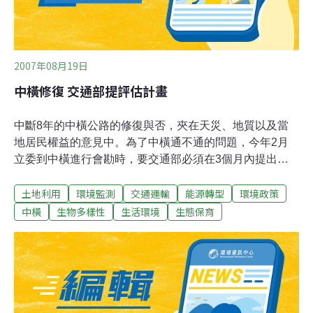
2007年08月19日
中橫修復 交通部提評估計畫
中斷8年的中橫公路的修復與否，夾在天災、地質以及當
地居民權益的意見中。為了中橫通不通的問題，今年2月
立委到中橫進行會勘時，要交通部必須在3個月內提出評
估計畫。根據公路總局清查結果，谷關到德基之間，有31
土地利用
環境監測
交通運輸
能源轉型
環境政策
處的路基缺口、22 個土石流區、51處容易坍方有落石、
29個危險路段，搶通這25公里便道需6.9億元，每年得編
中橫
生物多樣性
生活環境
生態保育
列1.5億元的維護費，換算起來，中橫每1公里的修復加維
護費要花掉將近3、4千萬元左右。綠色陣線執行長吳東傑
表示，「中橫的問題不在通不通，而是通了有沒有用，有
沒有價值。」靜宜大學生態學系副教授鐘丁茂說，「中橫
的半山腰野溪很多，這些野溪都是跟這條公路橫交，這種
橫交水路，崩塌下來的土石一定會沖毀便道，復建等於白