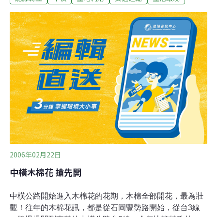
年來根本是處於完全停擺狀態，果農運輸成本多1倍，遇
到雪季還無法通行，大家都苦哈哈。谷關社區發展協會理
事長劉家熾也表示921這一震，震垮了谷關發展前景。 多
年來，地方居民不斷陳情要求修復中橫，甚至由梨山、谷
關社區業者自行出資，聘請山青探勘中橫，確定地質已經
穩定，但是政府並未給予確定答案，才有這項串連挖路的
行動。
2006年02月22日
中橫木棉花 搶先開
中橫公路開始進入木棉花的花期，木棉全部開花，最為壯
觀！往年的木棉花訊，都是從石岡豐勢路開始，從台3線