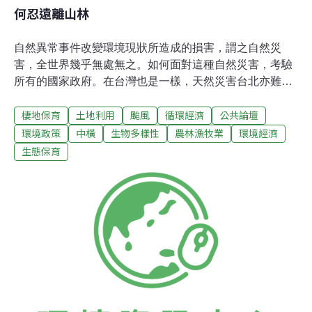
何忍遠離山林
自然異常事件改變環境現狀所造成的損害，謂之自然災
害，全世界幾乎無處無之。如何面對這種自然災害，考驗
所有的國家政府。在台灣也是一樣，天然災害台北亦難倖
免，而山巔水涯特為敏感。因應策略，影響極廣。台灣2/3
棲地保育
土地利用
颱風
循環經濟
公共論壇
面積為山坡地，所以災害較為明顯，但卻無日本之甚：世
界強震區日本居其首，日本火山遍布，乃其土石流主要活
環境政策
中橫
生物多樣性
農林漁牧業
環境經濟
動災區。相較之下，台灣得天不薄，尚有300餘萬人賴山
生態保育
區資源為生。所以，山坡地是我重要國土資源。有人怪台
灣多山才有災害；試想：台灣若像澎湖無山，則是否仍為
寶島不無可疑。又有人怪民眾之居於山區，才使政府窮於
應付救災。試想：倘三百餘萬同胞因無山區資源維生，而
下山爭食，流落平地，其社會衝擊豈是政府更容易應付？
近年適逢颱風盛行周期，中橫等山區道路不堪風雨而斷，
有司不視之為應然，於是封山、封路、撤村空山居然成為
政策。政府遇災不思解決居山弱勢同胞之困境，反欲以國
土復育、土地管理美名，採封山以放棄佔台灣2/3