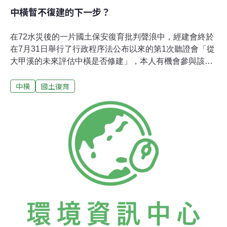
中橫暫不復建的下一步？
在72水災後的一片國土保安復育批判聲浪中，經建會終於
在7月31日舉行了行政程序法公布以來的第1次聽證會「從
大甲溪的未來評估中橫是否修建」，本人有機會參與該次
聽證會，主張應從安全、生態與財政的角度暫不復建中橫
中橫
國土復育
上谷關至德基段。很高興得知行政院游院長在聽取各方意
見後，日前宣布暫不復建中橫上谷關至德基段，對台灣人
民而言，這是遲來的環境正義喜訊。當然在宣布暫不復建
中橫後，一定要從生態、生活、生產的「三生」面向搭配
相關措施，才能使中橫沿線居民不會有頓失所怙的疑慮，
也才能使中橫暫不復建的決定，真正達到休養生息的國土
保安及復育目的。因此，我們必須嚴肅地思索：中橫暫不
復建的下一步是什麼？中央山脈之完整生態系有待恢復從
國土保育軸來看，綿亙南北的中央山脈是支撐台灣的天然
屋脊，整個中央山脈所形成的完整生態系更是維持台灣自
然環境穩定的生態區塊，而中橫公路就像是橫切在這區塊
上的1道傷痕，將台灣切斷成割裂的生態孤島。生