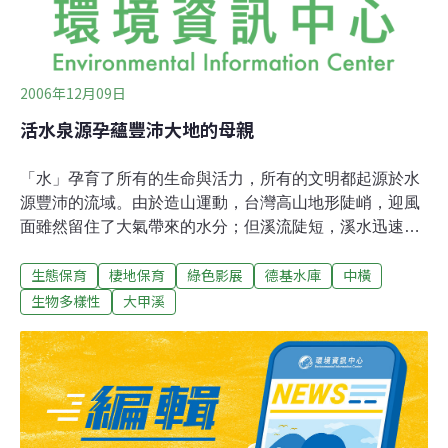
2006年12月09日
活水泉源――孕蘊豐沛大地的母親
「水」孕育了所有的生命與活力，所有的文明都起源於水
源豐沛的流域。由於造山運動，台灣高山地形陡峭，迎風
面雖然留住了大氣帶來的水分；但溪流陡短，溪水迅速入
海。過去台灣山坡地的不當開發，導致颱風來襲時，溪水
生態保育
棲地保育
綠色影展
德基水庫
中橫
暴漲，土石流氾濫成災；乾旱時，裸露的土壤涵養水分能
力不足，溪流全成了涓涓細流，因此人工水庫或天然湖
生物多樣性
大甲溪
泊，成了台灣生物重要的活水泉源。「鴛鴦湖」座落於雪
山山脈，是形狀狹長的天然高山湖泊，地理位置剛好在新
竹縣尖石鄉、桃園縣復興鄉及宜蘭縣大同鄉交界處，終年
水氣豐沛，雲霧繚繞，湖光山色宛如仙境。它的名子來自
一個淒美的愛情故事：傳說部落裡一對青梅竹馬的情侶，
男的因狩獵不慎葬身湖底，女的投湖殉情，堅貞不渝的愛