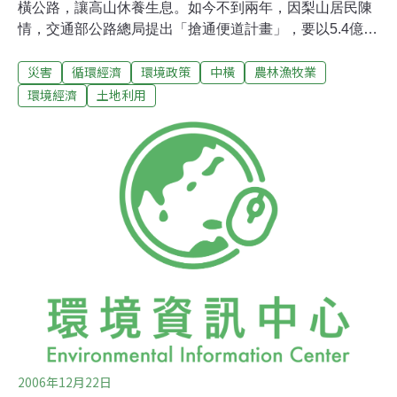
橫公路，讓高山休養生息。如今不到兩年，因梨山居民陳
情，交通部公路總局提出「搶通便道計畫」，要以5.4億元
到6.9億元搶通改善，每年還編列近2億元進行維修工程。
災害
循環經濟
環境政策
中橫
農林漁牧業
消息傳出，環保團體和專家學者抨擊，中橫是廿世紀「人
定勝天」理念下的產物，一旦搶通，不但破壞國土復育，
環境經濟
土地利用
且當地地質仍不穩定，地震、颱風等災害都可能再度重創
土地。梨山地區產業每年產值約8,000萬，卻要付出巨額社
會和環境成本。靜宜大學生態所所長陳玉峰表示，公路總
局應說明「便道」到底屬於何種等級道路，若是供德基水
庫和電廠人員進出，對環境危害最小的「林道」即綽綽有
餘。他在當地做過調查，該路段山坡穩定週期只有五十
年，才會颱風一來就柔腸寸斷。
2006年12月22日