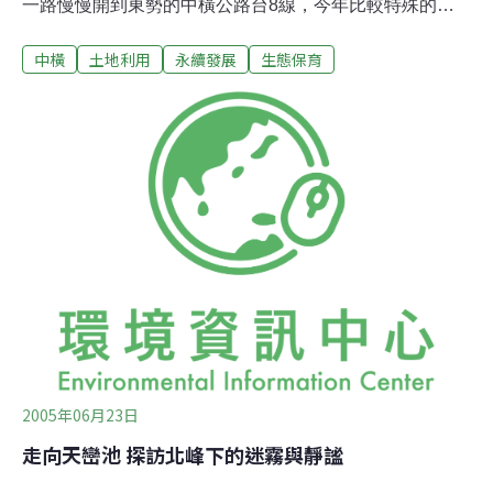
一路慢慢開到東勢的中橫公路台8線，今年比較特殊的
是，中橫公路竟然搶先開花，亂了以往木棉花開花從低海
中橫
土地利用
永續發展
生態保育
拔，開到中海拔的花序。東勢居民研判可能是去年摘棉絮
影響到木棉樹的正常生理調節功能，但是，谷關工務段指
出，去年3月底摘除木棉花絮，是考量棉絮汙染、過敏兒
不適，並未在樹上噴藥處理。至於今年中橫公路上的木棉
花花期晚、花期提早，和氣候、摘除棉絮等是否有相關
性，谷關工務段認為，還有待觀察。
2005年06月23日
走向天巒池 探訪北峰下的迷霧與靜謐