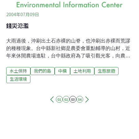
2004年07月09日
錢災氾濫
大雨過後，沖刷出土石赤裸的山脊，也沖刷出赤裸而荒謬
的種種現象。台中縣新社鄉是農委會重點輔導的山村，近
年來休閒農場進駐，台中縣政府為了吸引觀光客，向農委
會水土保持局申請九二一重建經費，耗資3,000萬，在行水
水土保持
我們的島
中橫
土地利用
生態旅遊
區內大興土木，改造原本自然的溪流，闢建河濱公園；而
上個月才落成的河濱公園，在敏督利颱風過後，只剩下土
生活環境
石挾帶著斷壁殘垣，突兀地矗立在河道中央。更突兀的
是，為了打造所謂的休閒農村，政府在大甲溪支流抽藤坑
01
02
03
04
溪河道中央開闢道路，導致河道縮減為原本的2分之1至3
分之1。7月2日溪水暴漲，洪水沖毀路基，衝過堤防，衝
入民宅，不到10分鐘的時間，新社鄉中和村便淹沒在洪水
之中。世居中和村的老伯說，自有記憶以來從未見過這樣
的景象，就算是 1959年的八七水災，也沒有這麼嚴重。是
什麼造成這次慘重的災情？居民紛紛指出，就是河中央的