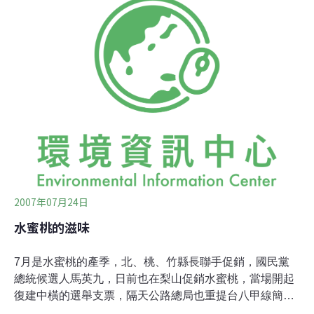
下來，造成土石流。公路總局谷關工務段長張明欽指出，
災害發生在29到31公里的麗陽段，4年來已修10次，主要
是當地河床砂石淤積與道路同高，邊坡又有阿邦溪不穩定
區，大雨颱風來時不是坍方就是水淹路面，每次修復都盡
量使用當地材料，10次下來約花2千多萬元。
2007年07月24日
水蜜桃的滋味
7月是水蜜桃的產季，北、桃、竹縣長聯手促銷，國民黨
總統候選人馬英九，日前也在梨山促銷水蜜桃，當場開起
復建中橫的選舉支票，隔天公路總局也重提台八甲線簡易
復建的建議。當馬英九沈浸在支持者歡呼的時候，當縣長