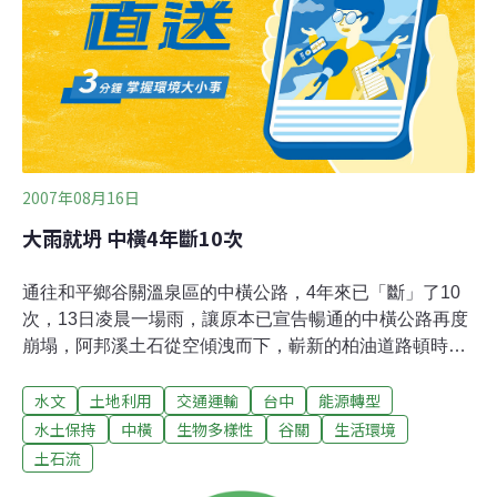
費功夫。」到今天為止，留在中橫邊坡的土石量有多少，
不管是工程界或學界，沒有人能夠算出一個準確的數字，
至於中橫還要休養生息幾年，外界也有不同的看法，但
是，中橫是否只能重演「搶修、災害、
2007年08月16日
大雨就坍 中橫4年斷10次
通往和平鄉谷關溫泉區的中橫公路，4年來已「斷」了10
次，13日凌晨一場雨，讓原本已宣告暢通的中橫公路再度
崩塌，阿邦溪土石從空傾洩而下，嶄新的柏油道路頓時覆
上砂石泥水，分不清是溪床還是路，洶湧的大甲溪水沖刷
水文
土地利用
交通運輸
台中
能源轉型
路基淘空，岌岌可危，道路完全中斷15小時。谷關社區發
展協會理事長劉家熾罵說，林務局整治阿邦溪，開挖卻未
水土保持
中橫
生物多樣性
谷關
生活環境
做安全設施，大雨來也沒派挖土機戒備，一點都無危機意
土石流
識，結果攔砂壩施工便道成導水溝，洪水捲帶砂石全沖洩