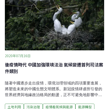
（WCS）國際政策副總裁蘇珊・利伯曼（Susan
Lieberman）告訴中外對話：「所有國家政府都說他們想
要一個有雄心的東西，但開始談判後，雄心卻了無蹤
影」。她指出草案並沒有提到保護區的有效管理，新冠疫
情和野生動物貿易也沒有得到應有重視。2020年後全球生
物多樣性框架不限成員名
2020年07月16日
後疫情時代 中國加強環境法治 氣候變遷首列司法案
件類別
隨著中國逐步走出疫情，環境治理領域的四項重要進展，
將塑造未來的中國生態文明體系。新冠疫情肆虐所引發的
世界經濟與地緣政治格局的動盪，正不可避免地影響中國
的政治經濟議程——全球大多數國家還在抗擊新冠病毒，
土地利用
污染治理
疫情看氣候與能源
能源轉型
中美關係面臨挑戰和波折，全球經濟也遭受重創。那麼，