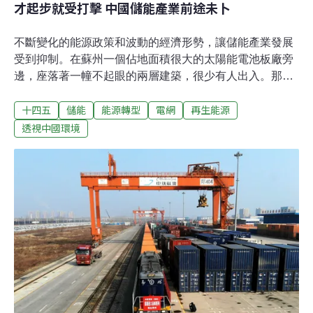
才起步就受打擊 中國儲能產業前途未卜
不斷變化的能源政策和波動的經濟形勢，讓儲能產業發展
受到抑制。在蘇州一個佔地面積很大的太陽能電池板廠旁
邊，座落著一幢不起眼的兩層建築，很少有人出入。那棟
建築裡放置了成排的電池。每當城市夜幕降臨，人們沉沉
十四五
儲能
能源轉型
電網
再生能源
睡去，這一排排的電池便開始存儲廉價電能。第二天一
早，當用電量和價格上漲時，電池便開始為隔壁工廠供
透視中國環境
電，幫助電廠削減電費開支。2017年這個示範項目投入運
營時，還被當做是儲能產業可行性的一個證據。當時，人
們認為這個行業即將獲得中國政府的大力支持，並有望在
未來數十年與再生能源一起取得長足發展。然而兩年半
後，改革停滯、政策轉變和經濟放緩，讓儲能產業在新冠
疫情爆發之前就已經陷入危機。 「整個儲能就很難做
了。」 安鑫儲能科技有限公司總經理文寶玉這樣說道。安
鑫儲能科技有限公司與上文那家太陽能電池板廠均隸屬於
能源巨頭協鑫集團。文寶玉說道：「中國沒有新的政策出
來了，儲能很難做。」