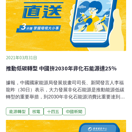
批以發電行業起步，「十四五」期間，預計石油、化工、
建材等八大重點能耗行業都將納到碳市場。
2021年03月31日
推動低碳轉型 中國拚2030年非化石能源達25％
據報，中國國家能源局發展規畫司司長、新聞發言人李福
龍昨（30日）表示，大力發展非化石能源是推動能源低碳
轉型的重要舉措，到2030年非化石能源消費比重要達到
25％左右，今後10年平均每年要提高0.9%，相當於平均每
能源轉型
核電
十四五
中國新聞
年要增加非化石能源約7000萬噸標準煤。李福龍指出，國
家能源局正在研究擬定十四五現代能源體系規畫和分領域
能源規畫，初步測算十四五時期（2021～2025），清潔能