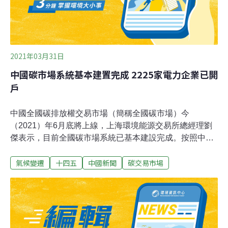
2021年03月31日
中國碳市場系統基本建置完成 2225家電力企業已開
戶
中國全國碳排放權交易市場（簡稱全國碳市場）今
（2021）年6月底將上線，上海環境能源交易所總經理劉
傑表示，目前全國碳市場系統已基本建設完成。按照中國
生態環境部的部署，全國碳市場建設採用「雙城」模式，
氣候變遷
十四五
中國新聞
碳交易市場
即上海負責交易系統建設，湖北武漢負責登記結算系統建
設，上海和湖北在做好系統建設的同時，還分別承擔碳交
易機構和碳登記結算機構建設工作。湖北碳排放交易中心
相關負責人表示，目前，2225家重點排放的中國電力企業
已基本完成開戶工作，從覆蓋範圍看，電力行業作為碳排
放大戶，成為市場先行軍。根據整體安排，全國碳市場首