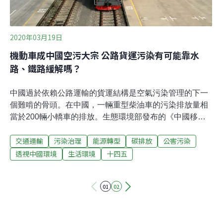
2020年03月19日
機動車成中國空污大宗 公路貨運污染有可能靠水
路、鐵路緩解嗎？
中國過於依賴公路運輸的貨運結構是空氣污染管理的下一
個難啃的骨頭。在中國，一輛重型柴油車的污染排放量相
當於200輛小轎車的排放。生態環境部發布的《中國移動
源環境管理年報（2019）》顯示，機動車等移動污染源已
交通運輸
污染治理
能源轉型
碳排放
公害污染
成為中國空氣污染的重要來源。其中，佔汽車保有量7.9%
的柴油貨車，排放了60.0%的氮氧化物和84.6%的顆粒
透視中國環境
生活環境
十四五
物，是機動車污染防治的重中之重。 交通運輸結構的調整
可能是中國未來五年管理空氣污染的重要戰場之一。專家
01
02
在去年12月國際環保組織「亞洲清潔空氣中心」主辦的
「中國藍天觀察論壇」上指出，改變以重型柴油車為主的
貨運結構將是「十四五」（2021～2025年）綜合運輸服務