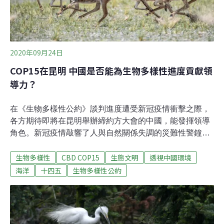
末，全球升溫控制在2 ºC以內（相比前工業化時期），並
力爭控制在1.5 ºC以內的全球目標。 1.5ºC的溫控目標由於
要求更
2020年09月24日
COP15在昆明 中國是否能為生物多樣性進度貢獻領
導力？
在《生物多樣性公約》談判進度遭受新冠疫情衝擊之際，
各方期待即將在昆明舉辦締約方大會的中國，能發揮領導
角色。新冠疫情敲響了人與自然關係失調的災難性警鐘，
但旨在修正這一關係的「全球性框架」，在疫情影響下卻
生物多樣性
CBD COP15
生態文明
透視中國環境
步履維艱。生物多樣性公約第15次締約方大會（COP15）
因新冠疫情推遲至2021年5月在昆明舉行。各國還有8個月
海洋
十四五
生物多樣性公約
的時間，來決定2020後的全球生物多樣性框架。昆明大會
將制定一份未來十年的藍圖，確定2030年乃至更長時間的
全球生物多樣性保護的目標和方向。目前最新一版草案
（0.5版）令外界普遍有些失望。國際野生生物保護學會