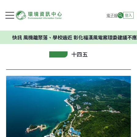
電子報
登入
訊
風機離聚落、學校過近 彰化福漢風電案環委建議不應開發
十四五