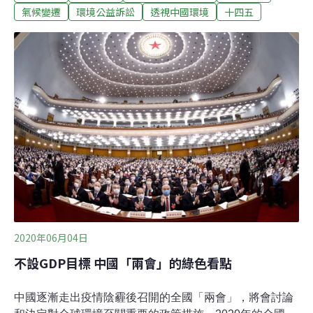
環境問題是否還會成為中國政治與經濟發展議程中的優先
氣候變遷
環境公益訴訟
透視中國環境
十四五
事項？3月中國部分地區解封後不久，中國國家主席習近
平就前往安吉餘村和牛背梁國家級自然保護區進行考察。
這兩個地方也是習主席生態保護理念重要的發源地。這些
考察充分說明，中國領導人仍然非常關注環境問題。2020
年5月下旬，兩會在延期後得以順利召開。李克強總理在
提交全國人大的2020年政府工作報告中也強調了環境保護
的重要性。此外，新近上任的生態環境部部長黃潤秋著重
指出，生態保護和綠色發展仍將是中國發展的當務之急，
實現2020年環境目標還有許多工作要做。
2020年06月04日
不設GDP目標 中國「兩會」的綠色看點
中國逐漸走出疫情陰霾後召開的全國「兩會」，將會討論