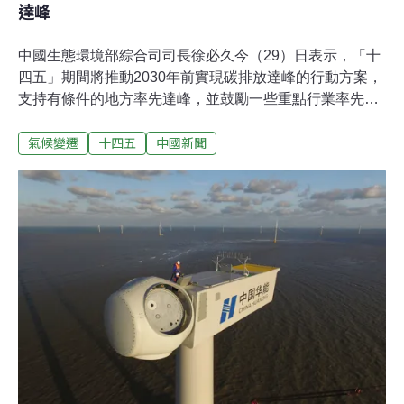
達峰
中國生態環境部綜合司司長徐必久今（29）日表示，「十
四五」期間將推動2030年前實現碳排放達峰的行動方案，
支持有條件的地方率先達峰，並鼓勵一些重點行業率先達
峰。徐必久說，2021年生態環境保護重點包括將建設並運
氣候變遷
十四五
中國新聞
行全中國碳排放權註册登記結算系統和交易系統，啟動氣
候投融資地方試點。另外，推進實施空氣質量提升行動，
強化揮發性有機物和氮氧化物減排，協同推動其他大氣污
染物和二氧化碳排放控制，以及美麗河湖和海灣建設，以
土壤安全利用、危險廢物強化監管與利用處置為重點，繼
續實施土壤污染防治行動等。為激勵鋼鐵、焦化、水泥、
平板玻璃等非電行業超低排放，也將採取稅收優惠和電價
優惠政策。