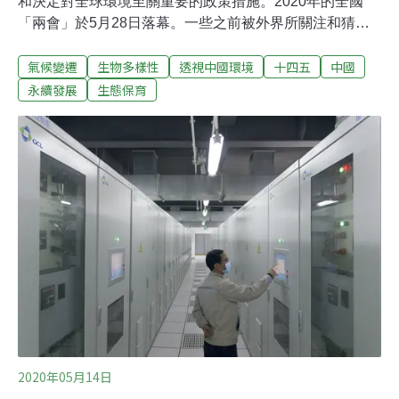
和決定對全球環境至關重要的政策措施。2020年的全國
「兩會」於5月28日落幕。一些之前被外界所關注和猜測
的社會經濟和環境相關內容水落石出，包括以下幾方面：
氣候變遷
生物多樣性
透視中國環境
十四五
中國
一、今年中國不設定GDP增長目標。鑑於全球疫情和經濟
的高度不確定性，李克強總理的政府工作報告中未設立今
永續發展
生態保育
年中國的GDP增長目標。此前，包括馬駿在內的經濟學家
呼籲不再設定今年的經濟增長目標，認為不切實際的增長
目標會導致不合理的刺激措施。二、中國財政刺激規模低
於預期。全國人大批准了總額6.35兆人民幣（約26兆台
幣）的財政刺激計劃，包括1兆人民幣中央財政赤字、1兆
人民幣特別國債、3.75兆人民幣地方政府專項債券和6000
億人民幣中央政府投資。這一財政刺激計劃規模低於外界
的預期。此前，有經濟界人士認為今年的地方債規模將高
於4兆。地方專項債券主要用於支持基礎設施建設，對於
中國的碳排放路徑將帶來影響。
2020年05月14日