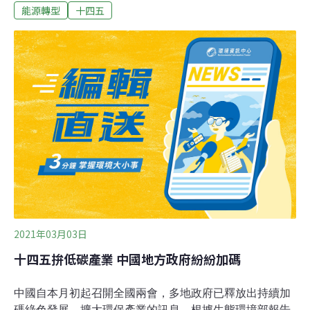
能源轉型
十四五
速，截至2020年底，太陽能發電裝機容量1517萬瓩，較
2015年增長827%，其中分散式光伏裝機1070萬瓩。太陽
能發電已成為浙江僅次於火力發電的第二大電力來源。
「十四五」期間，浙江目標力爭全省光伏裝機將達到2750
萬瓩以上，新增裝機在1200萬瓩以上，其中分散式光伏新
增裝機超過500萬瓩，集中式光伏新增裝機超過700萬瓩。
2021年03月03日
十四五拚低碳產業 中國地方政府紛紛加碼
中國自本月初起召開全國兩會，多地政府已釋放出持續加
碼綠色發展、擴大環保產業的訊息。根據生態環境部報告