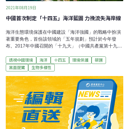
2021年08月19日
中國首次制定「十四五」海洋藍圖 力挽流失海岸線
海洋生態環境保護在中國建設「海洋強國」的戰略中扮演
著重要角色，首份該領域的「五年規劃」預計於今年發
布。2017年中國召開的「十九大」（中國共產黨第十九次
全國代表大會）上，黨中央提出要在2035年建成「美麗中
透視中國環境
海洋
十四五
環境保護
碳匯
國」，眼下沿著這一目標，中國提出要打造「美麗海
灣」，這將成為即將出爐的「十四五」海洋生態環境保護
黑面琵鷺
生物多樣性
規劃的重點主題。這是中國首次針對提升海洋生態環境制
定專案五年規劃，過去有關海洋的專項規劃僅局限在漁業
和海洋經濟。中國國家主席習近平比以往任何時候都更注
重打造「海洋強國」。他對此做出多次批示，強調將其融
入「兩個一百年」奮鬥目標，而海洋生態環境保護又是其
中的重要組成部分。中國自去年3月就開始著手這項專項
規劃的制定。為此，中央指定錦州、連雲港、上海、深圳
四個城市先行開展規劃編制試點，從北到南，它們分別毗
鄰渤海、黃海、東海和南海海域。