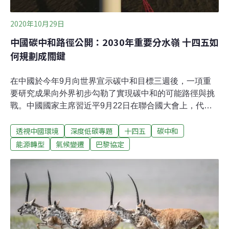
2020年10月29日
中國碳中和路徑公開：2030年重要分水嶺 十四五如
何規劃成關鍵
在中國於今年9月向世界宣示碳中和目標三週後，一項重
要研究成果向外界初步勾勒了實現碳中和的可能路徑與挑
戰。中國國家主席習近平9月22日在聯合國大會上，代表
中國做出「2060年前實現碳中和」的宣示，在全球引發軒
透視中國環境
深度低碳專題
十四五
碳中和
然大波。圍繞這一承諾的解讀和猜測也層出不窮。10月12
日，由清華大學氣候變遷與永續發展研究院發布的一份研
能源轉型
氣候變遷
巴黎協定
究成果，為外界揭示了中國在本世紀中葉實現碳中和的可
能路徑。這是習近平宣布碳中和目標以來，所出現的最具
權威的一份「路線圖」。如果中國氣候戰略按照該研究推
薦的路徑發展，將意味著中國有望發表更具雄心的「十四
五」節能減排目標和2030自主貢獻目標（NDC），並在
2030年後進行快速和深度的脫碳。以1.5°C目標為導向的
深度脫碳路徑2015年達成的《巴黎協定》設定了到本世紀