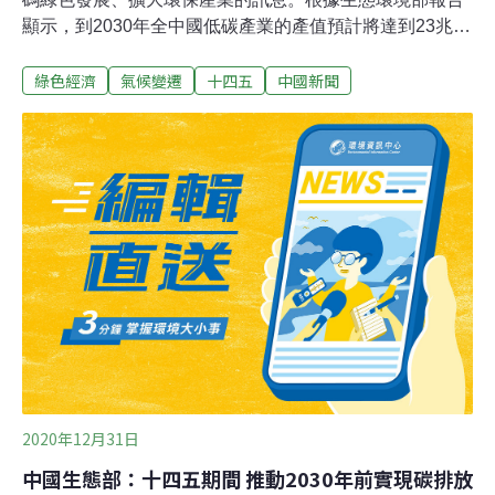
顯示，到2030年全中國低碳產業的產值預計將達到23兆元
（人民幣，下同），對GDP的貢獻率將超過16％。「十四
綠色經濟
氣候變遷
十四五
中國新聞
五」規畫綠色節能有5大重點方向，包括節能減排、環境
治理、綠色低碳轉型、循環經濟以及能源轉型。不少地方
兩會已明確提出「十四五」發展綠色經濟，其中能源裝備
製造、新能源汽車等成為地方布局熱點。上海表示2021年
環保投入相當於全市生產總值的比例保持在3％左右，同
時制定實施碳排放達峰行動方案。福建提出，制定實施二
氧化碳排放達峰行動方案，支持廈門、南平等地率先達
峰，推進低碳城市、低碳園區、低碳社區試點。北京提
出，加強細顆粒物、臭氧、溫室氣體協同控制，突出碳排
放強度和總量「雙控」，明確碳中和時間表和路線圖。
2020年12月31日
中國生態部：十四五期間 推動2030年前實現碳排放