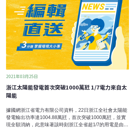
源占能源消費增量的比重將達到80％，非化石能源將成為
能源消費增量的主體。在確保安全的條件下，積極有序推
進沿海核電建設，堅持生態優先，以西南地區、黃河上游
等重點流域為重點，開發建設水電站，錨定2030年12億瓩
以上的目標，大力發展風電和太陽能發電。同時還要因地
制宜推動生物質能、地熱能等其他可再生能源的開發利
用。
2021年03月25日
浙江太陽能發電首次突破1000萬瓩 1/7電力來自太
陽能
據國網浙江省電力有限公司資料，22日浙江全社會太陽能
發電輸出功率達1004.88萬瓩，首次突破1000萬瓩，並實
現全額消納，此意味著該時刻浙江全省超1/7的用電是由太
陽能提供。浙江省在「十三五」期間光伏專案規模增長迅