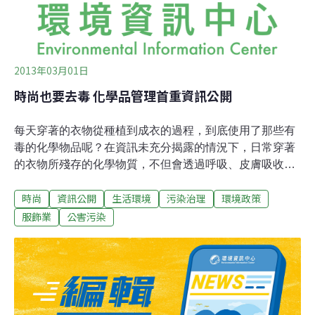
人模特兒來展示服裝的設計師。此後，由於經濟發展、中
產階級的財富累積，時尚產
2013年03月01日
時尚也要去毒 化學品管理首重資訊公開
每天穿著的衣物從種植到成衣的過程，到底使用了那些有
毒的化學物品呢？在資訊未充分揭露的情況下，日常穿著
的衣物所殘存的化學物質，不但會透過呼吸、皮膚吸收到
人體，製造過程可能已改變周遭環境。時尚也要去毒，綠
時尚
資訊公開
生活環境
污染治理
環境政策
色和平組織資深科學家David Santillo表示，品牌應負起資
訊公開、毒化物零排放的的企業責任。台灣綠色和平組織
服飾業
公害污染
這幾年來不斷透過民生議題來檢視生活中隱藏的毒素，每
天都要穿的衣物，也難逃有毒化學物質指染。2月27日邀
請具有18年工作資歷的環境科學領域科學家David Santillo
來台分享從紡織業談化學污染管理。每年800億件服裝即
使在服裝上殘留的化學物質低於法律容許量，但像