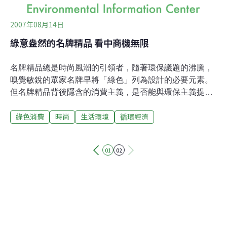
2007年08月14日
綠意盎然的名牌精品 看中商機無限
名牌精品總是時尚風潮的引領者，隨著環保議題的沸騰，
嗅覺敏銳的眾家名牌早將「綠色」列為設計的必要元素。
但名牌精品背後隱含的消費主義，是否能與環保主義提倡
的節約、永續價值觀共存？英國《獨立報》9日報導，根
綠色消費
時尚
生活環境
循環經濟
據摩根史坦利分析，全球精品業目前市值約770億英鎊（5
兆台幣），2008年並預估有8%的穩定成長。貴氣逼人的
前景，會讓名牌願意為環保做出實際行動嗎？精品市場顧
01
02
問納匝瑞利（Sanjay Narazelli）的答案是肯定的。例如
Comme des Garçons等品牌開始採用回收材質；LV則從
2004年開始每年減少20噸的塑膠包裝，並以新式照明設備
也為整修後的店舖節省30%的電力消耗。渡假業者也推出
簡樸自然的行程，甚至讓渡假者參與環境保育活動。但對
名牌業者而言，持續成長的關鍵仍在於維持品牌競爭力與
風格，因此他們紛紛擁抱環保的動機，主要還是看見其中