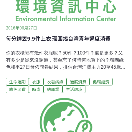
2016年06月27日
每分鐘丟9.9件上衣 環團揭台灣青年過度消費
你的衣櫃裡有幾件衣服呢？50件？100件？還是更多？又
有多少是從來沒穿過，甚至忘了何時何地買下的？環團綠
色和平27日發佈問卷結果，推估台灣消費主力20至45歲的
人口，每年丟棄的衣服高達520萬件，等於每分鐘有9.9件
生命週期
衣服
衣著紡織
過度消費
循環經濟
衣服遭到丟棄。在「快時尚」席捲全球之際，綠色和平強
調「減法」生活哲學，提醒民眾消費行為對環境與人權的
綠色消費
時尚
紡織業
生活環境
影響。綠色和平污染防治專案主任陳玲瑤指出，他們調查
消費者購衣習慣，在1月間向20至45歲的民眾收集了1000
份問卷。這些受訪者平均每人擁有75件衣服，但其中卻有
1/5，約15件幾乎沒在穿，甚至超過五成的受訪者坦言，近
兩個月內曾在衣櫃裡找到許久未穿的衣服。你的衣櫃裡有
多少買了之後從未穿過的衣服呢？攝影：賴品瑀。陳玲瑤