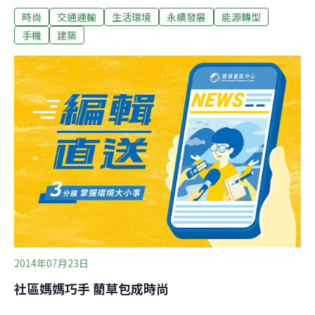
時尚
交通運輸
生活環境
永續發展
能源轉型
系列外電，將帶您一起從教育、時尚、能源等各方面，認
識友善地球的行動計畫。根據英國衛報報導，2014年全球
手機
建築
永續發展獎 （Sustainia Awards）在榮譽主席阿諾史瓦辛
格的領軍下，於10月底評選出全球危機最佳解決方案，並
趕在 IPCC 第五份氣候變遷報告出爐前舉行頒獎典禮。本
次競賽囊括糧食、時尚、城市運輸發展與醫療照顧等十大
面向，一共吸引全球超過900件投稿，並有超過84個國家
已實施這些計畫。以下就讓我們來看看各面向的決選作
品。
2014年07月23日
社區媽媽巧手 藺草包成時尚