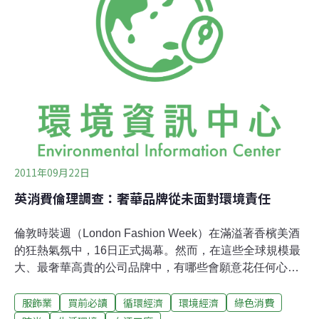
狗的壞習氣，所以，收容中心這一陣子小型狗的入住量增
加了3倍。收容所負責人說，小型狗也需要運動、需要照
顧。沒本事照顧他們就別買。
2011年09月22日
英消費倫理調查：奢華品牌從未面對環境責任
倫敦時裝週（London Fashion Week）在滿溢著香檳美酒
的狂熱氣氛中，16日正式揭幕。然而，在這些全球規模最
大、最奢華高貴的公司品牌中，有哪些會願意花任何心思
去想到身價數百億英鎊的時尚王國背後的成衣工人們呢？
服飾業
買前必讀
循環經濟
環境經濟
綠色消費
根據於英國《倫理消費者雜誌》（Ethical Consumer）最
新一期發表的購買指南，答案是，幾乎沒有。該雜誌社調