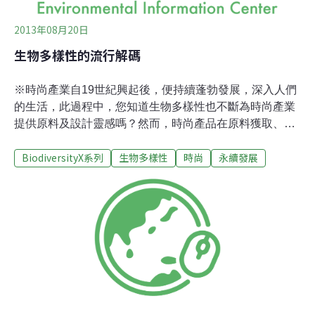
2013年08月20日
生物多樣性的流行解碼
※時尚產業自19世紀興起後，便持續蓬勃發展，深入人們
的生活，此過程中，您知道生物多樣性也不斷為時尚產業
提供原料及設計靈感嗎？然而，時尚產品在原料獲取、加
工製造及購買後回收的過程中，也對生物多樣性造成了傷
BiodiversityX系列
生物多樣性
時尚
永續發展
害。為促進時尚產業永續發展，許多跨領域概念如「生態
時尚」、「環保時尚」、「永續時尚」也相繼被提出，而
消費者也可以在選購、使用時尚產品的過程中稍微多花心
思，以減輕時尚對生物多樣性造成的傷害。時尚產業整體
可分為設計、紡織、成衣與配件生產、銷售等四部份。如
果用「服裝設計師開始建議顧客『應該穿什麼』」來界定
時尚產業的興起的話，那麼時尚產業誕生至今還不到兩百
年。19世紀中葉，有「時裝之父」稱號的Charles
Frederick Worth（1825～1895）在巴黎開啟了時尚產
業，不僅掀起了巨大的時尚潮流，同時也是第一位透過真