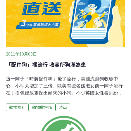
NPE（壬基酚聚氧乙烯醚）累積在衣物上，仍會影響環
境。綠色和平估算，全球每年約生產800億件服裝，平均
每人每年購買11件新衣的數量，而且每年都有增加的趨
勢；不斷增加的服裝生產，擴大了對環境的影響。綠色和
平指出，從源頭棉
2011年10月03日
「配件狗」褪流行 收容所狗滿為患
這一陣子「時裝配件狗」褪了流行，英國流浪狗收容中
心，小型犬增加了三倍。歐美有些名媛淑女前一陣子流行
在手提包裡放隻探出頭來的小狗。不少英國女性看到紛紛
起而效尤。一時之間，英國街頭婦女的手提包裡都會揣著
動物福利
動物收容所
時尚
一隻奇娃娃、獅子狗或是比熊犬這類小型狗。這些小型狗
生下來就被女主人溺愛著，不但沒走過路，佔有慾也極
強，根本不讓別的狗甚至人接近主人。現在，把小狗放在
手提包裡當作時尚的風氣過了，再加上主人又受不了這些