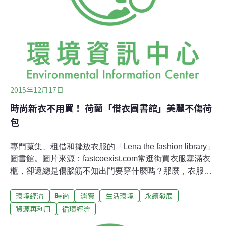
認為，這顯示了民眾可能對於自己買了什麼、實際上又用
了多少的消費情形掌握度不高。現今全球颳起「快時尚」
風潮，每週新品行銷與鼓勵消費下，將使衣物過度消費與
浪費情形更嚴重，也
2015年12月17日
時尚新衣不用買！ 荷蘭「借衣圖書館」美麗不傷荷
包
專門蒐集、租借和擺放衣服的「Lena the fashion library」
圖書館。圖片來源：fastcoexist.com常逛街買衣服塞滿衣
櫃，卻還總是傷腦筋不知出門要穿什麼嗎？那麼，衣服圖
書館超適合你的！荷蘭阿姆斯特丹就有一座專門蒐集、租
環境經濟
時尚
消費
生活環境
永續發展
借和擺放衣服的「Lena the fashion library」圖書館，讓女
人的衣櫃永遠保鮮，不會少一件！
資源再利用
循環經濟