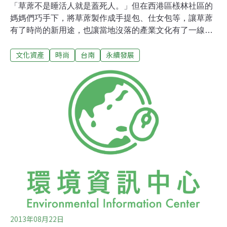
「草蓆不是睡活人就是蓋死人。」但在西港區檨林社區的
媽媽們巧手下，將草蓆製作成手提包、仕女包等，讓草蓆
有了時尚的新用途，也讓當地沒落的產業文化有了一線生
機。西港區的檨林社區2013年獲得文化部的「村落文化發
文化資產
時尚
台南
永續發展
展計畫」補助，與全台唯一僅存的藺草蓆工廠「茂興製蓆
廠」合作，由老闆莊振章提供原料，社區媽媽出巧手，做
出一系列的時尚包包，並接受訂購。
2013年08月22日