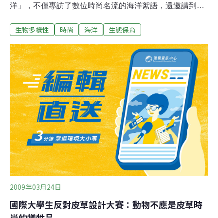
洋」，不僅專訪了數位時尚名流的海洋絮語，還邀請到許
多人心目中的「女神」陳綺貞，貢獻自己與海洋的十段故
生物多樣性
時尚
海洋
生態保育
事，令人矚目的是，女神不僅關切到台灣幾處著名的美麗
海岸旁都是的核電廠，還以實際行動支持環保行動，「我
願意選擇過更節制的生活，也上網認股搶救白海豚和支持
保育溼地的行動，希望不要有更多的核能威脅，破壞我們
的土地。」6月8日世界海洋日剛剛過去，這也提醒了世
人，認股守護濁水溪口的行動還在持續，等待更多人參與
喔！今年4月，國光石化開發案經馬總統公開講話，確定
不會蓋在彰化大城溼地了；但仍有許多民眾願意讓這塊溼
地永久保留下來，讓依賴溼地維生的蚵農、潮間帶生物、
以及迴游鄰近水域的白海豚，共存共榮；這項行動，正等
待著更多人參與！
2009年03月24日
國際大學生反對皮草設計大賽：動物不應是皮草時
尚的犧牲品