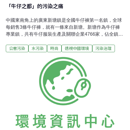
「牛仔之都」的污染之痛
中國東南角上的廣東新塘鎮是全國牛仔褲第一名鎮，全球
每銷售3條牛仔褲，就有一條來自新塘。新塘作為牛仔褲
專業鎮，共有牛仔服裝生產及關聯企業4766家，佔全鎮企
業總數的80%。年產牛仔服裝3億件，帶動就業22萬人。
公害污染
水污染
時尚
透視中國環境
污染治理
全國60％的牛仔服裝產自新塘，30％的出口牛仔服裝來自
新塘，產品遠銷幾十個國家和地區。但踏足新塘，才發
現，它與真正的「時尚之都」相去甚遠，且危機四伏：原
材料上漲、資金乏力、不斷上漲的人力成本、缺乏有品牌
知名度的企業、設計水平低下，更為嚴重的是，當地付出
了沉重的環境代價。當地流行一種說法：「解決不了污染
問題，在新塘送你一棟樓都千萬別要！」污染嚴重新塘鎮
內的東江河段，河岸的水已成了藍黑色，伴隨著這些深色
水流的，則是一股奇怪的異味。烈日下，當地人董耀明
（化名）戴著一副深色太陽眼鏡，用手指著記者攜帶的衛
星地圖說：「這肯定就是在洗水（漂染）廠那一帶。除了
那些染牛仔布的廠，其他地方排不出這麼髒的水