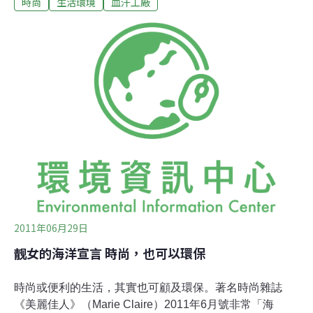
時尚
生活環境
血汗工廠
查報導主筆Simon Birch在英國衛報網站撰文指出，大眾品
牌如GAP、Primark，長久以來一直是反血汗工廠抗議人
士針對的目標，但是從Armani到Valentino等奢華品牌，大
部分卻得以迴避道德聚光燈的投射，聲譽尚未受到血汗工
廠的醜聞打擊。根據該雜誌調查，奢華時尚品牌對企業道
德幾乎不屑一顧，甚至從未嘗試邁開腳步，報告品牌營運
所造成的社會以及環境衝擊。即便是時尚圈的道德冠軍史
黛拉‧麥卡尼（Stella McCartney），也在評比中幾乎殿
後。
2011年06月29日
靓女的海洋宣言 時尚，也可以環保
時尚或便利的生活，其實也可顧及環保。著名時尚雜誌
《美麗佳人》（Marie Claire）2011年6月號非常「海