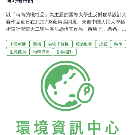
以「時尚的犧牲品」為主題的國際大學生反對皮草設計大
賽作品近日在北京798藝術區開展。來自中國人民大學藝
術設計學院大二學生馮辰憑借其作品「醒醒吧，媽媽」，
獲得了中國賽區一等獎、全球最佳作品獎和全球最佳人氣
中國新聞
藝術
生物多樣性
經濟動物
皮草
時尚
獎。 國際大學生反對皮草設計大賽(DESIGNAG AINST
FUR，簡稱DAF)，始於2003年，2006年進入中國。大賽
生態保育
物種保育
動物福利
由世界各地35家動物保護機構聯合成立的國際皮草解放聯
盟主辦，是以大學生為作品徵集對象的全球性公益設計和
文化交流活動。 現場的許多大學生觀眾也表示，通過這次
展覽了解到了皮草消費背後的動物生存現狀。學生們表示
以前沒買過皮草，以後更不會買了。