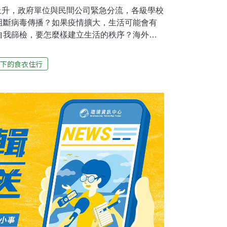
情上升，政府單位與民間公司緊急分流，各級學校
阻斷病毒傳播？如果疫情擴大，生活可能會有
自我篩檢，要怎麼樣建立生活的秩序？海外台
看看他們的經驗，有沒有適合給台灣做參考，
．威士巴登德國目前還在分區動態管理的情況
下的食衣住行
說，「我們現在就是要連續7天，平均感染人
以下，就可以開放餐廳室外的座位。在兩個禮拜
在100人以下，就可以開放室內用餐，但是現
帶或者外送。那麼怎麼買菜呢？「你要去超市
你帶當天的檢測證明， 24小時以內的。網路
 meet，可以在網站上購物，然後自己去店家前面自
就走。」德國各地有很多快篩站，民眾可以