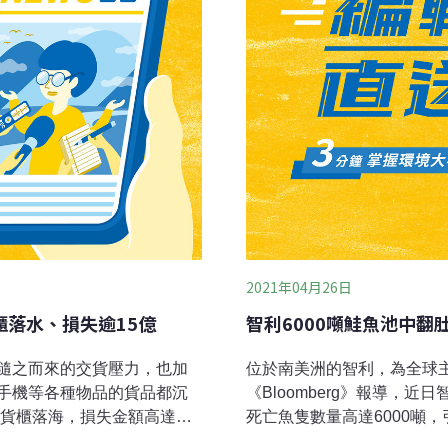
東稜、北二段全段等皆封閉
2021年04月26日
櫃落水、損失逾15億
智利6000噸鮭魚池中翻
隨之而來的交貨壓力，也加
位於南美洲的智利，為全球
手機等各種物品的貨品都沉
《Bloomberg》報導，
個貨櫃落海，損失金額高達近
死亡魚隻數量高達6000噸
》報導，航運業者正見到7年來最
惹禍。智利環保局負責人克里斯托瓦