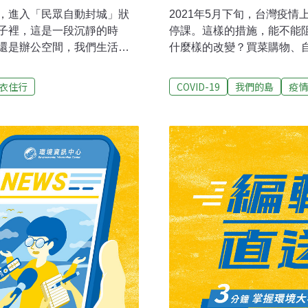
，進入「民眾自動封城」狀
2021年5月下旬，台灣疫
子裡，這是一段沉靜的時
停課。這樣的措施，能不能
還是辦公空間，我們生活其
什麼樣的改變？買菜購物、
的呼吸。疫情期間，就從不
灣人度過疫情嚴重的時期，
築其實本身就是帷幕玻璃的
或者做警惕。李孝文 德國
衣住行
COVID-19
我們的島
疫情
婷抬頭觀察一下說。公視B棟
下，經營兩間餐廳的李孝文
建築開窗不多，開窗的部
數，每十萬人都要在100人
，大多不能打開。玻璃帷幕
後，假如也是每十萬人感染都
，比起眾多分離的冷氣更省
在都不可以。」現在就是外
許多辦公建築的標配。這樣的
買東西，他們大部分都會要求
抽風機。另外天花板上也會
購物，有一個click and
成室內空氣的流動。「我們
取，但是不可以逗留，拿了