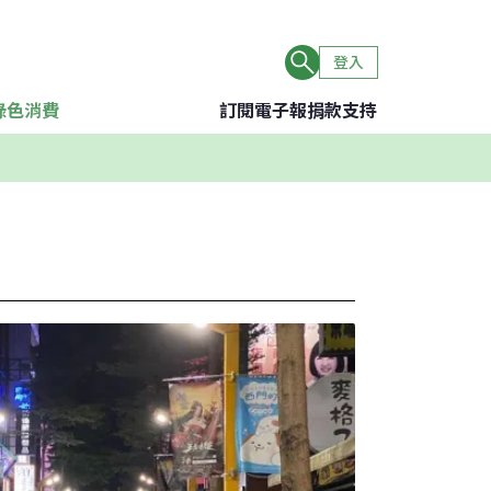
登入
綠色消費
訂閱電子報
捐款支持