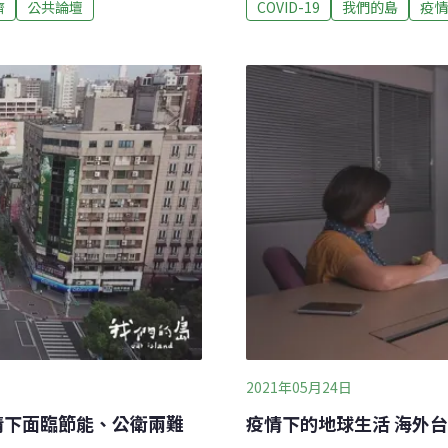
濟
公共論壇
COVID-19
我們的島
疫情
外送的結果也使得塑膠用量
中央流行疫情指揮中心證實
前，台灣的一次性塑膠使用
百例，達180人。雙北市民
多。疫情爆發後，重災區之一
資，塞爆購物車。新冠肺炎
200公噸以上，暴增的垃圾
天，5月16日星期日，全台
的高。要減緩塑膠垃圾危
團，消毒萬華街道。白天時
是，不論是疫情前或疫情
再流光溢彩。17日周一，新
此之外，早在去年就應該提
前，率先發布高中職以下的學
新冠
2021年05月24日
情下面臨節能、公衛兩難
疫情下的地球生活 海外