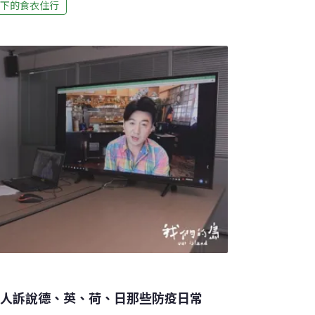
下的食衣住行
，確診新冠肺炎的本土個案，首度攀升、突破
到各大賣場瘋搶物資。生鮮食物、罐頭等民生物
終究還是燒進了台灣，雙北升三級警戒的隔
再新增206例本土確診。國軍兩度出動化學兵
段，幾乎所有店家大門深鎖，到了夜晚，也不
增本土個案再飆高，達到333例。雙北趕在中午
生、學童，從5月18日，停課到5月28日。但
台人訴說德、英、荷、日那些防疫日常