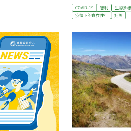
櫃沉入海中，今年迄今也有超
Maza）說，近年來最慘的
COVID-19
智利
生物多樣
增加的原因諸多，包括難以預
類數量達4萬噸。之所以出
疫情下的食衣住行
鮭魚
，疫情期間消費者需求暴增
生產者因生產過剩，將死魚
航運公司交貨變得更為緊
上追，生產過剩原因與嚴峻的
 Casualty Management
輸出的鮭魚，日前曾被中國
，貨櫃加速轉運，意味著大型貨櫃輪接
過於求，生產者利潤下降，
時抵港的商業壓力，也因此
集體死亡的悲劇。