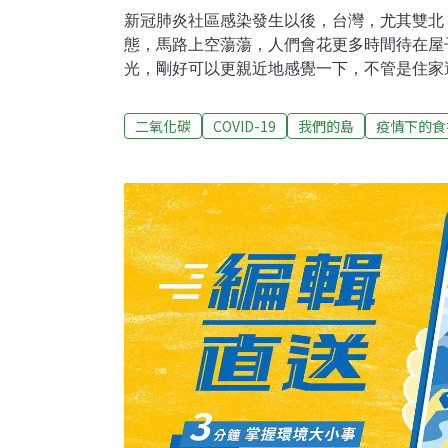
新冠肺炎社區感染發生以後，台灣，尤其雙北
態，馬路上空蕩蕩，人們會花更多時間待在屋
光，剛好可以更親近地感覺一下，不管是住家
中的建築，是庇護了人的生活，還是打擾了人
能打烊的公視電視台，做個參考吧！「這棟建
二氧化碳
COVID-19
我們的島
疫情下的食
狀況。」社團法人病態建築協會副理事長曾婷
因為有攝影棚，必須隔音、隔光等等的考量，
分，也像大部分玻璃帷幕建築，除了逃生門窗
加上1973年石油危機之後，以為一台大主機
電，因而盛行的中央空調，是30年來，台灣
舊大樓，通常會直接排氣到戶外的，是廁所的
有送風出風口，以及把氣體送走的回風口，造
回風會經過回風口，經過回風管，