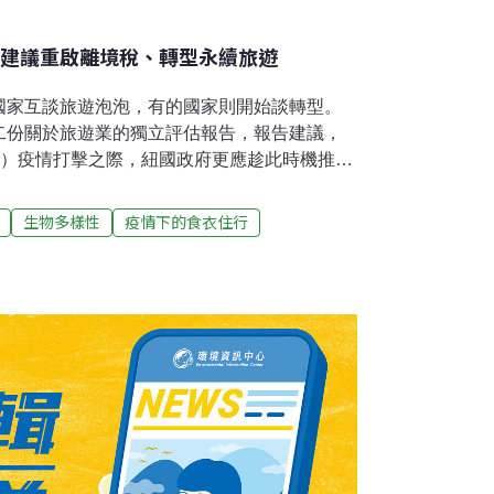
會建議重啟離境稅、轉型永續旅遊
國家互談旅遊泡泡，有的國家則開始談轉型。
二份關於旅遊業的獨立評估報告，報告建議，
-19）疫情打擊之際，紐國政府更應趁此時機推動
國際旅客銳減重創觀光 疫情後的旅遊業政策建
，國外旅客人數回到1950年代水準，等於是
生物多樣性
疫情下的食衣住行
020年4月、5月和6月，每週入境的外國旅客
有4萬至8萬人次，差距十分懸殊。 該份報告標題
的四個方法」（Not 100% – but four
ainable tourism），是繼紐國國會環境事務專員厄普頓
旅遊業成長帶來的環境衝擊，並在2019年提出第一
機？」之後，以此為基礎，為以