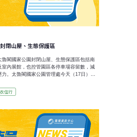
園封閉山屋、生態保護區
太魯閣國家公園封閉山屋、生態保護區包括南
及室內展館，也控管園區各停車場容留數，減
壓力。太魯閣國家公園管理處今天（17日）表
5日宣布即日起至5月28日提升雙北市疫情警戒
因應COVID-19疫情警戒3級之遊憩人流出
衣住行
執行園區相關管制措施。分別為關閉室內展
戶外遊憩據點限制500人以上集會活動、停車
，太魯閣台地、布洛灣、天祥及合歡山遊客服
，禁止遊客進入。園區山屋全面關閉並禁止人
保護區；已獲得許可進入者，其許可證自動廢
包括羊頭山、畢祿山、南湖大山、奇萊連峰與