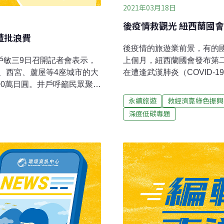
2021年03月18日
後疫情救觀光 紐西蘭國
遭批浪費
後疫情的旅遊業前景，有的
上個月，紐西蘭國會發布第
井戶敏三9日召開記者會表示，
在遭逢武漢肺炎（COVID
、西宮、蘆屋等4座城市的大
觀光改革，走向永續轉型。
700萬日圓。井戶呼籲民眾聚餐
言紐西蘭旅遊業受到疫情重創
物遮住嘴巴，以避免飛沫傳
永續旅遊
救經濟靠綠色振興
長途飛行剛問世的時代。在2
井戶則回應，如果用透明面
深度低碳專題
不到千人，2019年同期卻
其防疫科學根據，則坦承沒有
為「未達100%：往永續旅遊更靠近
批評，當天「扇子聚餐」一
steps closer to sust
。一名參與兵庫縣防疫對策本部
（Simon Upton）爬梳
與會專家關於「扇子聚餐」
版報告「純淨、人潮...危
扇子。這名專家還說，只要是
。這麼小的扇子無法防止飛
有扇子自然會想拿來