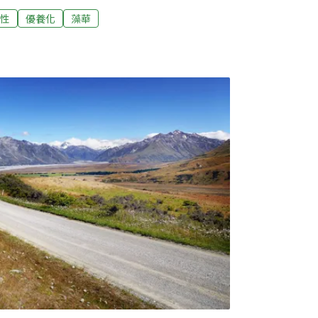
藻類吞噬鮭魚事件，發生於2016年，當時損失魚
性
優養化
藻華
現「藻華」，除了降雨量減少、環境破壞之外，
留在水中時間過長，才會加劇藻華現象。再往
武漢肺炎（COVID-19）疫情有所關連。智利
驗出新冠病毒，導致出口量大幅縮水，加上供
降低對於水質管理的維護成本，進而導致鮭魚