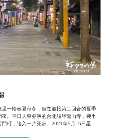
報
走過一輪春夏秋冬，但在迎接第二回合的夏季
開來。平日人聲鼎沸的台北艋舺龍山寺，幾乎
門町，陷入一片死寂。2021年5月15日星期
，嚴正宣布台北市、新北市，進入防疫三級警
一覺醒來，驚覺「世界變了」。同日下午2時，