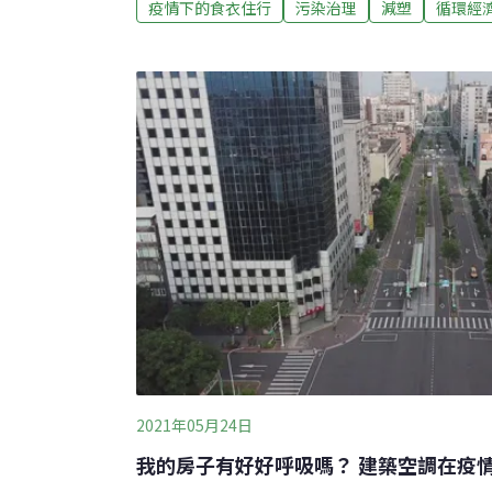
疫情下的食衣住行
污染治理
減塑
循環經
讓人們不得不改變飲食消費習慣，轉向外帶、
與垃圾量俱大幅增加。事實上，在疫情來臨之
量就已經不斷在成長，近十年間增加了2成之
的新北市統計每天增加的垃圾量也比往常多出了
對於基層清潔人員的工作壓力絕對是難以想像
機，從源頭治理絕對是最有效的方法。可惜的
後，都未看到政府在源頭減量的積極行動。除
出的一次性飲料杯限塑對策，
2021年05月24日
我的房子有好好呼吸嗎？ 建築空調在疫