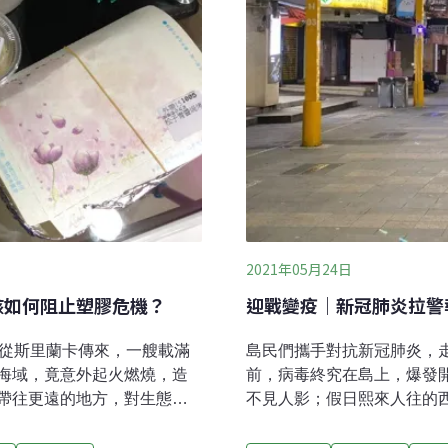
2021年05月24日
該如何阻止塑膠危機？
迎戰變疫｜新冠肺炎拉警
息從斯里蘭卡傳來，一艘載滿
島民們攜手對抗新冠肺炎，
海域，竟意外起火燃燒，造
前，病毒終究在島上，爆發
帶往更遠的地方，對生態的
不見人影；假日熙來人往的西
露出更深層的原因是人們對
六，行政院上午10時45分
在5月中旬，突然加遽的疫情
戒。這天，起得晚的市民，