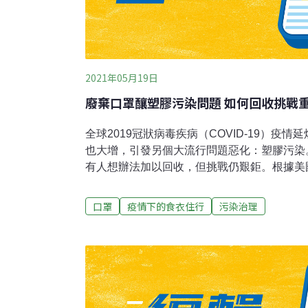
2021年05月19日
廢棄口罩釀塑膠污染問題 如何回收挑戰
全球2019冠狀病毒疾病（COVID-19）疫
也大增，引發另個大流行問題惡化：塑膠污染
有人想辦法加以回收，但挑戰仍艱鉅。根據美國化
Chemical Society）調查，目前全球每月
種口罩由聚丙烯材料、鬆緊帶和金屬製成，用
口罩
疫情下的食衣住行
污染治理
或焚化，但也可能亂丟污染街道、河川和海洋
社報導，研究人員和企業正在尋找方法來好好
洲研究人員正想辦法把口罩製成鋪路材料，美
長凳，法國也有企業將口罩再生製成汽車踏墊
獲利仍然遙遠。