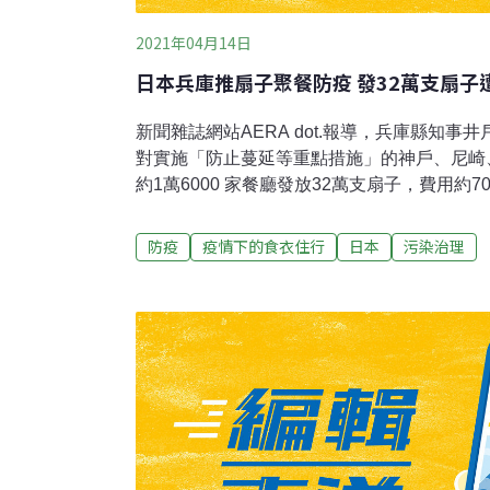
2021年04月14日
日本兵庫推扇子聚餐防疫 發32萬支扇子
新聞雜誌網站AERA dot.報導，兵庫縣知事
對實施「防止蔓延等重點措施」的神戶、尼崎
約1萬6000 家餐廳發放32萬支扇子，費用約
時採用「扇子聚餐」，談話時用扇子或手帕等
染。媒體詢問「扇子聚餐」的科學根據為何，
防疫
疫情下的食衣住行
日本
污染治理
罩可以防止飛沫，「用扇子也應該OK 」。對
用電腦進行過模擬。兵庫縣這項作法引發外界
詞登上推特（Twitter）熱門關鍵字排行榜
會議的專家說，兵庫縣政府事前完全沒有諮詢
的功效，9日召開對策本部會議前就已經做好
認真思考防疫的專家都不會贊成「扇子聚餐」
沫飛散，且接下來天氣會越來越熱，民眾手上