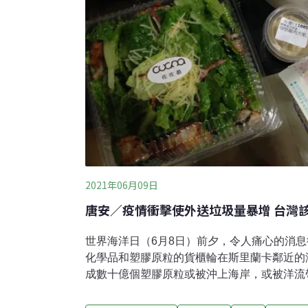
2021年06月09日
唐安／疫情衝擊使外送垃圾量暴增 台灣
世界海洋日（6月8日）前夕，令人痛心的消
化學品和塑膠原粒的貨櫃輪在斯里蘭卡鄰近的
成數十億個塑膠原粒或被沖上海岸，或被洋流
影響一時之間難以估計。這場海上的浩劫，透
於塑膠製品的依賴，台灣亦無法置身事外。就