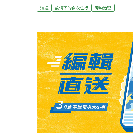
嚴重的貨櫃落海事故，去年已有逾3000個貨
海運
疫情下的食衣住行
污染治理
過1000個貨櫃落海。據報導，貨櫃落海事故
測的天氣、載貨量增加、貨櫃堆疊過高等因素
所帶動的電商業務，也加劇了這種情況，因為
迫。海上事故管理諮詢機構Reed Marine Maritime
Consultancy創辦人Clive Reed指出
近滿載的程度較以往高出許多，一方面還有準
需要出動更多