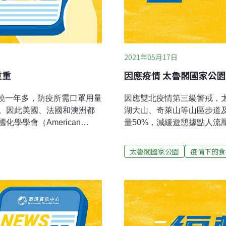
2021年05月17日
重重
因應疫情 太魯閣國家公
情延燒一年多，防疫所需口罩用量
因應雙北疫情第三級警戒，
。因此美國、法國和澳洲都
湖大山、奇萊山等山區步道
學學會（American
量50%，減緩遊憩據點人流
使用約1290億片拋棄式口罩。這
示，中央流行疫情指揮中心1
後通常丟入垃圾桶交由掩埋
至第三級，配合「國家公園區域
太魯閣國家公園
疫情下的食
，進而傷害野生動物。法新
入管制措施」，於警戒期間
利用使用過的口罩。例如澳
館、封閉山屋與生態保護區、
國則有人將回收的口罩做成
場容留數控管。太管處表示
。但這類開創事業距離能夠
務中心等室內遊憩服務據點
員進入太魯閣國家公園生態
止。園區內的登山行步道，