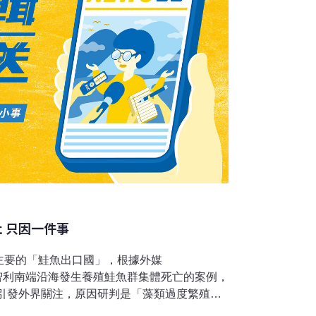
。
肚 只因一件事
主要的「鮭魚出口國」，根據外媒
近日智利南端沿海發生養殖鮭魚群集體死亡的案例，
，引發外界關注，原因研判是「藻類過度繁殖」
爾．德拉馬薩（Cristobal De La