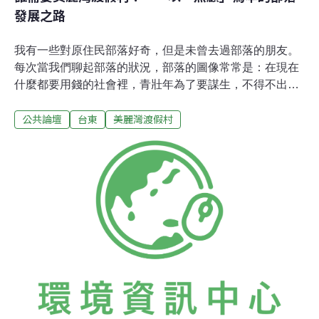
發展之路
我有一些對原住民部落好奇，但是未曾去過部落的朋友。
每次當我們聊起部落的狀況，部落的圖像常常是：在現在
什麼都要用錢的社會裡，青壯年為了要謀生，不得不出外
工作，部落裡只剩下老人跟孩子，每逢聖誕節，這個如同
公共論壇
台東
美麗灣渡假村
漢人過年的節日，部落才會有熱鬧歡愉的氣息。話題最
後，有時會談到部落該往何處發展，我說：「像台東要蓋
美麗灣渡假村，雖然短期看來能帶給部落族人就業機會，
然而若以烏來觀光產業的發展為借鏡，漢人開的飯店或民
宿裡，原住民多擔任基層服務生，部落的公主變成女傭，
主導權仍然掌握在外來的財團或漢人企業家手裡。」朋友
說：「我知道發展觀光產業會有很多弊病，但如果不發展
觀光，部落還有別條路可以走嗎？」朋友的回應讓我思考
良久，對啊，原住民部落，如果不發展觀光，就不能吸引
人潮與錢潮，難道還有別條路可以走嗎？一開始我總是被
這個難題給困擾，發展觀光，可能讓族人喪失主體性；不
發展觀光，族人又可能沒飯吃。兩害相權取其輕，生存看