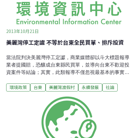
發然而要停止這樣破壞環境與生計的發展，除了台東縣府
外，美麗信企業應徹底檢討，違法的部分對社會道歉，並
撤
2013年10月21日
美麗灣停工定讞 不等於台東全民買單、排斥投資
當法院判決美麗灣停工定讞，商業媒體卻以斗大標題報導
業者提國賠，恐釀成台東縣民買單，並導向台東不歡迎投
資案件等結論；其實，此類報導不僅忽視最基本的事實，
更漠視長期以來國內外以在地微型經濟來應對氣候、金融
環境政策
台東
美麗灣渡假村
永續發展
社論
等危機的永續轉型趨勢。筆者觀察如下：判決再度證明開
發程序不正義法院判決再度證明此案的開發程序不完備，
包括台東縣政府補做的「二次環評」過關、以及隨後取得
的復工許可，均因周遭居民與縣府還有撤銷環評的訴訟還
在進行，因此不准復工，以免造成當地海洋、海岸生態造
成不可回復的損害。甚至開發案本身未落實海洋生態的衝
擊評估，還得仰賴民間與學者自行監測與揭露。美麗灣開