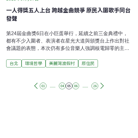
一人得獎五人上台 跨越金曲競爭 原民入圍歌手同台
發聲
第24屆金曲獎6日在小巨蛋舉行，延續之前三金典禮中，
都有不少入圍者、表演者在星光大道與頒獎台上作出對社
會議題的表態，本次仍有多位音樂人強調核電歸零的主
張，表演節目中亦出現了「拆美麗灣」與live house爭
台北
環境哲學
美麗灣渡假村
原住民
議。而「最佳原住民語歌手獎」得主桑布伊，邀請所有入
圍此獎項的競爭者一起上台領獎，除了分享榮耀，更聯合
起來為原住民發聲，提出了五大訴求。「核廢料請遷出蘭
嶼、美麗灣要拆！」以滄桑亙古嗓音完美詮釋卑南古調的
......
......
01
04
05
06
26
桑布伊奪下此屆的「最佳原住民語歌手獎」，首先接受了
母親為他戴上的花環，更邀請了入圍此獎項的原住民歌手
一起上台，「守衛東海岸」、「反核反核廢」、「拒絕不
當開發」、「拒絕遷葬」、「拆美麗灣」，來自排灣族的
達卡鬧、芮斯，阿美族的舒米恩、阿洛，人手一張小紙
板，提出他們共同的訴求。桑布伊自身的卡地布部落位於
台東知本，先人長眠的公墓遭到縣府與市公所以「發展觀