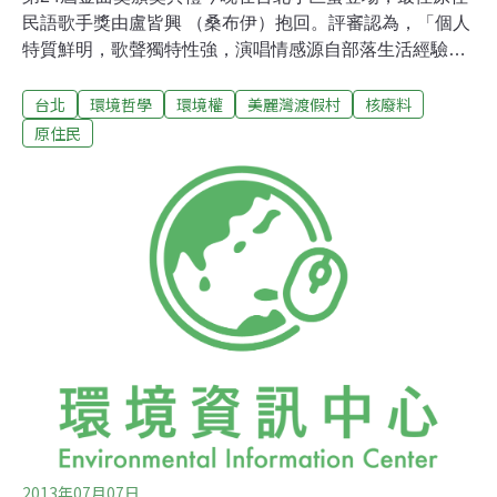
民語歌手獎由盧皆興 （桑布伊）抱回。評審認為，「個人
特質鮮明，歌聲獨特性強，演唱情感源自部落生活經驗，
是一位不能被歸類的演唱者。」盧皆興跟母親一起上台領
台北
環境哲學
環境權
美麗灣渡假村
核廢料
獎，開心表示，「感謝各位評審、感謝我的祖靈、感謝我
的卡迪布部落！」盧皆興也邀請他的部落同胞上台，分享
原住民
獲獎榮耀。盧皆興在台上提及美麗灣議題跟今天的金曲獎
頒獎典禮很「反美麗灣」。入圍金曲獎最佳原住民語專輯
獎和最佳原住民語歌手獎的達卡鬧，今天走星光大道時就
高舉「拆美麗灣」毛巾表達訴求。最佳原住民語歌手獎得
獎者盧皆興（桑布伊）上台領獎時，也邀請達卡鬧、歌手
舒米恩等人上台，手持「拆美麗灣」、「拒絕不當開
發」、「守護東海岸」、「反核反核廢料」等牌子表示訴
求。核廢料議題，強調美麗灣渡假村一定要拆，核廢料一
定要遷出蘭嶼，要捍衛家園、土地、海洋跟空氣！現場也
響起熱烈的掌聲。
2013年07月07日