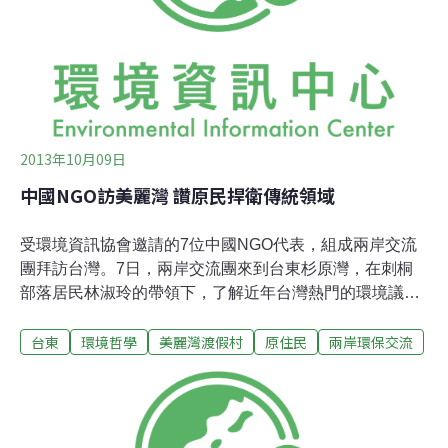
發案所在地的杉原海域，首次記錄到只能在乾淨的海域生
存的貝氏耳紋珊瑚，由中央研究海洋學者陳昭倫多次表
達，人為開發活動嚴重衝擊具有「海中熱帶雨林」之稱的
珊瑚礁，連帶損害其為人類提供豐富蛋白質來源、提供觀
光收入角色。行政法院歷年來一而再、再而三裁定對此開
發
2013年10月09日
中國NGO訪美麗灣 讚原民捍衛傳統領域
受環境資訊協會邀請的7位中國NGO代表，組成兩岸交流
團拜訪台灣。7日，兩岸交流團來到台東杉原灣，在刺桐
部落居民林淑玲的帶領下，了解近年台灣熱門的環境議
題，沙灘上的違建──美麗灣。林淑玲向兩岸交流團坦白她
台東
環境哲學
美麗灣渡假村
原住民
兩岸環保交流
的憂慮，世代居住在此的族人，無論戲水、漁撈、採集都
在這片沙灘上，是世代族人生命裡的海洋記憶，如今，大
家的海灘不再屬於大家了。她憂心地說，「土地不見了」
要怎麼延續阿美族海洋文化？怎麼讓歸鄉子弟在故鄉生
根？林淑鈴認為，所謂地方經濟發展，只是讓有錢的人來