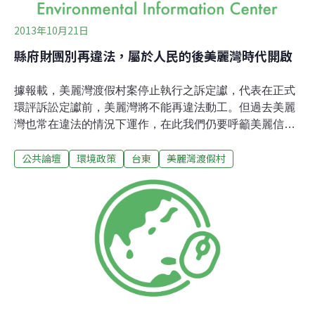
起
2013年10月21日
縣府財團別再違法，屬於人民的後美麗灣時代開啟
據報載，美麗灣渡假村案停止執行之訴定讞，代表在正式
環評訴訟定讞前，美麗灣將不能再違法動工。但過去美麗
灣也常在違法的情況下運作，在此我們仍要呼籲美麗信集
團不要再做違法的事情，台東縣政府也應負起監督之責，
公共論壇
環境政策
台東
美麗灣渡假村
而非持續包庇。台東縣政府要負最大責任一個根本沒有核
准的開發案、一個偷蓋就抓包的違法開發案，在無法營業
下就招募員工，而今又發聲明稿說要資遣員工，勞動階級
往往就是被剝削的。台東縣缺乏的是在地生計、就業機
會、未來發展，是縣政府應用合法手段，甚至與合法企業
合作，來創造台東的繁榮。我們從不反對台東發展，但無
法接受違法企業破壞杉原海灘；台東縣政府過去強用解釋
法院判決的方式包庇美麗灣，此時也任由企業指責監督環
境的公民與團體，就是使得此案發展至今，縣府是環境、
發展全盤皆輸的最大兇手。美麗信企業應立即停止此案開