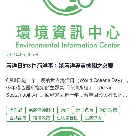
翼。此時從天而降大量金色、紅色、黑色小珠子，只見孩
子們如觸電般的扭曲，並開始用盡全身力量拼命而盲目的
撈著、搶著，想將滿地珠子據為己有。蕭紫菡2013年發起
「土地計劃」，為了替土地發聲而號召了一群素人舞者，
陸續在華光社區與苗栗大埔演出。選擇在議題現場
2014年06月06日
海洋日的3件海洋事：談海洋專責機關之必要
6月8日是一年一度的世界海洋日（World Oceans Day），
今年聯合國所指定的主題為「海洋永續」（Ocean
Sustainability）。回顧過去這一年，台灣因公民社會的進
步，愈來愈多人關心、參與，使得諸多爭議許久的海洋議
海洋部
美麗灣渡假村
海洋
海岸保育
海洋政策
題有了轉機，朝「海洋永續」的目標邁進了一步。然而，
許多議題卻也凸顯了我們政府步履蹣跚，針對海洋事務的
公共論壇
環境政策
生物多樣性
生態保育
評估、執行與管理仍有不足。美麗灣爭議 凸顯評估能力不
足2013年10月，爭議延宕多年的美麗灣度假村開發案，終