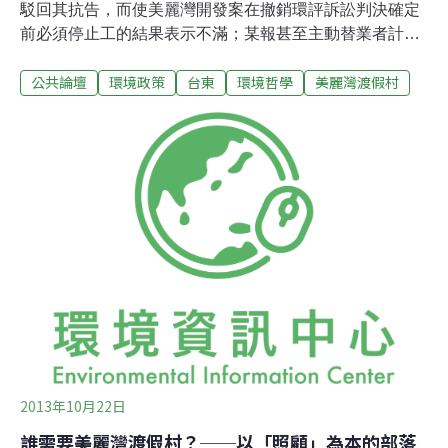
駁回其抗告，而使美麗灣開發案在撤銷環評訴訟判決確定
前必須停止工的結果表示不滿；某報甚至主動替業者計算
如提出國賠請求，台東縣政府將面對超過11億元的代價，
公共論壇
環境政策
台東
環境哲學
美麗灣渡假村
平均每位縣民需負擔5千元。如此自失立場替違法的業者
與失職的地方政府赤裸裸地護航，並恫嚇一般民眾，令人
難以茍同。筆者為此案當地反對開發的居民代理律師，迄
今尚未自最高行政法院收到相關裁定。美麗灣公司於原本
的杉原海水浴場夏季遊客熱潮退去後，開始資遣員工，是
否確與法院命停工的裁定有關？不得而知，但如果業者違
法在先，請求國賠能成立嗎？如今必須暫時停工，為節省
成本而進一步資遣員工，帳能算到因其投資選址不當與違
法在先而反對此案的當地居民與環保團體頭上嗎？依前一
輪打到最高行政法院才確定的美麗灣案應停工的相關判
決，法院在判決理由明白指出，業者透過土地分割規避環
評，違法取得建照而興建旅館，並非善意，不受信賴原
2013年10月22日
誰需要美麗灣渡假村？──以「照顧」為本的部落