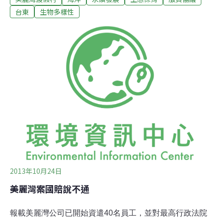
區，勢必帶來巨大衝擊。擔心執政者欲強硬闖關、開放中
台東
生物多樣性
資財團入台，恐引發更大規模的壟斷及圈地開發，影響環
境永續、原民在地經濟及傳統文化。台東反反反行動聯盟
（以下簡稱反反反）成員於20日晚間連夜趕赴台北加入行
動，宣示「守護東海岸，不要黑箱服貿！」訴求。憂中資
大舉進駐 將有更多「美麗灣」反反反以台東第一個BOT
開發案－－美麗灣渡假村為例，其未經環評審查即違法開
發，破壞天然海岸線，顯現台灣政府並無管控不當開發案
之能力，放任財團破壞台灣永續發展的根本。而在違法飯
店未拆、失靈機制待修正的狀況下，引進更多難以監督的
中國資本，恐將肆無忌憚地在東海岸圈地，掠奪自
2013年10月24日
美麗灣案國賠說不通
報載美麗灣公司已開始資遣40名員工，並對最高行政法院