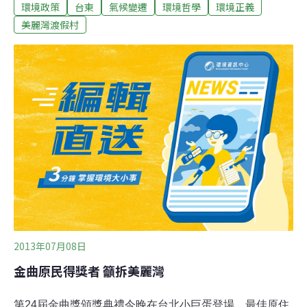
環境政策
台東
氣候變遷
環境哲學
環境正義
作裝修，也不能營業。美麗灣渡假村在取得復工許可後，
部落居民提起訴訟，要求撤銷「二次環評」，此官司目前
美麗灣渡假村
仍在進行中；而為了避免官司確定前，開發行為繼續下
去，會對海洋生態與部落生存環境的衝擊持續惡化，鄰近
的刺桐、都蘭等部落的居民向高雄高等行政法院提出聲
請，要求停止執行台東縣政府今年 2月 1 日通過的「美麗
灣渡假村新建工程環境影響評估」及3月13日的「准復工
處分」，法院今發佈新聞表示，准其聲請。本案起訴方代
表人、元貞律師事務所律師詹順貴接受記者採訪時說明，
此刻他們還沒收到正式的裁決書，但簡單來說，因為地方
居民與縣政府還有撤銷環評的訴訟在進行，現在不能讓狀
況繼續惡化，因而法官同意居民的聲請；換句話說，
2013年07月08日
金曲原民得獎者 籲拆美麗灣
第24屆金曲獎頒獎典禮今晚在台北小巨蛋登場，最佳原住