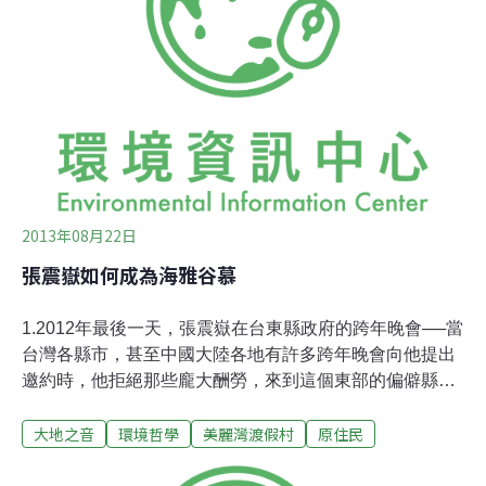
瓜分杉原灣的資源。當渡假村取代海洋，成為部落維生重
心，她擔心部落傳統將逐漸凋零、消失。來自韓國，目前
在內蒙古執行荒漠防治的朴祥鎬說，美麗灣這樣的例子，
在韓國並不少見，但是當地居民很少站出來為自己發聲，
以致許多好的環境成為成為商品，不再是全民共享的資
源。也感佩向林淑玲這樣，為了維護傳統文化，持續與財
團對抗的精神與毅力。走在杉原灣上，可以輕易發現藍色
的
2013年08月22日
張震嶽如何成為海雅谷慕
1.2012年最後一天，張震嶽在台東縣政府的跨年晚會──當
台灣各縣市，甚至中國大陸各地有許多跨年晚會向他提出
邀約時，他拒絕那些龐大酬勞，來到這個東部的偏僻縣
市。在這個不算華麗的舞台上，張震嶽說雖然台東市的經
大地之音
環境哲學
美麗灣渡假村
原住民
濟跟不上北部、西部，卻有獨一無二的文化與得天獨厚的
環境，每次當他環島時都被湛藍的海水感動，「如果沒有
這片海洋，我來這邊騎車、衝浪有什麼意義？」「沒有