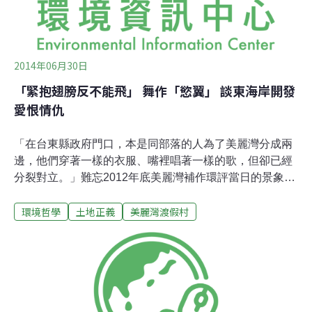
2014年06月30日
「緊抱翅膀反不能飛」 舞作「慾翼」 談東海岸開發
愛恨情仇
「在台東縣政府門口，本是同部落的人為了美麗灣分成兩
邊，他們穿著一樣的衣服、嘴裡唱著一樣的歌，但卻已經
分裂對立。」難忘2012年底美麗灣補作環評當日的景象，
曾於華光社區、大埔農地演出現代舞，號召公民關心的舞
環境哲學
土地正義
美麗灣渡假村
蹈家蕭紫菡，6月中在台東都蘭，與泰源國小學童及都蘭
山劇團青少年演出舞作「慾翼」，探討慾望來襲時，人們
價值觀不再相同，所產生的矛盾衝突。暫停「土地計劃」
返回部落與孩童共舞蕭紫菡以大片佈滿流蘇的黑布作為
「慾翼」，當她舞著慾翼進入後，原本安靜、堅定、團
結、無虞的孩子們開始有了扭曲的變化。4位都蘭青少
年，原本應情同兄弟，卻開始相互打鬥，只為爭奪那片慾