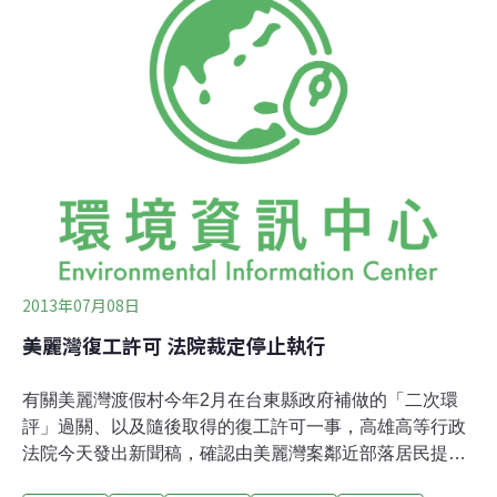
錯，我都跟大家一樣都希望台東能有很好的發展，但這不
代表要犧牲原有的自然環境，這件事沒有對錯，希望能找
到平衡點。在座的親朋好友，這些都是我們要去努力
的。」接著，他唱起了這首歌：「小女孩別哭」。這正是
屬於台東的歌：「在不遠處 他們的家 機胎怪手 轟隆隆
地響 白色布條 隨著風無言的抗爭 家不見了hai ye hai ye
ya ho yi ya na ya yo 那魯灣 na yi ya na ya yo 熟悉回家
路 何時變得殘破 小女孩你別哭 牽
2013年07月08日
美麗灣復工許可 法院裁定停止執行
有關美麗灣渡假村今年2月在台東縣政府補做的「二次環
評」過關、以及隨後取得的復工許可一事，高雄高等行政
法院今天發出新聞稿，確認由美麗灣案鄰近部落居民提出
的「停止執行」聲請獲准。換句話說，業者不得繼續施工