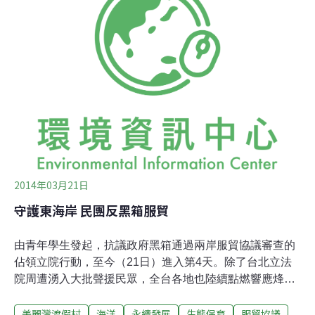
於經最高行政法院判決確定其環評、開發違法，台東杉原
海岸豐富的自然生態終於得到暫時的歇息。回顧美麗灣爭
議，始於開發單位在地方政府刻意包庇，以及環保署未能
清楚認知當地海洋環境特殊性的狀況下，利用環評法漏
洞，規避環境影響評估。雖此案目前暫告一段落，然而，
整個東海岸仍有十數個大型海岸開發案，亦面臨變更地
目、環評爭議。若每件開發案皆如美麗灣一般纏訟多年才
得到解決，
2014年03月21日
守護東海岸 民團反黑箱服貿
由青年學生發起，抗議政府黑箱通過兩岸服貿協議審查的
佔領立院行動，至今（21日）進入第4天。除了台北立法
院周遭湧入大批聲援民眾，全台各地也陸續點燃響應烽
火。服貿協議將開放的內容，包括觀光服務及旅遊業、主
美麗灣渡假村
海洋
永續發展
生態保育
服貿協議
題遊樂園、環境服務業等等，對以觀光發展為重的花東地