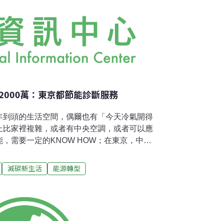
務2000萬：東京都節能診斷服務
年到頭的生活空間，偶爾也有「今天冷氣開得
上比家裡複雜，或者有中央空調，或者可以應
，需要一定的KNOW HOW；在東京，中小
於產業．業務部門比重達六成，為此東京都政
OL NET 東京」為例）提供節能診斷服務，
減碳新生活
能源轉型
能提案與建議。不管雇主想要減少支出（電費
者想知道節能工作怎麼做，做起來好不好，又
，都可以跟這些法人洽詢，申請專家到府診
這些專家不但有能源管理士、技術士等相關資