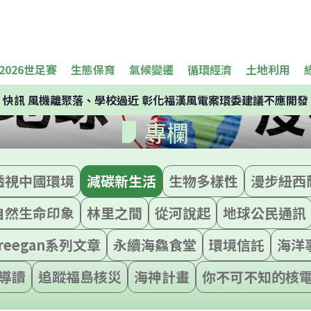
2026世足賽
生態保育
氣候變遷
循環經濟
土地利用
快訊
風機離聚落、學校過近 彰化福漢風電案環委建議不應開發
專欄
透視中國環境
減碳新生活
生物多樣性
漫步紐西
自然生命印象
林里之間
從河說起
地球公民通訊
reegan系列文章
永續海鱻食堂
環境信託
海洋
導讀
追蹤福島核災
海神計畫
你不可不知的核