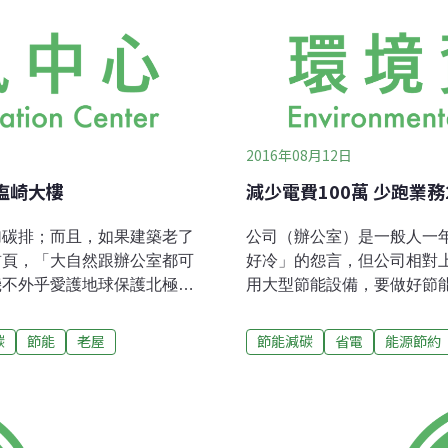
2016年08月12日
塩崎大樓
減少電費100萬 少跑業
加碳排；而且，如果建築老了
公司（辦公室）是一般人一
首頁，「大自然跟辦公室都可
好冷」的怨言，但公司相對
機不外乎愛護地球保護北極熊
用大型節能設備，要做好節能
，很少有人會有更豐富的答
規模企業更是能耗的要角，
診斷的案例裡，位於東京都千
府旗下財團法人（本文以「CO
碳
節能
老屋
節能減碳
省電
能源節約
子女士，在被問到該大樓為何
派出專家到府服務，提出節
自小生活在農村的自然景緻之
水費）、利用節能補助，或
背景；而身為漢醫的祖父，在
或者有沒有節能的餘裕等等
她思想的養分；加上老公出身
斷，且前後服務都是免費！