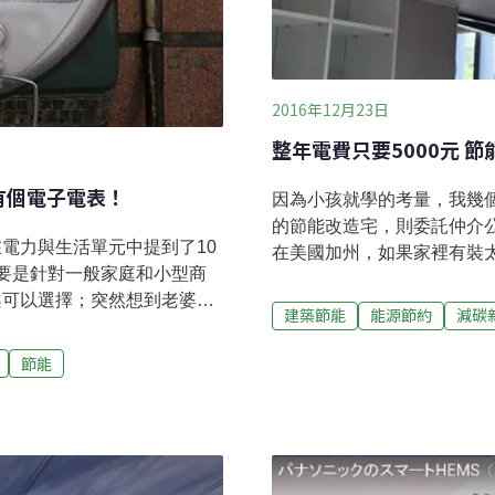
2016年12月23日
整年電費只要5000元 
有個電子電表！
因為小孩就學的考量，我幾
的節能改造宅，則委託仲介
電力與生活單元中提到了10
在美國加州，如果家裡有裝
要是針對一般家庭和小型商
裡作過廚房改裝還要更高。
案可以選擇；突然想到老婆大
熱泵熱水器、全熱交換機、洗
建築節能
能源節約
減碳
流傳「晚上十點半以後再洗衣
燈泡、Low-E玻璃等，相
等文，身為廣大貧苦能源用戶
吸引到特別的買主。在實價
節能
亦期能與大家分享之。細查台
場上還算是稀有，或足以讓我
算方式確實已有「時間電價」
應該可以作為某種科學證據
，不以總量計價，其原因追朔
積極的引薦下，不到兩周的
的誕生則是為了藉由調節用戶
情也與實價登錄相差不遠。
態，提升電力機組的運轉效
後，竟都異口同聲的要求，