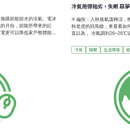
冷氣用得拙劣，失眠 惡夢
，換購節能節水的冷氣、電冰
※ 編按：入秋後氣溫轉涼
施的月份，節能所帶來的紅
秋老虎的回馬槍，來看看如
家電更可以降低家戶整體能源
直以為， 冷氣調到26~2
而，政府這套節能美意，有時
不這樣設的話，還會大大影響健
為許多換下來的耗能家電，並
CC BY-NC 2.0夏日
冷氣
睡眠
生活環境
家庭裡；結果是耗能產品繼續
聞連連，單單7月31日一天就
排擠到有助階層流動的其他預
出現犧牲者。民眾為防中暑
相當有感觸，他曾看過有受扶
加裝冷氣、大開冷氣也不意
可能是小吃店才需要的大冷
度低，也可能會生病。夏夜
後，覺得冷氣還能用，就捐給
到身體健康，日本大金空調
反加重弱勢家庭的負擔。沈俊
種吹冷氣的方法，讓你快快
不能讓耗能的產品從家戶消
氣吹最久的一種，恐怕還比