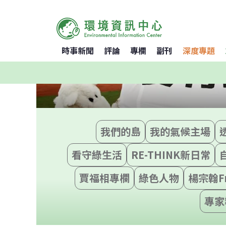
時事新聞
評論
專欄
副刊
深度專題
我們的島
我的氣候主場
看守綠生活
RE-THINK新日常
賈福相專欄
綠色人物
楊宗翰F
專家