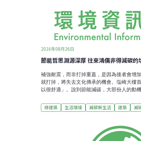
2016年08月26日
節能哲思淵源深厚 往來鴻儒非得減碳的
補強耐震，而非打掉重蓋，是因為後者會增
就打掉，將失去文化傳承的機會。塩崎大樓
以很舒適」。說到節能減碳，大部份人的動
等等，能為一己性命避免極端氣候就不錯了
案；而在上一回介紹的東京都中小企業節能
綠建築
生活環境
減碳新生活
建築
減
代田區的塩崎大樓（樓層出租）業主塚本玲
能效表現出色時，展露了不凡的思想淵源。
中，是塚本玲子女士考慮生態環境的第一層
飲食與日常生活中對大自然的重視，也成為