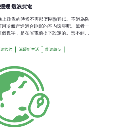
連連 還浪費電
，晚上睡覺的時候不再那麼悶熱難眠。不過為防
何用冷氣營造適合睡眠的室內環境吧。筆者一
8℃這個數字，是在省電前提下設定的。想不到，
康！冷氣。圖片來源：Thomas Hawk 。
炎炎，台灣日前出現第一起中暑死亡案例。日本更是新
能源節約
減碳新生活
能源轉型
有5位70~80歲老人死亡，連壯年或青少年也
，逃向冷氣的人自然不少，店家為吸引顧客，
外。儘管熱過頭會死人，但很少人注意到，溫
炎炎不好眠，為了讓大家好睡，避免低溫影響
官網，視個人對冷氣需求的喜好而定，提供幾
睡又自然醒。就節能觀點來說，即便是其中冷
不少人的使用方式來得節能喔。