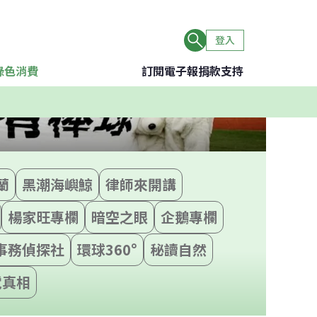
登入
綠色消費
訂閱電子報
捐款支持
蘭
黑潮海嶼鯨
律師來開講
楊家旺專欄
暗空之眼
企鵝專欄
事務偵探社
環球360°
秘讀自然
電真相