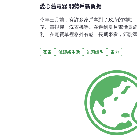
愛心舊電器 弱勢戶新負擔
今年三月前，有許多家戶拿到了政府的補助
箱、電視機、洗衣機等。在進到夏月電價實
利，在電費單裡格外有感，長期來看，節能
支出，轉而投入在像教育等其他項目上。然
反而因為民眾的「愛心」，被打了折扣。因
家電
減碳新生活
能源轉型
電力
沒有進到家電回收體系內，而是捐進了弱勢
耗電，弱勢家庭的能源支出持續增加，反而
算。新竹家扶中心沈俊賢主任，對此現象就
助的家庭，家裡的面積並不大，卻裝了一台
氣。他細究之下，原來是有店家淘汰舊冷氣
弱勢的家庭，沒有思考到後續的電費問題，
賢說，有愛心是好事，但如果政府的補助，
失，而是轉換到弱勢的家庭裡，繼續以效率