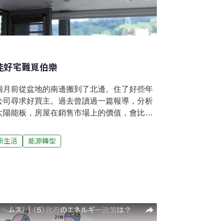
節能好宅難覓伯樂
個月前從盆地的南邊搬到了北邊。住了好些年
公司尋求好買主。過去曾讀過一篇報導，分析
太陽能板，房屋在銷售市場上的價值，會比家
雖然我的舊宅沒有裝太陽能的條件，但不論是
衣回收水系統、直流變頻換氣扇、LED節能
新生活
能源轉型
關節能設備零零總總也接近十項，心想應該可以
登錄的時代，類似這樣的節能住宅，應該在市
結清房貸。而全年僅5000多元的電費單，也
，讓新屋主可以在此基礎上持續節能。在房仲
時間，很快就吸引了好幾組買方開始出價，行
只不過許多潛在的買主，在看了這些節能設備
希望我能在交屋前把這些節能設備搬走，並把