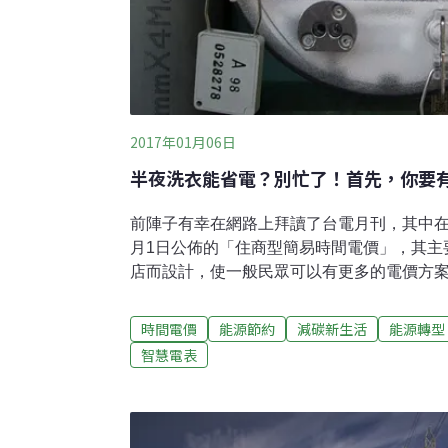
2017年01月06日
半夜洗衣能省電？別忙了！首先，你要
前陣子有幸在網路上拜讀了台電月刊，其中在
月1日公佈的「住商型簡易時間電價」，其主
店而設計，使一般民眾可以有更多的電價方
人之前跟我提及媽媽團LINE群組上曾到處
服、吹冷氣」，意即利用電價離峰時間用電
時間電價
能源節約
減碳新生活
能源轉型
如我，決定試算一下自家的最佳經濟效益，
智慧電表
電公司官網後了解，一般住宅用戶的電價計
選項；而台電為何需要訂定這樣的計費方式
起來，主要還是發電成本的考量，時間電價
端電力需求量方式，改善電力系統的負載型