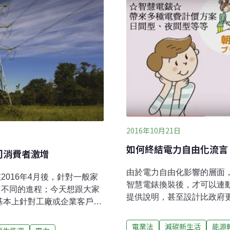
。這樣的說明或許很難讓人理
管線都恢復到改造前原樣
要急踩急煞，保持各檔位處於
2016年10月21日
如何終結電力自由化流言
司消費者激增
由於電力自由化影響的層面
016年4月後，針對一般家
智慧電錶換裝後，才可以連
了不同的進程；今天想跟大家
提供說明，甚至設計比政府
，基本上針對工廠或企業客戶
益上一石二鳥。就跟許多政
（kw）以上）與特別高壓電力
由化，政府也少不了說明解
電業法
減碳新生活
能源
力這個名詞，在台灣有時會出現