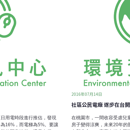
的工作，讓她再添一份愛惜自
格，還有豐富的節能診斷經驗
能的時候，她會說：「比起數
」
2016年07月14日
社區公民電廠 逐步在台
夏日用電時段進行推估，發現
在桃園市，一間收容受虐兒
為16%，而電梯為5%。要讓
房子變得涼爽，未來20年