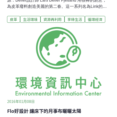
源：Beller設計師 Lars Beller Fjetland 用很棒的創意，
為皮革廢料創造美麗的第二春。這一系列名為Link的抱
枕，由數百片形狀相同的單元互相連結而成，重覆出現
皮革
生活環境
資源再利用
享綠生活
循環經濟
的單元體，每一片有著不盡相同的紋路與顏色。更棒的
是，這樣的連結方式，可以無限制的擴大面積，小至抱
枕、大至地毯，都可以用用類似的方法製作。不過，這
真的是一個需要耐心和細心的工作。但成果，卻非常迷
人。粉絲頭想，這些皮革原來的爸爸媽媽，應該也會很
驚訝他們的小孩變得這麼漂亮吧！設計師Beller使皮革廢
料重獲新生。圖片來源：Beller
2016年01月08日
Flo好設計 讓床下的月事布曬曬太陽