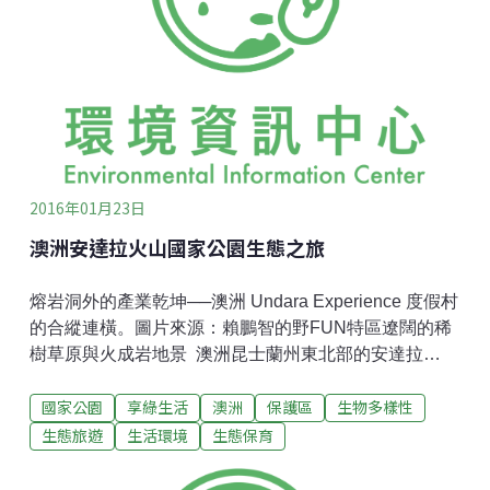
人都覺得要做自然建築不是件容易的事情，應該要自己
有塊地、應該要住在偏遠的地方、應該要十項全能。然
而，這次為期六天的都市自然爐灶工作坊，就是要讓大
家知道；我們在都會區小小的空間中也可以打造一個節
能的自然廚房。看著眼前空蕩蕩的小空間，難以想像我
們要在這個地方，打造出兩個灶、一個窯、一個悶燒鍋
跟置物架，暫且放下腦海中的疑問，
2016年01月23日
澳洲安達拉火山國家公園生態之旅
熔岩洞外的產業乾坤──澳洲 Undara Experience 度假村
的合縱連橫。圖片來源：賴鵬智的野FUN特區遼闊的稀
樹草原與火成岩地景 澳洲昆士蘭州東北部的安達拉
（Undara）位於凱恩斯市（Cairns）西南，距離約300
國家公園
享綠生活
澳洲
保護區
生物多樣性
公里，地處占澳洲陸地面積將近1/4的熱帶稀樹草原
（Tropical Savannah）帶，號稱「最容易到達的澳洲內
生態旅遊
生活環境
生態保育
陸」，海拔700公尺，氣候終年乾燥炎熱，旱季與濕季
明顯，只有稀疏的喬木或灌木可以適應，地面則多為草