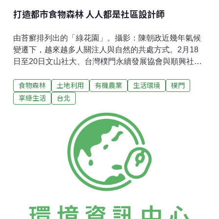
打造都市食物森林 人人都是社區設計師
由苔癬排列出的「綠花園」。攝影：陳朝政近幾年氣候
變遷下，越來越多人關注人與自然的共處方式。2月18
日至20日文山社大、台灣樸門永續發展協會與順興社區
合作，舉辦「都市樸門工作坊」，邀請來自比利時的
食物森林
土地利用
有機農業
生活環境
樸門
Geoffroy Godeau以及來自美國的Gregory Crawford兩位
樸門設計師，帶領來自台灣各地的學員，運用樸門永續
享綠生活
台北
設計來改造社區閒置空間，三天工作坊中，除了在社區
中創造人與土地的對話空間，更讓學員們了解人人都可
以是社區設計師。工作坊一開始，老師們引導大家想像
平常在都市間走動時，和身旁的人們互相認識、分享生
活中的喜悅與快樂。藉由簡單的走動與聊天，工作坊的
學員們迅速的彼此熱絡起來，並從中發掘周遭許多有趣
的人們及事物。來自各地的學員們，匯集了各種專長背
景，有的是本身工作和氣候變遷、食農教育有關，有的
參與在地社區營造，並遠從台南北上學習，讓在場其他
的學員感到非常敬佩。下午的時間由社區里辦公室的