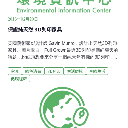
2016年02月20日
保證純天然 3D列印家具
英國藝術家&設計師 Gavin Munro，設計出天然3D列印
家具。圖片取自：Full Grown最近3D列印是個紅翻天的
話題，粉絲頭想要來分享一個純天然有機的3D列印！英
國藝術家&設計師 Gavin Munro 因為覺得現今製作家具
家具
綠色消費
3D列印
生活環境
享綠生活
的流程太過浪費材料（一張椅子需要一棵長了40~60年
的樹砍下來，削去不要的部分、裁切加工才能做成），
循環經濟
決定用全新的方法製作家具：用種的！天然3D列印一把
椅子。圖片取自：Full Grown天然3D列印燈罩。圖片取
自：Full Grown上圖是預計在2016年春天上市的吊燈。
吊燈外側雖然有被人工修飾過的痕跡，吊燈內側還是保
留樹幹原始的外觀。