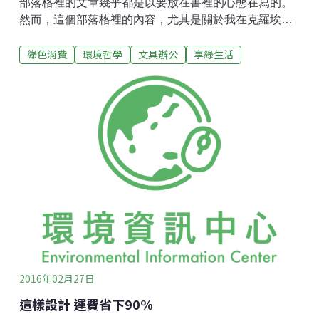
部落格裡的文章幾乎都是以要放在書裡的心態在寫的。
然而，這個部落格裡的內容，尤其是關於我在克羅埃西
亞屠宰場裡頭的經驗，本身就充滿了濃濃的反資本反消
綠色消費
環境哲學
文具辦公
享綠生活
費主義思想，這樣子的概念……其實非常難被當成一本
一般的書來出版，你賣一本介紹如何不花錢還是可以過
得很開心的書，就好像是出一本教別人不要破壞森林，
結果書裡的紙張卻是用森林裡頭砍下來的樹木做的。出
版一本書需要號多少紙砍多少樹？圖片來源：Natasia
Causse。
2016年02月27日
這樣設計 運費省下90%