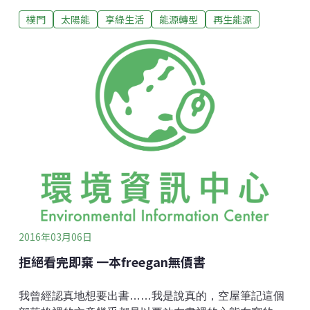
堪言。極端氣候來臨，氣候變遷的議題越來越不容忽
樸門
太陽能
享綠生活
能源轉型
再生能源
視，關於節能減碳，我們還能怎麼做？文山社大與台灣
樸門永續發展協會共同合作，在2月26日舉辦「樸門永
續設計－太陽能熱水器」，這次的課程，亞曼老師要教
大家學會思考，設計屬於自己的太陽能熱水器。收集太
陽能的管線，噴上黑漆以增加熱能的吸收，在外圍套上
保特瓶，讓每個保特瓶都變成一個小小的獨立隔熱裝
置。攝影：吳佳奇抬頭可見的陽光，除了帶給我們溫暖
外，還能如何運用？目前台灣使用的能源如火力、風
力、天然氣、核能等等，我們習慣了一個開關打開使用
能源，卻忘了我們抬起頭，就有的能源。台灣位於赤道
與北回歸線之間，太陽東升西落，所以，設計的時候第
一個要考慮的就是日照角度。朝向西南方可有較多的日
曬時間與角度，舉例來說，北迴歸線以南
2016年03月06日
拒絕看完即棄 一本freegan無價書
我曾經認真地想要出書……我是說真的，空屋筆記這個