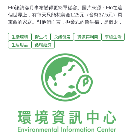
Flo讓清潔月事布變得更簡單從容。圖片來源：Flo在這
個世界上，有每天只能花美金1.25元（台幣37.5元）買
東西的家庭。對他們而言，拋棄式的衛生棉，是個太奢
侈的選擇。這些家庭裡年滿12歲的女孩們，因為無法負
生活環境
衛生棉
永續發展
資源再利用
享綠生活
擔衛生棉的花費，90%都是使用重複清洗的月經布。
（請不要想像是一塊很乾淨、純白的布，大概就是塊破
生理用品
循環經濟
布吧）設計團隊說，現在雖然有很多NGO團體提供女孩
們月經布，但是，因為文化和宗教上會對「月經」缺乏
正確的觀念。這些女孩洗完的月經布，常常只能在陰暗
的床底、角落晾乾。甚至有「不能讓男人看到月經布，
不然他們的眼睛會瞎掉」的說法，根本就不允許公開的
曬晾月經布。這些不能徹底被太陽曬乾的布，易於孳生
細菌，讓女孩們生病。月經來，會被同學笑的壓力，常
常讓女孩們選擇不要去學校。每月幾天的缺課，自然就
會演變成輟學的結果。