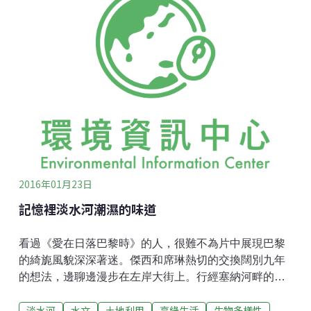
本植物。旱季極為乾燥，常常引發草原火災。但野火也
是自然生態自我調節的方式之一，有一些植物要靠野火
來「剷除異己」，甚至有的植物要靠火來觸發開花繁衍
機制。而有的國家公園管理單位甚至還故意放火，維持
棲地現狀，讓野生動物各有棲息環境並保有可獵捕的物
種。
2016年01月23日
記憶裡淡水河潮濕的味道
看過《愛在日落巴黎時》的人，很難不為片中展現巴黎
的綺旎風貌深深著迷。傑西和席琳熱切的交換闊別九年
的想法，邊聊邊漫步在左岸大街上。行經塞納河畔的碼
頭，兩人隨性的跳上一艘小船，以船代步，順流而下。
淡水河
水文
土地利用
享綠生活
生物多樣性
隨著兩位主角流暢的對談，我們也愛上了這個籠罩在夕