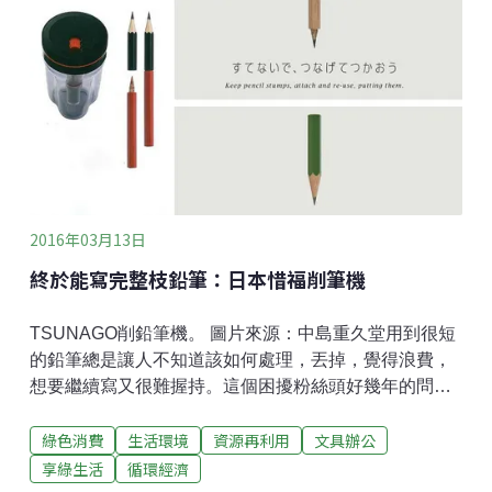
2016年03月13日
終於能寫完整枝鉛筆：日本惜福削筆機
TSUNAGO削鉛筆機。 圖片來源：中島重久堂用到很短
的鉛筆總是讓人不知道該如何處理，丟掉，覺得浪費，
想要繼續寫又很難握持。這個困擾粉絲頭好幾年的問
題，現在終於有了非常非常了不起的解法。日本大阪一
綠色消費
生活環境
資源再利用
文具辦公
家專門做削鉛筆器的公司：中島重久堂 Nakajima
Jukyudo 發表了一個名為Tsunago（Let's connect）的削
享綠生活
循環經濟
筆器。TSUNAGO削鉛筆機。 圖片來源：中島重久堂削