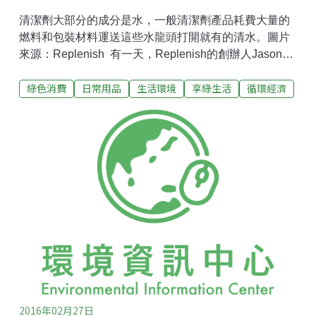
清潔劑大部分的成分是水，一般清潔劑產品耗費大量的
燃料和包裝材料運送這些水龍頭打開就有的清水。圖片
來源：Replenish 有一天，Replenish的創辦人Jason
Foster一邊燙衣服，一邊噴燙衣服的噴劑時，突然從成
綠色消費
日常用品
生活環境
享綠生活
循環經濟
份表裡發現，其實整罐噴劑裡90%都是水，少於10%是
真正的有效成分。而事實上，絕大多數的家用產品都是
如此。洗髮精、沐浴乳、洗碗精、洗衣精......等，都適用
這個比例。這也表示，我們其實花了很多錢在買這些水
龍頭打開就有的水。更進一步思考，這些90%的塑膠垃
圾、90%的運送費用，就是不必要的浪費。於是Jason
Foster創立了Replenish，企圖顛覆現在市場上的產品包
裝。
2016年02月27日