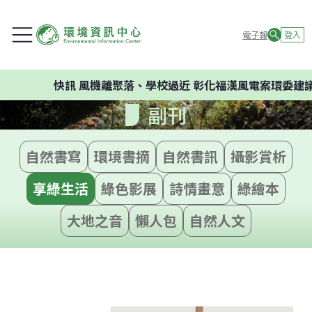
電子報
登入
快訊
風機離聚落、學校過近 彰化福漢風電案環委建議不
副刊
自然書寫
環境書摘
自然書訊
攝影賞析
享綠生活
綠色影展
詩情畫意
綠繪本
大地之音
懶人包
自然人文