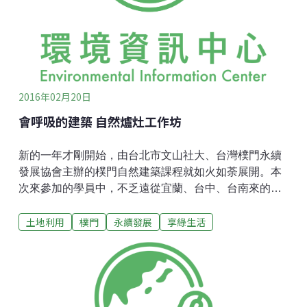
2016年02月20日
會呼吸的建築 自然爐灶工作坊
新的一年才剛開始，由台北市文山社大、台灣樸門永續
發展協會主辦的樸門自然建築課程就如火如荼展開。本
次來參加的學員中，不乏遠從宜蘭、台中、台南來的熱
血學員，學員中人才濟濟，有人很會木工、有人很會裁
土地利用
樸門
永續發展
享綠生活
縫、有人很會思考與記錄；其實，每個人都有自己拿手
的技能，只是我們常常遺忘了，而這次的工作坊，就是
要讓我們重回「雙手萬能」。民以食為天，自己的廚房
自己建廚房，是烹煮好料、連結起人情與飲食文化的場
所。在這個容易為了方便而浪費能源的時代，我們重新
思考，如何讓烹煮這件事，能夠從源頭減少耗能？許多