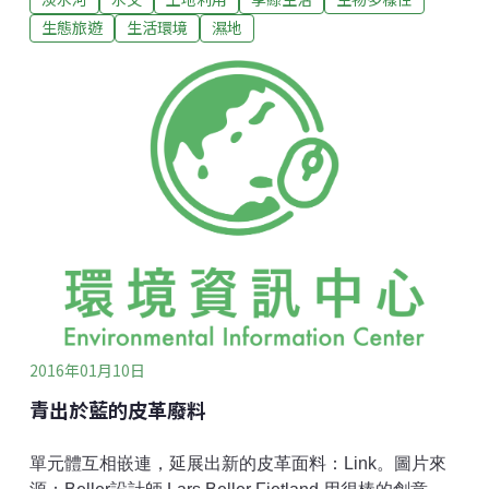
陽餘暉中的城市。淡水河畔。攝影：Ken Marshall 。CC
生態旅遊
生活環境
濕地
BY 2.0台北盆地也有這樣一條河面寬廣、流速穩定、終
年可行船的美麗大河。我們依河墾拓，讓河流灌溉、承
載、餵養我們。後來她替我們發電、提供飲用水、也讓
我們傾倒廢水垃圾。我們以為淡水河像母親一樣會永遠
承受一切，默默地清理掉那些加諸於她的任性。我成長
的時候，恰好是台灣經濟起飛的年代。工業發展的速
度，只有排放汙染追得上。五、六歲時還在老家三角園
仔旁的圳溝邊嬉玩到掉到水中被念了一頓，小學時溝水
就墨黑惡臭得讓我們這票孩子根本不想靠近。所以還在
唸書的時候，每次散步經過景美溪，我總愛停在橋上一
會兒，仔細
2016年01月10日
青出於藍的皮革廢料
單元體互相嵌連，延展出新的皮革面料：Link。圖片來