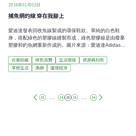
2016年01月02日
捕魚網的線 穿在我腳上
愛迪達發表回收魚線製成的環保鞋款。單純的白色鞋
身，搭配綠色的塑膠線縫製而成，綠色塑膠線是由廢棄
塑膠和釣魚網重新作成的。圖片來源：愛迪達Adidas愛
迪達2015年6月發表一雙由海洋廢棄塑膠做成的鞋子
衣著紡織
綠色消費
生活環境
資源再利用
（還只是prototype）由英國設計師Alexander Taylor設計
的這雙鞋子，已經在Parley for the Oceans發表
享綠生活
漁網
循環經濟
......
......
01
14
15
16
34