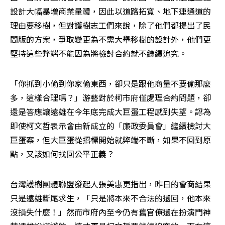
設計大幅暴增商業量體，因此以道路拓寬、地下連通道的
理由要移樹，但對護樹志工們來說，除了他們都提出了民
間版的方案，爭取變更為不需大舉移樹的設計外，他們更
堅持這些弊端不能因為將檢討合約就不繼續追究。
「你抓到小偷到你家偷東西，卻只是跟他商量不要偷那麼
多，這樣合理嗎？」游藝對於柯市府僅處理合約問題，卻
還是答應讓遠雄在今年底完成大巨蛋工程感到失望。認為
即使柯文哲表示會由新成立的「廉政委員會」繼續檢討大
巨蛋案，但大巨蛋從招標開始就弊端不斷，如果不回到原
點，又該如何找回公平正義？
台灣護樹團體聯盟發起人張美惠更指出，昨日的會商結果
只是遠雄斷尾求生，「只是將本來不合法的還回，他本來
沒損失什麼！」然而市府內至今仍有舊官僚還在扮演門神