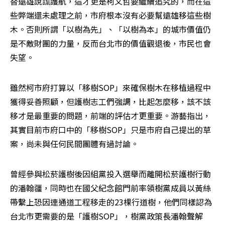
替遠雄說謊護航，這才更是柯文哲要繼續追究的，而在這
些弊端還未處理之前，市府根本沒有必要幫遠雄移這些樹
木。否則所謂「以樹為先」、「以樹為本」的城市價值仍
是不敵財團的力量，反而台北市的價值觀退後，市民也會
失望。
雖然柯市府打算以「移樹SOP」來確保樹木在移植過程中
獲得妥善照顧，但護樹志工們強調，比起怎麼移，該不該
移才是最重要的問題，前端的評估才更重要。游藝指出，
其實目前市府口中的「移樹SOP」只是市府自己提出的草
案，尚未與任何民間團體有過討論。
曾經參與松菸護樹後因組黨投入選舉而離開松菸護樹行動
的潘翰疆，同時也在國父紀念館門前率領樹黨成員以黃絲
帶繫上恐因連通道工程移走的23棵行道樹，他們同樣認為
台北市更需要的是「護樹SOP」，樹黨政策長潘翰聲解