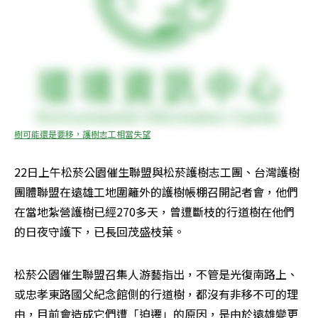
樹可能還是要移，護樹志工相當失望
22日上午松菸公園催生聯盟與松菸護樹志工團、台灣護樹
團體聯盟在遠雄工地圍籬外的護樹帳棚召開記者會，他們
在當地紮營護樹已經270多天，曾遭斷枝的行道樹在他們
的日夜守護下，已長回茂盛枝葉。
松菸公園催生聯盟召集人游藝指出，不管是光復南路上、
或忠孝東路國父紀念館側的行道樹，都沒有非移不可的理
由，目前會造成它們遭「迫遷」的原因，是由於遠雄變更