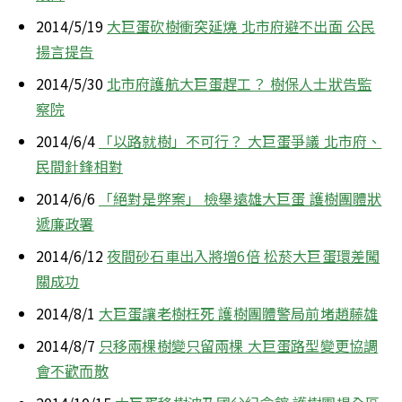
2014/5/19 
大巨蛋砍樹衝突延燒 北市府避不出面 公民
揚言提告
2014/5/30 
北市府護航大巨蛋趕工？ 樹保人士狀告監
察院
2014/6/4 
「以路就樹」不可行？ 大巨蛋爭議 北市府、
民間針鋒相對
2014/6/6 
「絕對是弊案」 檢舉遠雄大巨蛋 護樹團體狀
遞廉政署
2014/6/12 
夜間砂石車出入將增6倍 松菸大巨蛋環差闖
關成功
2014/8/1 
大巨蛋讓老樹枉死 護樹團體警局前堵趙藤雄
2014/8/7 
只移兩棵樹變只留兩棵 大巨蛋路型變​更協調
會不歡而散