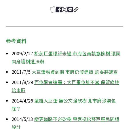
參考資料
2009/2/27 
松菸巨蛋環評未過 市府包商執意移樹 環團
肉身護樹遭法辦
2011/7/5 
大巨蛋融資到期 市府仍發建照 監委將調查
2011/8/29 
百位學者連署：大巨蛋位址不當 保留綠地
給東區
2014/4/26 
遠雄大巨蛋 無公文強砍樹 北市府涉嫌包
庇？
2014/5/13 
變更道路不必砍樹 專家挺松菸巨蛋民間版
設計